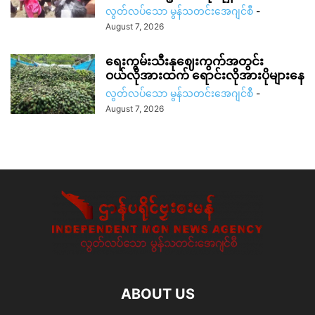
လွတ်လပ်သော မွန်သတင်းအေဂျင်စီ
-
August 7, 2026
ရေးကွမ်းသီးနုဈေးကွက်အတွင်း
ဝယ်လိုအားထက် ရောင်းလိုအားပိုများနေ
လွတ်လပ်သော မွန်သတင်းအေဂျင်စီ
-
August 7, 2026
ABOUT US