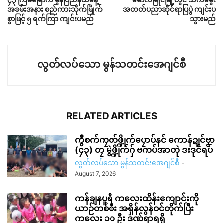
အခမ်းအနား စည်ကားသိုက်မြိုက်
အတတ်ပညာဆိုင်ရာပြပွဲ ကျင်းပ
စွာဖြင့် ၅ ရက်ကြာ ကျင်းပမည်
သွားမည်
လွတ်လပ်သော မွန်သတင်းအေဂျင်စီ
RELATED ARTICLES
ကွဳစက်ကၠတ်ဖ္ဍိုက်ပၠောပ်နင် ကောန်ဍုင်ဗၟာ
(၄၃) တၠ မွဲဖ္ဍိုက်ဂှ် ဗကပ်အာတုဲ ဒးဒုင်ရပ်
လွတ်လပ်သော မွန်သတင်းအေဂျင်စီ
-
August 7, 2026
ကန်ချနပူရီ ကလေးထိန်းကျောင်းကို
ယာဉ်တစ်စီး အရှိန်လွန်ဝင်တိုက်ပြီး
ကလေး ၁၀ ဦး ဒဏ်ရာရရှိ