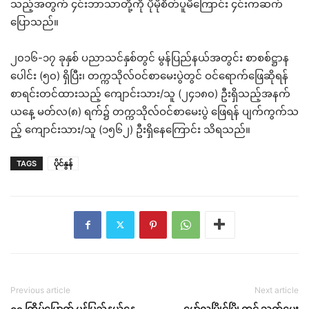
သည့်အတွက် ၄င်းဘာသာတို့ကို ပိုမိုစိတ်ပူမိကြောင်း ၄င်းကဆက်
ပြောသည်။
၂၀၁၆-၁၇ ခုနှစ် ပညာသင်နှစ်တွင် မွန်ပြည်နယ်အတွင်း စာစစ်ဋ္ဌာန
ပေါင်း (၅၀) ရှိပြီး၊ တက္ကသိုလ်ဝင်စာမေးပွဲတွင် ဝင်ရောက်ဖြေဆိုရန်
စာရင်းတင်ထားသည့် ကျောင်းသား/သူ (၂၄၁၈၀) ဦးရှိသည့်အနက်
ယနေ့ မတ်လ(၈) ရက်၌ တက္ကသိုလ်ဝင်စာမေးပွဲ ဖြေရန် ပျက်ကွက်သ
ည့် ကျောင်းသား/သူ (၁၅၆၂) ဦးရှိနေကြောင်း သိရသည်။
TAGS
ပိုင်နွန်
Previous article
Next article
၄၃ ကြိမ်မြောက် မွန်ပြည်နယ်နေ့
မော်လမြိုင်မြို့တွင် သက်မွေး