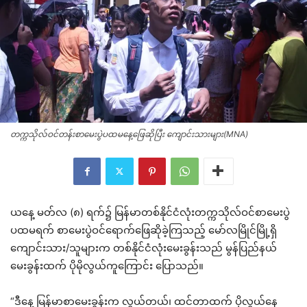
တက္ကသိုလ်ဝင်တန်းစာမေးပွဲပထမနေ့ဖြေဆိုပြီး ကျောင်းသားများ(MNA)
ယနေ့ မတ်လ (၈) ရက်၌ မြန်မာတစ်နိုင်ငံလုံးတက္ကသိုလ်ဝင်စာမေးပွဲ
ပထမရက် စာမေးပွဲဝင်ရောက်ဖြေဆိုခဲ့ကြသည့် မော်လမြိုင်မြို့ရှိ
ကျောင်းသား/သူများက တစ်နိုင်ငံလုံးမေးခွန်းသည် မွန်ပြည်နယ်
မေးခွန်းထက် ပိုမိုလွယ်ကူကြောင်း ပြောသည်။
“ဒီနေ့ မြန်မာစာမေးခွန်းက လွယ်တယ်၊ ထင်တာထက် ပိုလွယ်နေ