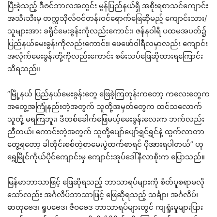
ပြီးခဲ့သည့် ဒီဇင်ဘာလအတွင်း မွန်ပြည်နယ်ရှိ အစိုးရစာသင်ကျောင်း
အသီးသီးမှ တက္ကသိုလ်ဝင်တန်းဝင်ရောက်ဖြေဆိုမည့် ကျောင်းသား/
သူများအား ခရိုင်မေးခွန်းကိုလည်းကောင်း၊ ဇန်နဝါရီ ပထမအပတ်၌
ပြည်နယ်မေးခွန်းကိုလည်းကောင်း၊ ဖေဖော်ဝါရီလမှာလည်း ကျောင်း
အလိုက်မေးခွန်းတို့ကိုလည်းကောင်း စမ်းသပ်ဖြေဆိုထားရကြောင်း
သိရသည်။
“မြို့နယ် ပြည်နယ်မေးခွန်းတွေ ဖြေခဲ့ကြတုန်းကတော့ ကလေးတွေက
အတွေ့အကြုံနည်းတဲ့အတွက် သူတို့အမှတ်တွေက ထင်သလောက်
သူတို့ မရကြဘူး၊ ဒီတစ်ခေါက်ဖြေမယ့်မေးခွန်းလေးက ဘက်လည်း
ညီတယ်၊ ကောင်းတဲ့အတွက် သူတို့ပျော်ပျော်ရွှင်ရွှင်နဲ့ ထွက်လာတာ
တွေ့ရတော့ ခါတိုင်းစစ်တဲ့စာမေးပွဲထက်စာရင် ပိုအားရပါတယ်” ဟု
ရွှေမြိုင်ကိုယ်ပိုင်ကျောင်းမှ ကျောင်းအုပ်ဒေါ်နီလာစိုးက ပြောသည်။
မြန်မာဘာသာဖြင့် ဖြေဆိုရသည့် ဘာသာရပ်များကို စိတ်ပူစရာမလို
သော်လည်း အင်္ဂလိပ်ဘာသာဖြင့် ဖြေဆိုရသည့် သင်္ချာ၊ အင်္ဂလိပ်၊
ဓာတုဗေဒ၊ ရူပဗေဒ၊ ဇီဝဗေဒ ဘာသာရပ်များတွင် ကျရှုံးမှုများပြား