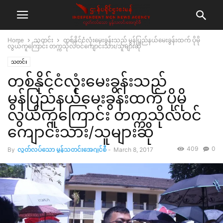
Home
သတင်း
တစ်နိုင်ငံလုံးမေးခွန်းသည် မွန်ပြည်နယ်မေးခွန်းထက် ပိုမို
လွယ်ကူကြောင်း တက္ကသိုလ်ဝင်ကျောင်းသား/သူများဆို
သတင်း
တစ်နိုင်ငံလုံးမေးခွန်းသည်
မွန်ပြည်နယ်မေးခွန်းထက် ပိုမို
လွယ်ကူကြောင်း တက္ကသိုလ်ဝင်
ကျောင်းသား/သူများဆို
409
0
By
လွတ်လပ်သော မွန်သတင်းအေဂျင်စီ
-
March 8, 2017