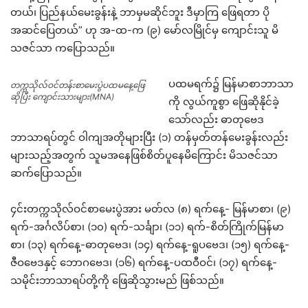
တယ်၊ ပြည်နယ်မေးခွန်းနဲ့ ဘာမှမဆိုင်ဘူး ဒီမှာကြ ဖြေရတာ ပို
အဆင်ပြေတယ်” ဟု အ-ထ-က (၉) မော်လမြိုင်မှ ကျောင်းသူ မိ
သဇင်သာ ကပြောသည်။
ပထမရက်၌ မြန်မာစာဘာသာ
တက္ကသိုလ်ဝင်တန်းစာမေးပွဲပထမနေ့ဖြေ
ဆိုပြီး ကျောင်းသားများ(MNA)
ကို လွယ်ကူစွာ ဖြေဆိုနိုင်ခဲ့
သော်လည်း ဓာတုဗေဒ
ဘာသာရပ်တွင် ဝါကျအတိုများပြီး (၁) တန်မှတ်တန်မေးခွန်းလည်း
များသည့်အတွက် သူမအနေဖြစ်စိတ်ပူနေမိကြောင်း မိသဇင်သာ
ဆက်ပြောသည်။
၄င်းတက္ကသိုလ်ဝင်စာမေးပွဲအား မတ်လ (၈) ရက်နေ့- မြန်မာစာ၊ (၉)
ရက်-အင်္ဂလိပ်စာ၊ (၁၀) ရက်-သင်္ချာ၊ (၁၁) ရက်-စိတ်ကြိုက်မြန်မာ
စာ၊ (၁၃) ရက်နေ့-ဓာတုဗေဒ၊ (၁၄) ရက်နေ့-ရူပဗေဒ၊ (၁၅) ရက်နေ့-
ဇီဝဗေဒနှင့် ဘောဂဗေဒ၊ (၁၆) ရက်နေ့-ပထဝီဝင်၊ (၁၇) ရက်နေ့-
သမိုင်းဘာသာရပ်တို့ကို ဖြေဆိုသွားမည် ဖြစ်သည်။