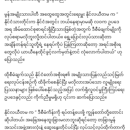
မွန်အမျိုးသားပါတီ အထွေထွေအတွင်းရေးမှူး နိုင်လယီတမ က “
နိုင်ငံသားတိုင်းက နိုင်ငံအတွင်း ဘယ်နေရာမှာမဆို လဝက ဥပဒေ
အရ အိမ်ထောင်စုစာရင်းရှိပြီးသားဖြစ်တဲ့အတွက် ဒီစီမံချက်မျိုးကို
လုပ်စရာမလိုဘူးလို့ထင်ပါတယ်။ ရွေ့ပြောင်းလုပ်သားဆိုတာ
အချိန်တန်ရင်သူတို့ရဲ့ နေရပ်ကိုပဲ ပြန်ကြတာဆိုတော့ အရင်အစိုးရ
တွေလိုပဲ ယာယီနေထိုင်ခွင့်လက်မှတ်နဲ့တင် လုံလောက်ပါတယ်” ဟု
ပြောသည်။
ထိုစီမံချက်သည် နိုင်ငံတော်အစိုးရ၏ အမျိုးသားပြန်လည်သင့်မြတ်
ရေးလုပ်ငန်းစဉ်ကို ထိခိုက်စေနိုင်ပြီး မလိုလားအပ်သော လူမျိုးရေး
ပြဿနာများ ဖြစ်ပေါ်စေနိုင်သည့်အပြင် လက်ရှိလူဝင်မှုကြီးကြပ်ရေး
ဥပဒေနှင့်လည်း ကိုက်ညီမှုမရှိဟု ၎င်းက ဆက်ပြောသည်။
နိုင်လယီတမ က “ ဒီစီမံကိန်းကို ရပ်တန့်ပေးဖို့ ကျွန်တော်တို့တောင်း
ဆိုပါတယ်၊ အခြေအနေထူးခြားမလာဘူးဆိုရင်တော့ တခြားမွန်
အသင်းအဖွဲ့အားလုံးနဲ့ ဆွေးနွေးတိုင်ပင်ပြီး လုပ်သင့်လုပ်ထိုက်တာကို