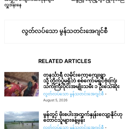
လှူဒါန်းနေ
လွတ်လပ်သော မွန်သတင်းအေဂျင်စီ
RELATED ARTICLES
တနင်္သာရီ လမိုင်းကော့ကျေးရွာ
သို့ တိုက်ပွဲမရှိဘဲ စစ်ကော်မရှင်ဗုံးကြဲ၊
သက်ကြီးပိုင်းအမျိုးသမီး ၁ ဦးသေဆုံး
လွတ်လပ်သော မွန်သတင်းအေဂျင်စီ
-
August 5, 2026
မွန်တွင် မိုးစပါးအထွက်နှုန်းလျော့နိုင်ဟု
တောင်သူများခန့်မှန်း
လွတ်လပ်သော မွန်သတင်းအေဂျင်စီ
-