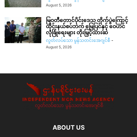
August 5, 2026
မြဝတီတောင်ပိုင်းဒေသ တိုက်ပွဲကြောင့်
ထိုင်းနယ်စပ်ဘက် မြေပြင်နှင့် ဝေဟင်
လုံခြုံရေးများ တိုးမြှင့်ထားဆဲ
လွတ်လပ်သော မွန်သတင်းအေဂျင်စီ
-
August 5, 2026
ABOUT US