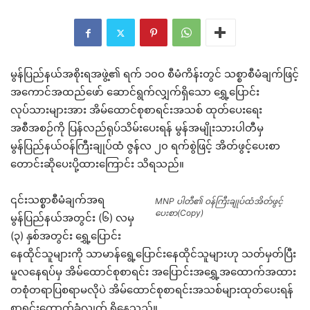
မွန်ပြည်နယ်အစိုးရအဖွဲ့၏ ရက် ၁၀ဝ စီမံကိန်းတွင် သစ္စာစီမံချက်ဖြင့်
အကောင်အထည်ဖော် ဆောင်ရွက်လျှက်ရှိသော ရွှေ့ပြောင်း
လုပ်သားများအား အိမ်ထောင်စုစာရင်းအသစ် ထုတ်ပေးရေး
အစီအစဉ်ကို ပြန်လည်ရုပ်သိမ်းပေးရန် မွန်အမျိုးသားပါတီမှ
မွန်ပြည်နယ်ဝန်ကြီးချုပ်ထံ ဇွန်လ ၂၀ ရက်စွဲဖြင့် အိတ်ဖွင့်ပေးစာ
တောင်းဆိုပေးပို့ထားကြောင်း သိရသည်။
၎င်းသစ္စာစီမံချက်အရ
MNP ပါတီ၏ ဝန်ကြီးချုပ်ထံအိတ်ဖွင့်
ပေးစာ(Copy)
မွန်ပြည်နယ်အတွင်း (၆) လမှ
(၃) နှစ်အတွင်း ရွှေ့ပြောင်း
နေထိုင်သူများကို သာမာန်ရွေ့ပြောင်းနေထိုင်သူများဟု သတ်မှတ်ပြီး
မူလနေရပ်မှ အိမ်ထောင်စုစာရင်း အပြောင်းအရွှေ့အထောက်အထား
တစုံတရာပြစရာမလိုပဲ အိမ်ထောင်စုစာရင်းအသစ်များထုတ်ပေးရန်
စာရင်းကောက်ခံလျက် ရှိနေသည်။