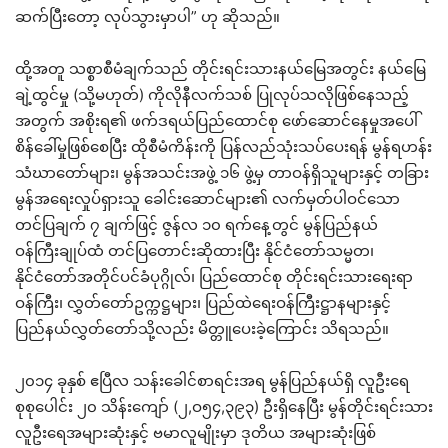
ဆက်ပြီးတော့ လုပ်သွားမှာပါ” ဟု ဆိုသည်။
ထို့အတူ သစ္စာစီမံချက်သည် တိုင်းရင်းသားနယ်မြေအတွင်း နယ်မြေ
ချဲ့ထွင်မှု (သို့မဟုတ်) ကိုလိုနီလက်သစ် ပြုလုပ်သလိုဖြစ်နေသည့်
အတွက် အစိုးရ၏ ဖက်ဒရယ်ပြည်ထောင်စု ဖော်ဆောင်နေမှုအပေါ်
စိန်ခေါ်မှုဖြစ်စေပြီး ထိုစီမံကိန်းကို ပြန်လည်သုံးသပ်ပေးရန် မွန်ရဟန်း
သံဃာတော်များ၊ မွန်အသင်းအဖွဲ့ ၁၆ ဖွဲ့မှ တာဝန်ရှိသူများနှင့် တခြား
မွန်အရေးလှုပ်ရှားသူ ခေါင်းဆောင်များ၏ လက်မှတ်ပါဝင်သော
တင်ပြချက် ၇ ချက်ဖြင့် ဇွန်လ ၁၀ ရက်နေ့တွင် မွန်ပြည်နယ်
ဝန်ကြီးချုပ်ထံ တင်ပြတောင်းဆိုထားပြီး နိုင်ငံတော်သမ္မတ၊
နိုင်ငံတော်အတိုင်ပင်ခံပုဂ္ဂိုလ်၊ ပြည်ထောင်စု တိုင်းရင်းသားရေးရာ
ဝန်ကြီး၊ လွှတ်တော်ဥက္ကဋ္ဌများ၊ ပြည်ထဲရေးဝန်ကြီးဋ္ဌာနများနှင့်
ပြည်နယ်လွှတ်တော်သို့လည်း မိတ္တူပေးခဲ့ကြောင်း သိရသည်။
၂၀၁၄ ခုနှစ် ဧပြီလ သန်းခေါင်စာရင်းအရ မွန်ပြည်နယ်ရှိ လူဦးရေ
စုစုပေါင်း ၂၀ သိန်းကျော် (၂,ဝ၅၄,၃၉၃) ဦးရှိနေပြီး မွန်တိုင်းရင်းသား
လူဦးရေအများဆုံးနှင့် ဗမာလူမျိုးမှာ ဒုတိယ အများဆုံးဖြစ်