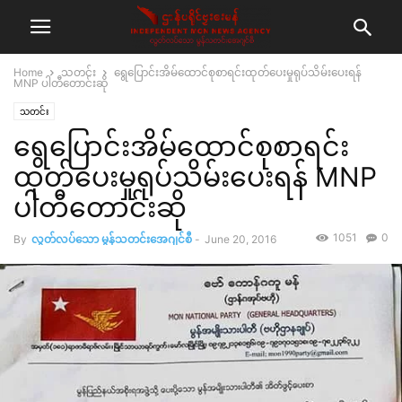
Home
သတင်း
ရွေပြောင်းအိမ်ထောင်စုစာရင်းထုတ်ပေးမှုရုပ်သိမ်းပေးရန်
MNP ပါတီတောင်းဆို
သတင်း
ရွေပြောင်းအိမ်ထောင်စုစာရင်း
ထုတ်ပေးမှုရုပ်သိမ်းပေးရန် MNP
ပါတီတောင်းဆို
1051
0
By
လွတ်လပ်သော မွန်သတင်းအေဂျင်စီ
-
June 20, 2016