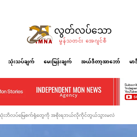
လွတ်လပ်သော
မွန်သတင်း အေဂျင်စီ
သုံးသပ်ချက်
မေးမြန်းချက်
အယ်ဒီတာ့အာဘော်
မာဒ
ုံးဘိလပ်မြေစက်ရုံတွေကို အစိုးရဘယ်လိုကိုင်တွယ်သွားမလဲ