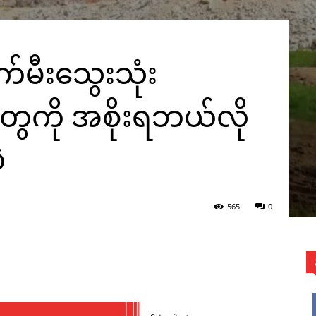
်မီးသွေးသုံး
ွေကို အစိုးရဘယ်လို
ဲ
565
0
WhatsApp