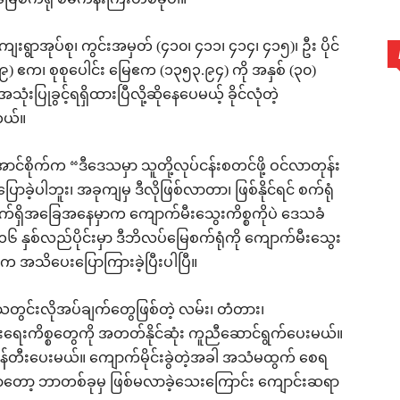
စက်ရုံ စီမံကိန်းကြီးတစ်ခုပါ။
ရွာအုပ်စု၊ ကွင်းအမှတ် (၄၁၀၊ ၄၁၁၊ ၄၁၄၊ ၄၁၅)၊ ဦး ပိုင်
) ဧက၊ စုစုပေါင်း မြေဧက (၁၃၅၃.၉၄) ကို အနှစ် (၃၀)
ံးပြုခွင့်ရရှိထားပြီလို့ဆိုနေပေမယ့် ခိုင်လုံတဲ့
တယ်။
ာင်စိုက်က “ဒီဒေသမှာ သူတို့လုပ်ငန်းစတင်ဖို့ ဝင်လာတုန်း
ဲ့ပါဘူး၊ အခုကျမှ ဒီလိုဖြစ်လာတာ၊ ဖြစ်နိုင်ရင် စက်ရုံ
။ လက်ရှိအခြေအနေမှာက ကျောက်မီးသွေးကိစ္စကိုပဲ ဒေသခံ
နှစ်လည်ပိုင်းမှာ ဒီဘိလပ်မြေစက်ရုံကို ကျောက်မီးသွေး
ီက အသိပေးပြောကြားခဲ့ပြီးပါပြီ။
သတွင်းလိုအပ်ချက်တွေဖြစ်တဲ့ လမ်း၊ တံတား၊
ရေးကိစ္စတွေကို အတတ်နိုင်ဆုံး ကူညီဆောင်ရွက်ပေးမယ်။
ဖန်တီးပေးမယ်။ ကျောက်မိုင်းခွဲတဲ့အခါ အသံမထွက် စေရ
ှာတော့ ဘာတစ်ခုမှ ဖြစ်မလာခဲ့သေးကြောင်း ကျောင်းဆရာ