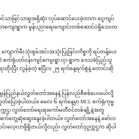
်သာမြင်သာမှုအရှိဆုံး လုပ်ဆောင်ပေးခဲ့တာက ငွေကျပ်
်တောကျေးရွာက မွန်ပညာရေးကျောင်းတစ်ဆောင်ပဲရှိသေးတ
 ကျောက်မီးသုံးစွမ်အင်းအသုံးပြုခြင်းကိစ္စကို ရပ်တန့်ပေး
ျုပ်ထံ စက်ရုံပတ်ဝန်းကျင်ကျေးရွာ (၇) ရွာက ဒေသခံပြည်သူ
ုးပြီး လွန်ခဲ့တဲ့ ဧပြီလ ၂၅ ရက်နေ့ရက်စွဲနဲ့ တောင်းဆို
 မွန်ပြည်နယ်လွှတ်တော်အနေနဲ့ ပြန်လည်စီစစ်ပေးမယ်လို့
ုတ်ပြောခဲ့ပါတယ်။ မေလ ၆ ရက်နေ့မှာ MCL စက်ရုံကုမ္မ
်ဥက္ကဌ၊ လွှတ်တော်ရေးရာကော်မတီဝင်တစ်ချို့နဲ့အတူ
်ဖက်တွေ့ဆုံဆွေးနွေးခဲ့ပါတယ်။ လွှတ်တော်အနေနဲ့ မော်လ
းဆင်းလေ့လာဖို့ရှိတယ်လို့လည်း လွှတ်တော်ဒုဥက္ကဌက ဆိုပါ