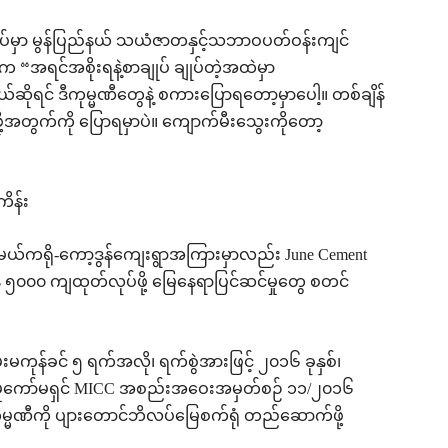
တရပ်မှာ မွန်ပြည်နယ် သယံဇာတနှင့်သဘာဝပတ်ဝန်းကျင်
 “အရင်အစိုးရနဲ့စာချုပ် ချုပ်တဲ့အထဲမှာ
်ဆိုရင် ဒီကုမ္မဏီတွေနဲ့ စကားပြောရတော့မှာပေါ့။ တစ်ချိန်
ု့အတွက်ကို ပြောရမှာပဲ။ ကျောက်မီးသွေးကိုတော့
ကိန်း
း မယ်ကရို-ကော့ဒွန်ကျေးရွာအကြားမှာလည်း June Cement
် ၅၀၀၀ ကျထုတ်လုပ်ဖို့ မြေနေရာပြင်ဆင်မှုတွေ စတင်
်းမကုန်ခင် ၅ ရက်အလို၊ ရက်စွဲအားဖြင့် ၂၀၁၆ ခုနှစ်၊
ပ်နှံမှုကော်မရှင် MICC အစည်းအဝေးအမှတ်စဉ် ၁၁/၂၀၁၆
ကုမ္မဏီကို ပျားတောင်ဘိလပ်မြေစက်ရုံ တည်ဆောက်ဖို့