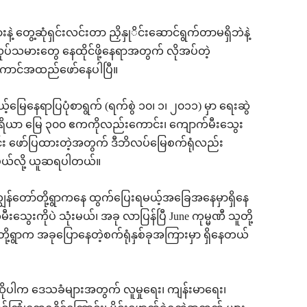
 တွေ့ဆုံရှင်းလင်းတာ ညှိနှုိင်းဆောင်ရွက်တာမရှိဘဲနဲ့
လုပ်သမားတွေ နေထိုင်ဖို့နေရာအတွက် လိုအပ်တဲ့
ာင်အထည်ဖော်နေပါပြီ။
မြေနေရာပြပုံစာရွက် (ရက်စွဲ ၁၀၊ ၁၊ ၂၀၁၁) မှာ ရေးဆွဲ
ု့ ဧရိယာ မြေ ၃၀၀ ဧကကိုလည်းကောင်း၊ ကျောက်မီးသွေး
င်း ဖော်ပြထားတဲ့အတွက် ဒီဘိလပ်မြေစက်ရုံလည်း
ုမယ်လို့ ယူဆရပါတယ်။
် ကျွန်တော်တို့ရွာကနေ ထွက်ပြေးရမယ့်အခြေအနေမှာရှိနေ
ေးကိုပဲ သုံးမယ်၊ အခု လာပြန်ပြီ June ကုမ္မဏီ သူတို့
ု့ရွာက အခုပြောနေတဲ့စက်ရုံနှစ်ခုအကြားမှာ ရှိနေတယ်
ါက ဒေသခံများအတွက် လူမှုရေး၊ ကျန်းမာရေး၊