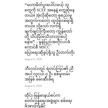
“မဟာမိတ်ပူးပေါင်းမယ့် သူ
တွေကို SCEF အနေနဲ့ တွေ့ဆုံနေ
တယ်။ အဲ့လိုဆိုတော့ စုစည်းမှု
အတွက်ကတော့ ထူးခြားစရာရှိ
တယ်။ သို့သော် လက်ရှိ
ချက်ချင်းကြီးတော့ ကျွန်တော်
တို့ သိပ်ပြီးမသိသာဘူးပေါ့
နော်။” – မွန်ပြည်အတိုင်ပင်ခံ
ကောင်စီ MSCC
ပြောရေးဆိုခွင့်ရှိသူ ဦးတက်တိုး
August 6, 2026
ဘီးလင်းတွင် ရဲတပ်ကြပ်၏ ညီ
အပါ လူငယ် ၇ ဦး စစ်မှုထမ်း
အဖြစ် ဖမ်းဆီးခံရ
August 6, 2026
ထိုင်း-မြန်မာနယ်စပ်က
တော်လှန်ရေးအဖွဲ့များ စစ်ရေး
ဖိအားကြုံနိုင်