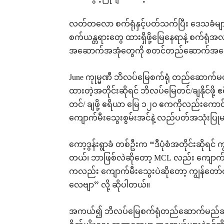
လတ်တလော စက်ရုံနှင့်ပတ်သက်ပြီး ဒေသခံများနဲ့
စက်ယန္တရားတွေ ထားရှိဖို့မြေနေရာနဲ့ စက်ရုံအ
အဆောက်အအုံတွေကို စတင်တည်ဆောက်အကေ
June ကုုမ္မဏီ ဘိလပ်မြေစက်ရုံ တည်ဆောက်မယ့်
ထားတဲ့အတိုင်းဆိုရင် ဘိလပ်မြေတင်/ချနိုင်ဖိ
တင်/ ချဖို့ ဧရိယာ မြေ ၁၂၀ ဧကကိုလည်းကော
ကျောက်မီးသွေးစွမ်းအင်နဲ့ လည်ပတ်အသုံးပြ
ကော့ဒွန်းရွာခံ တစ်ဦးက “ဒီပုံစံအတိုင်းဆိုရင
တယ်၊ ဘာဖြစ်လဲဆိုတော့ MCL လည်း ကျောက်မီးသွ
ကလည်း ကျောက်မီးသွေးပဲဆိုတော့ ကျွန်တော်တိ
လေဗျာ” လို့ ဆိုပါတယ်။
အကယ်၍ ဘိလပ်မြေစက်ရုံတည်ဆောက်မည်ဆိုပ