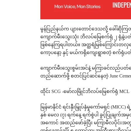
မွန်ပြည်နယ်က ပျားတောင်ဒေသလို့ ခေါ်ဆိုကြ
ကျောက်မီးသွေးသုံး ဘိလပ်မြေစက်ရုံ ၂ ရုံနဲ
ဖြစ်နေကြရပါတယ်။ အတ္ထရံမြစ်ကြောင်းတလှျောက်
ကော့ပနော့ နှင့် မယ်ကရိုကျေးရွာစတဲ့ စက်ရုံပတ
ကျောက်မီးသွေးစွမ်းအင်နဲ့ မကြာခင်လည်ပတ်တေ
တည်ဆောက်ဖို့ စတင်ပြင်ဆင်နေတဲ့ June Cement
ထိုင်း SCG -မော်လမြိုင်ဘိလပ်မြေစက်ရုံ MCL စ
မြန်မာနိုင်ငံ ရင်းနှီးမြှုပ်နှံမှုကော်မရှင် (MICC) 
နှစ် မေလ (၇) ရက်နေ့ ရက်စွဲပါ ခွင့်ပြုချက်အမ
အကောင် အထည်ဖော်ခဲ့ပြီး မကြာမီလပိုင်းအတ