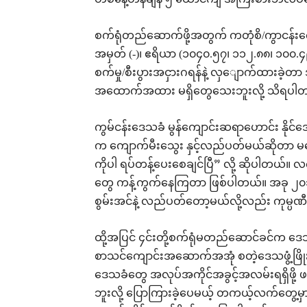
တစ်နေ့တန်ချိန် ၅ ထောင်ကျ အကြီးစားဘိလပ်မြေ
စက်ရုံတည်ဆောက်ဖို့အတွက် ကတုံစိ/ကွာငန်းကျေး
အမှတ် (-)၊ ဧရိယာ (၁၀၄၀.၅၇၊ ၁၁၂.၈၈၊ ၁၀၀.၄၉
စက်မှု/စီးပွားအငှားဂရန်နဲ့ လှျောက်ထားခဲ့တာ အသု
အထောက်အထား မရှိတွေသေးဘူးလို့ သိရပါ
ကွမ်ငန်းဒေသခံ မွန်ကျောင်းဆရာဟောင်း နိုင်အေ
က ကျောက်မီးသွေး နှင့်လည်ပတ်မယ်ဆိုတာ မပြောခ
ကိုပါ ရပ်တန့်ပေးစေချင်ပြီ” လို့ ဆိုပါတယ်
တွေ ကန့်ကွက်နေကြတာ ဖြစ်ပါတယ်။ အခု ၂၀၁၆ 
စွမ်းအင်နဲ့ လည်ပတ်တော့မယ်လို့လည်း ကုမ္ပဏ
ထို့အပြင် ၄င်းတို့စက်ရုံမတည်ဆောင်ခင်က ဒေ
စာသင်ကျောင်းအဆောက်အအုံ စတဲ့ဒေသဖွံ့ဖြိုး
ဒေသခံတွေ အလုပ်အကိုင်အခွင့်အလမ်းရရှိဖို့ 
ဘူးလို့ ပြောကြားခဲ့ပေမယ့် တကယ့်လက်တွေ့မ