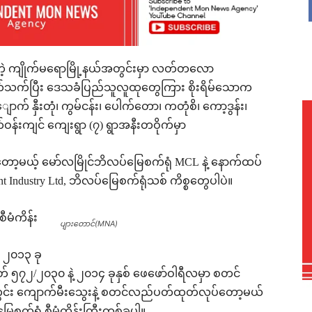
တဲ့ ကျိုက်မရောမြို့နယ်အတွင်းမှာ လတ်တလော
့ပတ်သက်ပြီး ဒေသခံပြည်သူလူထုတွေကြား စိုးရိမ်သောက
 နှီးတုံ၊ ကွမ်ငန်း၊ ပေါက်တော၊ ကတုံစိ၊ ကော့ဒွန်း၊
်ဝန်းကျင် ကျေးရွာ (၇) ရွာအနီးတဝိုက်မှာ
ာ့မယ့် မော်လမြိုင်ဘိလပ်မြေစက်ရုံ MCL နဲ့ နောက်ထပ်
 Industry Ltd, ဘိလပ်မြေစက်ရုံသစ် ကိစ္စတွေပါပဲ။
ီမံကိန်း
ပျားတောင်(MNA)
ရဲ့ ၂၀၁၃ ခု
ှတ် ၅၇၂/၂၀၃၀ နဲ့ ၂၀၁၄ ခုနှစ် ဖေဖော်ဝါရီလမှာ စတင်
ွင်း ကျောက်မီးသွေးနဲ့ စတင်လည်ပတ်ထုတ်လုပ်တော့မယ်