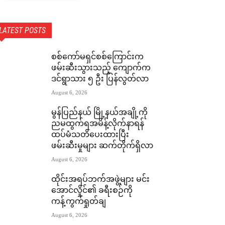
LATEST POSTS
စစ်ကော်မရှင်စစ်ကြောင်းက
ဖမ်းဆီးသွားသည့် ကျောက်က
ဒင်ရွာသား ၅ ဦး ပြန်လွတ်လာ
August 6, 2026
မွန်ပြည်နယ် မြို့နယ်အချို့ကို
ညမထွက်ရအမိန့်လိုက်နာရန်
ထပ်မံသတိပေးထားပြီး
ဖမ်းဆီးမှုများ ဆက်တိုက်ရှိလာ
August 6, 2026
ထိုင်းအရပ်ဘက်အဖွဲ့များ မင်း
အောင်လှိုင်၏ ခရီးစဉ်ကို
ကန့်ကွက်ရှုတ်ချ
August 6, 2026