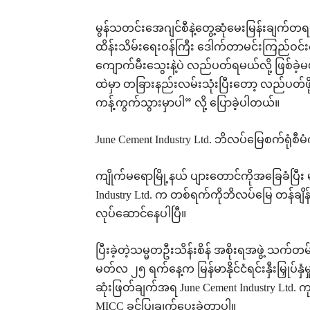
မွန်သတင်းအေဂျင်စီနဲ့တွေ့ဆုံမေးမြန်းချက်
ထိန်းသိမ်းရေးဝန်ကြီး ဒေါက်တာမင်းကြည်ဝင်းက
ကျောက်မီးသွေးနဲ့ပဲ လည်ပတ်ရမယ်လို့ ဖြစ်ခဲ့မယ
ထဲမှာ တခြားနည်းလမ်းသုံးပြီးတော့ လည်ပတ်ဖိ
ကန့်ကွက်သွားမှာပါ” လို့ ပြောခဲ့ပါတယ်။
June Cement Industry Ltd. ဘိလပ်မြေစက်ရုံစီမံ
ကျိုက်မရောမြို့နယ် ပျားတောင်ကိုအခြေခံပြီ
Industry Ltd. က တစ်ရက်ကိုဘိလပ်မြေ တန်ချိန
လုပ်ဆောင်နေပါပြီ။
ပြီးခဲ့တဲ့သမ္မတဦးသိန်းစိန် အစိုးရအဖွဲ့ သက်တမ
မတ်လ ၂၅ ရက်နေ့က မြန်မာနိုင်ငံရင်းနှီးမြှု
ဆုံးဖြတ်ချက်အရ June Cement Industry Ltd. 
MICC ခွင့်ပြုချက်ပေးခဲ့တာပါ။