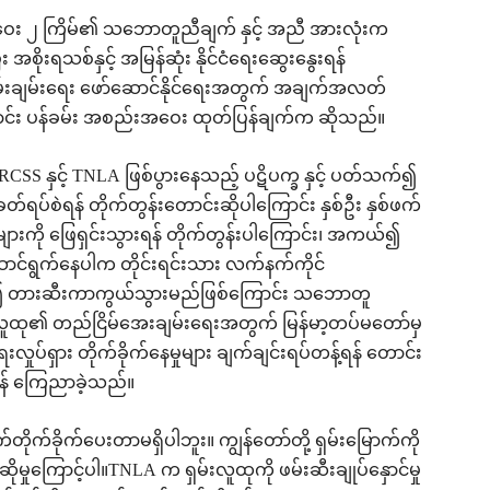
်အဝေး ၂ ကြိမ်၏ သဘောတူညီချက် နှင့် အညီ အားလုံးက
ီး အစိုးရသစ်နှင့် အမြန်ဆုံး နိုင်ငံရေးဆွေးနွေးရန်
ြိမ်းချမ်းရေး ဖော်ဆောင်နိုင်ရေးအတွက် အချက်အလတ်
င်း ပန်ခမ်း အစည်းအဝေး ထုတ်ပြန်ချက်က ဆိုသည်။
CSS နှင့် TNLA ဖြစ်ပွားနေသည့် ပဋိပက္ခ နှင့် ပတ်သက်၍
ပစ်ခတ်ရပ်စဲရန် တိုက်တွန်းတောင်းဆိုပါကြောင်း နှစ်ဦး နှစ်ဖက်
ာများကို ဖြေရှင်းသွားရန် တိုက်တွန်းပါကြောင်း၊ အကယ်၍
်ရွက်နေပါက တိုင်းရင်းသား လက်နက်ကိုင်
်း၍ တားဆီးကာကွယ်သွားမည်ဖြစ်ကြောင်း သဘောတူ
ူလူထု၏ တည်ငြိမ်အေးချမ်းရေးအတွက် မြန်မာ့တပ်မတော်မှ
းလှုပ်ရှား တိုက်ခိုက်နေမှုများ ချက်ချင်းရပ်တန့်ရန် တောင်း
န် ကြေညာခဲ့သည်။
ုက်ခိုက်ပေးတာမရှိပါဘူး။ ကျွန်တော်တို့ ရှမ်းမြောက်ကို
ှုကြောင့်ပါ။TNLA က ရှမ်းလူထုကို ဖမ်းဆီးချုပ်နှောင်မှု