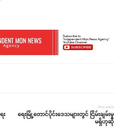
Next article
ေး
ရေးမြို့တောင်ပိုင်းဒေသများတွင် ငြိမ်းချမ်းမှု
မရှိဟုဆို