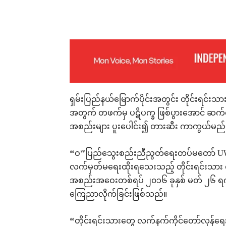
Facebook
X
Pinterest
ရှမ်းပြည်နယ်မြောက်ပိုင်းအတွင်း တိုင်းရင်းသာ
အတွက် တဖက်မှ ပဋိပက္ခ ဖြစ်ပွားအောင် ဆက်
အစည်းများ ပူးပေါင်း၍ တားဆီး ကာကွယ်မည
“ဝ”ပြည်သွေးစည်းညီညွတ်ရေးတပ်မတော် UWSA ၏
လက်မှတ်မရေးထိုးရသေးသည့် တိုင်းရင်းသား လက်
အစည်းအဝေးတစ်ရပ် ၂၀၁၆ ခုနှစ် မတ် ၂၆ ရက်မှ 
ကြေညာလိုက်ခြင်းဖြစ်သည်။
“တိုင်းရင်းသားတွေ လက်နက်ကိုင်တော်လှန်ရ