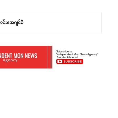
င်းအေဂျင်စီ