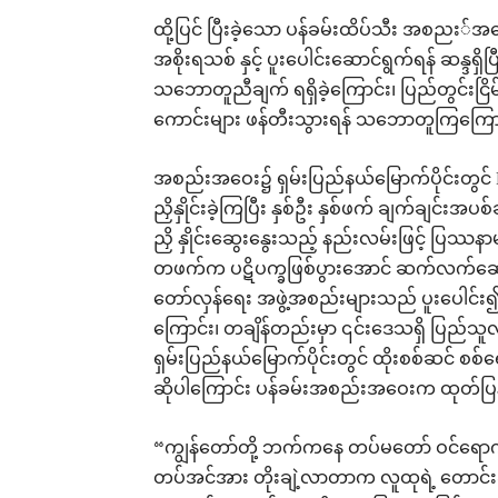
ထို့ပြင် ပြီးခဲ့သော ပန်ခမ်းထိပ်သီး အစညး
အစိုးရသစ် နှင့် ပူးပေါင်းဆောင်ရွက်ရန် ဆန္ဒရှိပြ
သဘောတူညီချက် ရရှိခဲ့ကြောင်း၊ ပြည်တွင်းင
ကောင်းများ ဖန်တီးသွားရန် သဘောတူကြကြော
အစည်းအဝေး၌ ရှမ်းပြည်နယ်မြောက်ပိုင်းတွင် R
ညှိနှိုင်းခဲ့ကြပြီး နှစ်ဦး နှစ်ဖက် ချက်ချင်းအ
ညှိ နှိုင်းဆွေးနွေးသည့် နည်းလမ်းဖြင့် ပြဿန
တဖက်က ပဋိပက္ခဖြစ်ပွားအောင် ဆက်လက်ဆောင
တော်လှန်ရေး အဖွဲ့အစည်းများသည် ပူးပေါင
ကြောင်း၊ တချိန်တည်းမှာ ၎င်းဒေသရှိ ပြည်သ
ရှမ်းပြည်နယ်မြောက်ပိုင်းတွင် ထိုးစစ်ဆင် စစ်ရေ
ဆိုပါကြောင်း ပန်ခမ်းအစည်းအဝေးက ထုတ်ပြ
“ကျွန်တော်တို့ ဘက်ကနေ တပ်မတော် ဝင်ရောက်တိ
တပ်အင်အား တိုးချဲ့လာတာက လူထုရဲ့ တောင်းဆိုမ