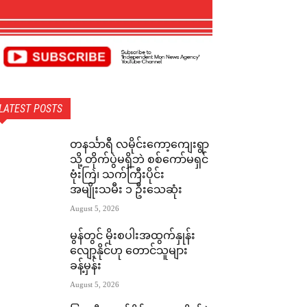
LATEST POSTS
တနင်္သာရီ လမိုင်းကော့ကျေးရွာ
သို့ တိုက်ပွဲမရှိဘဲ စစ်ကော်မရှင်
ဗုံးကြဲ၊ သက်ကြီးပိုင်း
အမျိုးသမီး ၁ ဦးသေဆုံး
August 5, 2026
မွန်တွင် မိုးစပါးအထွက်နှုန်း
လျော့နိုင်ဟု တောင်သူများ
ခန့်မှန်း
August 5, 2026