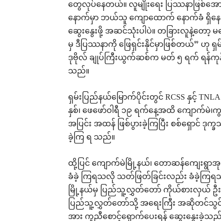
တွေလုပ်နေတယ်။ လူမျိုးရေး ပြဿနာဖြစ်အော
နောက်မှာ ဘယ်သူ ကျောထောက် နောက်ခံ ရှိနေလ
ဆွေးနွေးဖို့ အဆင်သုံးပါပဲ။ တခြားလူနဲ့တော့ 
မှ ဒီပြဿနာကို ဖြေရှင်းနိုင်မှာဖြစ်တယ်” ဟု
ဒုဗိုလ် ချုပ်ကြီးယွက်ဆစ်က မတ် ၅ ရက် ရန်ကုန်
သည်။
ရှမ်းပြည်နယ်မြောက်ပိုင်းတွင် RCSS နှင့် TNL
နှစ်၊ ဖေဖော်ဝါရီ ၁၉ ရက်နေ့အထိ ကျောက်မဲ၊ကွတ်ခ
အပြင်း အထန် ဖြစ်ပွားခဲ့ကြပြီး စစ်ရှောင် ဒု
ခဲ့ကြ ရ သည်။
ထို့ပြင် ကျောက်မဲမြို့နယ်၊ တောဆန်ကျေးရွာအုပ
ခံခဲ့ ကြရသလို သတ်ဖြတ်ခြင်းလည်း ခံခဲ့ကြရသည်
မြို့နယ်မှ ပြည်သူ့လွှတ်တော် ကိုယ်စားလှယ် ဦ
ပြည်သူ့လွှတ်တော်သို့ အရေးကြီး အဆိုတင်သွင်းက
အား ကူညီစောင့်ရှောက်ပေးရန် ဆွေးနွေးခဲ့သည