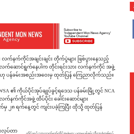
WhatsApp
း လက်နက်ကိုင်အချင်းချင်း တိုက်ပွဲများ ဖြစ်ပွားနေသည့်
လက်ဆောင်ရွက်နေပါက တိုင်းရင်းသား လက်နက်ကိုင် အဖွဲ့
်ဟု ပန်ခမ်းအစည်းအဝေးမှ ထုတ်ပြန် ကြေညာလိုက်သည်။
 ကိုယ်ပိုင်အုပ်ချုပ်ခွင့်ရဒေသ ပန်ခမ်းမြို့တွင် NCA
နက်ကိုင်အဖွဲ့ ထိပ်ပိုင်း ခေါင်းဆောင်များ
၂၈ ရက်နေ့တွင် ကျင်းပခဲ့ကြပြီး ထိုသို့ ထုတ်ပြန်
ေးလုပ်တာ
တိုင်းရင်းသားလက်နက်ကိုင်အဖွဲ့များ ပထမပန်ခမ်းညီလာခံတစ်ရပ်