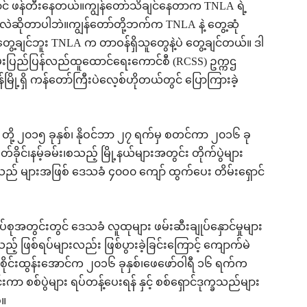
င် ဖန်တီးနေတယ်။ကျွန်တော်သိချင်နေတာက TNLA ရဲ့
ဲဆိုတာပါဘဲ။ကျွန်တော်တို့ဘက်က TNLA နဲ့ တွေ့ဆုံ
မတွေ့ချင်ဘူး TNLA က တာဝန်ရှိသူတွေနဲ့ပဲ တွေ့ချင်တယ်။ ဒါ
 ရှမ်းပြည်ပြန်လည်ထူထောင်ရေးကောင်စီ (RCSS) ဥက္ကဌ
မြို့ရှိ ကန်တော်ကြီးပဲလေ့စ်ဟိုတယ်တွင် ပြောကြားခဲ့
A တို့ ၂၀၁၅ ခုနှစ်၊ နိုဝင်ဘာ ၂၇ ရက်မှ စတင်ကာ ၂၀၁၆ ခု
ိုင်၊နမ့်ခမ်း၊စသည့် မြို့နယ်များအတွင်း တိုက်ပွဲများ
က္ခသည် များအဖြစ် ဒေသခံ ၄၀ဝ၀ ကျော် ထွက်ပေး တိမ်းရှောင်
်စုအတွင်းတွင် ဒေသခံ လူထုများ ဖမ်းဆီးချုပ်နှောင်မှုများ
့ ဖြစ်ရပ်များလည်း ဖြစ်ပွားခဲ့ခြင်းကြောင့် ကျောက်မဲ
းစိုင်းထွန်းအောင်က ၂၀၁၆ ခုနှစ်၊ဖေဖော်ဝါရီ ၁၆ ရက်က
ာ စစ်ပွဲများ ရပ်တန့်ပေးရန် နှင့် စစ်ရှောင်ဒုက္ခသည်များ
်။