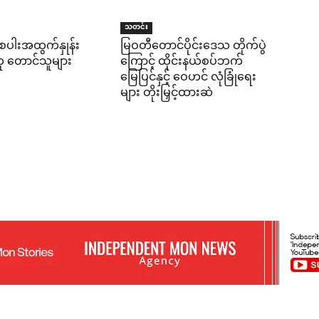
သတင်း
ိုးစပါးအထွက်နှုန်း
မြဝတီတောင်ပိုင်းဒေသ တိုက်ပွဲ
်ဟု တောင်သူများ
ကြောင့် ထိုင်းနယ်စပ်ဘက်
မြေပြင်နှင့် ဝေဟင် လုံခြုံရေး
များ တိုးမြှင့်ထားဆဲ