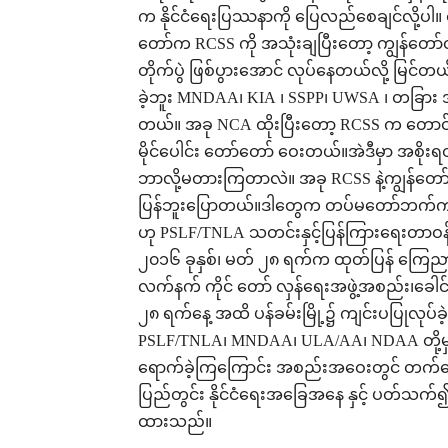
က နိုင်ငံရေးပြဿနာကို ပြေလည်စေချင်လို့ပါ။
တော်က RCSS ကို အသုံးချပြီးတော့ ကျွန်တော်တို့
တိုက်ပွဲ ဖြစ်ပွားအောင် လုပ်နေတယ်လို့ မြင်
ခဲ့ဘူး MNDAA၊ KIA ၊ SSPP၊ UWSA ၊ တခြား အဖ
တယ်။ အခု NCA ထိုးပြီးတော့ RCSS က တောင်ပ
မိုင်ပေါင်း တော်တော် ဝေးတယ်။အဲဒီမှာ အစိ
ဘာလို့မတားကြတာလဲ။ အခု RCSS နဲ့ကျွန်တော်တိ
ပြန်ဘူးပြောတယ်။ဒါတွေက တပ်မတော်ဘက်က ပဋ
ဟု PSLF/TNLA သတင်းနှင့်ပြန်ကြားရေးတာဝန်ခံ
၂၀၁၆ ခုနှစ်၊ မတ် ၂၈ ရက်က ထုတ်ပြန် ကြေညာ
လက်နက် ကိုင် တော် လှန်ရေးအဖွဲ့အစည်း၊ခေါ
၂၈ ရက်နေ့ အထိ ပန်ခမ်းမြို့၌ ကျင်းပပြုလုပ
PSLF/TNLA၊ MNDAA၊ ULA/AA၊ NDAA တို့မှ 
ရောက်ခဲ့ကြကြောင်း အစည်းအဝေးတွင် တက်ရေ
ပြည်တွင်း နိုင်ငံရေးအခြေအနေ နှင့် ပတ်သက်၍
ထားသည်။