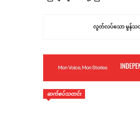
လွတ်လပ်သော မွန်သတ
ဆက်စပ်သတင်း