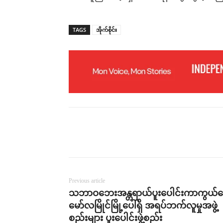
TAGS
အိုက်စိုင်း
Previous article
သဘာဝဘေးအန္တရာယ်ပူးပေါင်းကာကွယ်ရ
မော်လမြိုင်မြို့ပေါ်ရှိ အရပ်ဘက်လူမှုအဖွဲ့
စည်းများ ပူးပေါင်းဖွဲ့စည်း