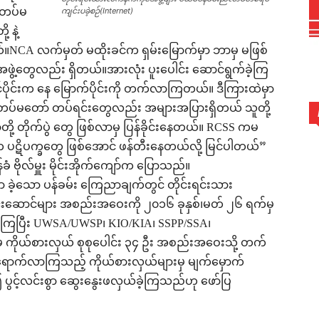
 တပ်မ
ကျင်းပခဲ့စဉ်(Internet)
 နဲ့
တယ်။NCA လက်မှတ် မထိုးခင်က ရှမ်းမြောက်မှာ ဘာမှ မဖြစ်
ွဲ့တွေလည်း ရှိတယ်။အားလုံး ပူးပေါင်း ဆောင်ရွက်ခဲ့ကြ
ိုင်းက နေ မြောက်ပိုင်းကို တက်လာကြတယ်။ ဒီကြားထဲမှာ
ုးရတပ်မတော် တပ်ရင်းတွေလည်း အများအပြားရှိတယ် သူတို့
ု့ တိုက်ပွဲ တွေ ဖြစ်လာမှ ပြန်ခိုင်းနေတယ်။ RCSS ကမ
ိပက္ခတွေ ဖြစ်အောင် ဖန်တီးနေတယ်လို့ မြင်ပါတယ်”
 ဗိုလ်မှူး မိုင်းအိုက်ကျော်က ပြောသည်။
 ခဲ့သော ပန်ခမ်း ကြေညာချက်တွင် တိုင်းရင်းသား
င်းဆောင်များ အစည်းအဝေးကို ၂၀၁၆ ခုနှစ်၊မတ် ၂၆ ရက်မှ
်ခဲ့ကြပြီး UWSA/UWSP၊ KIO/KIA၊ SSPP/SSA၊
ကိုယ်စားလှယ် စုစုပေါင်း ၃၄ ဦး အစည်းအဝေးသို့ တက်
ာက်လာကြသည့် ကိုယ်စားလှယ်များမှ မျက်မှောက်
 ပွင့်လင်းစွာ ဆွေးနွေးဖလှယ်ခဲ့ကြသည်ဟု ဖော်ပြ