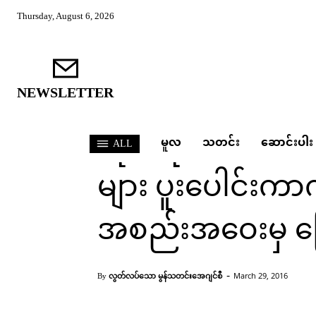
Thursday, August 6, 2026
သတင်း
ရှမ်းပြည်မြောက်ပို
NEWSLETTER
တိုင်းရင်းသားလက
မူလ
သတင်း
ဆောင်းပါး
ALL
များ ပူးပေါင်းကာ
အစည်းအဝေးမှ 
Home
သတင်း
ရှမ်းပြည်မြောက်ပိုင်းပဋိပက္
-
လွတ်လပ်သော မွန်သတင်းအေဂျင်စီ
March 29, 2016
By