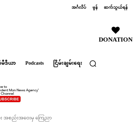
အင်္ဂလိပ်
မွန်
ဆက်သွယ်ရန်
DONATION
ီမီဒီယာ
Podcasts
ငြိမ်းချမ်းရေး
န်ခမ်း အစည်းအဝေးမှ ကြေညာ