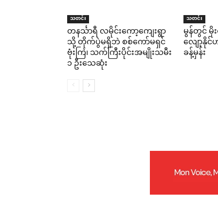
သတင်း
သတင်း
တနင်္သာရီ လမိုင်းကော့ကျေးရွာ
မွန်တွင် မ
သို့ တိုက်ပွဲမရှိဘဲ စစ်ကော်မရှင်
လျော့နိုင
ဗုံးကြဲ၊ သက်ကြီးပိုင်းအမျိုးသမီး
ခန့်မှန်း
၁ ဦးသေဆုံး