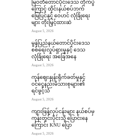
မြဝတီတောင်ပိုင်းဒေသ တိုက်ပွဲ
ကြောင့် ထိုင်းနယ်စပ်ဘက်
မြေပြင်နှင့် ဝေဟင် လုံခြုံရေး
များ တိုးမြှင့်ထားဆဲ
August 5, 2026
မွန်ပြည်နယ်တောင်ပိုင်းဒေသ
စစ်ရေးလှုပ်ရှားမှုနှင့် ဒေသ
လုံခြုံရေး အခြေအနေ
August 5, 2026
ကုန်ဈေးနှုန်းရိုက်ခတ်မှုနှင့်
ဝင်ငွေနည်းမိသားစုများ၏
ရင်ဖွင့်သံ
August 5, 2026
ကျားဖြန့်လုပ်ငန်းများ နယ်စပ်မှ
ကုန်းတွင်းပိုင်းသို့ ပြောင်းနေ
ကြောင်း KNU ပြော
August 5, 2026