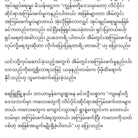
အုပ်ချုပ်ရေးမှူး မိသန်းဋ္ဌေးက “ကျွန်မတို့ဒေသမှာတော့ လိင်ပိုင်း
ဆိုင်ရာအကြမ်းဖက်မှုကနည်းပါတယ်၊ အဖြစ်များတာ အိမ်တွင်း
အကြမ်းဖက်မှုပဲများတယ် အဲ့လိုဖြစ်လာလျှင် အုပ်ချုပ်ရေးမှူးမဖြစ်
ခင်ကတည်းကလည်း ဝင်ပြီးဖြေရှင်းပေးခဲ့တယ်၊ ရှင်းပြတယ်ပေါ့၊
ရှင်းမရတဲ့အခါလည်း ဥပဒေကရိှပါတယ်၊ အိမ်တွင်းအကြမ်းဖက်မှု
လုပ်လို့မရဘူးဆိုတာ လိုက်ပြောပြရတာရိှတာပေါ့” ဟု ပြောသည်။
ယင်းသို့လုပ်ဆောင်ခဲ့သည့်အတွက် အိမ်တွင်းအကြမ်းဖက်မှုနည်းပါး
လာသည်ကိုတွေ့ရှိလာရသဖြင့် ယခုနည်းလမ်းက ပိုမိုထိရောက်
နိုင်သည်ဟု သူမကဆက်ပြောခဲ့သည်။
ရေဖြူမြို့နယ်၊ သာယာမွန်ကျေးရွာနေ မင်းလွီသစ္စာက “ကျနော်တို့
ဒေသဘက်မှာ ကလေးတွေကို လိင်ပိုင်းဆိုင်ရာအကြမ်းဖက်တာများ
တယ်၊ ကလေးတွေက ကျောင်းသွားရင် ရွာနဲ့ကျောင်းက ဝေးတယ်၊
လမ်းမှာ အကြမ်းဖက်ခံရဘူးတယ်၊ အကြမ်းဖက်ပြီး ကလေးကိုသတ်
ပစ်တဲ့ အဖြစ်အပျက်မျိုးရှိခဲ့ပါတယ်” ဟု ပြောသည်။