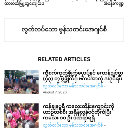
ထားဝယ်မြို့တွင်ကျင်းပ
အခန်းကဏ္ဍ
လွတ်လပ်သော မွန်သတင်းအေဂျင်စီ
RELATED ARTICLES
ကွဳစက်ကၠတ်ဖ္ဍိုက်ပၠောပ်နင် ကောန်ဍုင်ဗၟာ
(၄၃) တၠ မွဲဖ္ဍိုက်ဂှ် ဗကပ်အာတုဲ ဒးဒုင်ရပ်
လွတ်လပ်သော မွန်သတင်းအေဂျင်စီ
-
August 7, 2026
ကန်ချနပူရီ ကလေးထိန်းကျောင်းကို
ယာဉ်တစ်စီး အရှိန်လွန်ဝင်တိုက်ပြီး
ကလေး ၁၀ ဦး ဒဏ်ရာရရှိ
လွတ်လပ်သော မွန်သတင်းအေဂျင်စီ
-