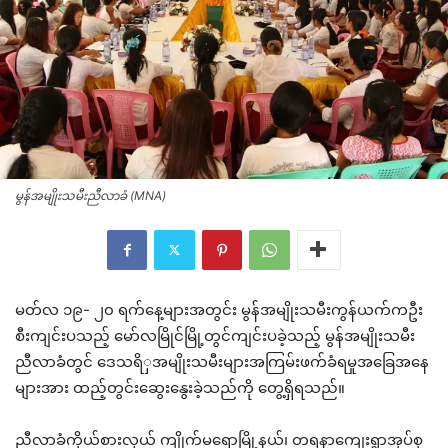
မွန်အမျိုးသမီးညီလာခံ (MNA)
မတ်လ ၁၉- ၂၀ ရက်နေ့များအတွင်း မွန်အမျိုးသမီးကွန်ယက်ကဦး
စီးကျင်းပသည့် မော်လမြိုင်မြို့တွင်ကျင်းပခဲ့သည့် မွန်အမျိုးသမီး
ညီလာခံတွင် ဒေသရိှအမျိုးသမီးများအကြမ်းဖက်ခံရမှုအခြေအနေ
များအား ထည့်တွင်းဆွေးနွေးခဲ့သည်ကို တွေ့ရှိရသည်။
ညီလာခံကိုယ်စားလှယ် ကျိုက်မရောမြို့နယ်၊ တရနာကျေးရွာအုပ်စု