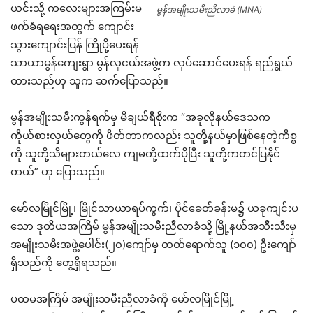
ယင်းသို့ ကလေးများအကြမ်းမ
မွန်အမျိုးသမီးညီလာခံ (MNA)
ဖက်ခံရရေးအတွက် ကျောင်း
သွားကျောင်းပြန် ကြိုပို့ပေးရန်
သာယာမွန်ကျေးရွာ မွန်လူငယ်အဖွဲ့က လုပ်ဆောင်ပေးရန် ရည်ရွယ်
ထားသည်ဟု သူက ဆက်ပြောသည်။
မွန်အမျိုးသမီးကွန်ရက်မှ မိချယ်ရီစိုးက “အခုလိုနယ်ဒေသက
ကိုယ်စားလှယ်တွေကို ဖိတ်တာကလည်း သူတို့နယ်မှာဖြစ်နေတဲ့ကိစ္စ
ကို သူတို့သိများတယ်လေ ကျမတို့ထက်ပိုပြီး သူတို့ကတင်ပြနိုင်
တယ်” ဟု ပြောသည်။
မော်လမြိုင်မြို့၊ မြိုင်သာယာရပ်ကွက်၊ ပိုင်ခေတ်ခန်းမ၌ ယခုကျင်းပ
သော ဒုတိယအကြိမ် မွန်အမျိုးသမီးညီလာခံသို့ မြို့နယ်အသီးသီးမှ
အမျိုးသမီးအဖွဲ့ပေါင်း(၂၀)ကျော်မှ တတ်ရောက်သူ (၁၀၀) ဦးကျော်
ရှိသည်ကို တွေ့ရှိရသည်။
ပထမအကြိမ် အမျိုးသမီးညီလာခံကို မော်လမြိုင်မြို့