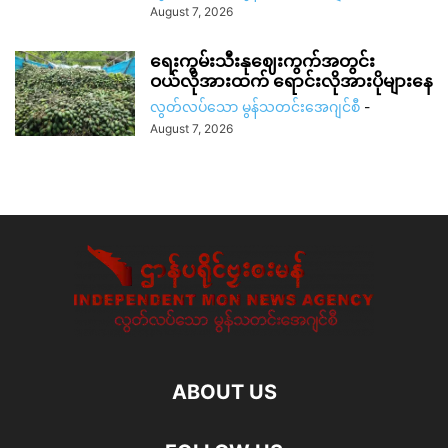
August 7, 2026
ရေးကွမ်းသီးနုဈေးကွက်အတွင်း
ဝယ်လိုအားထက် ရောင်းလိုအားပိုများနေ
လွတ်လပ်သော မွန်သတင်းအေဂျင်စီ
-
August 7, 2026
ABOUT US