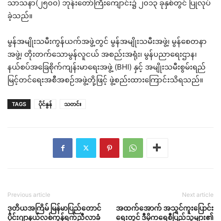
သာသနာ(၂၅၀၀) ဘုန်းတော်ကြီးကျောင်း၌ ၂၀၁၃ ခုနှစ်တွင် ပြုလုပ်
ခဲ့သည်။
မွန်အမျိုးသမီးကွန်ယက်အဖွဲ့တွင် မွန်အမျိုးသမီးအဖွဲ့၊ မွန်စေတနာ
အဖွဲ့၊ တိုးတက်သောမွန်လူငယ် အစည်းအရုံး၊ မွန်ပညာရေးဌာန၊
နယ်စပ်အခြေစိုက်ကျန်းမာရေးအဖွဲ့ (BHI) နှင့် အမျိုးသမီးစွမ်းရည်
မြင့်တင်ရေးအစီအစဉ်အဖွဲ့တို့ဖြင့် ဖွဲ့စည်းထားကြောင်းသိရသည်။
TAGS
ပိုင်နွန်
သတင်း
Previous article
Next article
ဒုတိယအကြိမ် မြန်မာပြည်တောင်
အထက်အောက် အသွင်ကူးပြောင်း
ပိုင်းဂျာနယ်လစ်ကွန်ရက်ညီလာခံ
ရေးတွင် ဒီမိုကရေစီပြည်သူများ၏