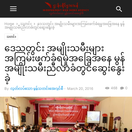
Home
သတင်း
ဒေသတွင်း အမျိုးသမီးများအကြမ်းဖက်ခံရမှုအခြေအနေ မွန်
အမျိုးသမီးညီလာခံတွင်ဆွေးနွေးခဲ့
သတင်း
ဒေသတွင်း အမျိုးသမီးများ
အကြမ်းဖက်ခံရမှုအခြေအနေ မွန်
အမျိုးသမီးညီလာခံတွင်ဆွေးနွေး
ခဲ့
468
0
By
လွတ်လပ်သော မွန်သတင်းအေဂျင်စီ
-
March 20, 2016