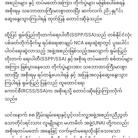
အစည်းများ နှင့် တပ်မတော်အကြား တိုက်ပွဲများ မဖြစ်ပေါ်စေရန်
အစိုးရမှ သဘောထားကြီးမားစွာထားပြီး ဆက်လက် ညိှနှုိင်း
ဆွေးနွေးသွားကြပါရန် ထုတ်ပြန် တောင်းဆိုခဲ့သည်။
ထို့ပြင် ရှမ်းပြည်တိုးတက်ရေးပါတီ(SSPP/SSA)သည် တစ်နိုင်ငံလုံး
ပစ်ခတ်တိုက်ခိုက်မှု ရပ်စဲရေးစာချုပ် NCA ရေးဆွဲရာတွင် ပူးပေါင်း
ပါဝင်ရေးဆွဲလာသည့် အဖွဲ့အစည်းဖြစ်သည့်အလျောက် ရှမ်းပြည်
တိုးတက် ရေးပါတီ(SSPP/SSA) နှင့်အစိုးရ တပ်မတော် စစ်တပ်များ
အကြား ဖြစ်ပွားနေသော တိုက်ပွဲများအား သဘောထားကြီးမားစွာ
ထားပြီး အစိုးရမှ ရပ်တန့်ပေးပါရန် နှင့် အပြန်အလှန်ဆွေးနွေးသွား
ကြပါရန် ရှမ်းပြည် ပြန်လည် ထူထောင်ရေး
ကောင်စီ(RCSS/SSA)က အစိုးရသို့ တောင်းဆိုပြောကြားလိုက်
သည်။
ယင်းနောက် ၈၈ ငြိမ်းချမ်းရေးနှင့်ပွင့်လင်းလူ့အဖွဲ့အစည်း၊ညီညွတ်
သောတိုင်းရင်းသား လူမျိုးများ မဟာမိတ် အဖွဲ့(UNA) တို့ကလည်း
အစိုးရတပ်မတော် အနေဖြင့် လက်မှတ်မရေးထိုးနိုင်သေးသော