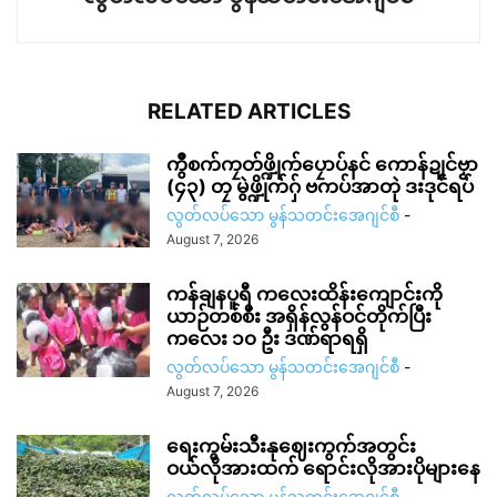
RELATED ARTICLES
ကွဳစက်ကၠတ်ဖ္ဍိုက်ပၠောပ်နင် ကောန်ဍုင်ဗၟာ
(၄၃) တၠ မွဲဖ္ဍိုက်ဂှ် ဗကပ်အာတုဲ ဒးဒုင်ရပ်
လွတ်လပ်သော မွန်သတင်းအေဂျင်စီ
-
August 7, 2026
ကန်ချနပူရီ ကလေးထိန်းကျောင်းကို
ယာဉ်တစ်စီး အရှိန်လွန်ဝင်တိုက်ပြီး
ကလေး ၁၀ ဦး ဒဏ်ရာရရှိ
လွတ်လပ်သော မွန်သတင်းအေဂျင်စီ
-
August 7, 2026
ရေးကွမ်းသီးနုဈေးကွက်အတွင်း
ဝယ်လိုအားထက် ရောင်းလိုအားပိုများနေ
လွတ်လပ်သော မွန်သတင်းအေဂျင်စီ
-