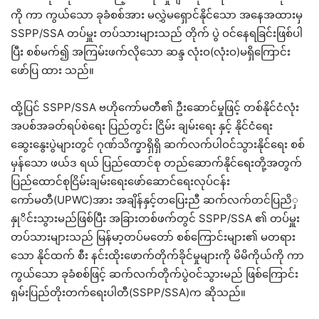
ကို ကာ ကွယ်သော ခုခံစစ်အား မလွှဲမရှောင်နိုင်သော အနေအထားမှ
SSPP/SSA တပ်မှူး တပ်သားများသည် တိုက် ပွဲ ဝင်နေရခြင်းဖြစ်ပါ
ပြီး စစ်မက်၍ အကြမ်းဖက်လိုသော ဆန္ဒ လုံးဝ(လုံးဝ)မရှိကြောင်း
ဖော်ပြ ထား သည်။
ထို့ပြင် SSPP/SSA ဗဟိုကော်မတီ၏ ဦးဆောင်မှုဖြင့် တစ်နိုင်ငံလုံး
အပစ်အခတ်ရပ်စဲရေး ပြည်တွင်း ငြိမ်း ချမ်းရေး နှင့် နိုင်ငံရေး
ဆွေးနွေးပွဲများတွင် ဂုဏ်သိက္ခာရှိရှိ ဆက်လက်ပါဝင်သွားနိုင်ရေး စစ်
မှန်သော ဖယ်ဒ ရယ် ပြည်ထောင်စု တည်ဆောက်နိုင်ရေးတို့အတွက်
ပြည်ထောင်စုငြိမ်းချမ်းရေးဖော်ဆောင်ရေးလုပ်ငန်း
ကော်မတီ(UPWC)အား အချိန်နှင့်တပြေးညီ ဆက်လက်တင်ပြညိှ
နှုိင်းသွားမည်ဖြစ်ပြီး အခြားတစ်ဖက်တွင် SSPP/SSA ၏ တပ်မှူး
တပ်သားများသည် မြန်မာ့တပ်မတော် စစ်ကြောင်းများ၏ မတရား
သော နိုင်ထက် စီး နင်းထိုးဖောက်တိုက်ခိုင်မှုများကို မိမိကိုယ်ကို ကာ
ကွယ်သော ခုခံစစ်ဖြင့် ဆက်လက်တိုက်ပွဲဝင်သွားမည် ဖြစ်ကြောင်း
ရှမ်းပြည်တိုးတက်ရေးပါတီ(SSPP/SSA)က ဆိုသည်။