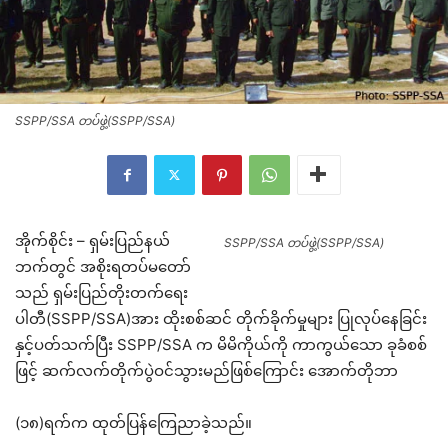
SSPP/SSA တပ်ဖွဲ့(SSPP/SSA)
အိုက်စိုင်း – ရှမ်းပြည်နယ်
SSPP/SSA တပ်ဖွဲ့(SSPP/SSA)
ဘက်တွင် အစိုးရတပ်မတော်
သည် ရှမ်းပြည်တိုးတက်ရေး
ပါတီ(SSPP/SSA)အား ထိုးစစ်ဆင် တိုက်ခိုက်မှုများ ပြုလုပ်နေခြင်း
နှင့်ပတ်သက်ပြီး SSPP/SSA က မိမိကိုယ်ကို ကာကွယ်သော ခုခံစစ်
ဖြင့် ဆက်လက်တိုက်ပွဲဝင်သွားမည်ဖြစ်ကြောင်း အောက်တိုဘာ
(၁၈)ရက်က ထုတ်ပြန်ကြေညာခဲ့သည်။