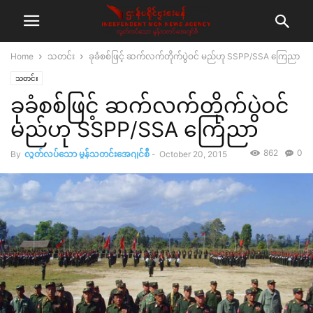
Home
သတင်း
ခုခံစစ်ဖြင့် ဆက်လက်တိုက်ပွဲဝင် မည်ဟု SSPP/SSA ကြေညာ
သတင်း
ခုခံစစ်ဖြင့် ဆက်လက်တိုက်ပွဲဝင်
မည်ဟု SSPP/SSA ကြေညာ
862
0
By
လွတ်လပ်သော မွန်သတင်းအေဂျင်စီ
-
October 20, 2015