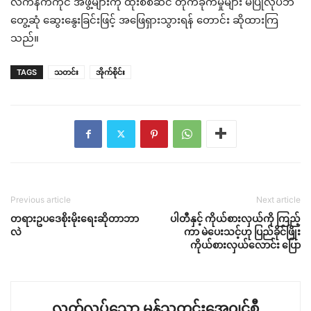
လက်နက်ကိုင် အဖွဲ့များကို ထိုးစစ်ဆင် တိုက်ခိုက်မှုများ မပြုလုပ်ဘဲ
တွေ့ဆုံ ဆွေးနွေးခြင်းဖြင့် အဖြေရှားသွားရန် တောင်း ဆိုထားကြ
သည်။
TAGS
သတင်း
အိုက်စိုင်း
Previous article
Next article
တရားဥပဒေစိုးမိုးရေးဆိုတာဘာ
ပါတီနှင့် ကိုယ်စားလှယ်ကို ကြည့်
လဲ
ကာ မဲပေးသင့်ဟု ပြည်ခိုင်ဖြိုး
ကိုယ်စားလှယ်လောင်း ပြော
လွတ်လပ်သော မွန်သတင်းအေဂျင်စီ