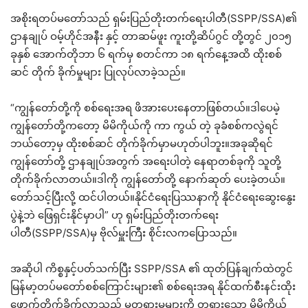
အစိုးရတပ်မတော်သည် ရှမ်းပြည်တိုးတက်ရေးပါတီ(SSPP/SSA)၏
ဌာနချုပ် ဝမ့်ဟိုင်အနီး နှင့် တာဆမ်ဖူး ကူးတို့ဆိပ်ဂွင် တို့တွင် ၂၀၁၅
ခုနှစ် အောက်တိုဘာ ၆ ရက်မှ စတင်ကာ ၁၈ ရက်နေ့အထိ ထိုးစစ်
ဆင် တိုက် ခိုက်မှုများ ပြုလုပ်လာခဲ့သည်။
“ကျွန်တော်တို့ကို စစ်ရေးအရ ဖိအားပေးနေတာဖြစ်တယ်။ဒါပေမဲ့
ကျွန်တော်တို့ကတော့ မိမိကိုယ်ကို ကာ ကွယ် တဲ့ ခုခံစစ်ကလွဲရင်
ဘယ်တော့မှ ထိုးစစ်ဆင် တိုက်ခိုက်မှာမဟုတ်ပါဘူး။အခုဆိုရင်
ကျွန်တော်တို့ ဌာနချုပ်အတွက် အရေးပါတဲ့ နေရာတစ်ခုကို သူတို့
တိုက်ခိုက်လာတယ်။ဒါကို ကျွန်တော်တို့ နောက်ဆုတ် ပေးခဲ့တယ်။
တော်သင့်ပြီးလို့ ထင်ပါတယ်။နိုင်ငံရေးပြဿနာကို နိုင်ငံရေးဆွေးနွေး
ပွဲနဲ့ဘဲ ဖြေရှင်းနိုင်မှာပါ” ဟု ရှမ်းပြည်တိုးတက်ရေး
ပါတီ(SSPP/SSA)မှ ဗိုလ်မှူးကြီး စိုင်းလကပြောသည်။
အဆိုပါ ကိစ္စနှင့်ပတ်သက်ပြီး SSPP/SSA ၏ ထုတ်ပြန်ချက်ထဲတွင်
မြန်မာ့တပ်မတော်စစ်ကြောင်းများ၏ စစ်ရေးအရ နိုင်ထက်စီးနင်းထိုး
ဖောက်တိုက်ခိုက်လာသည့် မတရားမှုများကို တရားသော မိမိကိုယ်