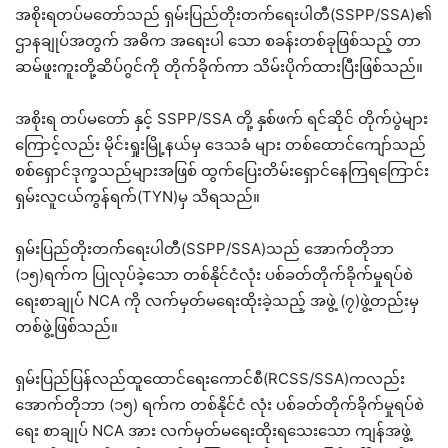
အစိုးရတပ်မတော်သည် ရှမ်းပြည်တိုးတက်ရေးပါတီ(SSPP/SSA)၏
ဌာနချုပ်အတွက် အဓိက အရေးပါ သော စခန်းတစ်ခုဖြစ်သည့် တာ
ဆမ်ဖူးကူးတို့ဆိပ်ဂွင်ကို တိုက်ခိုက်ကာ သိမ်းပိုက်ထားပြီးဖြစ်သည်။
အစိုးရ တပ်မတော် နှင့် SSPP/SSA တို့ နှစ်ဖက် ရင်ဆိုင် တိုက်ပွဲများ
ကြောင့်လည်း မိုင်းရှုးမြို့နယ်မှ ဒေသခံ များ တစ်ထောင်ကျော်သည်
စစ်ရှောင်ဒုက္ခသည်များအဖြစ် ထွက်ပြေးတိမ်းရှောင်နေကြရကြောင်း
ရှမ်းလူငယ်ကွန်ရက်(TYN)မှ သိရသည်။
ရှမ်းပြည်တိုးတက််ရေးပါတီ(SSPP/SSA)သည် အောက်တိုဘာ
(၁၅)ရက်က ပြုလုပ်ခဲ့သော တစ်နိုင်ငံလုံး ပစ်ခတ်တိုက်ခိုက်မှုရပ်စဲ
ရေးစာချုပ် NCA ကို လက်မှတ်မရေးထိုးခဲ့သည့် အဖွဲ့ (၇)ဖွဲ့တည်းမှ
တစ်ဖွဲ့ဖြစ်သည်။
ရှမ်းပြည်ပြန်လည်ထူထောင်ရေးကောင်စီ(RCSS/SSA)ကလည်း
အောက်တိုဘာ (၁၅) ရက်က တစ်နိုင်ငံ လုံး ပစ်ခတ်တိုက်ခိုက်မှုရပ်စဲ
ရေး စာချုပ် NCA အား လက်မှတ်မရေးထိုးရသေးသော ကျန်အဖွဲ့