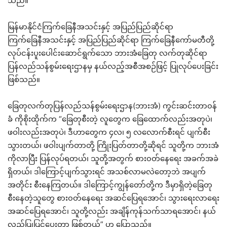
သည်။
မြန်မာနိုင်ငံကြက်ခြေနီအသင်းနှင့် အပြည်ပြည်ဆိုင်ရာ
ကြက်ခြေနီအသင်းနှင့် အပြည်ပြည်ဆိုင်ရာ ကြက်ခြေနီကော်မတီတို့
လုပ်ငန်းပူးပေါင်းဆောင်ရွက်သော ဘားအံခြေတု လက်တုဆိုင်ရာ
ပြန်လည်သန်စွမ်းရေးဌာနမှ နယ်လည့်အစီအစဉ်ဖြင့် ပြုလုပ်ပေးခြင်း
ဖြစ်သည်။
ခြေတုလက်တုပြန်လည်သန်စွမ်းရေးဌာန(ဘားအံ) ကွင်းဆင်းတာ၀န်
ခံ ကိုစိုးထိုက်က “ခြေတုစီးတဲ့ လူတွေက ခြေထောက်လည်းအတုပဲ၊
ဖဝါးလည်းအတုပဲ၊ ဒီဟာတွေက ၄လ၊ ၅ လလောက်စီးရင် ပျက်စီး
သွားတယ်၊ ဖဝါးပျက်တာတို့ ကြိုးပြတ်တာတို့ဆိုရင် သူတို့က ဘားအံ
ကိုလာပြီး ပြန်လုပ်ရတယ်၊ သူတို့အတွက် စား၀တ်နေရေး အခက်အခဲ
ရှိတယ်၊ ဒါကြောင့်ပျက်သွားရင် အသစ်လာမလဲတော့ဘဲ အပျက်
အတိုင်း စီးနေကြတယ်။ ဒါကြောင့်ကျွန်တော်တို့က ဒီမှာရှိတဲ့ခြေတု
စီးနေတဲ့သူတွေ စား၀တ်နေရေး အဆင်ပြေရအောင်၊ သွားရေးလာရေး
အဆင်ပြေရအောင်၊ သူတို့လည်း အချိန်ကုန်သက်သာရအောင်၊ နယ်
လှည့်ပြုပြင်ပေးတာ ဖြစ်တယ်” ဟု ပြောသည်။