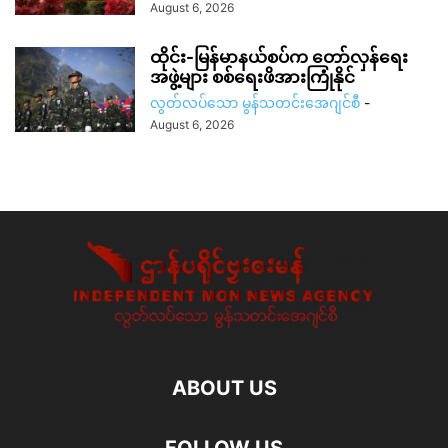
August 6, 2026
ထိုင်း-မြန်မာနယ်စပ်က တော်လှန်ရေး
အဖွဲ့များ စစ်ရေးဖိအားကြုံနိုင်
လွတ်လပ်သော မွန်သတင်းအေဂျင်စီ
-
August 6, 2026
ABOUT US
FOLLOW US