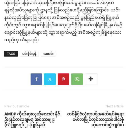
ထို့အပြင် ခြေလက်တုအကြီးစားပြင်ဆင်မူများ၊ အသစ်လဲလှယ်
ရန်လိုအပ်သူများကို ဌာနသို့ ပြန်လည်ပေးပို့မည်ဖြစ်ကြောင်း၊ ယင်း
နယ်လှည့်ခြေတုပြုပြင်ရေး အစီအစဉ်သည် မွန်ပြည်နယ်ရှိ မြို့နယ်
တိုင်းတွင် သွားရောက်ပြုပြင်ပေးလှျက်ရှိပြီး မော်လမြိုင်မြို့နယ်နှင့်
ချောင်းဆုံမြို့နယ်များသို့ သွားရောက်မည့် အစီအစဉ်ကျန်ရှိနေသေး
သည်ဟု သိရသည်။
TAGS
မင်းစိုင်းမွန်
သတင်း
Previous article
Next article
AMDP ကိုယ်စားလှယ်လောင်း နိုင်
တစ်နိုင်ငံလုံးအပစ်အခတ်ရပ်စဲရေး
ဦး(နိုင်တလချမ်း) အင်တာဗျူး
မော်လမြိုင်တွင်ဘာသာပေါင်းစုံ
(သံဖြူဇရပ် ၂ -ပြည်နယ်
ဆုတောင်းပွဲကျင်းပ