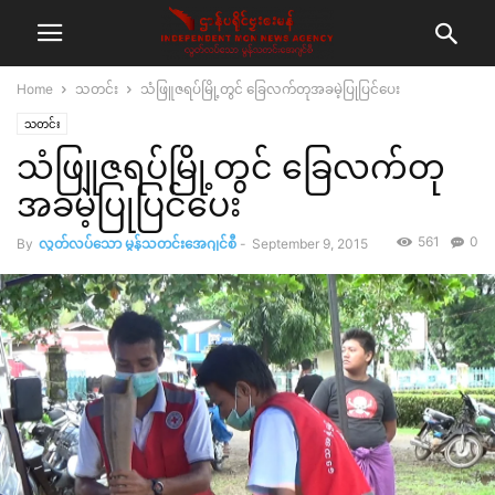
Home
သတင်း
သံဖြူဇရပ်မြို့တွင် ခြေလက်တုအခမဲ့ပြုပြင်ပေး
သတင်း
သံဖြူဇရပ်မြို့တွင် ခြေလက်တု
အခမဲ့ပြုပြင်ပေး
561
0
By
လွတ်လပ်သော မွန်သတင်းအေဂျင်စီ
-
September 9, 2015