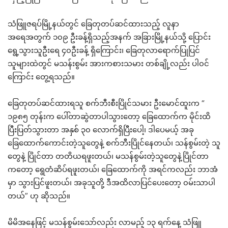
သံဖြူဇရပ်မြို့နယ်တွင် ခြေတုတပ်ဆင်ထားသည့် လူနာ
အရေအတွက် ၁၀၉ ဦးခန့်ရှိသည့်အနက် အခြားမြို့နယ်သို့ ပြောင်း
ရွေ့သွားသူဦးရေ ၄၀ဦးခန့် ရှိကြောင်း၊ ခြေတုလာရောက်ပြုပြင်
သူများထဲတွင် မသန်းစွမ်း အားကစားသမား တစ်ချို့လည်း ပါ၀င်
ကြောင်း တွေ့ရသည်။
ခြေတုတပ်ဆင်ထားရသူ စက်ဘီးစီးပြိုင်သမား ဦးမောင်ထူးက “
၁၉၈၅ တုန်းက ပေါ်တာဆွဲတာပါသွားတော့ ခြေထောက်က မိုင်းထိ
ပြီးပြတ်သွားတာ အနှစ် ၃၀ လောက်ရှိပြီးပေါ့၊ ဒါပေမယ့် အခု
ခြေထောက်ကောင်းတဲ့သူတွေနဲ့ စက်ဘီးပြိုင်နေတယ်၊ သန်စွမ်းတဲ့ သူ
တွေနဲ့ ပြိုင်တာ တတိယရဖူးတယ်၊ မသန်စွမ်းတဲ့သူတွေနဲ့ပြိုင်တာ
ကတော့ ရွေတံဆိပ်ရဖူးတယ်၊ ခြေထောက်ကို အရင်ကလည်း ဘာအံ
မှာ သွားပြင်ဖူးတယ်၊ အခုသူတို့ ဒီအထိလာပြင်ပေးတော့ ၀မ်းသာပါ
တယ်” ဟု ဆိုသည်။
မိမိအနေဖြင့် မသန်စွမ်းသော်လည်း လာမည့် ၁၃ ရက်နေ့ သံဖြူ