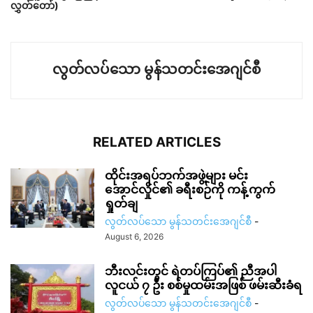
လွှတ်တော်)
လွတ်လပ်သော မွန်သတင်းအေဂျင်စီ
RELATED ARTICLES
ထိုင်းအရပ်ဘက်အဖွဲ့များ မင်း
အောင်လှိုင်၏ ခရီးစဉ်ကို ကန့်ကွက်
ရှုတ်ချ
လွတ်လပ်သော မွန်သတင်းအေဂျင်စီ
-
August 6, 2026
ဘီးလင်းတွင် ရဲတပ်ကြပ်၏ ညီအပါ
လူငယ် ၇ ဦး စစ်မှုထမ်းအဖြစ် ဖမ်းဆီးခံရ
လွတ်လပ်သော မွန်သတင်းအေဂျင်စီ
-