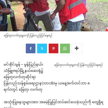
ခြေတုလက်တုများကို ပြန်လည်ပြင်နေစဉ်
မင်းစိုင်းမွန် – မွန်ပြည်နယ်၊
ခြေတုလက်တုများကို ပြန်လည်ပြင်နေစဉ်
သံဖြူဇရပ်မြို့နယ်ဆေးရုံ၌
ခြေတုလက်တုဆိုင်ရာ
ပြန်လည်သန်စွမ်းရေးဌာန(ဘားအံ)မှ ယနေ့(စက်တင်ဘာ ၈
ရက်)တွင် ခြေတု၊ လက်တု
အသုံးပြုနေသူများအား အခမဲ့ပြုပြင်တပ်ဆင်ပေးခဲ့သည်ကို တွေ့ရှိရ