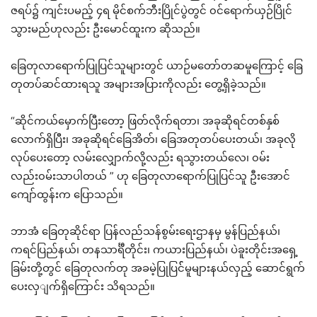
ဇရပ်၌ ကျင်းပမည့် ၄ရ မိုင်စက်ဘီးပြိုင်ပွဲတွင် ၀င်ရောက်ယှဉ်ပြိုင်
သွားမည်ဟုလည်း ဦးမောင်ထူးက ဆိုသည်။
ခြေတုလာရောက်ပြုပြင်သူများတွင် ယာဉ်မတော်တဆမူကြောင့် ခြေ
တုတပ်ဆင်ထားရသူ အများအပြားကိုလည်း တွေ့ရှိခဲ့သည်။
“ဆိုင်ကယ်မှောက်ပြီးတော့ ဖြတ်လိုက်ရတာ၊ အခုဆိုရင်တစ်နှစ်
လောက်ရှိပြီး၊ အခုဆိုရင်ခြေအိတ်၊ ခြေအတုတပ်ပေးတယ်၊ အခုလို
လုပ်ပေးတော့ လမ်းလျှောက်လို့လည်း ရသွားတယ်လေ၊ ၀မ်း
လည်း၀မ်းသာပါတယ် ” ဟု ခြေတုလာရောက်ပြုပြင်သူ ဦးအောင်
ကျော်ထွန်းက ပြောသည်။
ဘာအံ ခြေတုဆိုင်ရာ ပြန်လည်သန်စွမ်းရေးဌာနမှ မွန်ပြည်နယ်၊
ကရင်ပြည်နယ်၊ တနသာင်္ရီတိုင်း၊ ကယားပြည်နယ်၊ ပဲခူးတိုင်းအရှေ့
ခြမ်းတို့တွင် ခြေတုလက်တု အခမဲ့ပြုပြင််မူများနယ်လှည့် ဆောင်ရွက်
ပေးလှျက်ရှိကြောင်း သိရသည်။