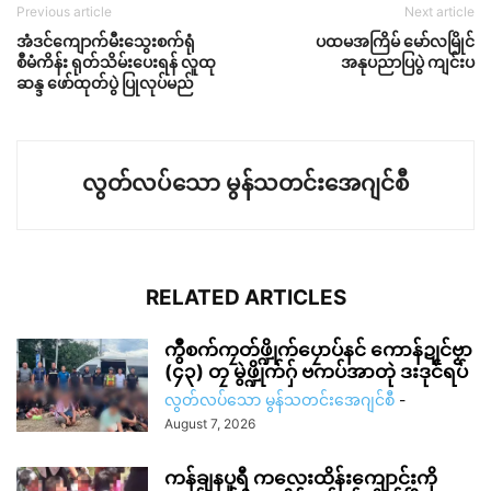
Previous article
Next article
အံဒင်ကျောက်မီးသွေးစက်ရုံ
ပထမအကြိမ် မော်လမြိုင်
စီမံကိန်း ရုတ်သိမ်းပေးရန် လူထု
အနုပညာပြပွဲ ကျင်းပ
ဆန္ဒ ဖော်ထုတ်ပွဲ ပြုလုပ်မည်
လွတ်လပ်သော မွန်သတင်းအေဂျင်စီ
RELATED ARTICLES
ကွဳစက်ကၠတ်ဖ္ဍိုက်ပၠောပ်နင် ကောန်ဍုင်ဗၟာ
(၄၃) တၠ မွဲဖ္ဍိုက်ဂှ် ဗကပ်အာတုဲ ဒးဒုင်ရပ်
လွတ်လပ်သော မွန်သတင်းအေဂျင်စီ
-
August 7, 2026
ကန်ချနပူရီ ကလေးထိန်းကျောင်းကို