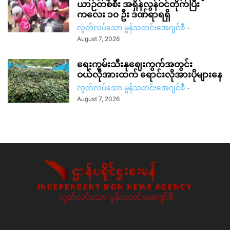
ယာဉ်တစ်စီး အရှိန်လွန်ဝင်တိုက်ပြီး
ကလေး ၁၀ ဦး ဒဏ်ရာရရှိ
လွတ်လပ်သော မွန်သတင်းအေဂျင်စီ
-
August 7, 2026
ရေးကွမ်းသီးနုဈေးကွက်အတွင်း
ဝယ်လိုအားထက် ရောင်းလိုအားပိုများနေ
လွတ်လပ်သော မွန်သတင်းအေဂျင်စီ
-
August 7, 2026