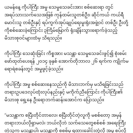
ယမန်နေ့ ကိုပါကြီး အမှု သေမှုသေခင်းအား စစ်ဆေးရာ တွင်
အရပ်သားသက်သေအဖြစ် ကုန်ထမ်းသူတစ်ဦး၊ ဆိုင်ကယ် ကယ်ရီ
မောင်းသူ တစ်ဦးနှင့် ရပ်ကွက်အုပ်ချုပ်ရေးမှုးရုံးအဖွဲ့ဝင် တစ်ဦး ဦးတို့
ကိုစစ်ဆေးခဲ့ကြောင်း ၃ကြိမ်မြောက် ရုံးချိန်းသွားရောက်ခဲ့သည့်
မိသားစုဝင်များထံမှ သိရသည်။
ကိုပါကြီး သေဆုံးခြင်း ကိစ္စအား မသန္တာ သေမှုသေခင်းဖွင့်၍ စုံးစမ်း
ဖော်ထုတ်ပေးရန် ၂၀၁၄ ခုနှစ် အောက်တိုဘာလ ၂၆ ရက်က ကျိုက်မ
ရောရဲစခန်းတွင် အမှုဖွင့်ခဲ့သည်။
ကိုပါကြီး အမှု စစ်ဆေးနေသည်ကို မိသားဘက်မှ မသိရခြင်းသည်
တရားဥပဒေလုပ်ထုံးလုပ်နည်းနှင့် မကိုက်ညီကြောင်း ကိုပါကြီး၏
မိသားစု ရှေ့နေ ဦးရောဘက်ဆန်းအောင်က ပြောသည်။
“မသန္တာက စပြီးတိုင်တာလေ၊ စပြီးတိုင်တဲ့လူကို မစစ်တော့ အမှန်
တရားဘယ်လိုရှာမလဲ၊ ဘယ်လိုဘဲ သက်သေတွေစစ်စစ် အရေးကြီး
တဲ့သူက မသန္တာပါ၊ မသန္တာကို စစစ်မှ ရထားခေါင်းတွဲလို အမှု စပ်လို့