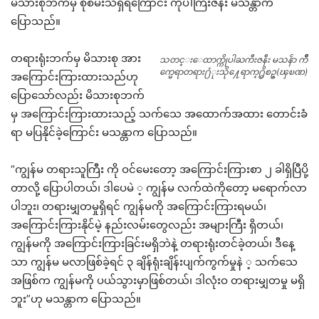
မိသားစုဘက်မှ စုံစမ်းသိရှိရကြောင်း ကိုပါကြီးဇနီး မသန္တာက
ပြောသည်။
တရားရုံးဘက်မှ မိသားစု အား
သတင္းေထာက္ကိုပါႀကီးဇနီး မသနၲာ က်ိဳ
က္မေရာတရား႐ံုးသို႔ေရာက္႐ွိစဥ္(ၾၿဏ)
အကြောင်းကြားထားသည်ဟု
ပြောသော်လည်း မိသားစုဘက်
မှ အကြောင်းကြားထားသည့် သက်သေ အထောက်အထား တောင်းခံ
ရာ မပြနိုင်ခဲ့ကြောင်း မသန္တာက ပြောသည်။
“ကျွန်မ တရားသူကြီး ကို ဝင်မေးတော့ အကြောင်းကြားစာ ၂ ခါရှိပြီပို့
တာလို့ ပြောပါတယ်၊ ဒါပေမဲ ့ ကျွန်မ လက်ထဲကိုတော့ မရောက်လာ
ပါဘူး၊ တရားမျှတမှုရှိရင် ကျွန်မကို အကြောင်းကြားရမယ်၊
အကြောင်းကြားနိုင်မဲ့ နည်းလမ်းတွေလည်း အများကြီး ရှိတယ်၊
ကျွန်မကို အကြောင်းကြားခြင်းမရှိဘဲနဲ့ တရားရုံးတင်ခဲ့တယ်၊ ဒီနေ့
သာ ကျွန်မ မလာဖြစ်ခဲ့ရင် ၃ ချိန်ရုံးချိန်းပျက်ကွက်မှုနဲ ့ သက်သေ
အဖြစ်က ကျွန်မကို ပယ်သွားမှာဖြစ်တယ်၊ ဒါလုံးဝ တရားမျှတမှု မရှိ
ဘူး”ဟု မသန္တာက ပြောသည်။