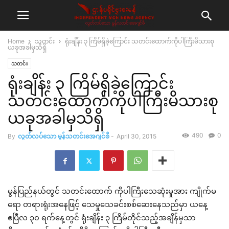
Home
သတင်း
ရုံးချိန်း ၃ ကြိမ်ရှိခဲ့ကြောင်း သတင်းထောက်ကိုပါကြီးမိသားစု
ယခုအခါမှသိရှိ
သတင်း
ရုံးချိန်း ၃ ကြိမ်ရှိခဲ့ကြောင်း
သတင်းထောက်ကိုပါကြီးမိသားစု
ယခုအခါမှသိရှိ
490
0
By
လွတ်လပ်သော မွန်သတင်းအေဂျင်စီ
-
April 30, 2015
မွန်ပြည်နယ်တွင် သတင်းထောက် ကိုပါကြီးသေဆုံးမှုအား ကျိုက်မ
ရော တရားရုံးအနေဖြင့် သေမှုသေခင်းစစ်ဆေးနေသည်မှာ ယနေ့
ဧပြီလ ၃၀ ရက်နေ့တွင် ရုံးချိန်း ၃ ကြိမ်တိုင်သည့်အချိန်မှသာ