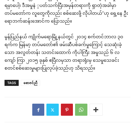
ရမှာပေါ့၊ ဒီအမှုနဲ ့ပတ်သက်ပြီးအမှန်တရားကို ရှာတဲ့အခါမှာ
တပ်မတော်က လူတွေကိုလည်း စစ်ဆေးဖို့ လိုပါတယ်”ဟု ရှေ့နေ ဦး
ရောဘက်ဆန်းအောင်က ပြောသည်။
မွန်ပြည်နယ် ကျိုက်မရောမြို့နယ်တွင် ၂၀၁၄ စက်တင်ဘာလ ၃၀
ရက်က မြန်မာ့ တပ်မတော်၏ ဖမ်းဆီပစ်ခက်မှုကြောင့် သေဆုံးခဲ့
သော အလွတ်တန်း သတင်းထောက် ကိုပါကြီး အမှုသည် ၆ လ
ကျော် ကြာ ၂၀၁၅ ခုနှစ် ဧပြီလမှသာ တရားရုံးမှ သေမှုသေခင်း
စတင်စစ်ဆေးမှုများပြုလုပ်ခဲ့သည်ဟု သိရသည်။
TAGS
စောဇင်ညီ