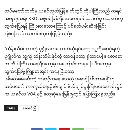
တပ်မတော်ဘက်မှ ယခင်ထုတ်ပြန်ချက်တွင် ကိုပါကြီးသည် ကရင်
အစည်းအရုံး KKO အဖွဲ့ဝင်ဖြစ်ပြီး အစောင့်စစ်သားထံမှ သေနတ်လု
ထွက်ပြေးရန် ကြိုးစားသောကြောင့် ပစ်ခတ်ဖမ်းဆီးခဲ့ခြင်း
ဖြစ်ကြောင်း သတင်းထုတ်ပြန်ခဲ့သည်။
“ထိန်းသိမ်းထားတဲ့ ပုဂ္ဂိုလ်တယောက်ဆိုရင်တော့ သူ့ကိုစောင့်ရတဲ့
ပုဂ္ဂိုလ်က သူ့ကို ထိန်းသိမ်းနိုင်တဲ့ တာဝန်တော့ ရှိတာပေါ့ ။ စောစော
က ကိုပါကြီး ကနေပြီးတော့မှ အကြောင်း တခုခု ပြပြီးတော့မှ
ထွက်ပြေးဖို့ ကြိုးစားရင်း ကနေပြီးတော့
ပစ်ခတ်ဖမ်းဆီးတဲ့ အဆင့်ကနေ သေတဲ့ အဆင့်ဖြစ်တာပေါ့”ဟု
တပ်မတော် ကာကွယ်ရေးဦးစီးချုပ် ဗိုလ်ချုပ်မှူးကြီးမင်းအောင်လှိုင်
က ယခင်လ VOA နှင့် တွေဆုံမေးမြန်းမှုတွင် ပြောကြားခဲ့သည်။
TAGS
စောဇင်ညီ