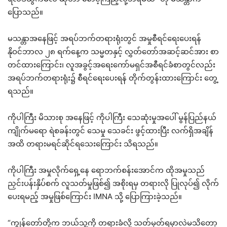
ပြောသည်။
မသန္တာအနေဖြင့် အရပ်ဘက်တရားရုံးတွင် အမှုစီရင်ရေးပေးရန်
နိုဝင်ဘာလ ၂၈ ရက်နေ့က သမ္မတနှင့် လွှတ်တော်အဆင့်ဆင်အား စာ
တင်ထားကြောင်း၊ လူအခွင့်အရေးကော်မရှင်အစီရင်ခံစာတွင်လည်း
အရပ်ဘက်တရားရုံး၌ စီရင်ရေးပေးရန် တိုက်တွန်းထားကြောင်း တွေ့
ရသည်။
ကိုပါကြီး မိသားစု အနေဖြင့် ကိုပါကြီး သေဆုံးမှုအပေါ် မွန်ပြည်နယ်
ကျိုက်မရော ရဲစခန်းတွင် သေမှု သေခင်း ဖွင့်ထားပြီး လက်ရှိအချိန်
အထိ တရားမရင်ဆိုင်ရသေးကြောင်း သိရသည်။
ကိုပါကြီး အမှုလိုက်ရှေ့နေ ရောဘက်စန်းအောင်က ထိုအမှုသည်
ညှင်းပန်းနှိပ်စက် လူသတ်မှုဖြစ်၍ အစိုးရမှ တရားလို ပြုလုပ်၍ လိုက်
ပေးရမည့် အမှုဖြစ်ကြောင်း IMNA သို့ ပြောကြားခဲ့သည်။
“ကျွန်တော်တို့က ဘယ်သူ့ကို တရားခံလို့ သတ်မှတ်ရမှာလဲမသိတော့