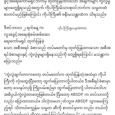
ခွင့်အရေးကော်မရှင်ဘက်မှ ထုတ်ပြန်ထားသော အချက်များ ကွဲလွဲမှု
များတွေ့ရှိရသည့်အတွက် ကိုပါကြီးမိသားစုဝင်ဘက်က သမ္မတထံ
စာတင်မည်ဖြစ်ကြောင်း ကိုပါကြီး၏ ဇနီးမသန္တာထံက သိရသည်။
ဒီဇင်ဘာလ ၂ ရက်နေ့ က
ကိုပါကြီးဈာပန(IMNA)
လူအခွင့်အရေးစုံစမ်းစစ်ဆေး
ရေးကော်မရှင် ထုတ်ပြန်ခဲ့
သော အစီအရင် ခံစာသည် တပ်မတော်မှ ထုတ်ပြန်ထားသော အစီအ
ရင်ခံစာများနှင့် ကွဲလွဲမှုများရှိနေသည်ကို တွေ့ရှိရကြောင်း မသန္တာက
ပြောသည်။
“ကွဲလွဲချက်တာကတော့ တပ်မတော်က ထုတ်ပြန်တဲ့အထဲမှာ ကိုပါ
ကြီးကို လုံးထွေးပြီးတော့ ထွက်ပြေးတာလို့ပါတယ်။ ဒီအစီရင်ခံစာမှာ
တော့ သေနပ်လုဖို့ ကြိုးပမ်းစဉ်မှာ ထွက်ပြေးတာလို့ ပါတယ်။ဒါပာ
အဓိပ္ပယ်ကွဲလွဲတာတွေဖြစ်တယ်။ ပြီးတော့ ABSDF က တပ်သားလို့
လည်း ပြောထားတယ်။ ဒါလုံးဝမပာုတ်ဘူး။ ABSDF သွားမေးကြ
ည့်ရင် သိတယ်။ကျွန်မ သမ္မတ ဆီကို စာတင်မှာက လည်း ဘယ်လို
ရလဒ်ထွက်မလဲ ဆိုတာ စောင့်ကြည့်လို့ဘဲရမယ်” ဟု မသန္တာက