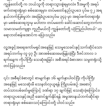
ကျွန်တော်တို့ က ဘယ်သူကို တရားသွားစွဲရမှာလဲ။ ဒီအမှုကို အရပ်
ဖက်တရားရုံးမှာ စစ်ဆေးရမှာ၊ တပ်မတော်နည်းဥပဒေ ပုဒ်မ ၇၂ အရ
နယ်ဘက်ပြစ်မှုဘဲ၊ အခြေခံဥပဒေပုဒ်မ ၃၄၃ မှာ အရပ်ဖက်တရားရုံး
မှာ မစစ်ဆေးရဘူးမှ မပါတာ၊ တပ်မတော် ခေါင်းဆောင်တွေဘက်က
သမာသမတ်ကျစွာ ကူညီမယ်လို ကျွန်တော်တို့ ယုံကြည်ပါတယ်” ဟု
ရောဘတ်စန်းအောင်က ပြောသည်။
လူ့အခွင့်အရေးကော်မရှင်အနေဖြင့် သေမှုသေခင်းနှင့်သက်ဆိုင်သော
အရပ်ဘက်မှ လူ ၄၇ ဦး အားစစ်ဆေးမေးမြန်းခဲ့ပြီး ဒီဇင်ဘာလ ၁
ရက်နေ့က ကိုပါကြီး သေဆုံးရခြင်း အစီအရင်ခံစာအား သမ္မတရုံးသို့
တင်ပြခဲ့သည်။
၎င်း အစီရင်ခံစာတွင် စာမျက်နှာ ၁၆ မျက်နှာပါဝင်ပြီး ကိုပါကြီး
အနေဖြင့် မသေဆုံးမီ သေနတ်လုယူရန် ကြိုးပမ်းစဉ် အစောင့်
တပ်သားပစ်ခတ်မှုကြောင့် ဒဏ်ရာ ၁၇ ချက်ဖြင့် သေဆုံးခဲ့ကြောင်း၊
တရားဥပဒေနှင့်အညီ ဆောင်ရွက်နိုင်ရန် အမှုအားနယ်ဘက်ဆိုင်ရာ
တရားရုံးမှာ စစ်ဆေးသင့်ကြောင်းတို့ ပါဝင်သည်။