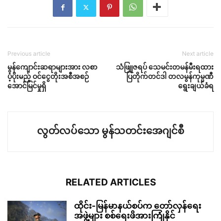
Previous article
Next article
မွန်ကျောင်းဆရာများအား လစာ
သံဖြူဇရပ် သေမင်းတမန်မီးရထား
ပံ့ပိုးမည့် ဝင်ငွေတိုးအစီအစဉ်
ပြတိုက်တင်ဒါ တလမွန်ကုမ္ပဏီ
အောင်မြင်မှုရှိ
ရွေးချယ်ခံရ
လွတ်လပ်သော မွန်သတင်းအေဂျင်စီ
RELATED ARTICLES
ထိုင်း-မြန်မာနယ်စပ်က တော်လှန်ရေး
အဖွဲ့များ စစ်ရေးဖိအားကြုံနိုင်