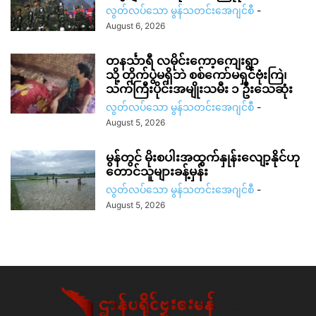
လွတ်လပ်သော မွန်သတင်းအေဂျင်စီ
-
August 6, 2026
တနင်္သာရီ လမိုင်းကော့ကျေးရွာ
သို့ တိုက်ပွဲမရှိဘဲ စစ်ကော်မရှင်ဗုံးကြဲ၊
သက်ကြီးပိုင်းအမျိုးသမီး ၁ ဦးသေဆုံး
လွတ်လပ်သော မွန်သတင်းအေဂျင်စီ
-
August 5, 2026
မွန်တွင် မိုးစပါးအထွက်နှုန်းလျော့နိုင်ဟု
တောင်သူများခန့်မှန်း
လွတ်လပ်သော မွန်သတင်းအေဂျင်စီ
-
August 5, 2026