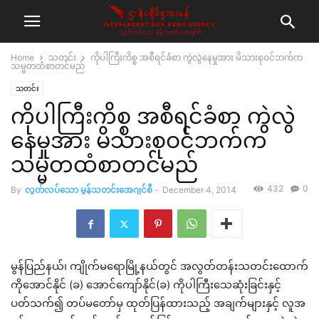
Home
သတင်း
ကိုပါကြီးကိစ္စ အစီရင်ခံစာ ကွဲလွဲနေမှုအား မိသားစုဝင်ဘက်က
သမ္မတထံစာတင်မည်
သတင်း
ကိုပါကြီးကိစ္စ အစီရင်ခံစာ ကွဲလွဲ
နေမှုအား မိသားစုဝင်ဘက်က
သမ္မတထံစာတင်မည်
432
0
By
လွတ်လပ်သော မွန်သတင်းအေဂျင်စီ
-
December 4, 2014
မွန်ပြည်နယ်၊ ကျိုက်မရောမြို့နယ်တွင် အလွတ်တန်းသတင်းထောက်
ကိုအောင်နိုင် (ခ) အောင်ကျော်နိုင်(ခ) ကိုပါကြီးသေဆုံးခြင်းနှင့်
ပတ်သက်၍ တပ်မတော်မှ ထုတ်ပြန်ထားသည့် အချက်များနှင့် လူအ