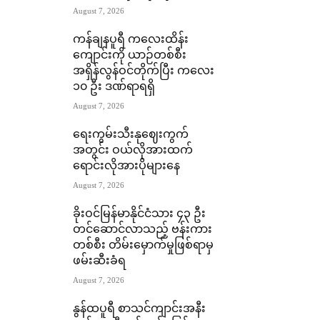
August 7, 2026
ကန်ချနပူရီ ကလေးထိန်း
ကျောင်းကို ယာဉ်တစ်စီး
အရှိန်လွန်ဝင်တိုက်ပြီး ကလေး
၁၀ ဦး ဒဏ်ရာရရှိ
August 7, 2026
ရေးကွမ်းသီးနုဈေးကွက်
အတွင်း ဝယ်လိုအားထက်
ရောင်းလိုအားပိုများနေ
August 7, 2026
ခိုးဝင်မြန်မာနိုင်ငံသား ၄၃ ဦး
တင်ဆောင်လာသည့် ဗန်းကား
တစ်စီး တိမ်းမှောက်မှုဖြစ်ရာမှ
ဖမ်းဆီးခံရ
August 7, 2026
နွန်ထပူရီ စာသင်ကျာင်းအနီး