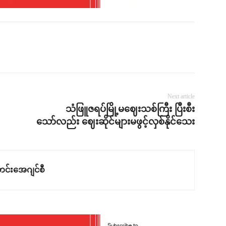
Next article
သံဖြူဇရပ်မြို့မဈေးသစ်ကြီး ပြီးစီး
သော်လည်း ဈေးဆိုင်များမဖွင့်လှစ်နိုင်သေး
င်းအေဂျင်စီ