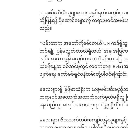
ယခုဖမ်းဆီးမိသူများအား ခုနှစ်ရက်အတွင်း သက်ဆိုင်ရာ
သို့ပြန်ရန် ပို့ဆောင်ခများကို တရားမဝင်အ
သည်။
“ဖမ်းတာက အတော်ကိုဖမ်းတယ် UN ကဒ်ရှိသူတွ
တစ်ချို့ ပြန်မလွှတ်တာလဲရှိတယ်၊ အခု အပြင်ထွက
လုပ်နေသော မွန်အလုပ်သမား ကိုမင်းက ပြော
ယမန်နေ့ည စစ်ဆင်မှုတွင် လဝကဌာန၊ Rela (အရပ်
ဖျက်ရေး ကော်မစ်ရှင်ဝန်ထမ်းတို့ပါဝင်ကြောင
မလေးရှားရှိ မြန်မာသံရုံးက ယခုဖမ်းဆီးမည့်သ
တရားဝင်အထောက်အထာက်လက်မှတ်မရှိသူ မြန်မာ
နေသည်ဟု အလုပ်သမားရေးရာသံမှူး ဦးစိုးဝင်းက
မလေးရှား ဗီဇာသက်တမ်းကျော်လွန်သူများနှင့်