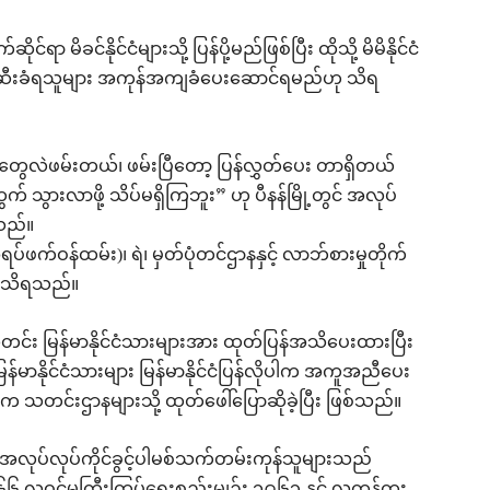
 မိခင်နိုင်ငံများသို့ ပြန်ပို့မည်ဖြစ်ပြီး ထိုသို့ မိမိနိုင်ငံ
ဖမ်းဆီးခံရသူများ အကုန်အကျခံပေးဆောင်ရမည်ဟု သိရ
ေလဲဖမ်းတယ်၊ ဖမ်းပြီတော့ ပြန်လွှတ်ပေး တာရှိတယ်
် သွားလာဖို့ သိပ်မရှိကြဘူး” ဟု ပီနန်မြို့တွင် အလုပ်
သည်။
ဖက်ဝန်ထမ်း)၊ ရဲ၊ မှတ်ပုံတင်ဌာနနှင့် လာဘ်စားမှုတိုက်
်း သိရသည်။
တင်း မြန်မာနိုင်ငံသားများအား ထုတ်ပြန်အသိပေးထားပြီး
နိုင်ငံသားများ မြန်မာနိုင်ငံပြန်လိုပါက အကူအညီပေး
 သတင်းဌာနများသို့ ထုတ်ဖေါ်ပြောဆိုခဲ့ပြီး ဖြစ်သည်။
 အလုပ်လုပ်ကိုင်ခွင့်ပါမစ်သက်တမ်းကုန်သူများသည်