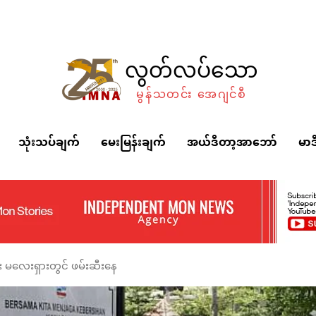
လွတ်လပ်သော
မွန်သတင်း အေဂျင်စီ
သုံးသပ်ချက်
မေးမြန်းချက်
အယ်ဒီတာ့အာဘော်
မာဒ
မလေးရှားတွင် ဖမ်းဆီးနေ