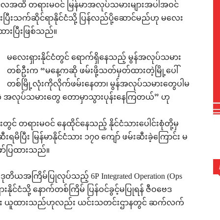
ိုင်လအထိ တရားမဝင် မြန်မာအလုပ်သမားများအပါအဝင်
ပြီးသက်ဆိုင်ရာနိုင်ငံသို့ ပြန်လည်ပို့ဆောင်မည်ဟု မလေး
ထားပြီးဖြစ်သည်။
မလေးရှားနိုင်ငံတွင် ရောက်ရှိနေသည့် မွန်အလုပ်သမား
တစ်ဦးက “မနေ့ကဆို ဖမ်းဖို့သတ်မှတ်ထားတဲ့မြို့ပေါ်
တစ်မြို့လုံးကိုလိုက်ဖမ်းနေတာ၊ မွန်အလုပ်သမားတွေပါမ
့ အလုပ်သမားတွေ တောမှာသွားပုန်းနေကြတယ်” ဟု
င် တရားမဝင် နေထိုင်နေသည့် နိုင်ငံသားပေါင်းစုံတို့မှ
းရမိပြီး မြန်မာနိုင်ငံသား ၁၇၀ ကျော် ဖမ်းဆီးခဲ့ကြောင်း မ
 ဖော်ပြထားသည်။
 ဒုတိယအကြိမ်ပြုလုပ်သည့် 6P Integrated Operation (Ops
ုင်ငံသို့ နောက်တစ်ကြိမ် ပြန်ဝင်ခွင့်မပြုရန် ဇီဝဗေဒ
e)များ ယူထားသည်ဟုလည်း ယင်းသတင်းဌာနတွင် ဆက်လက်