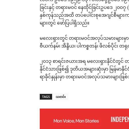
လဝက ဥပဒေ ၁၉၅၉/၆၃ ၊ ပါတ်စပို့ဥပဒေ ၁၉၆၆ လ
ခြင်းနှင့် တရားမဝင် နေထိုင်ခြင်းဥပဒေ ၂၀ဝ၇
နှစ်ကုန်သည်အထိ တပ်ပေါင်းစုအေဂျင်စီမျ
များတွင် ဖော်ပြပါရှိသည်။
မလေးရှားတွင် တရားမဝင်အလုပ်သမားများမှာ အင်ဒိ
ဗီယက်နမ်၊ အိန္ဒိယ၊ ပါကစ္စတန်၊ ဖိလစ်ပိုင်၊ တရုတ
၂၀၁၃ စာရင်းဇယားအရ မလေးရှားနိုင်ငံတွင် တရာ
နိုင်ငံသားဖြစ်၍ ဒုတိယအများဆုံးမှာ မြန်မာနိုင်
ရာခိုင်နှုန်းမှာ တရားမဝင်အလုပ်သမားများ
TAGS
သတင်း