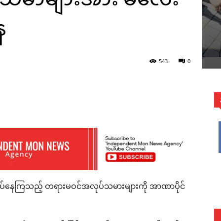
ေ
543
0
WhatsApp
လုပ်နေကြသည့် တရားမဝင်အလုပ်သမားများကို အာဏာပိုင်