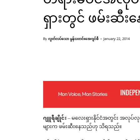
ရှားတွင် ဖမ်းဆီးန
-
လွတ်လပ်သော မွန်သတင်းအေဂျင်စီ
January 22, 2014
By
တရားမဝင်အလုပ်သမာများဖမ်းဆီးခံထားရပုံ (Internet)
Facebook
X
Pinterest
ဂျူရီချိုင်း
– မလေးရှားနိုင်ငံအတွင်း အလုပ်
များက ဖမ်းဆီးနေသည်ဟု သိရသည်။