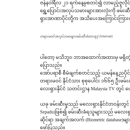
ဇန်နဝါရီလ ၂၁ ရက်နေ့မှစတင်၍ လာမည့်ဇူလ
ရွှေ့ပြောင်းအလုပ်သမားများအားလုံးကို ဖမ်းဆီး
ရှားအာဏာပိုင်တို့က အသိပေးအကြောင်းကြား
တရားမဝင်အလုပ်သမာများဖမ်းဆီးခံထားရပုံ (Internet)
ပါတော့ မသိဘူး၊ ဘာအထောက်အထားမှ မရှိတဲ
ပြောသည်။
အော်ပရာစီ စီမံချက်စတင်သည့် ယမန်နေ့ညပိုင်းတွ
တရားမဝင် နိုင်ငံသား စုစုပေါင်း ၁၆၆၅ ဦးဖမ်းဆီ
လေးရှားနိုင်ငံ သတင်းဌာန Malaysia TV တွင်
ယခု ဖမ်းဆီးမှုသည် မလေးရှားနိုင်ငံတဝန်းတွင်
Sepadu)ဖြစ်၍ ဖမ်းဆီးခံရသူများသည် မလေးရှားနိ
ဆိုင်ရာ အချက်အလက် (Biometric databas
ဖော်ပြသည်။