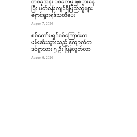
တစ်ခုအနီး ပစ်ခတ်မှုဖြစ်ပွားနေ
ပြီး ပတ်ဝန်းကျင်ရှိပြည်သူများ
ရှောင်ရှားရန်သတိပေး
August 7, 2026
စစ်ကော်မရှင်စစ်ကြောင်းက
ဖမ်းဆီးသွားသည့် ကျောက်က
ဒင်ရွာသား ၅ ဦး ပြန်လွတ်လာ
August 6, 2026