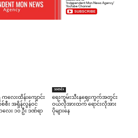
သတင်း
ရီ ကလေးထိန်းကျောင်း
ရေးကွမ်းသီးနုဈေးကွက်အတွင်း
်စီး အရှိန်လွန်ဝင်
ဝယ်လိုအားထက် ရောင်းလိုအား
း ကလေး ၁၀ ဦး ဒဏ်ရာ
ပိုများနေ