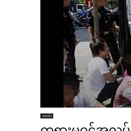
သတင်း
တရားမဝင်အလုပ