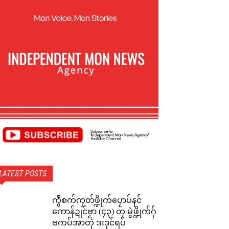
LATEST POSTS
ကွဳစက်ကၠတ်ဖ္ဍိုက်ပၠောပ်နင်
ကောန်ဍုင်ဗၟာ (၄၃) တၠ မွဲဖ္ဍိုက်ဂှ်
ဗကပ်အာတုဲ ဒးဒုင်ရပ်