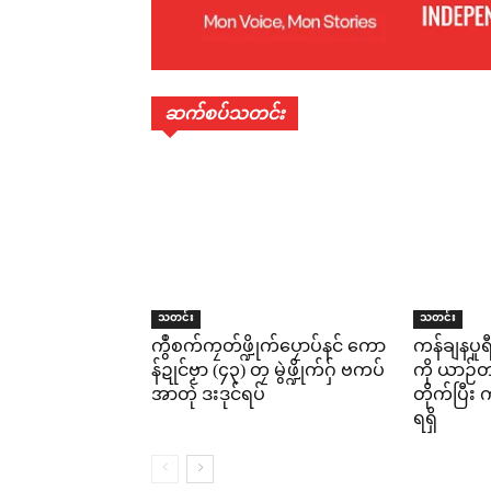
ဆက်စပ်သတင်း
သတင်း
သတင်း
ကွဳစက်ကၠတ်ဖ္ဍိုက်ပၠောပ်နင် ကော
ကန်ချနပူ
န်ဍုင်ဗၟာ (၄၃) တၠ မွဲဖ္ဍိုက်ဂှ် ဗကပ်
ကို ယာဉ်တစ
အာတုဲ ဒးဒုင်ရပ်
တိုက်ပြီ
ရရှိ