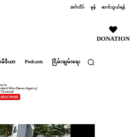
အင်္ဂလိပ်
မွန်
ဆက်သွယ်ရန်
DONATION
ီမီဒီယာ
Podcasts
ငြိမ်းချမ်းရေး