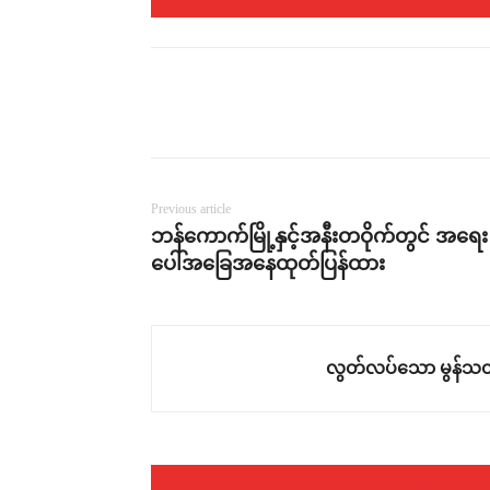
Previous article
ဘန်ကောက်မြို့နှင့်အနီးတဝိုက်တွင် အရေး
ပေါ်အခြေအနေထုတ်ပြန်ထား
လွတ်လပ်သော မွန်သတ