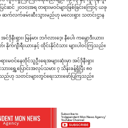
ူဝင်မှုကြီးကြပ်ရေးစည်းမျဉ်း ၁၉၆၃ နှင့် လူကုန်ကူး
 (ပြင်ဆင် ၂၀၁၀)အရ တရားမဝင်များဖြစ်ခြင်းကြောင့် ယခု
ားက ဆက်လက်ဖမ်းဆီးသွားမည်ဟု မလေးရှား သတင်းဌာန
ုနီးရှား၊ မြန်မာ၊ ဘင်္ဂလားဒေ့၊ နီပေါ၊ ကမ္ဘောဒီးယား၊
်၊ နိုက်ဂျီးရီးယားနှင့် ထိုင်းနိုင်ငံသား များပါဝင်ကြသည်။
းမဝင်နေထိုင်သူဦးရေအများဆုံးမှာ အင်ဒိုနီးရှား
ငံသားရွှေ့ပြောင်းအလုပ်သမား ၇ သိန်းခန့်ရှိပြီး ၈၀
ဖြစ်သည်ဟု သတင်းများတွင်ရေးသားဖော်ပြကြသည်။