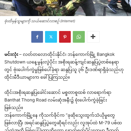
ဗုံးထိမှန်သူများကို သယ်ဆောင်လာစဉ် (Internet)
မင်းလုံး
– လတ်တလောထိုင်းနိုင်ငံ၊ ဘန်ကောက်မြို့ Bangkok
Shutdown ယနေ့မွန်းလွဲပိုင်း အစိုးရဆန့်ကျင်ဆန္ဒပြပွဲတစ်နေရာ
တွင် ဗုံးပေါက်ကွဲမှုဖြစ်ပေါ်ခဲ့ရာ ဆန္ဒပြသူ ၃၆ ဦးဒဏ်ရာရှိခဲ့သည်ဟု
ထိုင်းမီဒီယာများက ဖေါ်ပြကြသည်။
ထိုင်းအစိုးရဆန္ဒပြခေါင်းဆောင် မစ္စတာစူထစ် လာရောက်ရာ
Banthat Thong Road လမ်းဆုံအနီး၌ ဗုံးပေါက်ကွဲခဲ့ခြင်း
ဖြစ်သည်။
ဘန်ကောက်မြို့နေ ကိုသက်ခိုင်က “ခုဆိုသွေးထွက်သံယိုမှုတွေ
ဖြစ်လာပြီ၊ အရင်ဆန္ဒပြပွဲတွေဆိုရင်လည်း လူအုပ်ထဲ M-79 ပစ်ထ
ည့်တဲ့အထိ ဖြစ်ပေါ်ခဲ့တာဆိုတော့ နောက်ရက်ပိုင်းတွေမှာ ဒီထက်