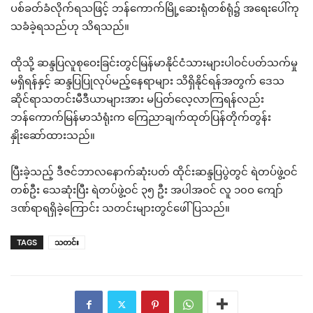
ပစ်ခတ်ခံလိုက်ရသဖြင့် ဘန်ကောက်မြို့ဆေးရုံတစ်ရုံ၌ အရေးပေါ်ကု
သခံခဲ့ရသည်ဟု သိရသည်။
ထိုသို့ ဆန္ဒပြလူစုဝေးခြင်းတွင်မြန်မာနိုင်ငံသားများပါဝင်ပတ်သက်မှု
မရှိရန်နှင့် ဆန္ဒပြပြုလုပ်မည့်နေရာများ သိရှိနိုင်ရန်အတွက် ဒေသ
ဆိုင်ရာသတင်းမီဒီယာများအား မပြတ်လေ့လာကြရန်လည်း
ဘန်ကောက်မြန်မာသံရုံးက ကြေညာချက်ထုတ်ပြန်တိုက်တွန်း
နှိုးဆော်ထားသည်။
ပြီးခဲ့သည့် ဒီဇင်ဘာလနောက်ဆုံးပတ် ထိုင်းဆန္ဒပြပွဲတွင် ရဲတပ်ဖွဲ့ဝင်
တစ်ဦး သေဆုံးပြီး ရဲတပ်ဖွဲ့ဝင် ၃၅ ဦး အပါအဝင် လူ ၁၀ဝ ကျော်
ဒဏ်ရာရရှိခဲ့ကြောင်း သတင်းများတွင်ဖေါ်ပြသည်။
TAGS
သတင်း