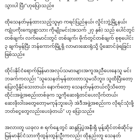
သွားပါ ပြီး”ဟုပြောသည်။
ထိုသေနတ်မှန်ထားသည့်သူမှာ ကရင်ပြည်နယ်၊ လှိုင်းဘွဲ့မြို့နယ်၊
ကျုံပကိုးကျေးရွာသား ကိုမျိုးမင်း(အသက် ၂၇ နှစ်) သည် ပေါင်တွင်
တစ်ချက်၊ လက်မောင်းတွင် တစ်ချက်၊ ဗိုက်တွင်တစ်ချက် စုစုပေါင်း
၃ ချက်မှန်ပြီး ဘန်ကောက်မြို့ရှိ လာမားဆေးရုံသို့ ပို့ဆောင်ခဲ့ရခြင်း
ဖြစ်သည်။
ထိုင်းနိုင်ငံရောက်မြန်မာအလုပ်သမားများအကူအညီပေးနေသူ မင်း
ဘခက်ကလည်း “သူသေနတ်မှန်ထားတာသူမသိဘူး၊ သူထိပြီးတော့
ပြေးလို့နိုင်သေးတယ်၊ နောက်တော့ သေနတ်မှန်တယ်လို့သိတော့
ထိုင်းအဖွဲ့အစည်းတစ်ခုက သူ့ကိုဆေးရုံတင်ပေးလိုက်တယ်၊
ဆေးဖိုးဝါးခတွေတော့မကုန်ဘူးပေါ့၊ အဲဒီအဖွဲ့အစည်းက လိုရင်သုံးဖို့
ဘတ်ငွေတွေလည်းပေးခဲ့တယ်” ဟု ပြောသည်။
အလားတူ ယခုလ ၈ ရက်နေ့တွင် ဆန္ဒပြပွဲအနီးရှိ မုန့်ဆိုင်တစ်ဆိုင်မှ
မြန်မာနိုင်ငံသားကိုထွန်းထွန်းဦးကလည်း ထိုနည်းတူ သေနတ်