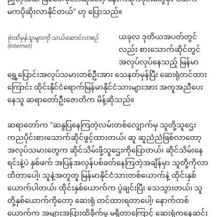
မကပိုဆိုးလာနိုင်တယ်” ဟု ပြောသည်။
ယခုလ ဒုတိယအပတ်တွင်
ဗုံးထိမှန်သူများကို သယ်ဆောင်လာစဉ်
(Internet)
လည်း စားသောက်ဆိုင်တွင်
အလုပ်လုပ်နေသည့် မြန်မာ
ရွှေ့ပြောင်းအလုပ်သမားတစ်ဦးအား သေနတ်မှန်ပြီး ဆေးရုံတင်ထား
ကြောင်း ထိုင်းနိုင်ငံရောက်မြန်မာနိုင်ငံသားများအား အကူအညီပေး
နေသူ ဆရာတော်ဦးဇောတိက မိန့်ဆိုသည်။
ဆရာတော်က “ဆန္ဒပြနေကြတဲ့လမ်းတစ်လျှောက်မှ သူတို့သူဌေး
ကညပိုင်းစားသောက်ဆိုင်ဖွင့်ထားတယ်၊ ဆူ ဆူညံညံဖြစ်လာတော့
အလုပ်သမားတွေက ဆိုင်သိမ်းဖို့သူဌေးကိုပြောတယ်၊ ဆိုင်သိမ်းနေ
ရင်းနဲ့ပဲ နှစ်ဖက် အပြန်အလှန်ပစ်ခတ်နေကြတဲ့အချိန်မှာ သူတို့ကိုလာ
ထိတာပေါ့၊ သူနဲ့အတူတူ မြန်မာနိုင်ငံသားတစ်ယောက်နဲ့ ထိုင်းနှစ်
ယောက်ပါတယ်၊ ထိုင်းနှစ်ယောက်က ပွဲချင်းပြီး သေသွားတယ်၊ သူ
တို့နှစ်ယောက်ကိုတော့ ဆေးရုံ တင်ထားရတာပေါ့၊ နောက်တစ်
ယောက်က အများအပြားထိခိုက်မှု မရှိတာကြောင့် ဆေးရုံကနေဆင်း