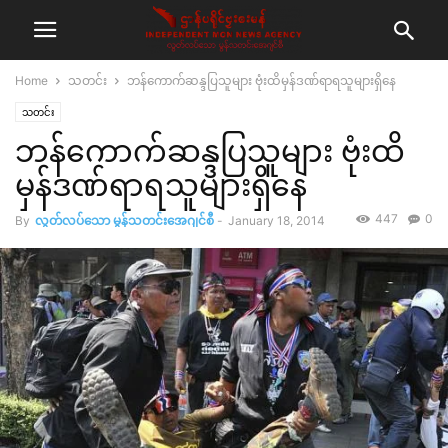
Home
သတင်း
ဘန်ကောက်ဆန္ဒပြသူများ ဗုံးထိမှန်ဒဏ်ရာရသူများရှိနေ
သတင်း
ဘန်ကောက်ဆန္ဒပြသူများ ဗုံးထိ
မှန်ဒဏ်ရာရသူများရှိနေ
447
0
By
လွတ်လပ်သော မွန်သတင်းအေဂျင်စီ
-
January 18, 2014