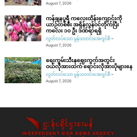
August 7, 2026
ကန်ချနပူရီ ကလေးထိန်းကျောင်းကို
ယာဉ်တစ်စီး အရှိန်လွန်ဝင်တိုက်ပြီး
ကလေး ၁၀ ဦး ဒဏ်ရာရရှိ
လွတ်လပ်သော မွန်သတင်းအေဂျင်စီ
-
August 7, 2026
ရေးကွမ်းသီးနုဈေးကွက်အတွင်း
ဝယ်လိုအားထက် ရောင်းလိုအားပိုများနေ
လွတ်လပ်သော မွန်သတင်းအေဂျင်စီ
-
August 7, 2026