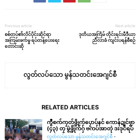
Previous article
Next article
စစ်တပ်၏လိင်ပိုင်းဆိုင်ရာ
ဒုတိယအကြိမ် တိုင်းရင်းမီဒီယာ
အကြမ်းဖက်မှု ရပ်တန့်ပေးရေး
ညီလာခံ ကျင်းပရန်စီစဉ်
တောင်းဆို
လွတ်လပ်သော မွန်သတင်းအေဂျင်စီ
RELATED ARTICLES
ကွဳစက်ကၠတ်ဖ္ဍိုက်ပၠောပ်နင် ကောန်ဍုင်ဗၟာ
(၄၃) တၠ မွဲဖ္ဍိုက်ဂှ် ဗကပ်အာတုဲ ဒးဒုင်ရပ်
လွတ်လပ်သော မွန်သတင်းအေဂျင်စီ
-