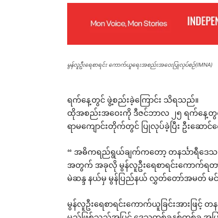
မွန်လူဦးရေစာရင်း ကောက်ယူရေးအစည်းအဝေးပြုလုပ်စဉ်(IMNA)
ရက်နေ့တွင် ဖွဲ့စည်းခဲ့ကြောင်း သိရသည်။
ထိုအစည်းအဝေးကို ဒီဇင်ဘာလ ၂၅ ရက်နေ့တွင် 
ရာမကျောင်းတိုက်တွင် ပြုလုပ်ခဲ့ပြီး ဦးဆောင်ကော
“ အဓိကရည်ရွယ်ချက်ကတော့ တနင်္သာရီဒေသမှာ
အတွက် အခုလို မွန်လူဦးရေစာရင်းကောက်ရတ
မဲဆန္ဒ နယ်မှ မွန်ပြည်နယ် လွှတ်တော်အမတ် 
မွန်လူဦးရေစာရင်းကောက်ယူခြင်းအားဖြင့် တနင်္သာ