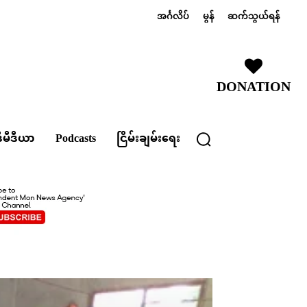
အင်္ဂလိပ်
မွန်
ဆက်သွယ်ရန်
DONATION
ီမီဒီယာ
Podcasts
ငြိမ်းချမ်းရေး