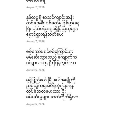
ဖမ်းဆီးခံရ
August 7, 2026
နွန်ထပူရီ စာသင်ကျာင်းအနီး
တစ်ခုအနီး ပစ်ခတ်မှုဖြစ်ပွားနေ
ပြီး ပတ်ဝန်းကျင်ရှိပြည်သူများ
ရှောင်ရှားရန်သတိပေး
August 7, 2026
စစ်ကော်မရှင်စစ်ကြောင်းက
ဖမ်းဆီးသွားသည့် ကျောက်က
ဒင်ရွာသား ၅ ဦး ပြန်လွတ်လာ
August 6, 2026
မွန်ပြည်နယ် မြို့နယ်အချို့ကို
ညမထွက်ရအမိန့်လိုက်နာရန်
ထပ်မံသတိပေးထားပြီး
ဖမ်းဆီးမှုများ ဆက်တိုက်ရှိလာ
August 6, 2026