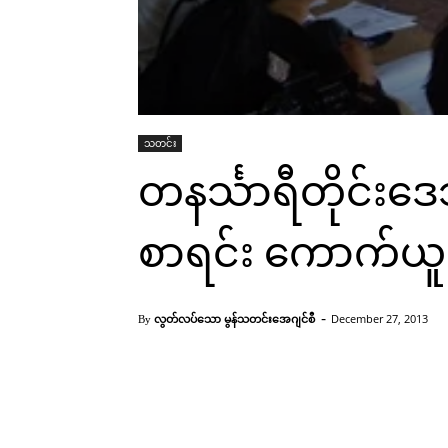
သတင်း
တနင်္သာရီတိုင်းဒ
စာရင်း ကောက်ယူရ
-
လွတ်လပ်သော မွန်သတင်းအေဂျင်စီ
December 27, 2013
By
မွန်လူဦးရေစာရင်း ကောက်ယူရေးအစည်းအဝေးပြုလုပ်စဉ်(IMNA)
Facebook
X
Pinterest