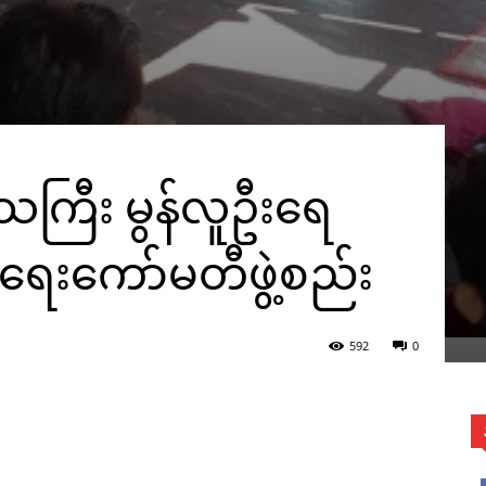
ေသကြီး မွန်လူဦးရေ
ေးကော်မတီဖွဲ့စည်း
592
0
WhatsApp