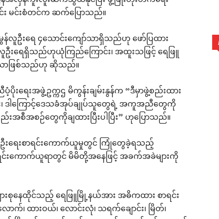
လှန်ကူးလူးဆက်သွယ်နိုင်ပြီး ဖွံ့ဖြိုးတိုးတက်ရေး
ောင်း မင်းစံတင်က ဆက်ပြောသည်။
 မွန်လူဦးရေ ၄သောင်းကျော်သာရှိသည်ဟု ဖော်ပြထား
န်လူဦးရေရှိသည်ဟုယုံကြည်ကြောင်း၊ အထူးသဖြင့် ရေဖြူ
ျားသာဖြစ်သည်ဟု ဆိုသည်။
ံ့ပိုးရေးအဖွဲ့ဥက္ကဌ မိကွန်းချမ်းနွန်က “ဒီမှာဖွဲ့စည်းထား
ူး၊ ဒါကြောင့်ဒေသခံအုပ်ချုပ်သူတွေရဲ့ အကူအညီတွေကို
ုလည်းအစီအစဉ်တွေကိုချထားပြီးပါပြီး” ဟုပြောသည်။
ဦးရေးစာရင်းကောက်ယူမှုတွင် ကြုံတွေခဲ့ရသည့်
ကောက်ယူရာတွင် မိမိတို့အနေဖြင့် အခက်အခဲများကို
များစုနေထိုင်သည့် ရေဖြူမြို့နယ်အား အဓိကထား စာရင်း
ာက်၊ ထားဝယ်၊ လောင်းလုံ၊ သရက်ချောင်း၊ မြိတ်၊