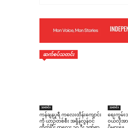
ဆက်စပ်သတင်း
သတင်း
သတင်း
ကန်ချနပူရီ ကလေးထိန်းကျောင်း
ရေးကွမ်း
ကို ယာဉ်တစ်စီး အရှိန်လွန်ဝင်
ဝယ်လိုအာ
တိုက်ပြီး ကလေး ၁၀ ဦး ဒဏ်ရာ
ပိုများနေ