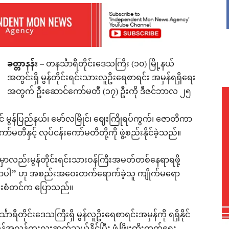
ခတ္တာနန်း
– တနင်္သာရီတိုင်းဒေသကြီး (၁၀) မြို့နယ်
အတွင်းရှိ မွန်တိုင်းရင်းသားလူဦးရေစာရင်း အမှန်ရရှိရေး
အတွက် ဦးဆောင်ကော်မတီ (၁၇) ဦးကို ဒီဇင်ဘာလ ၂၅
မွန်ပြည်နယ်၊ မော်လမြိုင်၊ ဈေးကြိုရပ်ကွက်၊ ဇောတိကာ
်မတီနှင့် လုပ်ငန်းကော်မတီတို့ကို ဖွဲ့စည်းနိုင်ခဲ့သည်။
လည်းမွန်တိုင်းရင်းသားဝန်ကြီးအမတ်တစ်နေရာရဖို့
ာပါ” ဟု အစည်းအဝေးတက်ရောက်ခဲ့သူ ကျိုက်မရော
မင်းစံတင်က ပြောသည်။
ရီတိုင်းဒေသကြီးရှိ မွန်လူဦးရေစာရင်းအမှန်ကို ရရှိနိုင်