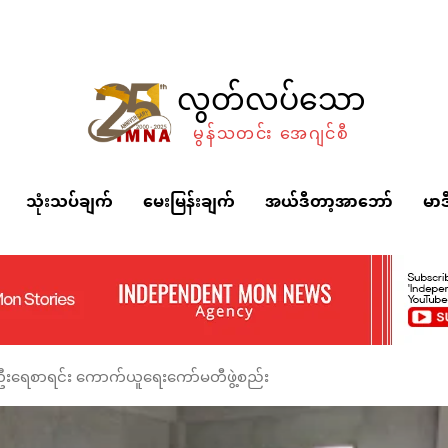
လွတ်လပ်သော
မွန်သတင်း အေဂျင်စီ
သုံးသပ်ချက်
မေးမြန်းချက်
အယ်ဒီတာ့အာဘော်
မာဒ
လူဦးရေစာရင်း ကောက်ယူရေးကော်မတီဖွဲ့စည်း