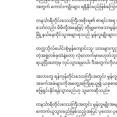
မည်ဖြစ်သည့်အပြင် ဒေသတစ်ခုနှစ်တစ်ခု အပြန်အ
အတွက် ကောင်းကျိုးများ ရရှိနိုင်မည်ဖြစ်ကြ
တနင်္သာရီတိုင်းဒေသကြီးအစိုးရ၏ စာရင်းအရ
သော်လည်း မိမိတို့အနေဖြင့် ထိုမျှမကသောမွ
မြို့နယ်နေထိုင်သူအများစုသည် မွန်လူမျိုးမ
တက္ကသိုလ်ပေါင်းစုံမွန်ကျောင်းသူ/ သားများကူညီပ
တဲ့အဖွဲ့တစ်ခုထဲနဲ့တော့ လုံလောက်မှာမဟုတ်ဘ
ရယူပြီးတော့မှ လုပ်သွားရမှာပါ၊ ဒီအတွက်ကိ
အလားတူ ရန်ကုန်တိုင်းဒေသကြီးအတွင်း မွန်လူ
အခက်အခဲများကိုအတွေ့အကြုံရယူ၍ ယခုစာရင်း
ဖြေရှင်းနိုင်ရန်သွားမည်ဟု သူမကဆိုသည်။
တနင်္သာရီတိုင်းဒေသကြီးအတွင်း မွန်လူမျိုးအ
ကောက်ယူသွားမည်ဖြစ်သည့်အပြင် ပုလော၊ ပုလေ