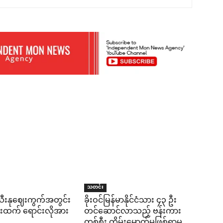
သတင်း
သီးနုဈေးကွက်အတွင်း
ခိုးဝင်မြန်မာနိုင်ငံသား ၄၃ ဦး
းထက် ရောင်းလိုအား
တင်ဆောင်လာသည့် ဗန်းကား
တစ်စီး တိမ်းမှောက်မှုဖြစ်ရာမှ