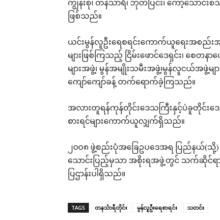
ကျွန်းစု၊ တနင်္သာရီ၊ ဘုတ်ပြင်း၊ ကော့သောင
ဖြစ်သည်။
ယင်းမွန်လူဦးရေစရင်းကောက်ယူရေးအစည်းအဝေးတွ
များဖြစ်ကြသည့် ငြိမ်းဖောင်ဒေရှင်း၊ စေတနာဖ
များအဖွဲ့၊ မွန်အမျိုးသမီးအဖွဲ့၊မွန်လူငယ်အဖွဲ့မျာ
ကျော်ကျော်ခန့် တက်ရောက်ခဲ့ကြသည်။
အလားတူရန်ကုန်တိုင်းဒေသကြီးနှင့်ပဲခူတိုင်
စားရင်များကောက်ယူလျှက်ရှိသည်။
၂၀ဝ၈ ဖွဲ့စည်းပုံအခြေဥပဒေအရ ပြည်နယ်(သို့)
သောင်းပြည့်မှသာ အစိုးရအဖွဲ့တွင် သက်ဆိုင်ရာ
ပြဌာန်းပါရှိသည်။
TAGS
တနင်္သာရီတိုင်း
မွန်လူဦးရေစာရင်း
သတင်း