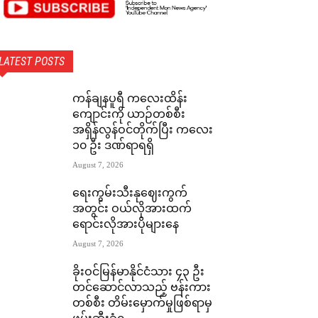
LATEST POSTS
ကန်ချနပူရီ ကလေးထိန်း
ကျောင်းကို ယာဉ်တစ်စီး
အရှိန်လွန်ဝင်တိုက်ပြီး ကလေး
၁၀ ဦး ဒဏ်ရာရရှိ
August 7, 2026
ရေးကွမ်းသီးနုဈေးကွက်
အတွင်း ဝယ်လိုအားထက်
ရောင်းလိုအားပိုများနေ
August 7, 2026
ခိုးဝင်မြန်မာနိုင်ငံသား ၄၃ ဦး
တင်ဆောင်လာသည့် ဗန်းကား
တစ်စီး တိမ်းမှောက်မှုဖြစ်ရာမှ