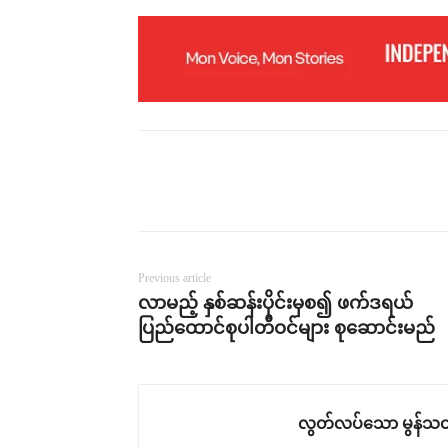
Previous article
လာမည့် နှစ်ဆန်းပိုင်းမှစ၍ ဖက်ဒရယ်
ပြည်ထောင်စုပါတီဝင်များ စုဆောင်းမည်
လွတ်လပ်သော မွန်သတ