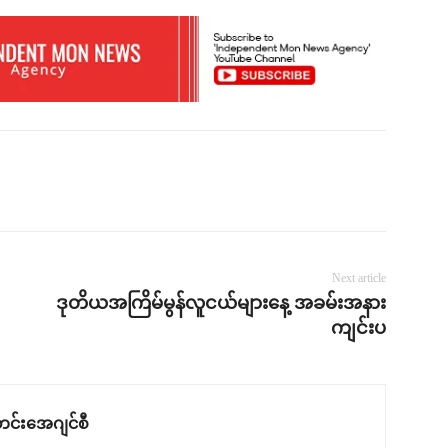
Next article
ဒုတိယအကြိမ်မွန်လူငယ်များနေ့ အခမ်းအနား
ကျင်းပ
င်းအေဂျင်စီ