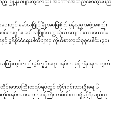
်းစသည့် မြို့နယ်များတွင်လည်း အကောင်အထည်ဖော်သွားမည်
င် မော်လမြိုင်မြို့အခြေစိုက် မွန်လူမှု အဖွဲ့အစည်း
ောင်ဒေးရှင်း၊ မော်လမြိုင်တက္ကသိုလ် ကျောင်းသားဟောင်း
းနှင့် မွန်နိုင်ငံရေးပါတီများမှ ကိုယ်စားလှယ်စုစုပေါင်း (၃၀)
းဒေသကြီးတွင်လည်းမွန်လူဦးရေစာရင်း အမှန်ရရှိရေးအတွက်
 တိုင်းဒေသကြီးတရပ်ရပ်တွင် တိုင်းရင်းသားဦးရေ ၆
တိုင်းရင်းသားရေးရာဝန်ကြီး တစ်ပါးထားရှိခွင့်ရှိသည်ဟု