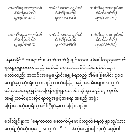
ထမံသီရေအားလျှပ်စစ်
ထမံသီရေအားလျှပ်စစ်
ထမံသီရေအားလျှပ်စစ်
စီမံကိန်းဓါတ်ပုံ
စီမံကိန်းဓါတ်ပုံ
စီမံကိန်းဓါတ်ပုံ
များ(KWHRO)
များ(KWHRO)
များ(KWHRO)
ထမံသီရေအားလျှပ်စစ်
ထမံသီရေအားလျှပ်စစ်
ထမံသီရေအားလျှပ်စစ်
စီမံကိန်းဓါတ်ပုံ
စီမံကိန်းဓါတ်ပုံ
စီမံကိန်းဓါတ်ပုံ
များ(KWHRO)
များ(KWHRO)
များ(KWHRO)
မြန်မာနိုင်ငံ အနောက်မြောက်ဘက်ရှိ ချင်းတွင်းမြစ်ပေါ်တည်ဆောက်
ရန်ရည်ရွယ်ထားသည့် ထမံသီ ရေကာတာစီမံကိန်း ရပ်တံ့သွား
သော်လည်း အတင်းအဓမ္မပြောင်းရွှေ့ခံရသည့် အိမ်ခြေပေါင်း ၃၀ဝ
ကျော်နှင့် ဆုံးရှုံးသွားသည့် လယ်မြေများနှင့် နေအိမ်များအတွက်
ထိုက်တန်သည့်နစ်နာကြေးရရှိရန် တောင်းဆိုသွားမည်ဟု ကူကီး
အမျိုးသမီးများဆိုင်ရာလူ့အခွင့်အရေး အစည်းအရုံး
ပြောရေးဆိုခွင့်ရှိသူ ဒေါ်ဘွိုင်နူးက ပြောသည်။
ဒေါ်ဘွိုင်နူးက “ရေကာတာ ဆောက်ဖို့မောင်းထုတ်ခံရတဲ့ ရွာသူ/သား
တွေရဲ့ ပိုင်ဆိုင်မှုတွေအတွက် ထိုက်တန်တဲ့လျှော်ကြေးကို မရခဲ့ပါ