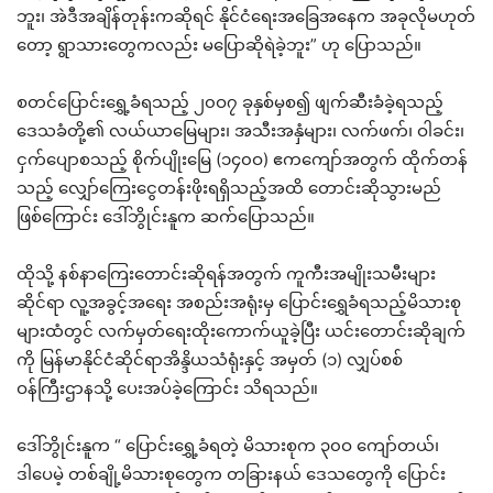
ဘူး၊ အဲဒီအချိန်တုန်းကဆိုရင် နိုင်ငံရေးအခြေအနေက အခုလိုမဟုတ်
တော့ ရွာသားတွေကလည်း မပြောဆိုရဲခဲ့ဘူး” ဟု ပြောသည်။
စတင်ပြောင်းရွှေ့ခံရသည့် ၂၀ဝ၇ ခုနှစ်မှစ၍ ဖျက်ဆီးခံခဲ့ရသည့်
ဒေသခံတို့၏ လယ်ယာမြေများ၊ အသီးအနှံများ၊ လက်ဖက်၊ ဝါခင်း၊
ငှက်ပျောစသည့် စိုက်ပျိုးမြေ (၁၄၀ဝ) ဧကကျော်အတွက် ထိုက်တန်
သည့် လျှော်ကြေးငွေတန်းဖိုးရရှိသည့်အထိ တောင်းဆိုသွားမည်
ဖြစ်ကြောင်း ဒေါ်ဘွိုင်းနူက ဆက်ပြောသည်။
ထိုသို့ နစ်နာကြေးတောင်းဆိုရန်အတွက် ကူကီးအမျိုးသမီးများ
ဆိုင်ရာ လူ့အခွင့်အရေး အစည်းအရုံးမှ ပြောင်းရွှေခံရသည့်မိသားစု
များထံတွင် လက်မှတ်ရေးထိုးကောက်ယူခဲ့ပြီး ယင်းတောင်းဆိုချက်
ကို မြန်မာနိုင်ငံဆိုင်ရာအိန္ဒိယသံရုံးနှင့် အမှတ် (၁) လျှပ်စစ်
ဝန်ကြီးဌာနသို့ ပေးအပ်ခဲ့ကြောင်း သိရသည်။
ဒေါ်ဘွိုင်းနူက “ ပြောင်းရွှေ့ခံရတဲ့ မိသားစုက ၃၀ဝ ကျော်တယ်၊
ဒါပေမဲ့ တစ်ချို့မိသားစုတွေက တခြားနယ် ဒေသတွေကို ပြောင်း