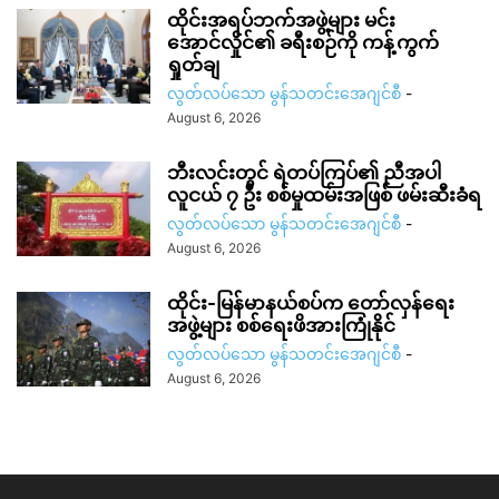
ထိုင်းအရပ်ဘက်အဖွဲ့များ မင်း
အောင်လှိုင်၏ ခရီးစဉ်ကို ကန့်ကွက်
ရှုတ်ချ
လွတ်လပ်သော မွန်သတင်းအေဂျင်စီ
-
August 6, 2026
ဘီးလင်းတွင် ရဲတပ်ကြပ်၏ ညီအပါ
လူငယ် ၇ ဦး စစ်မှုထမ်းအဖြစ် ဖမ်းဆီးခံရ
လွတ်လပ်သော မွန်သတင်းအေဂျင်စီ
-
August 6, 2026
ထိုင်း-မြန်မာနယ်စပ်က တော်လှန်ရေး
အဖွဲ့များ စစ်ရေးဖိအားကြုံနိုင်
လွတ်လပ်သော မွန်သတင်းအေဂျင်စီ
-
August 6, 2026