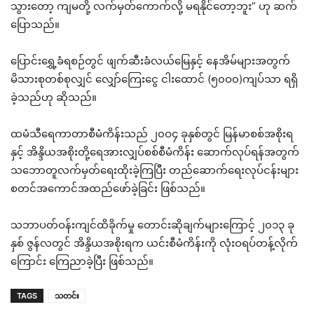
သွားတော့ ကျမတို့ လက်မှတ်ကောက်လို့ မရနိုင်တော့ဘူး” ဟု ဆက်
ပြောသည်။
ပြောင်းရွှေ့ခံရစဉ်တွင် ဖျက်ဆီးခံလယ်မြေနှင့် နေအိမ်များအတွက်
မိသားစုတစ်စုလျှင် လျှော်ကြေးငွေ ငါးထောင် (၅၀ဝ၀)ကျပ်သာ ရရှိ
ခဲ့သည်ဟု ဆိုသည်။
ထမံသီရေကာတာစီမံကိန်းသည် ၂၀ဝ၄ ခုနှစ်တွင် မြန်မာစစ်အစိုးရ
နှင့် အိန္ဒိယအစိုးတို့ရေအားလျှပ်စစ်စီမံကိန်း ဆောက်လုပ်ရန်အတွက်
သဘောတူလက်မှတ်ရေးထိုးခဲ့ကြပြီး တည်ဆောက်ရေးလုပ်ငန်းများ
စတင်အကောင်အထည်ဖော်ခဲ့ခြင်း ဖြစ်သည်။
သဘာပတ်ဝန်းကျင်ထိခိုက်မှု တောင်းဆိုချက်များကြောင့် ၂၀၁၃ ခု
နှစ် ဇွန်လတွင် အိန္ဒိယအစိုးရက ယင်းစီမံကိန်းကို လုံးဝရပ်တန့်လိုက်
ကြောင်း ကြေညာခဲ့ပြီး ဖြစ်သည်။
TAGS
သတင်း