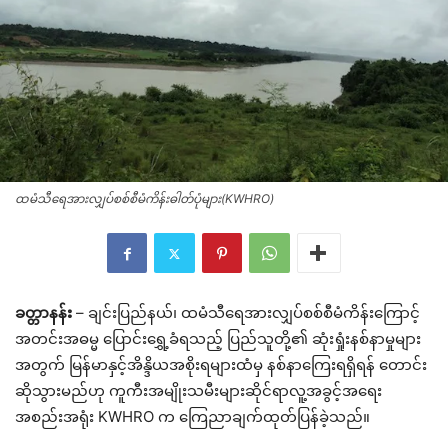
ထမံသီရေအားလျှပ်စစ်စီမံကိန်းဓါတ်ပုံများ(KWHRO)
ခတ္တာနန်း
– ချင်းပြည်နယ်၊ ထမံသီရေအားလျှပ်စစ်စီမံကိန်းကြောင့်
အတင်းအဓမ္မ ပြောင်းရွှေ့ခံရသည့် ပြည်သူတို့၏ ဆုံးရှုံးနစ်နာမှုများ
အတွက် မြန်မာနှင့်အိန္ဒိယအစိုးရများထံမှ နစ်နာကြေးရရှိရန် တောင်း
ဆိုသွားမည်ဟု ကူကီးအမျိုးသမီးများဆိုင်ရာလူ့အခွင့်အရေး
အစည်းအရုံး KWHRO က ကြေညာချက်ထုတ်ပြန်ခဲ့သည်။