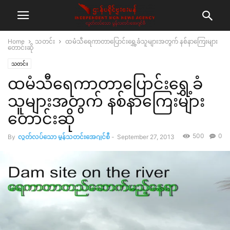
Home
သတင်း
ထမံသီရေကာတာပြောင်းရွှေ့ခံသူများအတွက် နစ်နာကြေးများ
တောင်းဆို
သတင်း
ထမံသီရေကာတာပြောင်းရွှေ့ခံ
သူများအတွက် နစ်နာကြေးများ
တောင်းဆို
500
0
By
လွတ်လပ်သော မွန်သတင်းအေဂျင်စီ
-
September 27, 2013