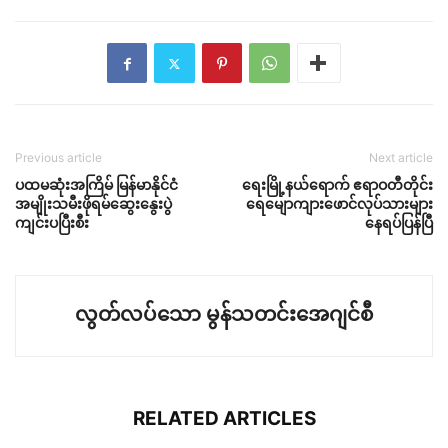
Previous article
Next article
ပထမဆုံးအကြိမ် မြန်မာနိုင်ငံ
ရေးမြို့နယ်ရောက် ဧရာဝတီတိုင်း
အမျိုးသမီးဖိုရမ်ဆွေးနွေးပွဲ
ရေမျောကျားဖောင်လုပ်သားများ
ကျင်းပပြီးစီး
နေရပ်ပြန်ပြီ
လွတ်လပ်သော မွန်သတင်းအေဂျင်စီ
RELATED ARTICLES