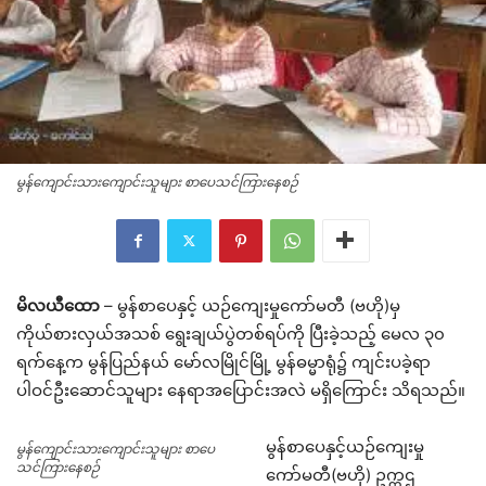
မွန်ကျောင်းသားကျောင်းသူများ စာပေသင်ကြားနေစဉ်
မိလယီထော
– မွန်စာပေနှင့် ယဉ်ကျေးမှုကော်မတီ (ဗဟို)မှ
ကိုယ်စားလှယ်အသစ် ရွေးချယ်ပွဲတစ်ရပ်ကို ပြီးခဲ့သည့် မေလ ၃၀
ရက်နေ့က မွန်ပြည်နယ် မော်လမြိုင်မြို့ မွန်ဓမ္မာရုံ၌ ကျင်းပခဲ့ရာ
ပါဝင်ဦးဆောင်သူများ နေရာအပြောင်းအလဲ မရှိကြောင်း သိရသည်။
မွန်စာပေနှင့်ယဉ်ကျေးမှု
မွန်ကျောင်းသားကျောင်းသူများ စာပေ
သင်ကြားနေစဉ်
ကော်မတီ(ဗဟို) ဥက္ကဌ