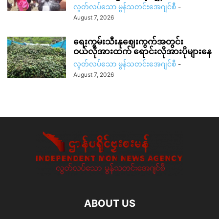
လွတ်လပ်သော မွန်သတင်းအေဂျင်စီ
-
August 7, 2026
ရေးကွမ်းသီးနုဈေးကွက်အတွင်း
ဝယ်လိုအားထက် ရောင်းလိုအားပိုများနေ
လွတ်လပ်သော မွန်သတင်းအေဂျင်စီ
-
August 7, 2026
ABOUT US