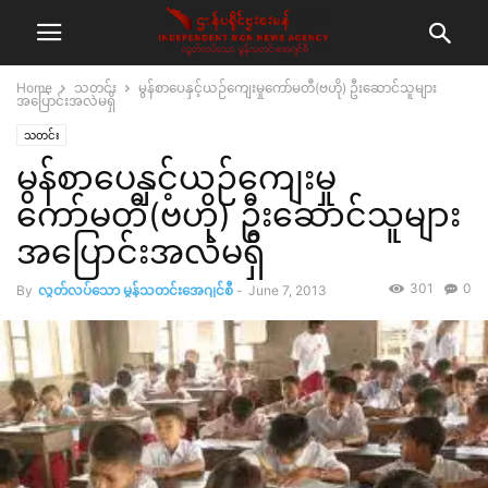
Home
သတင်း
မွန်စာပေနှင့်ယဉ်ကျေးမှုကော်မတီ(ဗဟို) ဦးဆောင်သူများ
အပြောင်းအလဲမရှိ
သတင်း
မွန်စာပေနှင့်ယဉ်ကျေးမှု
ကော်မတီ(ဗဟို) ဦးဆောင်သူများ
အပြောင်းအလဲမရှိ
301
0
By
လွတ်လပ်သော မွန်သတင်းအေဂျင်စီ
-
June 7, 2013