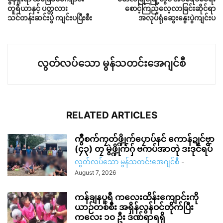
တူရိယာနှင့် ပတ္တလား
စောင့်ကြည့်လေ့လာခြင်းဆိုင်ရာ
သင်တန်းဆင်းပွဲ ကျင်းပပြီးစီး
အလုပ်ရုံဆွေးနွေးပွဲကျင်းပ
လွတ်လပ်သော မွန်သတင်းအေဂျင်စီ
RELATED ARTICLES
ကွဳစက်ကၠတ်ဖ္ဍိုက်ပၠောပ်နင် ကောန်ဍုင်ဗၟာ
(၄၃) တၠ မွဲဖ္ဍိုက်ဂှ် ဗကပ်အာတုဲ ဒးဒုင်ရပ်
လွတ်လပ်သော မွန်သတင်းအေဂျင်စီ
-
August 7, 2026
ကန်ချနပူရီ ကလေးထိန်းကျောင်းကို
ယာဉ်တစ်စီး အရှိန်လွန်ဝင်တိုက်ပြီး
ကလေး ၁၀ ဦး ဒဏ်ရာရရှိ