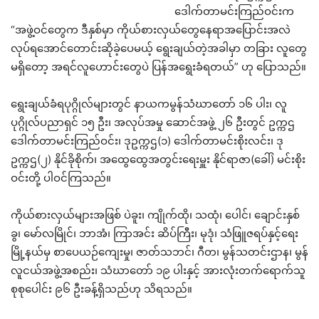
ဒေါက်တာမင်းကြည်ဝင်းက
“အဖွဲ့ဝင်တွေက ဒီနှစ်မှာ ကိုယ်စားလှယ်တွေနေရာအပြောင်းအလဲ
လုပ်ရအောင်တောင်းဆိုခဲ့ပေမယ့် ရွေးချယ်တဲ့အခါမှာ တခြား လူတွေ
မရှိတော့ အရင်လူဟောင်းတွေပဲ ပြန်အရွေးခံရတယ်” ဟု ပြောသည်။
ရွေးချယ်ခံရပုဂ္ဂိုလ်များတွင် နာယကမွန်သံဃာတော် ၁၆ ပါး၊ လူ
ပုဂ္ဂိုလ်ပညာရှင် ၁၅ ဦး၊ အလုပ်အမှု ဆောင်အဖွဲ့ ၂၆ ဦးတွင် ဥက္ကဌ
ဒေါက်တာမင်းကြည်ဝင်း၊ ဒုဥက္ကဌ(၁) ဒေါက်တာမင်းစိုးလင်း၊ ဒု
ဥက္ကဌ(၂) နိုင်ခိုစိုက်၊ အထွေထွေအတွင်းရေးမှူး နိုင်ရာဇာ(ခေါ်) မင်းစိုး
ဝင်းတို့ ပါဝင်ကြသည်။
ကိုယ်စားလှယ်များအဖြစ် ပဲခူး၊ ကျိုက်ထို၊ သထုံ၊ ပေါင်၊ ချောင်းနှစ်
ခွ၊ မော်လမြိုင်၊ ဘာအံ၊ ကြာအင်း ဆိပ်ကြီး၊ မုဒုံ၊ သံဖြူဇရပ်နှင့်ရေး
မြို့နယ်မှ စာပေယဉ်ကျေးမှု၊ ဇာတ်သဘင်၊ ဂီတ၊ မွန်သတင်းဌာန၊ မွန်
လူငယ်အဖွဲ့အစည်း၊ သံဃာတော် ၁၉ ပါးနှင့် အားလုံးတက်ရောက်သူ
စုစုပေါင်း ၉၆ ဦးခန့်ရှိသည်ဟု သိရသည်။