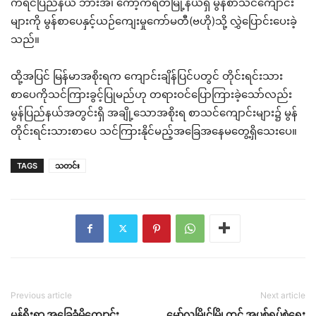
ကရင်ပြည်နယ် ဘားအံ၊ ကော့ကရိတ်မြို့နယ်ရှိ မွန်စာသင်ကျောင်း
များကို မွန်စာပေနှင့်ယဉ်ကျေးမှုကော်မတီ(ဗဟို)သို့ လွှဲပြောင်းပေးခဲ့
သည်။
ထို့အပြင် မြန်မာအစိုးရက ကျောင်းချိန်ပြင်ပတွင် တိုင်းရင်းသား
စာပေကိုသင်ကြားခွင့်ပြုမည်ဟု တရားဝင်ပြောကြားခဲ့သော်လည်း
မွန်ပြည်နယ်အတွင်းရှိ အချို့သောအစိုးရ စာသင်ကျောင်းများ၌ မွန်
တိုင်းရင်းသားစာပေ သင်ကြားနိုင်မည့်အခြေအနေမတွေ့ရှိသေးပေ။
TAGS
သတင်း
Previous article
Next article
မွန်ရိုးရာ အခြေခံမိကျောင်း
မော်လမြိုင်မြို့တွင် အပစ်ရပ်စဲရေး