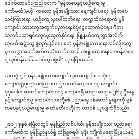
ဒေါက်တာမင်းကြည်ဝင်းက “မွန်စာပေနှင့်ယဉ်ကျေးမှု
ကော်မတီ(ဗဟို) ကတော့ မွန်အမျိုးသား နေ့ကျင်းပရေး၊ မွန်စာပေ
သင်ကြားရေး၊ ယဉ်ကျေးမှုဖေါ်ထုတ်ရေး၊ တက္ကသိုလ်ရောက် မွန်
ကျောင်း သားတွေအတွက်ပညာရေးရံပုံငွေထောက်ပံ့ရေး၊ ဂီတ၊
သဘင်ပညာရှင်တွေမွေးထုတ်နိုင်ရေး၊ မြို့နယ်ကျေးရွာအလိုက်
လူငယ်အဖွဲ့တွေ ဖွဲ့စည်းနိုင်ရေး စတဲ့ မွန်အမျိုးသားရေးလုပ်ငန်းတွေ
မှာ ကဏ္ဍအဖက်ဖက်ကတိုးတက်အောင် အမျိုးသားရေးတာဝန်အနေ
နဲ့ လုပ်ငန်းဖေါ်ဆောင်သွားဖို့ပါ” ဟု ပြောသည်။
လက်ရှိတွင် မွန်အမျိုးသားကျောင်း ၃၁ ကျောင်း၊ အစိုးရ
ကျောင်း၌ပူးတွဲသင်ကြားသည့်စာသင်ကျောင်း ၈၃ ကျောင်း
စုစုပေါင်း စာသင်ကျောင်း ၁၁၄ ကျောင်းရှိ ဆရာ၊ ဆရာမ ၂၆၃ ဦးခန့်
နှင့် ကျောင်းသူ ကျောင်းသားတို့၏ ပညာရေးဝန်ဆောင်မှုများကို မွန်
စာပေနှင့်ယဉ်ကျေးမှု ကော်မတီ(ဗဟို)က တာဝန် ယူလျှက်ရှိသည်။
၂၀၁၂ ခုနှစ် ဧပြီလတွင် မွန်ပြည်သစ်ပါတီ၊ မွန်အမျိုးသား ပညာရေး
ကော်မတီက မွန်ပြည်နယ်ရှိ သံဖြူဇရပ်၊ မုဒုံ၊ ကျိုက်မရောမြို့နယ်နှင့်