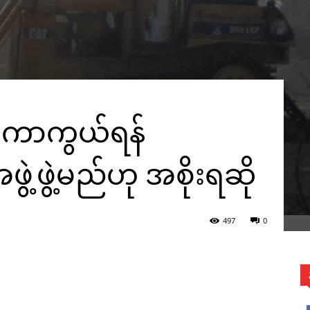
း ကာကွယ်ရန်
ဖွဲ့ဖွဲ့မည်ဟု အစိုးရဆို
497
0
ရာ
WhatsApp