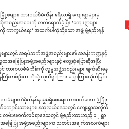
မိမြို့ဖများ၊ ထားဝယ်စီမံကိန်း ဧရိယာရှိ ကျေးရွာများမှ
ုအစည်းအဝေးကို တက်ရောက်ခဲ့ပြီး ‘ကျေးရွာများ
ျားကို ကာကွယ်ရေး’ အထက်ပါကဲ့သို့သော အဖွဲ့ ဖွဲ့စည်းရန်
်းမှုများတွင် အရပ်ဘက်အဖွဲ့အစည်းများ၏ အခန်းကဏ္ဍနှင့်
ုအခြေပြုအဖွဲ့အစည်းများနှင့် တွေ့ဆုံပြောဆိုအပြီး
င် ထားဝယ်စီမံကိန်းကို လူမှုအဖွဲ့အစည်းများ ဖျက်ဆီးနေ
်ကြီးတစ်ဦးက ထိုသို့ လူသိရှင်ကြား ပြောကြားလိုက်ခြင်း
ခံများထိခိုက်နစ်နာမှုမရှိစေရေး ထားဝယ်ဒေသ ဖွံ့ဖြိုး
းဆက်ကျောင်းသားများ၊ နဘုလယ်ဒေသတွင် ကျေးရွာအလိုက်
်း လမ်းဖောက်လုပ်ရာဒေသတွင် ဖွဲ့စည်းထားသည့် ၁၂ ရွာ
ူထုအခြေပြု အဖွဲ့အစည်းများက သတင်းအချက်အလက်များ