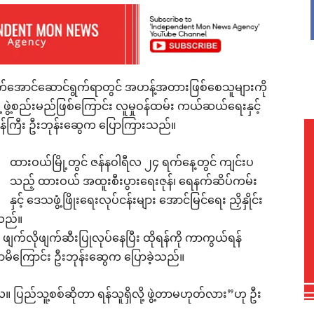
ောက်အောင်ဆောင်ရွက်ရာတွင် အဟန့်အတားဖြစ်စေသူများကို
့ ဖွဲ့စည်းမည်ဖြစ်ကြောင်း လူမှုဝန်ထမ်း ကယ်ဆယ်ရေးနှင့်
န်ကြီး ဦးဘုန်းဆွေက ပြောကြားသည်။
ထားဝယ်မြို့တွင် ဇန်နဝါရီလ ၂၄ ရက်နေ့တွင် ကျင်းပ
သည့် ထားဝယ် အထူးစီးပွားရေးဇုန်၊ ရေနက်ဆိပ်ကမ်း
နှင့် ဒေသဖွံ့ဖြိုးရေးလုပ်ငန်းများ အောင်မြင်ရေး ညှိနှိုင်း
်သည်။
ဖျက်လိုဖျက်ဆီးပြုလုပ်နေပြီး ထိုရန်ကို ကာကွယ်ရန်
တောမိကြောင်း ဦးဘုန်းဆွေက ပြောခဲ့သည်။
ေ။ ပြည်သူ့စစ်ဆိုတာ ရန်သူရှိလို့ ဖွဲ့တာမဟုတ်လား”ဟု ဦး