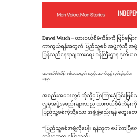
Dawei Watch
– ထားဝယ်စီမံကိန်းကို ဖြစ်မြ
ကာကွယ်ရန်အတွက် ပြည်သူ့စစ် အဖွဲ့ကဲ့သို့ အဖွဲ
ပြန်လည်နေရာချထားရေး ဝန်ကြီးဌာန ဒုတိယဝ
ထားဝယ်စီမံကိန်း ဧရိယာအတွင်း တည်ဆောက်မည့် လုပ်ငန်းခွင်တ
နေရာ
အစည်းအဝေးတွင် ထိုသို့ပြောကြားခဲ့ခြင်းဖြစ
လူမှုအဖွဲ့အစည်းများသည် ထားဝယ်စီမံကိန်းကို 
ပြည်သူ့စစ်ကဲ့သို့သော အဖွဲ့ဖွဲ့စည်းရန် တွေး
“ပြည်သူ့စစ်အဖွဲ့လိုပေါ့။ ရန်သူက ပေါ်လာပြီလ