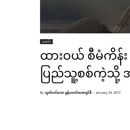
သတင်း
ထားဝယ် စီမံကိန်
ပြည်သူ့စစ်ကဲ့သို့ အ
-
လွတ်လပ်သော မွန်သတင်းအေဂျင်စီ
January 29, 2013
By
ထားဝယ်စီမံကိန်း ဧရိယာအတွင်း တည်ဆောက်မည့် လုပ်ငန်းခွင်တနေ
Facebook
X
Pinterest