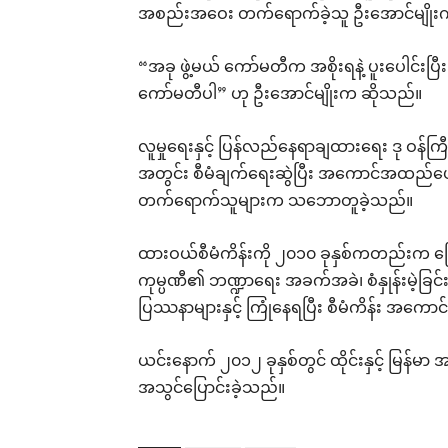
အစည်းအဝေး တက်ရောက်ခဲ့သူ ဦးအောင်မျိုး
“အခု ဖွဲ့မယ် ကော်မတီက အစိုးရနဲ့ ပူးပေါင်းပြ
ကော်မတီပါ” ဟု ဦးအောင်မျိုးက ဆိုသည်။
လူမှုရေးနှင့် ပြန်လည်နေရာချထားရေး ဒု ဝန်
အတွင်း စီမံချက်ရေးဆွဲပြီး အကောင်အထည်ဖ
တက်ရောက်သူများက သဘောတူခဲ့သည်။
ထားဝယ်စီမံကိန်းကို ၂၀၁၀ ခုနှစ်ကတည်းက မြေပ
ကုမ္ပဏီ၏ ဘဏ္ဍာရေး အခက်အခဲ၊ စံနှုန်းမဲ့ခြ
ပြဿနာများနှင့် ကြုံနေရပြီး စီမံကိန်း အကောင
ယင်းနောက် ၂၀၁၂ ခုနှစ်တွင် ထိုင်းနှင့် မြန်
အသွင်ပြောင်းခဲ့သည်။