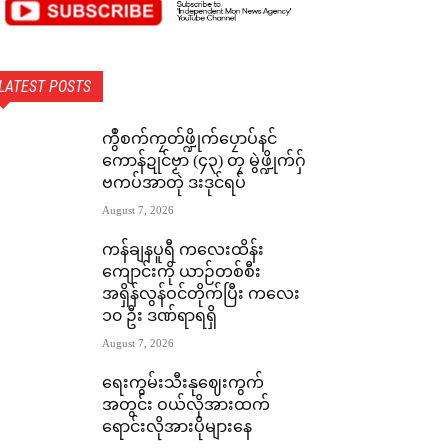
LATEST POSTS
ကွဳစက်ကၠတ်ဖ္ဍိုက်ပၠောပ်နင်
ကောန်ဍုင်ဗၟာ (၄၃) တၠ မွဲဖ္ဍိုက်ဂှ်
ဗကပ်အာတုဲ ဒးဒုင်ရပ်
August 7, 2026
ကန်ချနပူရီ ကလေးထိန်း
ကျောင်းကို ယာဉ်တစ်စီး
အရှိန်လွန်ဝင်တိုက်ပြီး ကလေး
၁၀ ဦး ဒဏ်ရာရရှိ
August 7, 2026
ရေးကွမ်းသီးနုဈေးကွက်
အတွင်း ဝယ်လိုအားထက်
ရောင်းလိုအားပိုများနေ