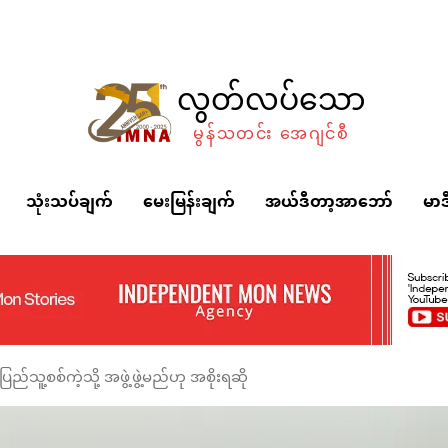
လွတ်လပ်သော
မွန်သတင်း အေဂျင်စီ
သုံးသပ်ချက်
မေးမြန်းချက်
အယ်ဒီတာ့အာဘော်
မာဒ
်သူ့စစ်ကဲ့သို့ အဖွဲ့ဖွဲ့မည်ဟု အစိုးရဆို