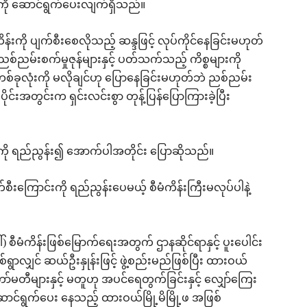
ကို ဆောင်ရွက်ပေးလျက်ရှိသည်။
းကို ပျက်စီးစေလိုသည့် ဆန္ဒဖြင့် လုပ်ကိုင်နေခြင်းမဟုတ်
စ်ညမ်းစက်မှုဇုန်များနှင့် ပတ်သက်သည့် ကိစ္စများကို
ခုလုံးကို မလိုချင်ဟု ပြောနေခြင်းမဟုတ်ဘဲ ညစ်ညမ်း
ပိုင်းအတွင်းက ရှင်းလင်းစွာ တုန့်ပြန်ပြောကြားခဲ့ပြီး
ားကို ရည်ညွန်း၍ အောက်ပါအတိုင်း ပြောဆိုသည်။
စီးကြောင်းကို ရည်ညွန်းပေမယ့် စီမံကိန်းကြီးမလုပ်ပါနဲ့
ါ်) စီမံကိန်းဖြစ်မြောက်ရေးအတွက် ဌာနဆိုင်ရာနှင့် ပူးပေါင်း
ာလျှင် ဆယ်ဦးနှုန်းဖြင့် ဖွဲ့စည်းမည်ဖြစ်ပြီး ထားဝယ်
ော်မတီများနှင့် မတူဟု အပင်ရေတွက်ခြင်းနှင့် လျှော်ကြေး
 ဆောင်ရွက်ပေး နေသည့် ထားဝယ်မြို့မိမြို့ဖ အဖြစ်