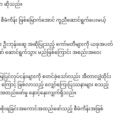
က ဆိုသည်။
ီး စီမံကိန်း ဖြစ်မြောက်အောင် ကူညီဆောင်ရွက်ပေးမယ့်
ကြီး ဦးဘုန်းဆွေ အဆိုပြုသည့် ကော်မတီများကို ယခုအပတ်
ော် ဆောင်ရွက်သွား မည်ဖြစ်ကြောင်း အစည်းအဝေး
ြင်လုပ်ငန်းများကို စတင်ခဲ့သော်လည်း အီတာလျှံထိုင်း
င်း ကြောင့် ဖြစ်လာသည့် လျှော်ကြေးပြဿနာများ စသည့်
်အထည်ဖော်မှု နှောင့်နှေးလျှက်ရှိသည်။
မာ အစိုးရခြင်းအကောင်အထည်ဖော်သည့် စီမံကိန်းအဖြစ်