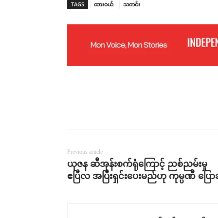
TAGS
ထားဝယ်
သတင်း
Previous article
ယုဇန ဆီအုန်းစက်ရုံကြောင့် ညစ်ညမ်းမှု
ဧပြီလ အပြီးရှင်းပေးမည်ဟု ကုမ္ပဏီ ပြောဆ