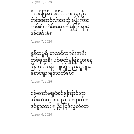
August 7, 2026
ခိုးဝင်မြန်မာနိုင်ငံသား ၄၃ ဦး
တင်ဆောင်လာသည့် ဗန်းကား
တစ်စီး တိမ်းမှောက်မှုဖြစ်ရာမှ
ဖမ်းဆီးခံရ
August 7, 2026
နွန်ထပူရီ စာသင်ကျာင်းအနီး
တစ်ခုအနီး ပစ်ခတ်မှုဖြစ်ပွားနေ
ပြီး ပတ်ဝန်းကျင်ရှိပြည်သူများ
ရှောင်ရှားရန်သတိပေး
August 7, 2026
စစ်ကော်မရှင်စစ်ကြောင်းက
ဖမ်းဆီးသွားသည့် ကျောက်က
ဒင်ရွာသား ၅ ဦး ပြန်လွတ်လာ
August 6, 2026