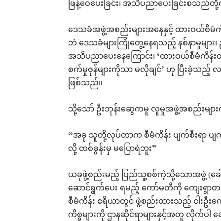
ဖြန့်ဝေပေးခြင်း၊ အသိပညာပေးခြင်းစသည်တို့
ဒေသခံအဖွဲ့အစည်းများအနေနှင့် ထားဝယ်စီမံကိန်
ဘဲ ဒေသခံများကြုံတွေ့နေရသည့် နစ်နာမှုများ၊ ည
အသိပညာပေးနေကြောင်း၊ ‘ထားဝယ်စီမံကိန်းတစ်
စက်မှုဇုန်များကိုသာ မလိုချင်’ ဟု ပြီးခဲ့သည့် လ
ဖြစ်သည်။
သို့သော် ဦးဘုန်းဆွေကမူ လူမှုအဖွဲ့အစည်းမျ
“အခု သူတို့လုပ်တာက စီမံကိန်း ပျက်စီးရာ ပျက်
လို့ တစ်ခွန်းမှ မပြောရဲဘူး”
ယခုဖွဲ့စည်းမည့် ပြည်သူ့စစ်ကဲ့သို့သောအဖွဲ့ (ခေ
ဆောင်ရွက်ပေး ရမည့် ကော်မတီကို ကျေးရွာတစ်ရွ
စီမံကိန်း ဧရိယာတွင် ဖွဲ့စည်းထားသည့် ငါးဦးက
ကိစ္စများကို ဌာနဆိုင်ရာများနှင့်အတူ လိုက်ပါ