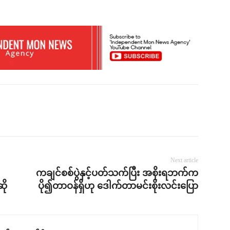
Next article
ကချင်စစ်ပွဲနှင့်ပတ်သက်ပြီး အစိုးရဘက်က
ို
ပို၍တာဝန်ရှိဟု ဒေါက်တာမင်းစိုးလင်းပြော