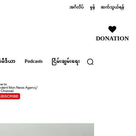
အင်္ဂလိပ်
မွန်
ဆက်သွယ်ရန်
DONATION
ီမီဒီယာ
Podcasts
ငြိမ်းချမ်းရေး