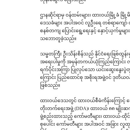
ဘုန်းဆွေက ပြောသည်။
ဌာနဆိုင်ရာမှ ဝန်ထမ်းများ၊ ထားဝယ်မြို့ခံ မြို့
ဒေသခံများ အပါအဝင် လူဦးရေ တစ်ရာကျော် ထိ
စနစ်တကျ ပြောင်းရွေ့ရေးနှင့် နှောင့်ယှက်မှုမ
သဘောတူခဲ့သည်။
သမ္မတကြီး ဦးသိန်းစိန်သည် နိုင်ငံရေးဖြစ်ထွန
အရေးပါမှုကို အမှန်တကယ်ယုံကြည်ကြောင်း လူထ
ရက်ပိုင်းအကြာ ပြုလုပ်သော ယင်းဆွေးနွေးပွဲတွ
ကြောင်း ပြည်ထောင်စု အစိုးရအဖွဲ့ဝင် ဒုတိယဝန
ဖြစ်သည်။
ထားဝယ်ဒေသတွင် ထားဝယ်စီမံကိန်းကြောင့် ဒေသ
တိုးတက်ရေးအဖွဲ့ (DDA)၊ ထားဝယ် ၈၈ မျို
ဖွဲ့စည်းထားသည့် ကော်မတီများ၊ ထားဝယ်-ထိုင
စုပေါင်း ကော်မတီများ အပါအဝင် အခြား လ