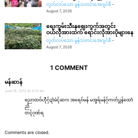
လွတ်လပ်သော မွန်သတင်းအေဂျင်စီ
-
August 7, 2026
ရေးကွမ်းသီးနုဈေးကွက်အတွင်း
ဝယ်လိုအားထက် ရောင်းလိုအားပိုများနေ
လွတ်လပ်သော မွန်သတင်းအေဂျင်စီ
-
August 7, 2026
1 COMMENT
မန်ဆာန်
June 18, 2012 At 9:15 am
ဗညာထဝ်ဟီုဂှ်ဍာံမံၚ်ဆဂး အရေဝ်မန် မအ္ခရ်မန်ဂှ်ကတ်ပ္တန်ထောံ
ညိ
တၚ်ဂုဏ်ရ
Comments are closed.