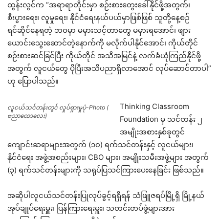
ထွန်းလွင်က “အရာရာတိုင်းမှာ စဉ်းစားတွေးခေါ်နိုင်ဖို့အတွက်၊
စီးပွားရေး၊ လူမှုရေး၊ နိုင်ငံရေးနယ်ပယ်မှာဖြစ်ဖြစ် သူတို့နေ့စဉ်
ရင်ဆိုင်နေရတဲ့ ဘဝမှာ မမှားသင့်တာတွေ မမှားရအောင်၊ ဖျား
ယောင်းသွေးဆောင်တဲ့နောက်ကို မလိုက်ပါနိုင်အောင်၊ ကိုယ်တိုင်
စဉ်းစားဆင်ခြင်ပြီး ကိုယ်တိုင် အသိအမြင်နဲ့ လက်ခံယုံကြည်နိုင်ဖို့
အတွက် လူငယ်တွေ ပိုပြီးအသိပညာရှိလာအောင် လုပ်ဆောင်တာပါ”
ဟု ပြောပါသည်။
Thinking Classroom
လူငယ်သင်တန်းတွင် လှုပ်ရှားမှုပုံ-Photo (
ဗညာထောလေး)
Foundation မှ သင်တန်း ၂
အမျိုးအစားနှစ်ခုတွင်
ကျောင်းဆရာများအတွက် (၁၀) ရက်သင်တန်းနှင့် လူငယ်များ၊
နိုင်ငံရေး အဖွဲ့အစည်းများ၊ CBO များ၊ အမျိုးသမီးအဖွဲ့များ အတွက်
(၃) ရက်သင်တန်းများကို သရုပ်ပြသင်ကြားပေးနေခြင်း ဖြစ်သည်။
အဆိုပါလူငယ်သင်တန်းပြုလုပ်ခွင့်ရရှိရန် သံဖြူဇရပ်မြို့ရှိ မြို့နယ်
အုပ်ချုပ်ရေးမှူး၊ ပြန်ကြားရေးမှူး၊ သတင်းတပ်ဖွဲ့များအား