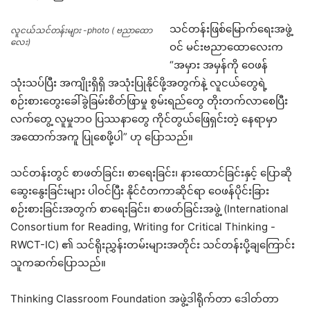
သင်တန်းဖြစ်မြောက်ရေးအဖွဲ့
လူငယ်သင်တန်းများ -photo ( ဗညာထော
လေး)
ဝင် မင်းဗညာထောလေးက
“အမှား အမှန်ကို ဝေဖန်
သုံးသပ်ပြီး အကျိုးရှိရှိ အသုံးပြုနိုင်ဖို့အတွက်နဲ့ လူငယ်တွေရဲ့
စဉ်းစားတွေးခေါ်ခွဲခြမ်းစိတ်ဖြာမှု စွမ်းရည်တွေ တိုးတက်လာစေပြီး
လက်တွေ့ လူမှုဘဝ ပြဿနာတွေ ကိုင်တွယ်ဖြေရှင်းတဲ့ နေရာမှာ
အထောက်အကူ ပြုစေဖို့ပါ” ဟု ပြောသည်။
သင်တန်းတွင် စာဖတ်ခြင်း၊ စာရေးခြင်း၊ နားထောင်ခြင်းနှင့် ပြောဆို
ဆွေးနွေးခြင်းများ ပါဝင်ပြီး နိုင်ငံတကာဆိုင်ရာ ဝေဖန်ပိုင်းခြား
စဉ်းစားခြင်းအတွက် စာရေးခြင်း၊ စာဖတ်ခြင်းအဖွဲ့ (International
Consortium for Reading, Writing for Critical Thinking -
RWCT-IC) ၏ သင်ရိုးညွှန်းတမ်းများအတိုင်း သင်တန်းပို့ချကြောင်း
သူကဆက်ပြောသည်။
Thinking Classroom Foundation အဖွဲ့ဒါရိုက်တာ ဒေါတ်တာ