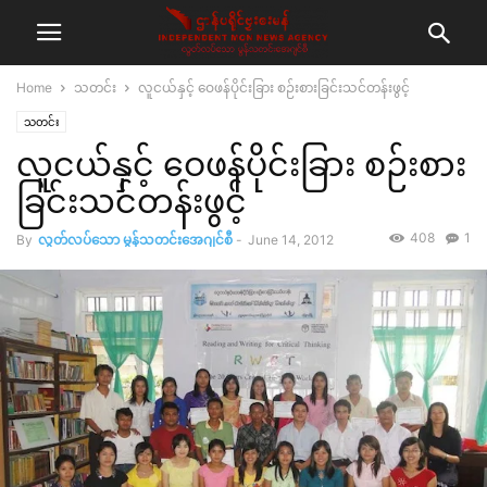
Home
သတင်း
လူငယ်နှင့် ဝေဖန်ပိုင်းခြား စဉ်းစားခြင်းသင်တန်းဖွင့်
သတင်း
လူငယ်နှင့် ဝေဖန်ပိုင်းခြား စဉ်းစား
ခြင်းသင်တန်းဖွင့်
408
1
By
လွတ်လပ်သော မွန်သတင်းအေဂျင်စီ
-
June 14, 2012