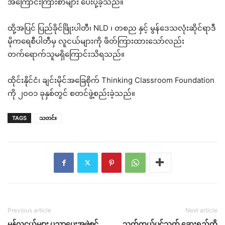
အကြောင်းကြားစာများ ပေးပို့ခဲ့သည်။
ထို့အပြင် ပြည်ခိုင်ဖြိုးပါတီ၊ NLD ၊ တစည နှင့် မွန်ဒေသလုံးဆိုင်ရာဒီ
မိုကရေစီပါတီမှ လူငယ်များကို ဖိတ်ကြားထားသော်လည်း
တက်ရောက်သူမရှိကြောင်းသိရသည်။
ထိုင်းနိုင်ငံ၊ ချင်းမိုင်အခြေစိုက် Thinking Classroom Foundation
ကို ၂၀ဝ၁ ခုနှစ်တွင် စတင်ဖွဲ့စည်းခဲ့သည်။
TAGS
သတင်း
Previous article
Next article
မွန်လူငယ်များ ပညာပေးအဖွဲ့စင်
သက်ကယ်ပင်သတ် ဆေးရည်ကို