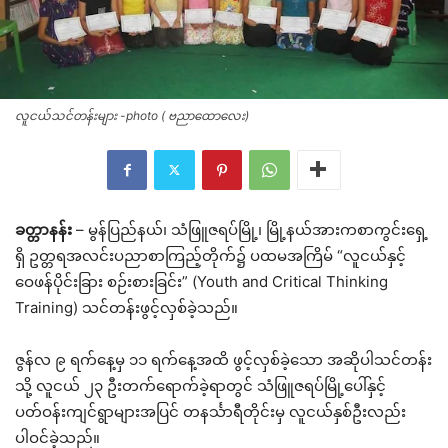
လူငယ်သင်တန်းများ -photo ( ဗညာထောလေး)
ခတ္တာနန်း
– မွန်ပြည်နယ်၊ သံဖြူဇရပ်မြို့၊ မြို့နယ်အားကစာကွင်းရှေ့
ရှိ ဥတ္တရအလင်းပညာစာကြည့်တိုက်၌ ပထမအကြိမ် “လူငယ်နှင့်
ဝေဖန်ပိုင်းခြား စဉ်းစားခြင်း” (Youth and Critical Thinking
Training) သင်တန်းဖွင့်လှစ်ခဲ့သည်။
ဇွန်လ ၉ ရက်နေ့မှ ၁၁ ရက်နေ့အထိ ဖွင့်လှစ်ခဲ့သော အဆိုပါသင်တန်း
သို့ လူငယ် ၂၃ ဦးတက်ရောက်ခဲ့ရာတွင် သံဖြူဇရပ်မြို့ပေါ်နှင့်
ပတ်ဝန်းကျင်ရွာများအပြင် တနင်္သာရီတိုင်းမှ လူငယ်နှစ်ဦးလည်း
ပါဝင်ခဲ့သည်။