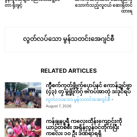
တာ ရုံးဖွင့်
သောက်သည့်လူငယ် ဆေးရုံတင်
ထားရ
လွတ်လပ်သော မွန်သတင်းအေဂျင်စီ
RELATED ARTICLES
ကွဳစက်ကၠတ်ဖ္ဍိုက်ပၠောပ်နင် ကောန်ဍုင်ဗၟာ
(၄၃) တၠ မွဲဖ္ဍိုက်ဂှ် ဗကပ်အာတုဲ ဒးဒုင်ရပ်
လွတ်လပ်သော မွန်သတင်းအေဂျင်စီ
-
August 7, 2026
ကန်ချနပူရီ ကလေးထိန်းကျောင်းကို
ယာဉ်တစ်စီး အရှိန်လွန်ဝင်တိုက်ပြီး
ကလေး ၁၀ ဦး ဒဏ်ရာရရှိ