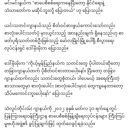
မင်းမင်းနွယ်က “စာပေစိစစ်ရေးကနေပြီးတော့ နိုင်ငံရေးနဲ့
သံဃာတော်က မဆိုင်ဘူးလို့ ပြောတယ်” ဟု ပြောသည်။
ယင်းသတင်းဂျာနယ်သည် စိတ်ဝင်စားဖွယ်ကောင်းသော်လည်း
စာလုံးပေါင်းသတ်ပုံ မှားယွင်းသည့် အားနည်းချက် ရှိနေသည်ဟု စာ
ဖတ်ပုရိဿတ်တစ်ဦးဖြစ်သည့် မော်လမြိုင်မြို့ပေါ်ရှိ စီးပွားရေး
လုပ်ငန်းရှင် ဒေါ်မိုးမိုးက ပြောသည်။
ဒေါ်မိုးမိုးက “ကိုယ့်မွန်ပြည်နယ်က သတင်းတွေ ပိုပါတယ်ဆိုတော့
တခြားဂျာနယ်ထက် ပိုစိတ်ဝင်စားတာပေါ့နော်၊ ပြီးတော့ တခြား
ဂျာနယ်ထက်လည်း သတင်းတွေစုံတယ်၊ ဒါပေမယ့် အရေးကြီးတဲ့
စာသားတွေမှာ စာလုံးပေါင်း (စာလုံးပေါင်းမှား) တွေကျနေတာတော့
သိပ်မကောင်းဘူးပေါ့နော်” ပြောသည်။
သံလွင်တိုင်း(မ်) ဂျာနယ်ကို ၂၀၁၂ ခုနှစ် မတ်လ ၃၁ ရက်နေ့တွင်
ပြန်ကြားရေးဝန်ကြီးဌာန စာပေစိစစ်ဖြန့်ချိရေးလုပ်ငန်းများ ကြီးကြပ်
မှုဗဟိုအဖွဲ့၏ ခွင့်ပြုချက်ဖြင့် ထုတ်ဝေခွင့်ရခဲ့သည်။