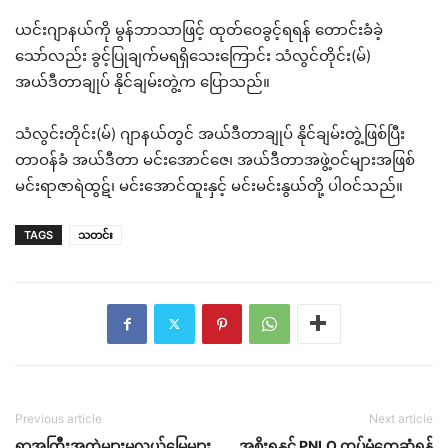
ယင်းဂျာနယ်ကို မွန်ဘာသာဖြင့် ထုတ်ဝေခွင့်ရရန် တောင်းခံခဲ့
သော်လည်း ခွင့်ပြုချက်မရရှိသေးကြောင်း သံလွင်တိုင်း(မ်)
အယ်ဒီတာချုပ် နိုင်ချမ်းတွဲ့က ပြောသည်။
သံလွင်းတိုင်း(မ်) ဂျာနယ်တွင် အယ်ဒီတာချုပ် နိုင်ချမ်းတွဲ့ဖြစ်ပြီး
တာဝန်ခံ အယ်ဒီတာ မင်းအောင်ဇေ၊ အယ်ဒီတာအဖွဲ့ဝင်များအဖြစ်
မင်းရာဇာရဲထွဋ်၊ မင်းအောင်ထူးနှင့် မင်းမင်းနွယ်တို့ ပါဝင်သည်။
TAGS
သတင်း
Previous article
Next article
ရွာအကြီးအကဲများမှလယ်မြေများ
အစိုးရနှင့် PNLO ထပ်မံတွေ့ဆုံရန်