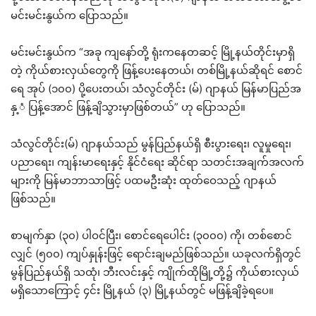
မင်းမင်းနွယ်က ပြောသည်။
မင်းမင်းနွယ်က “အခု ကျနော်တို့ ရုံးကနေတဆင့် မြို့နယ်တိုင်းမှာရှိ
တဲ့ ကိုယ်စားလှယ်တွေကို ဖြန့်ပေးနေတယ်၊ တစ်မြို့နယ်ဆိုရင် စောင်
ရေ အုပ် (၁၀၀) ပို့ပေးတယ်၊ သံလွင်တိုင်း (မ်) ဂျာနယ် မြန်မာပြည်အ
နှ့ံ ပြန့်အောင် ဖြန့်ချိသွားမှာဖြစ်တယ်” ဟု ပြောသည်။
သံလွင်တိုင်း(မ်) ဂျာနယ်သည် မွန်ပြည်နယ်ရှိ စီးပွားရေး၊ လူမှုရေး၊
ပညာရေး၊ ကျန်းမာရေးနှင့် နိုင်ငံရေး ဆိုင်ရာ သတင်းအချက်အလက်
များကို မြန်မာဘာသာဖြင့် ပထမဦးဆုံး ထုတ်ဝေသည့် ဂျာနယ်
ဖြစ်သည်။
စာမျက်နှာ (၃၀) ပါဝင်ပြီး၊ စောင်ရေပေါင်း (၃၀၀၀) ကို၊ တစ်စောင်
လျှင် (၅၀၀) ကျပ်နှုန်းဖြင့် ရောင်းချမည်ဖြစ်သည်။ ယခုလက်ရှိတွင်
မွန်ပြည်နယ်ရှိ သထုံ၊ ဘီးလင်းနှင့် ကျိုက်ထိုမြို့တို့၌ ကိုယ်စားလှယ်
မရှိသောကြောင့် ၄င်း မြို့နယ် (၃) မြို့နယ်တွင် မဖြန့်ချိခဲ့ရပေ။