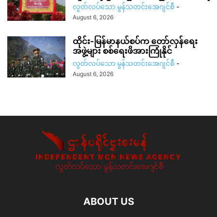
လွတ်လပ်သော မွန်သတင်းအေဂျင်စီ
-
August 6, 2026
ထိုင်း-မြန်မာနယ်စပ်က တော်လှန်ရေး
အဖွဲ့များ စစ်ရေးဖိအားကြုံနိုင်
လွတ်လပ်သော မွန်သတင်းအေဂျင်စီ
-
August 6, 2026
ABOUT US