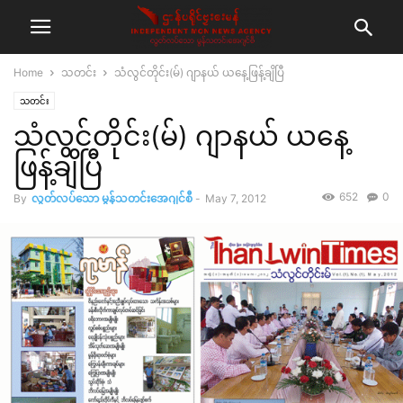
Home
သတင်း
သံလွင်တိုင်း(မ်) ဂျာနယ် ယနေ့ဖြန့်ချိပြီ
သတင်း
သံလွင်တိုင်း(မ်) ဂျာနယ် ယနေ့
ဖြန့်ချိပြီ
652
0
By
လွတ်လပ်သော မွန်သတင်းအေဂျင်စီ
-
May 7, 2012