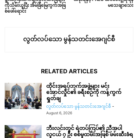
ကိုသိမ်းယူပြီး အိမ်ခြံမြေကွက်အဖြ
မသေချာသေး
စ်ဖေါ်ရောင်း
လွတ်လပ်သော မွန်သတင်းအေဂျင်စီ
RELATED ARTICLES
ထိုင်းအရပ်ဘက်အဖွဲ့များ မင်း
အောင်လှိုင်၏ ခရီးစဉ်ကို ကန့်ကွက်
ရှုတ်ချ
လွတ်လပ်သော မွန်သတင်းအေဂျင်စီ
-
August 6, 2026
ဘီးလင်းတွင် ရဲတပ်ကြပ်၏ ညီအပါ
လူငယ် ၇ ဦး စစ်မှုထမ်းအဖြစ် ဖမ်းဆီးခံရ