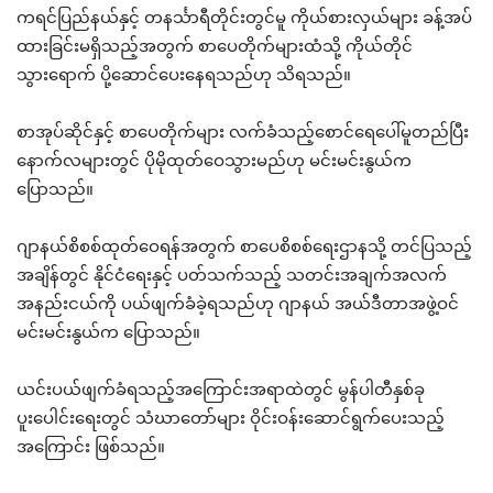
ကရင်ပြည်နယ်နှင့် တနင်္သာရီတိုင်းတွင်မူ ကိုယ်စားလှယ်များ ခန့်အပ်
ထားခြင်းမရှိသည့်အတွက် စာပေတိုက်များထံသို့ ကိုယ်တိုင်
သွားရောက် ပို့ဆောင်ပေးနေရသည်ဟု သိရသည်။
စာအုပ်ဆိုင်နှင့် စာပေတိုက်များ လက်ခံသည့်စောင်ရေပေါ်မူတည်ပြီး
နောက်လများတွင် ပိုမိုထုတ်ဝေသွားမည်ဟု မင်းမင်းနွယ်က
ပြောသည်။
ဂျာနယ်စိစစ်ထုတ်ဝေရန်အတွက် စာပေစိစစ်ရေးဌာနသို့ တင်ပြသည့်
အချိန်တွင် နိုင်ငံရေးနှင့် ပတ်သက်သည့် သတင်းအချက်အလက်
အနည်းငယ်ကို ပယ်ဖျက်ခံခဲ့ရသည်ဟု ဂျာနယ် အယ်ဒီတာအဖွဲ့ဝင်
မင်းမင်းနွယ်က ပြောသည်။
ယင်းပယ်ဖျက်ခံရသည့်အကြောင်းအရာထဲတွင် မွန်ပါတီနှစ်ခု
ပူးပေါင်းရေးတွင် သံဃာတော်များ ဝိုင်းဝန်းဆောင်ရွက်ပေးသည့်
အကြောင်း ဖြစ်သည်။