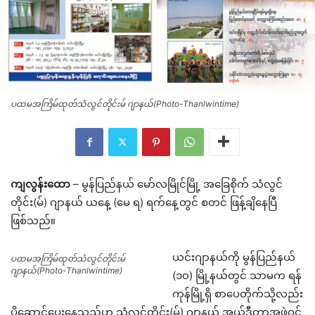
ပထမအကြိမ်ထုတ်သံလွင်တိုင်းမ် ဂျာနယ်(Photo-Thanlwintime)
ကျလွန်းထော
– မွန်ပြည်နယ် မော်လမြိုင်မြို့ အခြေစိုက် သံလွင်
တိုင်း(မ်) ဂျာနယ် ယနေ့ (မေ ရ) ရက်နေ့တွင် စတင် ဖြန့်ချိနေပြီ
ဖြစ်သည်။
ယင်းဂျာနယ်ကို မွန်ပြည်နယ်
ပထမအကြိမ်ထုတ်သံလွင်တိုင်းမ်
ဂျာနယ်(Photo-Thanlwintime)
(၁၀) မြို့နယ်တွင် သာမက ရန်
ကုန်မြို့ရှိ စာပေတိုက်သို့လည်း
ပို့ဆောင်ပေးနေသည်ဟု သံလွင်တိုင်း(မ်) ဂျာနယ် အယ်ဒီတာအဖွဲ့ဝင်