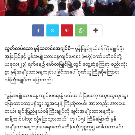
လွတ်လပ်သော မွန်သတင်အေဂျင်စီ –
မွန်ပြည်နယ်ဝန်ကြီးချုပ်ဦး
အုန်းမြင့်နှင့် မွန်အမျိုးသားနေ့ကျင်းပရေး (ဗဟို)ကော်မတီဝင်တို့
ယခုလ(၂၃) ရက်နေ့၌ မော်လမြိုင်မြို့တွင် တွေ့ဆုံခဲ့ကြရာ စည်းလုံး
စွာ မွန်အမျိုးသားနေ့ကျင်းပခြင်းအပေါ် ဂုဏ်ယူကြိုဆိုကြောင်း
ဝန်ကြီးချုပ်က ပြောသည်။
“မွန်အမျိုးသားနေ့ ကျင်းပရေးနဲ့ ပတ်သက်ပြီးတော့ ထွေထွေထူးထူး
ပြောတာတော့မရှိဘူး သူ့အနေနဲ့ ကြိုဆိုတယ်၊ အားလည်း အားပေး
တယ်၊ ချင်းပြည်နယ်ဝန်ကြီးချုပ်လို ချင်းအမျိုးသားနေ့ကိုမ
ဆန့်ကျင်ပါဘူး လို့ပြောသွားတယ်” ဟု (၆၅) ကြိမ်မြောက် မွန်
အမျိုးသားနေ့ကျင်းပရေးကော်မတီ(ဗဟို)ဒုဥက္ကဌ ဒေါက်တာမင်း
ကြည်ဝင်းက ပြောသည်။