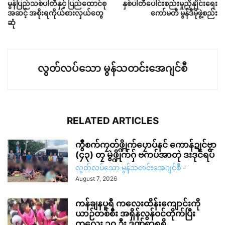
မွန်ပြည်သစ်ပါတီနှင့် ပြည်ထောင်စု
နှစ်ပါတီပေါင်းစည်းမှုညှိနှိုင်းရေး
အဆင့် အစိုးရကိုယ်စားလှယ်တွေ
ကော်မတီ မွန်ဒီမိုဖွဲ့စည်း
ဆုံ
လွတ်လပ်သော မွန်သတင်းအေဂျင်စီ
RELATED ARTICLES
ကွဳစက်ကၠတ်ဖ္ဍိုက်ပၠောပ်နင် ကောန်ဍုင်ဗၟာ
(၄၃) တၠ မွဲဖ္ဍိုက်ဂှ် ဗကပ်အာတုဲ ဒးဒုင်ရပ်
လွတ်လပ်သော မွန်သတင်းအေဂျင်စီ
-
August 7, 2026
ကန်ချနပူရီ ကလေးထိန်းကျောင်းကို
ယာဉ်တစ်စီး အရှိန်လွန်ဝင်တိုက်ပြီး
ကလေး ၁၀ ဦး ဒဏ်ရာရရှိ