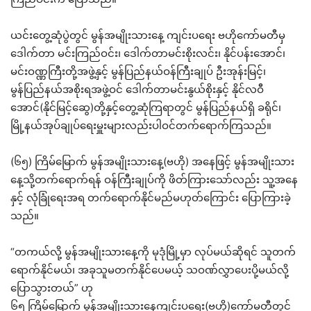
ယင်းတွေ့ဆုံပွဲတွင် မွန်အမျိုးသားနေ့ ကျင်းပရေး ဗဟိုကော်မတီမှ
ဒေါက်တာ မင်းကြည်ဝင်း၊ ဒေါက်တာမင်းစိုးလင်း၊ နိုင်ပန်းအောင်၊
မင်းဝဏ္ဏကြီးတို့အဖွဲ့နှင့် မွန်ပြည်နယ်ဝန်ကြီးချုပ် ဦးအုန်းမြင့်၊
မွန်ပြည်နယ်အစိုးရအဖွဲ့ဝင် ဒေါက်တာမင်းနွယ်စိုးနှင့် နိုင်လဝီ
အောင်(နိုင်မြင့်ဆွေ)တို့နှင့်တွေ့ဆုံကြရာတွင် မွန်ပြည်နယ်ရှိ ခရိုင်၊
မြို့နယ်အုပ်ချုပ်ရေးမှူးများလည်းပါဝင်တက်ရောက်ကြသည်။
(၆၅) ကြိမ်မြောက် မွန်အမျိုးသားနေ့(ဗဟို) အနေဖြင့် မွန်အမျိုးသား
နေ့သို့တက်ရောက်ရန် ဝန်ကြီးချုပ်ကို ဖိတ်ကြားသော်လည်း သူ့အနေ
နှင့် လုံခြုံရေးအရ တက်ရောက်နိုင်မည်မဟုတ်ကြောင်း ပြောကြားခဲ့
သည်။
“တကယ်လို့ မွန်အမျိုးသားနေ့ကို မုဒုံမြို့မှာ လုပ်မယ်ဆိုရင် သူတက်
ရောက်နိုင်မယ်၊ အခုသူမတက်နိုင်ပေမယ့် သဝဏ်လွှာပေးပို့မယ်လို့
ပြောသွားတယ်” ဟု
၆၅ ကြိမ်မြောက် မွန်အမျိုးသားနေ့ကျင်းပရေး(ဗဟို)ကော်မတီတွင်