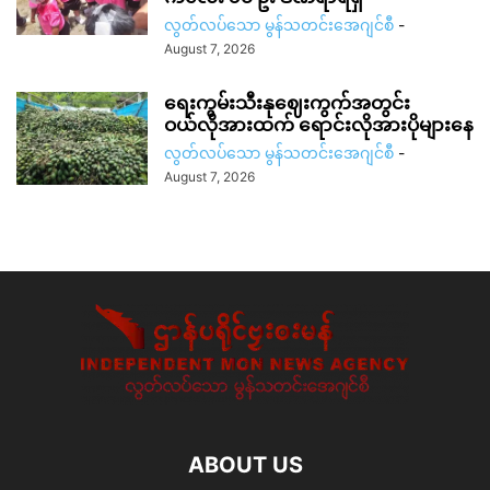
လွတ်လပ်သော မွန်သတင်းအေဂျင်စီ
-
August 7, 2026
ရေးကွမ်းသီးနုဈေးကွက်အတွင်း
ဝယ်လိုအားထက် ရောင်းလိုအားပိုများနေ
လွတ်လပ်သော မွန်သတင်းအေဂျင်စီ
-
August 7, 2026
ABOUT US