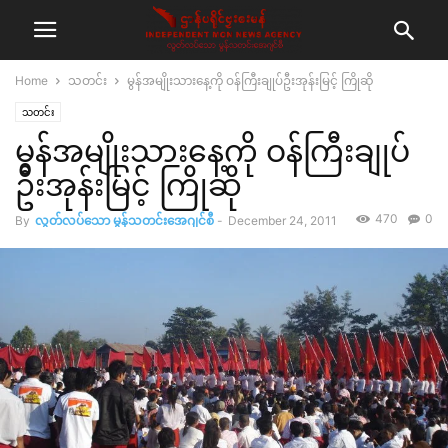
Home
သတင်း
မွန်အမျိုးသားနေ့ကို ဝန်ကြီးချုပ်ဦးအုန်းမြင့် ကြိုဆို
သတင်း
မွန်အမျိုးသားနေ့ကို ဝန်ကြီးချုပ်
ဦးအုန်းမြင့် ကြိုဆို
470
0
By
လွတ်လပ်သော မွန်သတင်းအေဂျင်စီ
-
December 24, 2011