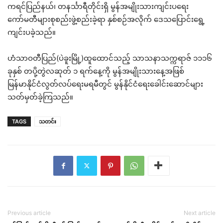
ကရင်ပြည်နယ်၊ တနင်္သာရီတိုင်းရှိ မွန်အမျိုးသားကျင်းပရေး
ကော်မတီများစုစည်းဖွဲ့စည်းခဲ့ရာ နှစ်စဉ်အလိုက် ဒေသပြောင်းရွေ့
ကျင်းပခဲ့သည်။
ဟံသာဝတီပြည်(ပဲခူးမြို့)ထူထောင်သည့် သာသနာသက္ကရာဇ် ၁၁၁၆
ခုနှစ် တပို့တွဲလဆုတ် ၁ ရက်နေ့ကို မွန်အမျိုးသားနေ့အဖြစ်
မြန်မာနိုင်ငံလွတ်လပ်ရေးမရမီတွင် မွန်နိုင်ငံရေးခေါင်းဆောင်များ
သတ်မှတ်ခဲ့ကြသည်။
TAGS
သတင်း
Previous article
Next article