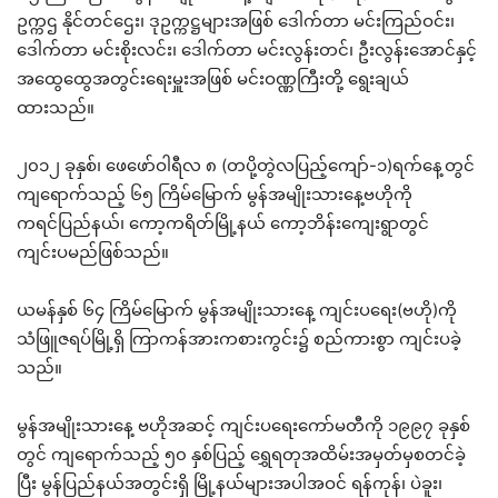
ဥက္ကဌ နိုင်တင်ဌေး၊ ဒုဥက္ကဋ္ဌများအဖြစ် ဒေါက်တာ မင်းကြည်ဝင်း၊
ဒေါက်တာ မင်းစိုးလင်း၊ ဒေါက်တာ မင်းလွန်းတင်၊ ဦးလွန်းအောင်နှင့်
အထွေထွေအတွင်းရေးမှူးအဖြစ် မင်းဝဏ္ဏကြီးတို့ ရွေးချယ်
ထားသည်။
၂၀၁၂ ခုနှစ်၊ ဖေဖော်ဝါရီလ ၈ (တပို့တွဲလပြည့်ကျော်-၁)ရက်နေ့တွင်
ကျရောက်သည့် ၆၅ ကြိမ်မြောက် မွန်အမျိုးသားနေ့ဗဟိုကို
ကရင်ပြည်နယ်၊ ကော့ကရိတ်မြို့နယ် ကော့ဘိန်းကျေးရွာတွင်
ကျင်းပမည်ဖြစ်သည်။
ယမန်နှစ် ၆၄ ကြိမ်မြောက် မွန်အမျိုးသားနေ့ ကျင်းပရေး(ဗဟို)ကို
သံဖြူဇရပ်မြို့ရှိ ကြာကန်အားကစားကွင်း၌ စည်ကားစွာ ကျင်းပခဲ့
သည်။
မွန်အမျိုးသားနေ့ ဗဟိုအဆင့် ကျင်းပရေးကော်မတီကို ၁၉၉၇ ခုနှစ်
တွင် ကျရောက်သည့် ၅၀ နှစ်ပြည့် ရွှေရတုအထိမ်းအမှတ်မှစတင်ခဲ့
ပြီး မွန်ပြည်နယ်အတွင်းရှိ မြို့နယ်များအပါအဝင် ရန်ကုန်၊ ပဲခူး၊