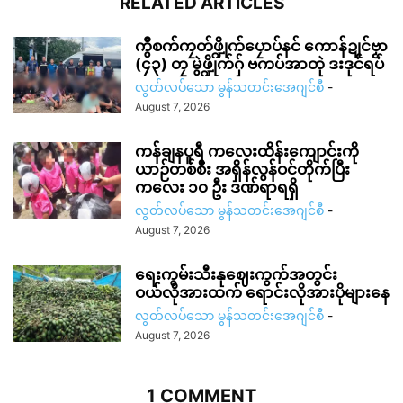
RELATED ARTICLES
ကွဳစက်ကၠတ်ဖ္ဍိုက်ပၠောပ်နင် ကောန်ဍုင်ဗၟာ
(၄၃) တၠ မွဲဖ္ဍိုက်ဂှ် ဗကပ်အာတုဲ ဒးဒုင်ရပ်
လွတ်လပ်သော မွန်သတင်းအေဂျင်စီ
-
August 7, 2026
ကန်ချနပူရီ ကလေးထိန်းကျောင်းကို
ယာဉ်တစ်စီး အရှိန်လွန်ဝင်တိုက်ပြီး
ကလေး ၁၀ ဦး ဒဏ်ရာရရှိ
လွတ်လပ်သော မွန်သတင်းအေဂျင်စီ
-
August 7, 2026
ရေးကွမ်းသီးနုဈေးကွက်အတွင်း
ဝယ်လိုအားထက် ရောင်းလိုအားပိုများနေ
လွတ်လပ်သော မွန်သတင်းအေဂျင်စီ
-
August 7, 2026
1 COMMENT