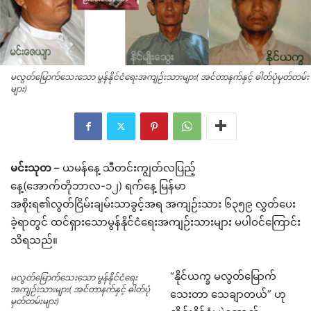
မလွတ်မြောက်သေးသော မွန်နိုင်ငံရေးအကျဉ်းသားများ( အင်တာနက်နှင့် ဓါတ်ပုံမှတ်တမ်း
များ)
မင်းသုတ
– ယမန်နေ့ သီတင်းကျွတ်လပြည့်
နေ့(အောက်တိုဘာလ-၁၂) ရက်နေ့ မြန်မာ
အစိုးရ၏လွတ်ငြိမ်းချမ်းသာခွင့်အရ အကျဉ်းသား ၆၃၅၉ လွှတ်ပေး
ခဲ့ရာတွင် ထင်ရှားသောမွန်နိုင်ငံရေးအကျဉ်းသားများ မပါဝင်ကြောင်း
သိရသည်။
“နိုင်ယက္ခ မလွတ်မြောက်
မလွတ်မြောက်သေးသော မွန်နိုင်ငံရေး
အကျဉ်းသားများ( အင်တာနက်နှင့် ဓါတ်ပုံ
သေးတာ သေချာတယ်” ဟု
မှတ်တမ်းများ)