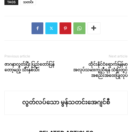
TAGS
သတင်း
Previous article
Next article
ဇာဂနာလွတ်ပြီး ပြည်တော်ပြန်
ထိုင်းနိုင်ငံရောက်မြန်မာ
တော့မည့် သီးနှစ်သီး
အလုပ်သမားကူညီရန် သံရုံးတွင်
အစည်းအဝေးပြုလုပ်
လွတ်လပ်သော မွန်သတင်းအေဂျင်စီ