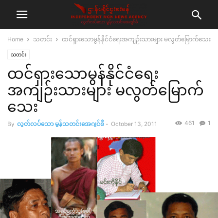
Home
သတင်း
ထင်ရှားသောမွန်နိုင်ငံရေးအကျဉ်းသားများ မလွတ်မြောက်သေး
သတင်း
ထင်ရှားသောမွန်နိုင်ငံရေး
အကျဉ်းသားများ မလွတ်မြောက်
သေး
461
1
By
လွတ်လပ်သော မွန်သတင်းအေဂျင်စီ
-
October 13, 2011