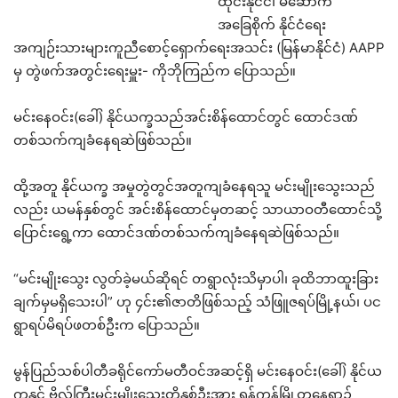
ထိုင်းနိုင်ငံ၊ မဲဆောက်
အခြေစိုက် နိုင်ငံရေး
အကျဉ်းသားများကူညီစောင့်ရှောက်ရေးအသင်း (မြန်မာနိုင်ငံ) AAPP
မှ တွဲဖက်အတွင်းရေးမှူး- ကိုဘိုကြည်က ပြောသည်။
မင်းနေဝင်း(ခေါ်) နိုင်ယက္ခသည်အင်းစိန်ထောင်တွင် ထောင်ဒဏ်
တစ်သက်ကျခံနေရဆဲဖြစ်သည်။
ထို့အတူ နိုင်ယက္ခ အမှုတွဲတွင်အတူကျခံနေရသူ မင်းမျိုးသွေးသည်
လည်း ယမန်နှစ်တွင် အင်းစိန်ထောင်မှတဆင့် သာယာဝတီထောင်သို့
ပြောင်းရွေ့ကာ ထောင်ဒဏ်တစ်သက်ကျခံနေရဆဲဖြစ်သည်။
“မင်းမျိုးသွေး လွတ်ခဲ့မယ်ဆိုရင် တရွာလုံးသိမှာပါ၊ ခုထိဘာထူးခြား
ချက်မှမရှိသေးပါ” ဟု ၄င်း၏ဇာတိဖြစ်သည့် သံဖြူဇရပ်မြို့နယ်၊ ပင
ရွာရပ်မိရပ်ဖတစ်ဦးက ပြောသည်။
မွန်ပြည်သစ်ပါတီခရိုင်ကော်မတီဝင်အဆင့်ရှိ မင်းနေဝင်း(ခေါ်) နိုင်ယ
က္ခနှင့် ဗိုလ်ကြီးမင်းမျိုးသွေးတို့နှစ်ဦးအား ရန်ကုန်မြို့တနေရာ၌