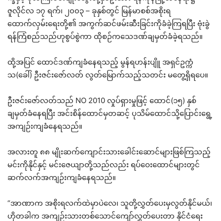
ဇူလိုင်လ ၁၇ ရက်၊ ၂၀၀၃ – ခုနှစ်တွင် မြန်မာစစ်အစိုးရ
ထောက်လှမ်းရေးတို့၏ အကွက်ဆင်ဖမ်းဆီးခြင်းကိုခံခဲ့ကြရပြီး ဗုံးခွဲ
ရန်ကြံစည်သည်ဟုစွပ်စွဲကာ ထိုစဉ်ကသေဒဏ်ချမှတ်ခံခဲ့ရသည်။
ထို့အပြင် ထောင်ဒဏ်ကျခံနေရသည့် မွန်ရဟန်းပျိူ အရှင်ဥက္ကံ
သ(ခေါ်) ဦးဇင်းဇော်လတ် လွတ်မြောက်သည့်သတင်း မတွေ့ရှိရပေ။
ဦးဇင်းဇော်လတ်သည် NO 2010 လှုပ်ရှားမှုဖြင့် ထောင်(၁၅) နှစ်
ချမှတ်ခံနေရပြီး အင်းစိန်ထောင်မှတဆင့် ပုသိမ်ထောင်သို့ပြောင်းရွေ့
အကျဉ်းကျခံနေရသည်။
အလားတူ ၈၈ မျိုးဆက်ကျောင်းသားခေါင်းဆောင်များဖြစ်ကြသည့်
မင်းကိုနိုင်နှင့် မင်းဇေယျာတို့သည်လည်း ရပ်ဝေးထောင်များတွင်
ဆက်လက်အကျဉ်းကျခံနေရသည်။
“အာဏာက အစိုးရလက်ထဲမှာပဲလေ၊ သူတို့လွှတ်ပေးမှလွတ်နိုင်မယ်၊
ဟိုတခါက အကျဉ်းသားတစ်သောင်ကျော်လွှတ်ပေးတာ နိုင်ငံရေး