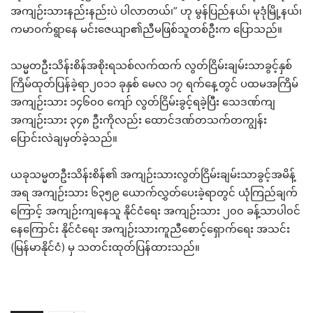
အကျဉ်းသားနည်းနည်းပဲ ပါလာတယ်၊” ဟု မွန်ပြည်နယ်၊ မုဒုံမြို့နယ်၊
ကမာဝက်ရွာနေ မင်းဇေယျာ၏ညီမဖြစ်သူတစ်ဦးက ပြောသည်။
သမ္မတဦးသိန်းစိန်အစိုးရသစ်လက်ထက် လွတ်ငြိမ်းချမ်းသာခွင့်နှစ်
ကြိမ်ထုတ်ပြန်ခဲ့ရာ၂၀၁၁ ခုနှစ် မေလ ၁၇ ရက်နေ့တွင် ပထမအကြိမ်
အကျဉ်းသား ၁၄၆၀၀ ကျော် လွတ်ငြိမ်းခွင့်ရခဲ့ပြီး သေဒဏ်ကျ
အကျဉ်းသား ၃၄၈ ဦးကိုလည်း ထောင်ဒဏ်တသက်တကျွန်း
ပြောင်းလဲချမှတ်ခဲ့သည်။
ယခုသမ္မတဦးသိန်းစိန်၏ အကျဉ်းသားလွတ်ငြိမ်းချမ်းသာခွင့်အမိန့်
အရ အကျဉ်းသား ၆၃၅၉ ယောက်လွှတ်ပေးခဲ့ရာတွင် ယုံကြည်ချက်
ကြောင့် အကျဉ်းကျနေသူ နိုင်ငံရေး အကျဉ်းသား ၂၀၀ ခန့်သာပါ၀င်
နေကြောင်း နိုင်ငံရေး အကျဉ်းသားကူညီစောင့်ရှောက်ရေး အသင်း
(မြန်မာနိုင်ငံ) မှ သတင်းထုတ်ပြန်ထားသည်။