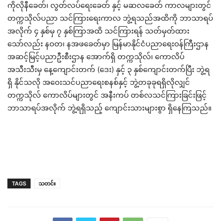
ကိုလိုနီခေတ်၊ လွတ်လပ်ရေးခေတ် နှင့် မဆလခေတ် ကာလများတွင်
တက္ကသိုလ်ပညာ သင်ကြားရေးကာလ ဘွဲ့ရသည်အထိကို ဘာသာရပ်
အလိုက် ၄ နှစ်မှ ၇ နှစ်ကြာအထိ သင်ကြားရန် သတ်မှတ်ထား
သော်လည်း နဝတ၊ နအဖခေတ်မှာ မြန်မာနိုင်ငံပညာရေးဝန်ကြီးဌာန
အဆင့်မြင့်ပညာဦးစီးဌာန အောက်ရှိ တက္ကသိုလ်၊ ကောလိပ်
အသီးသီးမှ နေ့ကျောင်းတက် (ဒေး) နှင့် ၃ နှစ်ကျောင်းတက်ပြီး ဘွဲ့ရ
ရှိ နိုင်သလို အဝေးသင်ပညာရေးစနစ်နှင့် ဘွဲ့တခုခုရရှိလိုလျှင်
တက္ကသိုလ် ကောလိပ်များတွင် အနီးကပ် တစ်လသင်ကြားခြင်းဖြင့်
ဘာသာရပ်အလိုက် ဘွဲ့ရရှိသည့် ကျောင်းသားများစွာ ရှိနေကြသည်။
TAGS
သတင်း