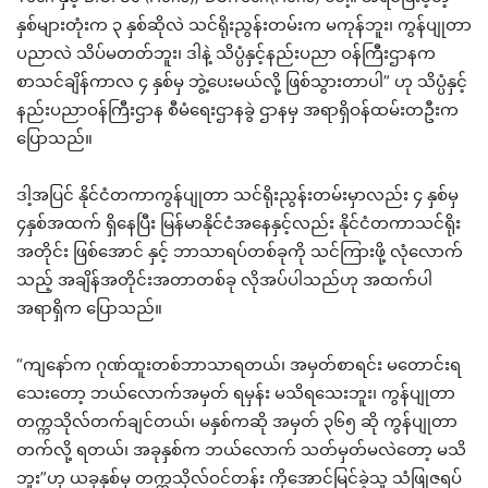
နှစ်များတုံးက ၃ နှစ်ဆိုလဲ သင်ရိုးညွန်းတမ်းက မကုန်ဘူး၊ ကွန်ပျုတာ
ပညာလဲ သိပ်မတတ်ဘူး၊ ဒါနဲ့ သိပ္ပံနှင့်နည်းပညာ ဝန်ကြီးဌာနက
စာသင်ချိန်ကာလ ၄ နှစ်မှ ဘွဲ့ပေးမယ်လို့ ဖြစ်သွားတာပါ” ဟု သိပ္ပံနှင့်
နည်းပညာဝန်ကြီးဌာန စီမံရေးဌာနခွဲ ဌာနမှ အရာရှိဝန်ထမ်းတဦးက
ပြောသည်။
ဒါ့အပြင် နိုင်ငံတကာကွန်ပျုတာ သင်ရိုးညွန်းတမ်းမှာလည်း ၄ နှစ်မှ
၄နှစ်အထက် ရှိနေပြီး မြန်မာနိုင်ငံအနေနှင့်လည်း နိုင်ငံတကာသင်ရိုး
အတိုင်း ဖြစ်အောင် နှင့် ဘာသာရပ်တစ်ခုကို သင်ကြားဖို့ လုံလောက်
သည့် အချိန်အတိုင်းအတာတစ်ခု လိုအပ်ပါသည်ဟု အထက်ပါ
အရာရှိက ပြောသည်။
“ကျနော်က ဂုဏ်ထူးတစ်ဘာသာရတယ်၊ အမှတ်စာရင်း မတောင်းရ
သေးတော့ ဘယ်လောက်အမှတ် ရမှန်း မသိရသေးဘူး၊ ကွန်ပျုတာ
တက္ကသိုလ်တက်ချင်တယ်၊ မနှစ်ကဆို အမှတ် ၃၆၅ ဆို ကွန်ပျုတာ
တက်လို့ ရတယ်၊ အခုနှစ်က ဘယ်လောက် သတ်မှတ်မလဲတော့ မသိ
ဘူး”ဟု ယခုနှစ်မှ တက္ကသိုလ်ဝင်တန်း ကိုအောင်မြင်ခဲ့သူ သံဖြုဇရပ်