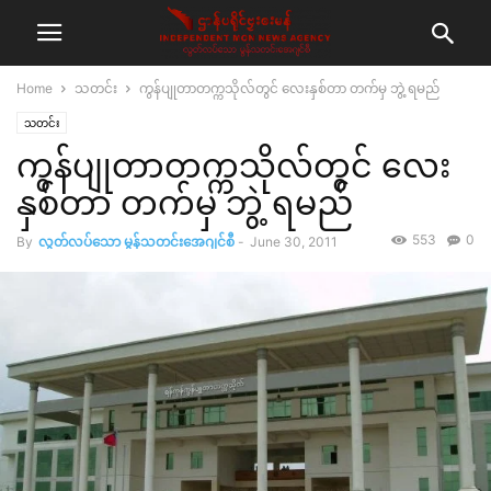
Home
သတင်း
ကွန်ပျုတာတက္ကသိုလ်တွင် လေးနှစ်တာ တက်မှ ဘွဲ့ ရမည်
သတင်း
ကွန်ပျုတာတက္ကသိုလ်တွင် လေး
နှစ်တာ တက်မှ ဘွဲ့ ရမည်
553
0
By
လွတ်လပ်သော မွန်သတင်းအေဂျင်စီ
-
June 30, 2011