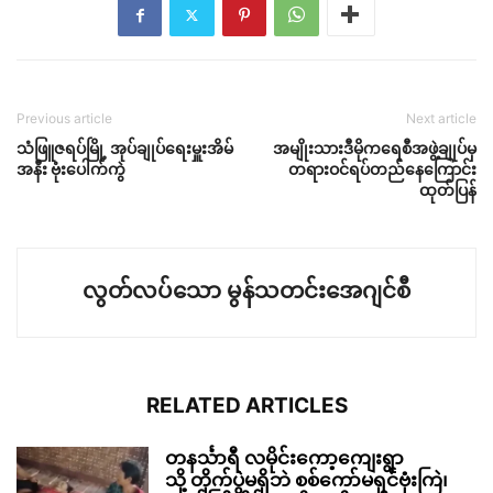
Previous article
Next article
သံဖြူဇရပ်မြို့ အုပ်ချုပ်ရေးမှူးအိမ်
အမျိုးသားဒီမိုကရေစီအဖွဲ့ချုပ်မှ
အနီး ဗုံးပေါက်ကွဲ
တရားဝင်ရပ်တည်နေကြောင်း
ထုတ်ပြန်
လွတ်လပ်သော မွန်သတင်းအေဂျင်စီ
RELATED ARTICLES
တနင်္သာရီ လမိုင်းကော့ကျေးရွာ
သို့ တိုက်ပွဲမရှိဘဲ စစ်ကော်မရှင်ဗုံးကြဲ၊