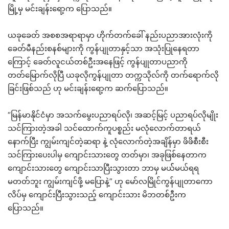
မြို့မှ မင်းချန်းရော့က ပြောသည်။
ယခုခေတ် အစစအရာရာမှာ ဟိုက်တက်ခေါ် နည်းပညာအားလုံးကို
ခေတ်မီနည်းစနစ်များကို ကွန်ပျုတာနှင့်သာ အသုံးပြုနေရတာ
ကြောင့် ခေတ်လူငယ်တစ်ဦးအနေဖြင့် ကွန်ပျုတာပညာကို
တတ်မြောက်လိုပြီ ယခုလိုကွန်ပျုတာ တက္ကသိုလ်ကို တက်ရောက်လို
ခြင်းဖြစ်သည် ဟု မင်းချန်းရော့က ဆက်ပြောသည်။
“မြန်မာနိုင်ငံမှာ အသက်မွေးပညာရပ်လို၊ အဆင့်မြင့် ပညာရပ်လိုမျိုး
သင်ကြားတဲ့အခါ သင်ထောက်ကူပစ္စည်း မလုံလောက်တာရယ်
နောက်ပြီး ကျွမ်းကျင်တဲ့ဆရာ နဲ့ လုံလောက်တဲ့အချိန်မှာ ဖိဖိစီးစီး
သင်ကြားပေးပါမှ ကျောင်းသားတွေ တတ်မှာ၊ အခုဖြစ်နေတာက
ကျောင်းသားတွေ ကျောင်းသာပြီးသွားတာ ဘာမှ မယ််မယ်ရရ
မတတ်ဘူး ကျွမ်းကျင်ဖို့ မပြောနဲ့” ဟု မော်လမြိုင်ကွန်ပျုတာကော
လိပ်မှ ကျောင်းပြီးသွားသည့် ကျောင်းသား မိဘတစ်ဦးက
ပြောသည်။