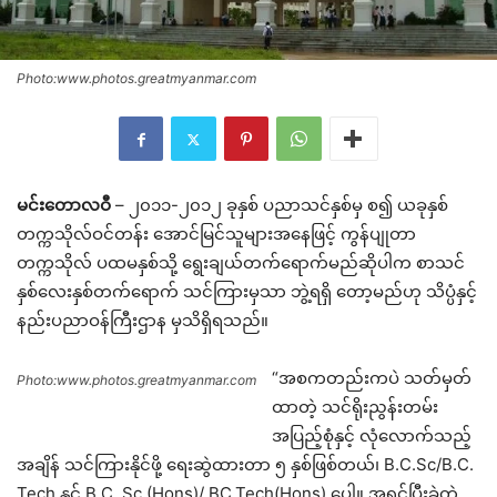
Photo:www.photos.greatmyanmar.com
မင်းတောလဝီ
– ၂၀၁၁-၂၀၁၂ ခုနှစ် ပညာသင်နှစ်မှ စ၍ ယခုနှစ်
တက္ကသိုလ်ဝင်တန်း အောင်မြင်သူများအနေဖြင့် ကွန်ပျုတာ
တက္ကသိုလ် ပထမနှစ်သို့ ရွေးချယ်တက်ရောက်မည်ဆိုပါက စာသင်
နှစ်လေးနှစ်တက်ရောက် သင်ကြားမှသာ ဘွဲ့ရရှိ တော့မည်ဟု သိပ္ပံနှင့်
နည်းပညာဝန်ကြီးဌာန မှသိရှိရသည်။
“အစကတည်းကပဲ သတ်မှတ်
Photo:www.photos.greatmyanmar.com
ထာတဲ့ သင်ရိုးညွန်းတမ်း
အပြည့်စုံနှင့် လုံလောက်သည့်
အချိန် သင်ကြားနိုင်ဖို့ ရေးဆွဲထားတာ ၅ နှစ်ဖြစ်တယ်၊ B.C.Sc/B.C.
Tech နှင့် B.C. Sc (Hons)/ BC.Tech(Hons) ပေါ့။ အရင်ပြီးခဲ့တဲ့