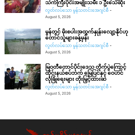
သက်ကြီးပိုင်းအမျိုးသမီး ၁ ဦးသေဆုံး
လွတ်လပ်သော မွန်သတင်းအေဂျင်စီ
-
August 5, 2026
မွန်တွင် မိုးစပါးအထွက်နှုန်းလျော့နိုင်ဟု
တောင်သူများခန့်မှန်း
လွတ်လပ်သော မွန်သတင်းအေဂျင်စီ
-
August 5, 2026
မြဝတီတောင်ပိုင်းဒေသ တိုက်ပွဲကြောင့်
ထိုင်းနယ်စပ်ဘက် မြေပြင်နှင့် ဝေဟင်
လုံခြုံရေးများ တိုးမြှင့်ထားဆဲ
လွတ်လပ်သော မွန်သတင်းအေဂျင်စီ
-
August 5, 2026