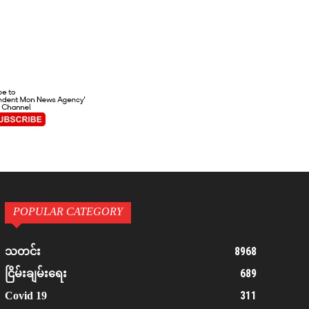
POPULAR CATEGORY
8968
သတင်း
689
ငြိမ်းချမ်းရေး
311
Covid 19