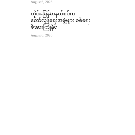
August 6, 2026
ထိုင်း-မြန်မာနယ်စပ်က
တော်လှန်ရေးအဖွဲ့များ စစ်ရေး
ဖိအားကြုံနိုင်
August 6, 2026