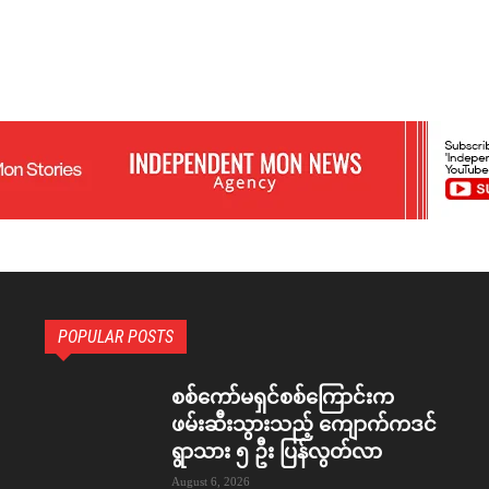
POPULAR POSTS
စစ်ကော်မရှင်စစ်ကြောင်းက
ဖမ်းဆီးသွားသည့် ကျောက်ကဒင်
ရွာသား ၅ ဦး ပြန်လွတ်လာ
August 6, 2026