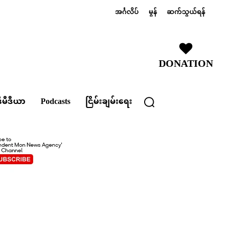
အင်္ဂလိပ်
မွန်
ဆက်သွယ်ရန်
DONATION
ီမီဒီယာ
Podcasts
ငြိမ်းချမ်းရေး