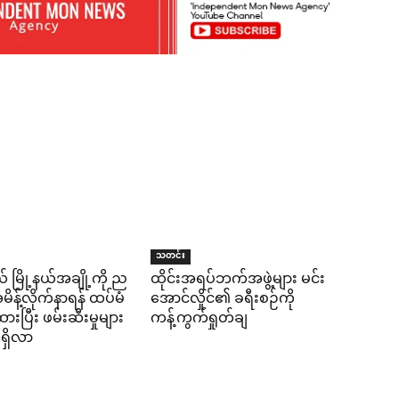
သတင်း
် မြို့နယ်အချို့ကို ည
ထိုင်းအရပ်ဘက်အဖွဲ့များ မင်း
န့်လိုက်နာရန် ထပ်မံ
အောင်လှိုင်၏ ခရီးစဉ်ကို
ပြီး ဖမ်းဆီးမှုများ
ကန့်ကွက်ရှုတ်ချ
ရှိလာ