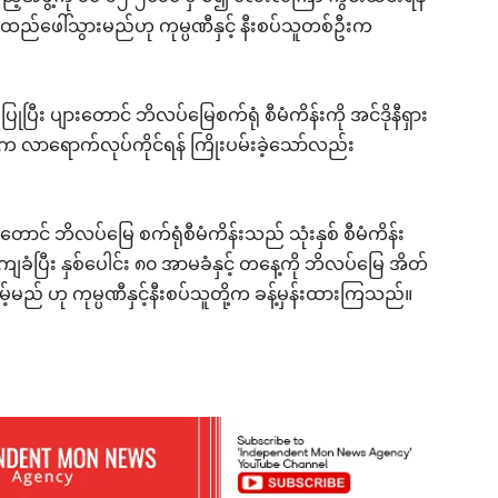
ထည်ဖေါ်သွားမည်ဟု ကုမ္ပဏီနှင့် နီးစပ်သူတစ်ဦးက
ုပြီး ပျားတောင် ဘိလပ်မြေစက်ရုံ စီမံကိန်းကို အင်ဒိုနီရှား
က လာရောက်လုပ်ကိုင်ရန် ကြိုးပမ်းခဲ့သော်လည်း
င် ဘိလပ်မြေ စက်ရုံစီမံကိန်းသည် သုံးနှစ် စီမံကိန်း
ခံပြီး နှစ်ပေါင်း ၈၀ အာမခံနှင့် တနေ့ကို ဘိလပ်မြေ အိတ်
့်မည် ဟု ကုမ္ပဏီနှင့်နီးစပ်သူတို့က ခန့်မှန်းထားကြသည်။