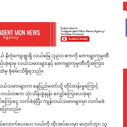
WhatsApp
နယ် နိတုံကျေးရွာရှိ လယ်မြေ (၃၉၀) ဧကကို ဇေကမ္ဘာကုမ္ပဏီ
ဲ့ရာမှ လယ်သမားများနှင့် ဇေကမ္ဘာကုမ္ပဏီတို့အကြား
မှ စုံစမ်းသိရှိရသည်။
်သမားများက နေပြည်တော်သို့ တိုင်တန်းမှုကြောင့်
ယ်တဧက သုံးသိန်းခွဲနှုန်း လျှော်ကြေးပေးခဲ့ရာ
ြေးငွေ လက်ခံခဲ့ပြီး ကျန်လယ်သမားများမှာ လက်မခံ
 ပြောသည်။
ာက်ပေးပေး လယ်ကို ထိုးအပ်ပေးမှာ မဟုတ်ဘူး၊ သူ