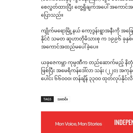
စေလွှတ်ထားပြီး တွေ့ရှိချက်အပေါ် အကောင်အ
ပြောသည်။
ကျိုက်မရောမြို့နယ် ကော့ဒွန်းရွာအနီးကို အခြေပြ
နိုင်ငံ သမတ ဆူဟာတိုမိသားစု က ၁၉၉၆ ခုနှစ်
အကောင်အထည်မပေါ်ခဲ့ပေ။
ယခုဇေကမ္ဘာ ကုမ္ပဏီက တည်ဆောက်မည့် နိတုံတော
ဖြစ်ပြီး အမေရိကန်ဒေါ်လာ သန်း (၂၂၀) အကုန်ကျ
ပေါင်း ၆၆၀၀၀၊ တန်ချိန် ၃၃၀၀ ထုတ်လုပ်နိုင်လိမ
TAGS
သတင်း