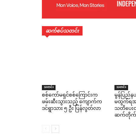
ဆက်စပ်သတင်း
သတင်း
သတင်း
စစ်ကော်မရှင်စစ်ကြောင်းက
မွန်ပြည်နယ
ဖမ်းဆီးသွားသည့် ကျောက်က
မထွက်ရအမိ
ဒင်ရွာသား ၅ ဦး ပြန်လွတ်လာ
သတိပေးထား
ဆက်တိုက်