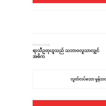
Previous article
ရာသီဥတုဟူသည် သဘာ၀လူသာလျှင်
အဓိက
လွတ်လပ်သော မွန်သတ