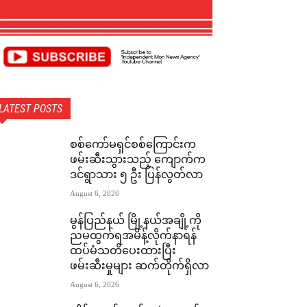
LATEST POSTS
စစ်ကော်မရှင်စစ်ကြောင်းက
ဖမ်းဆီးသွားသည့် ကျောက်က
ဒင်ရွာသား ၅ ဦး ပြန်လွတ်လာ
August 6, 2026
မွန်ပြည်နယ် မြို့နယ်အချို့ကို
ညမထွက်ရအမိန့်လိုက်နာရန်
ထပ်မံသတိပေးထားပြီး
ဖမ်းဆီးမှုများ ဆက်တိုက်ရှိလာ
August 6, 2026