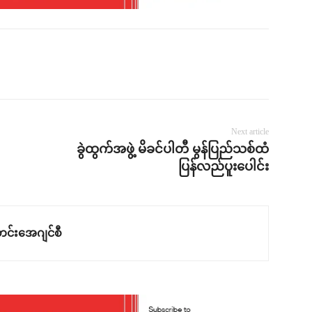
Next article
ခွဲထွက်အဖွဲ့ မိခင်ပါတီ မွန်ပြည်သစ်ထံ
ပြန်လည်ပူးပေါင်း
င်းအေဂျင်စီ