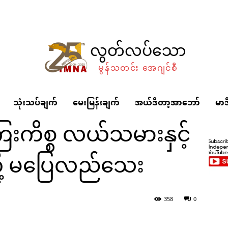
လွတ်လပ်သော
မွန်သတင်း အေဂျင်စီ
သုံးသပ်ချက်
မေးမြန်းချက်
အယ်ဒီတာ့အာဘော်
မာဒ
းကိစ္စ လယ်သမားနှင့်
ို့ မပြေလည်သေး
မားနှင့် ဇေကမ္ဘာကုမ္ပဏီတို့ မပြေလည်သေး
358
0