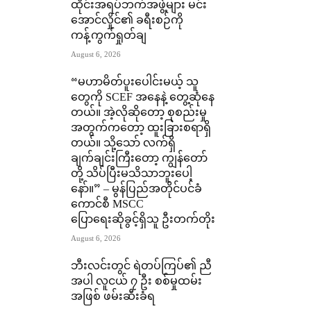
ထိုင်းအရပ်ဘက်အဖွဲ့များ မင်း
အောင်လှိုင်၏ ခရီးစဉ်ကို
ကန့်ကွက်ရှုတ်ချ
August 6, 2026
“မဟာမိတ်ပူးပေါင်းမယ့် သူ
တွေကို SCEF အနေနဲ့ တွေ့ဆုံနေ
တယ်။ အဲ့လိုဆိုတော့ စုစည်းမှု
အတွက်ကတော့ ထူးခြားစရာရှိ
တယ်။ သို့သော် လက်ရှိ
ချက်ချင်းကြီးတော့ ကျွန်တော်
တို့ သိပ်ပြီးမသိသာဘူးပေါ့
နော်။” – မွန်ပြည်အတိုင်ပင်ခံ
ကောင်စီ MSCC
ပြောရေးဆိုခွင့်ရှိသူ ဦးတက်တိုး
August 6, 2026
ဘီးလင်းတွင် ရဲတပ်ကြပ်၏ ညီ
အပါ လူငယ် ၇ ဦး စစ်မှုထမ်း
အဖြစ် ဖမ်းဆီးခံရ