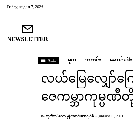
Friday, August 7, 2026
NEWSLETTER
မူလ
သတင်း
ဆောင်းပါး
ALL
သတင်း
လယ်မြေလျှော်ကြေ
ဇေကမ္ဘာကုမ္ပဏီတ
Home
သတင်း
လယ်မြေလျှော်ကြေးကိစ္စ လယ်သ
-
လွတ်လပ်သော မွန်သတင်းအေဂျင်စီ
January 10, 2011
By