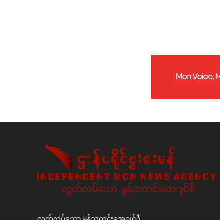
လွတ်လပ်သော မွန်သတင်းအေဂျင်စီ