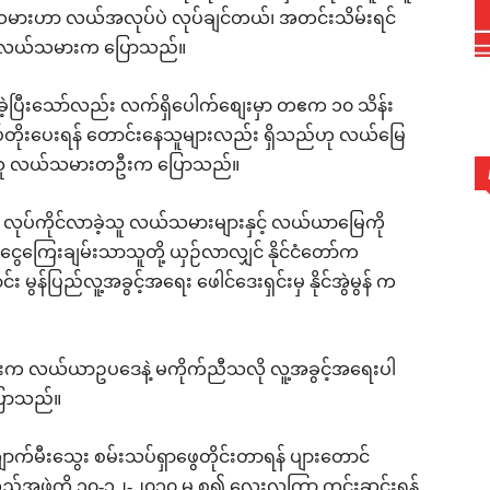
ယ်သမားဟာ လယ်အလုပ်ပဲ လုပ်ချင်တယ်၊ အတင်းသိမ်းရင်
ပါ လယ်သမားက ပြောသည်။
ံခဲ့ပြီးသော်လည်း လက်ရှိပေါက်စျေးမှာ တဧက ၁၀ သိန်း
ပ်တိုးပေးရန် တောင်းနေသူများလည်း ရှိသည်ဟု လယ်မြေ
ပြီးသူ လယ်သမားတဦးက ပြောသည်။
ုပ်ကိုင်လာခဲ့သူ လယ်သမားများနှင့် လယ်ယာမြေကို
ွေကြေးချမ်းသာသူတို့ ယှဉ်လာလျှင် နိုင်ငံတော်က
န်ပြည်လူ့အခွင့်အရေး ဖေါင်ဒေးရှင်းမှ နိုင်အွဲမွန် က
ိုးက လယ်ယာဥပဒေနဲ့ မကိုက်ညီသလို လူ့အခွင့်အရေးပါ
ပြောသည်။
ကျောက်မီးသွေး စမ်းသပ်ရှာဖွေတိုင်းတာရန် ပျားတောင်
်သည့်အဖွဲ့ကို ၁၀-၁၂-၂၀၁၀ မှ စ၍ လေးလကြာ ကွင်းဆင်းရန်