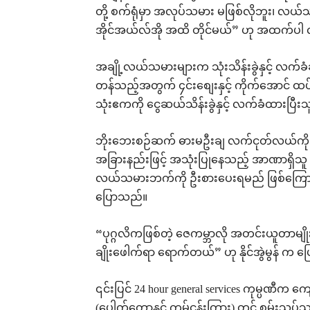
တို့ စက်ရုံမှာ အလုပ်သမား မဖြစ်လိုဘူး၊ လ
အိုင်အယ်လ်အို အထိ တိုင်မယ်” ဟု အထက်
အချို့လယ်သမားများက သုံးသိန်းခွဲနှင့် လက်ခ
တန်သည့်အတွက် ၄င်းစျေးနှင့် ကိုက်အောင် ထ
သုံးဧကကို ငွေဆယ်သိန်းခွဲနှင့် လက်ခံထား
ဘိုးဘေးစဉ်ဆက် ဓားမဦးချ လက်ငုတ်လယ်ကို လ
အခြားနည်းဖြင့် အသုံးပြုနေသည့် အာဏာရှိသူ င
လယ်သမားဘက်ကို ဦးစားပေးရမည် ဖြစ်ကြောင်း မွ
ပြောသည်။
“ပုဂ္ဂလိကဖြစ်တဲ့ ဇေကမ္ဘာလို အတင်းယူတာမျ
ချိုးဖေါက်ရာ ရောက်တယ်” ဟု နိုင်အွဲမွန် က 
၎င်းပြင် 24 hour general services ကုမ္ပဏီက 
(ပေါက်တောနှင့် ကွမ်ငန်းကြား) တွင် စမ်းသပ