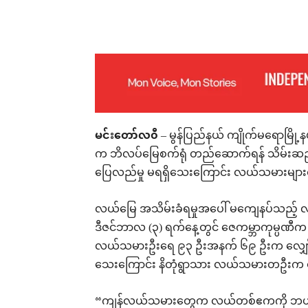
Facebook
X
Pinterest
မင်းတော်လ၀ီ
– မွန်ပြည်နယ် ကျိုက်မရောမြို့
က ဘိလပ်မြေစက်ရုံ တည်ဆောက်ရန် သိမ်းဆည်းခ
ပြေလည်မှု မရရှိသေးကြောင်း လယ်သမားများထံ
လယ်မြေ အသိမ်းခံရမှုအပေါ် မကျေနပ်သည့် လယ
ဒီဇင်ဘာလ (၃) ရက်နေ့တွင် ဇေကမ္ဘာကုမ္ပဏီက လ
လယ်သမားဦးရေ ၉၃ ဦးအနက် ၆၉ ဦးက လျှော်က
သေးကြောင်း နိတုံရွာသား လယ်သမားတဦးက
“ကျန်လယ်သမားတွေက လယ်တစ်ဧကကို ဘယ်လေ