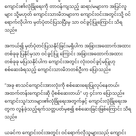
ကျောင်း၏လုံခြုံရေးကို တာဝန်ကျသည့် ဆရာ/မများက အပြင်လူ
များ သို့မဟုတ် ကျောင်းသားမိဘများက ကျောင်းဝင်းအတွင်းသို့ ဝင်
ရောက်လိုပါက မှတ်ပုံတင်ပြသပြီးမှ သာ ဝင်ခွင့်ပြုကြောင်း သိရ
သည်။
အကယ်၍ မှတ်ပုံတင်ပြသနိုင်ခြင်းမရှိပါက အခြားအထောက်အထား
တစ်ခုခု ပြနိုင်မှသာ ဝင်ခွင့်ပြု ကြောင်း အခြားအထောက်အထား
တစ်ခုခု မပြသနိုင်ပါက ကျောင်းအတွင်း လုံးဝဝင်ခွင့်မပြုဟု
စစ်ဆေးခံရသည့် ကျောင်းသားမိဘတစ်ဦးက ပြောသည်။
“အခု စာသင်ကျောင်းအားလုံးကို စစ်ဆေးရေးပြုလုပ်နေတယ်၊
အထက်တန်းကျောင်းဆို ပိုစစ်ဆေးတယ်” ဟု ၄င်းက ပြောသည်။
ကျောင်းသူ/သားများ၏လုံခြုံရေးအတွက်နှင့် ကျောင်းလုံခြုံရေးအ
တွက လွန်ခဲ့သည့်ရက်သတ္တပတ်မှစ၍ စစ်ဆေးခြင်းဖြစ်ကြောင်း သိရ
သည်။
ယခင်က ကျောင်းဝင်းအတွင်း ဝင်ရောက်လိုသူများသည် ကျောင်း