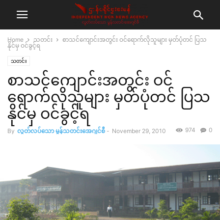
Home
သတင်း
စာသင်ကျောင်းအတွင်း ဝင်ရောက်လိုသူများ မှတ်ပုံတင် ပြသ
နိုင်မှ ဝင်ခွင့်ရ
သတင်း
စာသင်ကျောင်းအတွင်း ဝင်
ရောက်လိုသူများ မှတ်ပုံတင် ပြသ
နိုင်မှ ဝင်ခွင့်ရ
974
0
By
လွတ်လပ်သော မွန်သတင်းအေဂျင်စီ
-
November 29, 2010