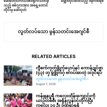
မော်တော်ပီကယ်အားရိုက်သတ်ခဲ့
မျှော်တိုင်းဝေးသည့် ဒီမိုကရေစီ
သည့် စစ်သားအား အရှေ့တောင်
တိုင်းမှ ခေါ်ထုတ်
လွတ်လပ်သော မွန်သတင်းအေဂျင်စီ
RELATED ARTICLES
ကွဳစက်ကၠတ်ဖ္ဍိုက်ပၠောပ်နင် ကောန်ဍုင်ဗၟာ
(၄၃) တၠ မွဲဖ္ဍိုက်ဂှ် ဗကပ်အာတုဲ ဒးဒုင်ရပ်
လွတ်လပ်သော မွန်သတင်းအေဂျင်စီ
-
August 7, 2026
ကန်ချနပူရီ ကလေးထိန်းကျောင်းကို
ယာဉ်တစ်စီး အရှိန်လွန်ဝင်တိုက်ပြီး
ကလေး ၁၀ ဦး ဒဏ်ရာရရှိ