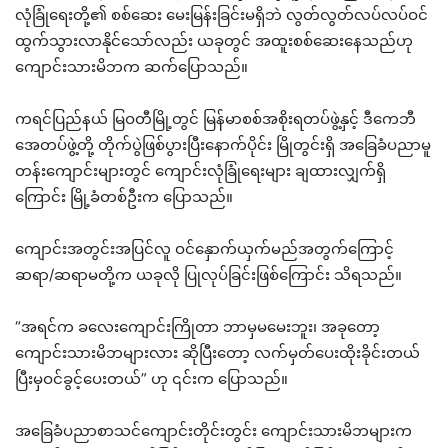
လုံခြုံရေးတို့၏ စစ်ဆေး မေးမြန်းခြင်းမရှိဘဲ လွတ်လွတ်လပ်လပ်ဝင်
ထွက်သွားလာနိုင်သော်လည်း ယခုတွင် အထူးစစ်ဆေးနေသည်ဟု
ကျောင်းသားမိဘက ဆက်ပြောသည်။
ကရင်ပြည်နယ် မြဝတီမြို့တွင် မြန်မာစစ်အစိုးရတပ်ဖွဲ့နှင့် ဒီကေဘီ
အေတပ်ဖွဲ့တို့ တိုက်ပွဲဖြစ်ပွားပြီးနောက်ပိုင်း မြိုတွင်းရှိ အခြေခံပညာမူ
တန်းကျောင်းများတွင် ကျောင်းလုံခြုံရေးများ ချထားလျှက်ရှိ
ကြောင်း မြို့ခံတစ်ဦးက ပြောသည်။
ကျောင်းအတွင်းအပြင်လူ ဝင်နှောက်ယှက်မည်အတွက်ကြောင့်
ဆရာ/ဆရာမတို့က ယခုလို ပြုလုပ်ခြင်းဖြစ်ကြောင်း သိရသည်။
“အရင်က ခလေးကျောင်းကြိုတာ ဘာမှမမေးဘူး၊ အခုတော့
ကျောင်းသားမိဘများလား ဆိုပြီးတော့ လက်မှတ်ပေးထိုးခိုင်းတယ်
ပြီးမှဝင်ခွင့်ပေးတယ်” ဟု ၎င်းက ပြောသည်။
အခြေခံပညာစာသင်ကျောင်းတိုင်းတွင်း ကျောင်းသားမိဘများက