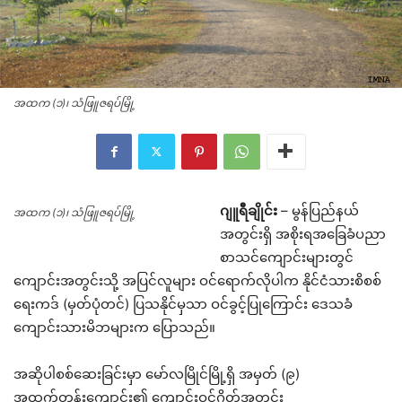
အထက (၁)၊ သံဖြူဇရပ်မြို့
ဂျူရီချိုင်း
– မွန်ပြည်နယ်
အထက (၁)၊ သံဖြူဇရပ်မြို့
အတွင်းရှိ အစိုးရအခြေခံပညာ
စာသင်ကျောင်းများတွင်
ကျောင်းအတွင်းသို့ အပြင်လူများ ဝင်ရောက်လိုပါက နိုင်ငံသားစိစစ်
ရေးကဒ် (မှတ်ပုံတင်) ပြသနိုင်မှသာ ဝင်ခွင့်ပြုကြောင်း ဒေသခံ
ကျောင်းသားမိဘများက ပြောသည်။
အဆိုပါစစ်ဆေးခြင်းမှာ မော်လမြိုင်မြို့ရှိ အမှတ် (၉)
အထက်တန်းကျောင်း၏ ကျောင်းဝင်ဂိတ်အတွင်း