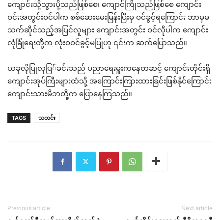
ကျောင်းသို့သွားပို့သည်ဖြစ်စေ၊ ကျောင်ကြိုသည်ဖြစ်စေ ကျောင်း
ဝင်းအတွင်းဝင်ပါက စစ်ဆေးမေးမြန်းပြီးမှ ဝင်ခွင့်ရကြောင်း ဘာမှမ
သက်ဆိုင်သည့်အပြင်လူများ ကျောင်းအတွင်း ဝင်လိုပါက ကျောင်း
လုံခြုံရေးတို့က လုံးဝဝင်ခွင့်မပြုဟု ၎င်းက ဆက်ပြောသည်။
ယခုလိုပြုလုပြ်ခင်းသည် ပညာရေးမှူးကနေတဆင့် ကျောင်းတိုင်းရှိ
ကျောင်းအုပ်ကြီးများထံသို့ အကြောင်းကြားထားခြင်းဖြစ်နိုင်ကြောင်း
ကျောင်းသားမိဘတို့က ပြောနေကြသည်။
TAGS
သတင်း
Previous article
Next article