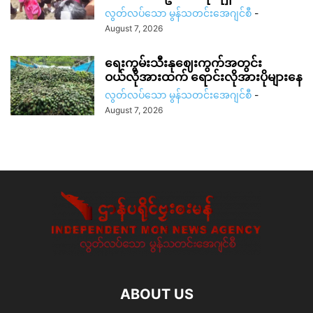
လွတ်လပ်သော မွန်သတင်းအေဂျင်စီ
-
August 7, 2026
ရေးကွမ်းသီးနုဈေးကွက်အတွင်း
ဝယ်လိုအားထက် ရောင်းလိုအားပိုများနေ
လွတ်လပ်သော မွန်သတင်းအေဂျင်စီ
-
August 7, 2026
ABOUT US