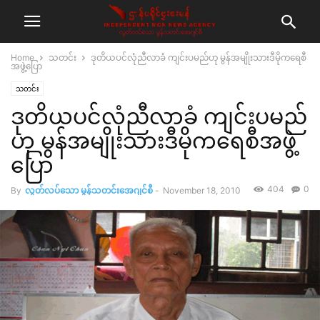
Home
သတင်း
ဒုတိယပင်လုံညီလာခံ ကျင်းပမည်ဟု မွန်အမျိုးသားဒီမိုကရေစီ
အဖွဲ့ပြော
သတင်း
ဒုတိယပင်လုံညီလာခံ ကျင်းပမည်
ဟု မွန်အမျိုးသားဒီမိုကရေစီအဖွဲ့
ပြော
404
0
By
လွတ်လပ်သော မွန်သတင်းအေဂျင်စီ
-
November 18, 2010