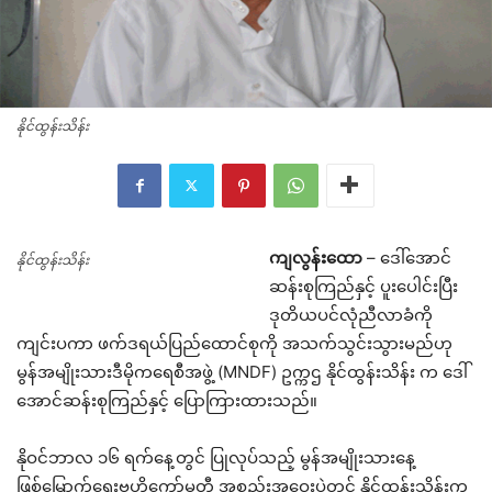
နိုင်ထွန်းသိန်း
ကျလွန်းထော
– ဒေါ်အောင်
နိုင်ထွန်းသိန်း
ဆန်းစုကြည်နှင့် ပူးပေါင်းပြီး
ဒုတိယပင်လုံညီလာခံကို
ကျင်းပကာ ဖက်ဒရယ်ပြည်ထောင်စုကို အသက်သွင်းသွားမည်ဟု
မွန်အမျိုးသားဒီမိုကရေစီအဖွဲ့ (MNDF) ဥက္ကဌ နိုင်ထွန်းသိန်း က ဒေါ်
အောင်ဆန်းစုကြည်နှင့် ပြောကြားထားသည်။
နိုဝင်ဘာလ ၁၆ ရက်နေ့တွင် ပြုလုပ်သည့် မွန်အမျိုးသားနေ့
ဖြစ်မြောက်ရေးဗဟိုကော်မတီ အစည်းအဝေးပွဲတွင် နိုင်ထွန်းသိန်းက