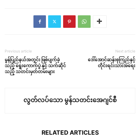
Previous article
Next article
မွန်ပြည်နယ်အတွင်း ဖြစ်ပျက်ခဲ့
ဒေါ်အောင်ဆန်းစုကြည်နှင့်
သည့် ရွေးကောက်ပွဲ နှင့် သက်ဆိုင်
တိုင်းရင်းသားအရေး
သည့် သတင်းမှတ်တမ်းများ
လွတ်လပ်သော မွန်သတင်းအေဂျင်စီ
RELATED ARTICLES