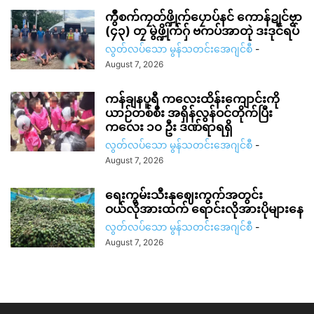
ကွဳစက်ကၠတ်ဖ္ဍိုက်ပၠောပ်နင် ကောန်ဍုင်ဗၟာ
(၄၃) တၠ မွဲဖ္ဍိုက်ဂှ် ဗကပ်အာတုဲ ဒးဒုင်ရပ်
လွတ်လပ်သော မွန်သတင်းအေဂျင်စီ
-
August 7, 2026
ကန်ချနပူရီ ကလေးထိန်းကျောင်းကို
ယာဉ်တစ်စီး အရှိန်လွန်ဝင်တိုက်ပြီး
ကလေး ၁၀ ဦး ဒဏ်ရာရရှိ
လွတ်လပ်သော မွန်သတင်းအေဂျင်စီ
-
August 7, 2026
ရေးကွမ်းသီးနုဈေးကွက်အတွင်း
ဝယ်လိုအားထက် ရောင်းလိုအားပိုများနေ
လွတ်လပ်သော မွန်သတင်းအေဂျင်စီ
-
August 7, 2026