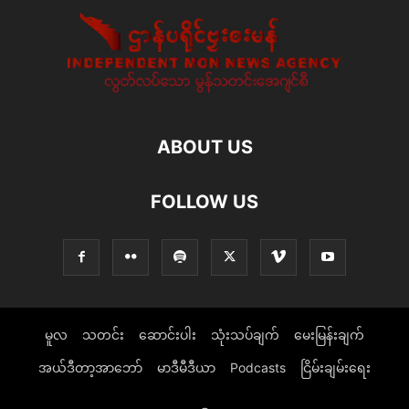
ABOUT US
FOLLOW US
မူလ
သတင်း
ဆောင်းပါး
သုံးသပ်ချက်
မေးမြန်းချက်
အယ်ဒီတာ့အာဘော်
မာဒီမီဒီယာ
Podcasts
ငြိမ်းချမ်းရေး