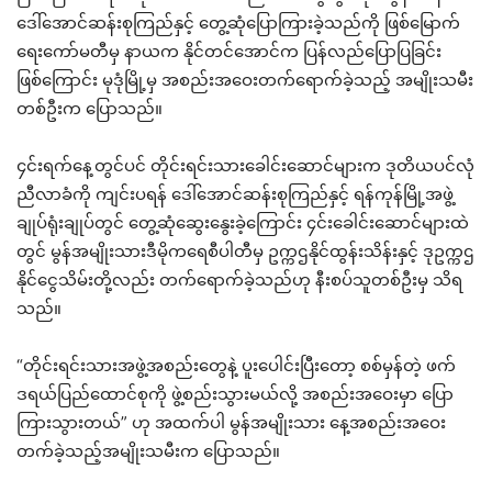
ဒေါ်အောင်ဆန်းစုကြည်နှင့် တွေ့ဆုံပြောကြားခဲ့သည်ကို ဖြစ်မြောက်
ရေးကော်မတီမှ နာယက နိုင်တင်အောင်က ပြန်လည်ပြောပြခြင်း
ဖြစ်ကြောင်း မုဒုံမြို့မှ အစည်းအဝေးတက်ရောက်ခဲ့သည့် အမျိုးသမီး
တစ်ဦးက ပြောသည်။
၄င်းရက်နေ့တွင်ပင် တိုင်းရင်းသားခေါင်းဆောင်များက ဒုတိယပင်လုံ
ညီလာခံကို ကျင်းပရန် ဒေါ်အောင်ဆန်းစုကြည်နှင့် ရန်ကုန်မြို့အဖွဲ့
ချုပ်ရုံးချုပ်တွင် တွေ့ဆုံဆွေးနွေးခဲ့ကြောင်း ၄င်းခေါင်းဆောင်များထဲ
တွင် မွန်အမျိုးသားဒီမိုကရေစီပါတီမှ ဥက္ကဌနိုင်ထွန်းသိန်းနှင့် ဒုဥက္ကဌ
နိုင်ငွေသိမ်းတို့လည်း တက်ရောက်ခဲ့သည်ဟု နီးစပ်သူတစ်ဦးမှ သိရ
သည်။
“တိုင်းရင်းသားအဖွဲ့အစည်းတွေနဲ့ ပူးပေါင်းပြီးတော့ စစ်မှန်တဲ့ ဖက်
ဒရယ်ပြည်ထောင်စုကို ဖွဲ့စည်းသွားမယ်လို့ အစည်းအဝေးမှာ ပြော
ကြားသွားတယ်” ဟု အထက်ပါ မွန်အမျိုးသား နေ့အစည်းအဝေး
တက်ခဲ့သည့်အမျိုးသမီးက ပြောသည်။