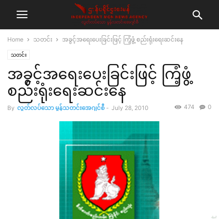
Home
သတင်း
အခွင့်အရေးပေးခြင်းဖြင့် ကြံ့ဖွံ့ စည်းရုံးရေးဆင်းနေ
သတင်း
အခွင့်အရေးပေးခြင်းဖြင့် ကြံ့ဖွံ့
စည်းရုံးရေးဆင်းနေ
474
0
By
လွတ်လပ်သော မွန်သတင်းအေဂျင်စီ
-
July 28, 2010