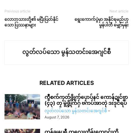
Previous article
Next article
လောဘသားတို့၏ မပြီးပြတ်နိုင်
ရွေးကောက်ပွဲမှာ အနိုင်ရမည်ဟု
သော ပြဿနာများ
မွန်ပါတီ မျှော်မှန်း
လွတ်လပ်သော မွန်သတင်းအေဂျင်စီ
RELATED ARTICLES
ကွဳစက်ကၠတ်ဖ္ဍိုက်ပၠောပ်နင် ကောန်ဍုင်ဗၟာ
(၄၃) တၠ မွဲဖ္ဍိုက်ဂှ် ဗကပ်အာတုဲ ဒးဒုင်ရပ်
လွတ်လပ်သော မွန်သတင်းအေဂျင်စီ
-
August 7, 2026
ကန်ချနပူရီ ကလေးထိန်းကျောင်းကို