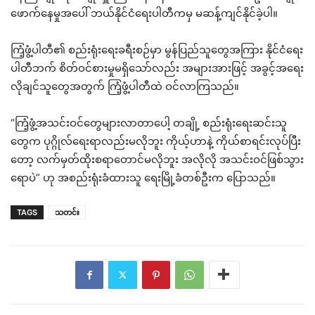
ဖောက်နေမှုအပေါ် ဘယ်နိုင်ငံရေးပါတီကမှ မဆန့်ကျင်နိုင်ခဲ့ပါ။
ကြံ့ဖွံ့ပါတီ၏ စည်းရုံးရေးခရီးစဉ်မှာ မွန်ပြည်သူတွေအကြား နိုင်ငံရေး
ပါတီဘက် စိတ်ဝင်စားမှုမရှိသော်လည်း အများအားဖြင့် အခွင့်အရေး
လိုချင်သူတွေအတွက် ကြံ့ဖွံ့ပါတီထဲ ဝင်လာကြသည်။
“ကြံ့ဖွံ့အသင်းဝင်တွေများလာတာပေါ့ တချို့ စည်းရုံးရေးဆင်းသူ
တွေက ပုဂ္ဂိုလ်ရေးရာလည်းမလိုဘူး ကိုယ့်ဟာနဲ့ ကိုယ်စာရင်းလုပ်ပြီး
တော့ လက်မှတ်ထိုးစရာတောင်မလိုဘူး အလိုလို အသင်းဝင်ဖြစ်သွား
ရောပဲ” ဟု အစည်းရုံးခံထားသူ ရေးမြို့ခံတစ်ဦးက ပြောသည်။
TAGS
သတင်း