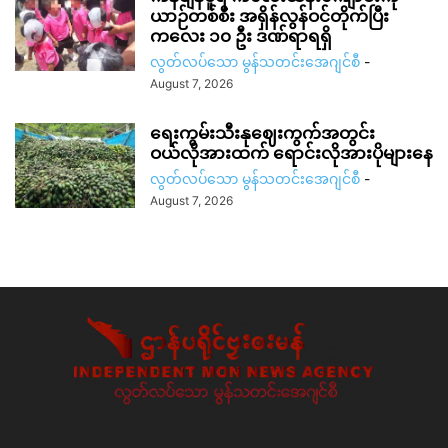
ယာဉ်တစ်စီး အရှိန်လွန်ဝင်တိုက်ပြီး
ကလေး ၁၀ ဦး ဒဏ်ရာရရှိ
လွတ်လပ်သော မွန်သတင်းအေဂျင်စီ
-
August 7, 2026
ရေးကွမ်းသီးနုဈေးကွက်အတွင်း
ဝယ်လိုအားထက် ရောင်းလိုအားပိုများနေ
လွတ်လပ်သော မွန်သတင်းအေဂျင်စီ
-
August 7, 2026