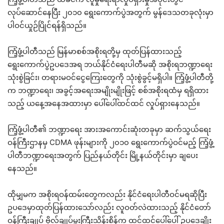
လုပ်ဆောင်နေပြီး ၂၀၁၀ ရွေးကောက်ပွဲအတွက် မွန်ဒေသတခုလုံးမှာ
ပါဝင်ယှုဉ်ပြိုင်ရန်ရှိသည်။
ကြံ့ဖွံ့ပါတီသည် မြန်မာစစ်အစိုးရတို့မှ ထုတ်ပြန်ထားသည့်
ရွေးကောက်ပွဲဥပဒေအရ ဘယ်နိုင်ငံရေးပါတီမဆို အစိုးရဘဏ္ဍာရေး
သုံးစွဲခြင်း၊ တရားမဝင်ငွေကြေးတွေကို သုံးစွဲခွင့်မရှိပါ။ ကြံ့ဖွံ့ပါတီတို့
က ဘဏ္ဍာရေး၊ အခွင့်အရေးအမျိုးမျိုးဖြင့် စစ်အစိုးရထံမှ ရရှိထား
သည့် ယနေ့အနေအထားမှာ ပေါ်ပေါ်ထင်ထင် လှုပ်ရှားနေသည်။
ကြံ့ဖွံ့ပါတီ၏ ဘဏ္ဍာရေး အားအကောင်းဆုံးတခုမှာ ဆက်သွယ်ရေး
ဝန်ကြီးဌာနမှ CDMA ဖုန်းများကို ၂၀၁၀ ရွေးကောက်ပွဲဝင်မည့် ကြံ့ဖွံ့
ပါတီဘဏ္ဍာရေးအတွက် ပြည်နယ်တိုင်း မြို့နယ်တိုင်းမှာ ချပေး
နေသည်။
ထိုမျှမက အစိုးရဝန်ထမ်းတွေကလည်း နိုင်ငံရေးပါတီဝင်မရဆိုပြီး
ဥပဒေမှာထုတ်ပြန်ထားသော်လည်း လူဝတ်လဲထားသည့် နိုင်ငံတော်
ဝန်ကြီးချုပ် ဗိုလ်ချုပ်မှူးကြီးသိန်းစိန်က ထင်ထင်ပေါ်ပေါ် ဥပဒေချိုး