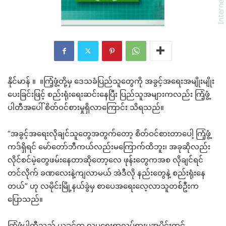
နိုင်မာန် ။ ။ကြံ့ဖွံ့တို့မှ ဒေသခံပြည်သူတွေကို အခွင့်အရေးအမျိုးမျိုး
ပေးခြင်းဖြင့် စည်းရုံးရေးဆင်းနေပြီး ပြည်သူအများကလည်း ကြံ့ဖွံ့
ပါတီအပေါ် စိတ်ဝင်စားမှုရှိလာကြောင်း သိရသည်။
“အခွင့်အရေးလိုချင်သူတွေအတွက်တော့ စိတ်ဝင်စားတာပေါ့ ကြံ့ဖွံ့
ကဒ်ရှိရင် မော်တော်ဘီကယ်လည်းမကြောက်ထိဘူး၊ အခုဆိုလည်း
လိုင်စင်မဲ့တွေဖမ်းနေတာဆိုတော့လေ ဖုန်းတွေကအစ လိုချင်ရင်
တင်လိုက် ခဏလေးနဲ့ကျလာမယ် အဲဒီလို နည်းတွေနဲ့ စည်းရုံးနေ
တယ်” ဟု လမိုင်းမြို့နယ်ခွဲမှ စာပေအရေးလေ့လာသူတစ်ဦးက
ပြောသည်။
ကြံ့ဖွံ့ပါတီသည် ယခင်က လူမှုရေးရာလှုပ်ရှားမှုအပိုင်းတွင်