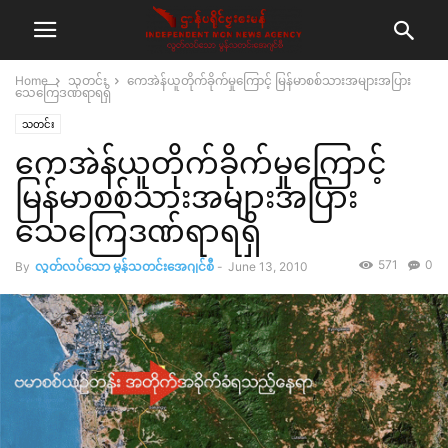
Home
သတင်း
ကေအဲန်ယူတိုက်ခိုက်မှုကြောင့် မြန်မာစစ်သားအများအပြား
သေကြေဒဏ်ရာရရှိ
သတင်း
ကေအဲန်ယူတိုက်ခိုက်မှုကြောင့်
မြန်မာစစ်သားအများအပြား
သေကြေဒဏ်ရာရရှိ
571
0
By
လွတ်လပ်သော မွန်သတင်းအေဂျင်စီ
-
June 13, 2010