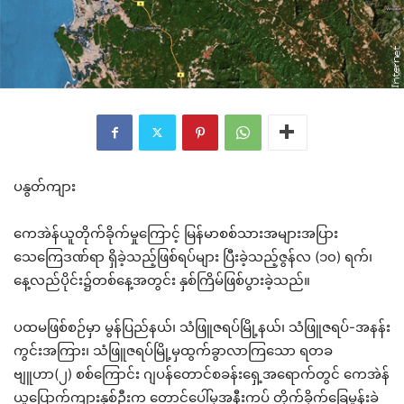
ပနွတ်ကျား
ကေအဲန်ယူတိုက်ခိုက်မှုကြောင့် မြန်မာစစ်သားအများအပြား
သေကြေဒဏ်ရာ ရှိခဲ့သည့်ဖြစ်ရပ်များ ပြီးခဲ့သည့်ဇွန်လ (၁၀) ရက်၊
နေ့လည်ပိုင်း၌တစ်နေ့အတွင်း နှစ်ကြိမ်ဖြစ်ပွားခဲ့သည်။
ပထမဖြစ်စဉ်မှာ မွန်ပြည်နယ်၊ သံဖြူဇရပ်မြို့နယ်၊ သံဖြူဇရပ်-အနန်း
ကွင်းအကြား၊ သံဖြူဇရပ်မြို့မှထွက်ခွာလာကြသော ရတခ
ဗျူဟာ(၂) စစ်ကြောင်း ဂျပန်တောင်စခန်းရှေ့အရောက်တွင် ကေအဲန်
ယူပြောက်ကျားနှစ်ဦးက တောင်ပေါ်မှအနီးကပ် တိုက်ခိုက်ခြေမှုန်းခဲ့