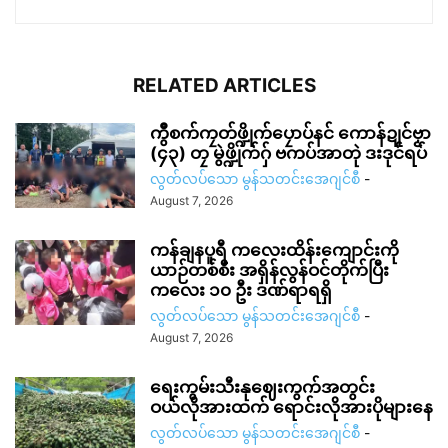
RELATED ARTICLES
ကွဳစက်ကၠတ်ဖ္ဍိုက်ပၠောပ်နင် ကောန်ဍုင်ဗၟာ
(၄၃) တၠ မွဲဖ္ဍိုက်ဂှ် ဗကပ်အာတုဲ ဒးဒုင်ရပ်
လွတ်လပ်သော မွန်သတင်းအေဂျင်စီ
-
August 7, 2026
ကန်ချနပူရီ ကလေးထိန်းကျောင်းကို
ယာဉ်တစ်စီး အရှိန်လွန်ဝင်တိုက်ပြီး
ကလေး ၁၀ ဦး ဒဏ်ရာရရှိ
လွတ်လပ်သော မွန်သတင်းအေဂျင်စီ
-
August 7, 2026
ရေးကွမ်းသီးနုဈေးကွက်အတွင်း
ဝယ်လိုအားထက် ရောင်းလိုအားပိုများနေ
လွတ်လပ်သော မွန်သတင်းအေဂျင်စီ
-