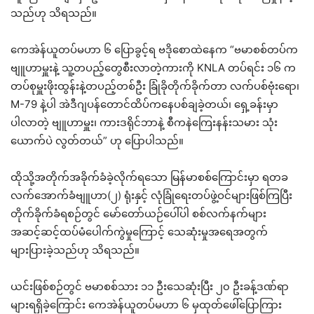
သည်ဟု သိရသည်။
ကေအဲန်ယူတပ်မဟာ ၆ ပြောခွင့်ရ ဗဒိုစောထဲနေက “ဗမာစစ်တပ်က
ဗျူဟာမှူးနဲ့ သူ့တပည့်တွေစီးလာတဲ့ကားကို KNLA တပ်ရင်း ၁၆ က
တပ်စုမှူးဖိုးထွန်းနဲ့တပည့်တစ်ဦး ခြုံခိုတိုက်ခိုက်တာ လက်ပစ်ဗုံးရော၊
M-79 နဲ့ပါ အဲဒီဂျပန်တောင်ထိပ်ကနေပစ်ချခဲ့တယ်၊ ရှေ့ခန်းမှာ
ပါလာတဲ့ ဗျူဟာမှူး၊ ကားဒရိုင်ဘာနဲ့ စီကနဲကြေးနန်းသမား သုံး
ယောက်ပဲ လွတ်တယ်” ဟု ပြောပါသည်။
ထိုသို့အတိုက်အခိုက်ခံခဲ့လိုက်ရသော မြန်မာစစ်ကြောင်းမှာ ရတခ
လက်အောက်ခံဗျူဟာ(၂) ရုံးနှင့် လုံခြုံရေးတပ်ဖွဲ့ဝင်များဖြစ်ကြပြီး
တိုက်ခိုက်ခံရစဉ်တွင် မော်တော်ယဉ်ပေါ်ပါ စစ်လက်နက်များ
အဆင့်ဆင့်ထပ်မံပေါက်ကွဲမှုကြောင့် သေဆုံးမှုအရေအတွက်
များပြားခဲ့သည်ဟု သိရသည်။
ယင်းဖြစ်စဉ်တွင် ဗမာစစ်သား ၁၁ ဦးသေဆုံးပြီး ၂၀ ဦးခန့်ဒဏ်ရာ
များရရှိခဲ့ကြောင်း ကေအဲန်ယူတပ်မဟာ ၆ မှထုတ်ဖေါ်ပြောကြား