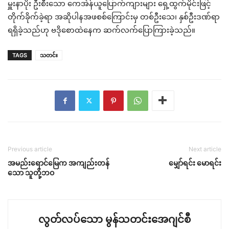
မှူးနာပိုး ဦးစီးသော ကေအဲန်ယူပြောက်ကျားများ ရှေ့ထွက်မိုင်းဖြင့်
တိုက်ခိုက်ခဲ့ရာ အဆိုပါနအဖစစ်ကြောင်းမှ တစ်ဦးသေ၊ နှစ်ဦးဒဏ်ရာ
ရရှိခဲ့သည်ဟု ဗဒိုစောထဲနေက ဆက်လက်ပြောကြားခဲ့သည်။
TAGS
သတင်း
Previous article
Next article
အမည်းရောင်မြေက အကျည်းတန်
မျှော်ရင်း မောရင်း
သော သူတို့ဘဝ
လွတ်လပ်သော မွန်သတင်းအေဂျင်စီ