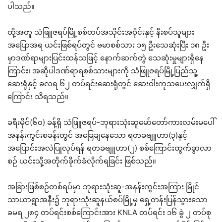
ပါသည်။
ထို့အတူ သံဖြူဇရပ်မြို့စစ်တပ်အသိုင်းအဝိုင်းနှင့် နီးစပ်သူများ
အပြောအရ ယင်းဖြစ်ရပ်တွင် ဗမာစစ်သား ၁၅ ဦးသေဆုံးပြီး ၁၈ ဦး
မှာဒဏ်ရာများပြင်းထန်သဖြင့် နောက်ဆက်တွဲ သေဆုံးမှုများရှိနေ
ကြာင်း၊ အဆိုပါဒဏ်ရာရစစ်သားများကို သံဖြူဇရပ်မြို့ပြည်သူ့
ဆေးရုံနှင့် ခလရ ၆၂ တပ်ရင်းဆေးရုံတွင် ဆေးဝါးကုသပေးလျှက်ရှိ
ကြောင်း သိရသည်။
ခရီးမိုင်(၆၀) ခန့်ရှိ သံဖြူဇရပ်-ဘုရားသုံးဆူမော်တော်ကားလမ်းမပေါ်
အနန်းကွင်းစခန်းတွင် အခြေချနေသော ရတခဗျူဟာ(၃)နှင့်
အပြောင်းအလဲပြုလုပ်ရန် ရတခဗျူဟာ(၂) စစ်ကြောင်းထွက်ခွာလာ
စဉ် ယင်းသို့အတိုက်ခိုက်ခံလိုက်ရခြင်း ဖြစ်သည်။
အခြားဖြစ်စဉ်တစ်ရပ်မှာ ဘုရားသုံးဆူ-အနန်းကွင်းအကြား မြိုင်
သာယာရွာအနီး၌ ဘုရားသုံးဆူနယ်စပ်မြို့မှ ရှေ့တန်းပြန်သွားသော
ခမရ ၂၈၄ တပ်ရင်းစစ်ကြောင်းအား KNLA တပ်ရင်း ၁၆ ခွဲ ၂ တပ်စု