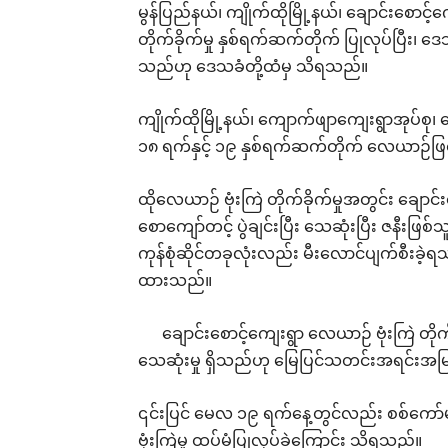
မွန်ပြည်နယ်၊ ကျိုက်ထိုမြို့နယ်၊ ချောင်းစောင
တိုက်ခိုက်မှု နှစ်ရက်ဆက်တိုက် ပြုလုပ်ပြီး၊
သည်ဟု ဒေသခံတို့ထံမှ သိရသည်။
ကျိုက်ထိုမြို့နယ်၊ ကျောက်ဖျာကျေးရွာအုပ်စု
၁၈ ရက်နှင့် ၁၉ နှစ်ရက်ဆက်တိုက် လေယာဉ်ဖြင့် ဗ
ထိုလေယာဉ် ဗုံးကြဲ တိုက်ခိုက်မှုအတွင်း ချောင်
စောကျော်တင့် ပွဲချင်းပြီး သေဆုံးပြီး ဇနီးဖြစ
ကုန်စုံဆိုင်တခုလုံးလည်း မီးလောင်ပျက်စီး
ထားသည်။
ချောင်းစောင့်ကျေးရွာ လေယာဉ် ဗုံးကြဲ တိုက
သေဆုံးမှု ရှိသည်ဟု မြေပြင်သတင်းအရင်းအမြ
၎င်းပြင် မေလ ၁၉ ရက်နေ့တွင်လည်း စစ်ကော်
ဗုံးကြဲမှု ထပ်မံပြုလုပ်ခဲ့ကြောင်း သိရသည်။