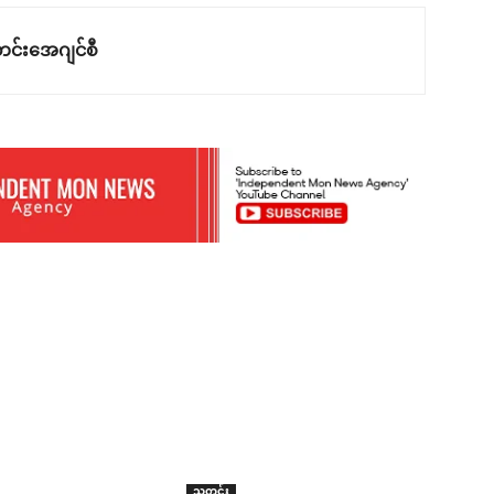
င်းအေဂျင်စီ
သတင်း