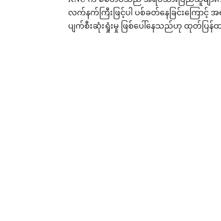
KNU က စစ်တပ်သည် အရပ်သားပြည်သူများကို ပ
လက်နက်ကြီးဖြင့်ပါ ပစ်ခတ်နေခြင်းကြောင့် အရပ်
ပျက်စီးဆုံးရှုံးမှု ဖြစ်ပေါ်နေသည်ဟု ထုတ်ပြ