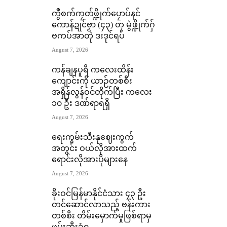
ကွဳစက်ကၠတ်ဖ္ဍိုက်ပၠောပ်နင်
ကောန်ဍုင်ဗၟာ (၄၃) တၠ မွဲဖ္ဍိုက်ဂှ်
ဗကပ်အာတုဲ ဒးဒုင်ရပ်
August 7, 2026
ကန်ချနပူရီ ကလေးထိန်း
ကျောင်းကို ယာဉ်တစ်စီး
အရှိန်လွန်ဝင်တိုက်ပြီး ကလေး
၁၀ ဦး ဒဏ်ရာရရှိ
August 7, 2026
ရေးကွမ်းသီးနုဈေးကွက်
အတွင်း ဝယ်လိုအားထက်
ရောင်းလိုအားပိုများနေ
August 7, 2026
ခိုးဝင်မြန်မာနိုင်ငံသား ၄၃ ဦး
တင်ဆောင်လာသည့် ဗန်းကား
တစ်စီး တိမ်းမှောက်မှုဖြစ်ရာမှ