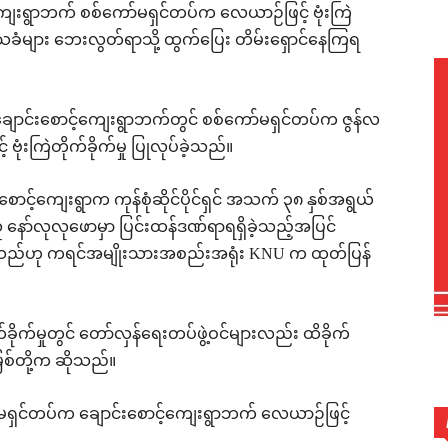
့်ကျေးရွာဘက် စစ်ကော်မရှင်တပ်က လေယာဉ်ဖြင့် ဗုံးကြဲ
 ဒေသခံများ ဘေးလွတ်ရာသို့ ထွက်ပြေး တိမ်းရှောင်နေကြရ
၊ ချောင်းစောင့်ကျေးရွာဘက်တွင် စစ်ကော်မရှင်တပ်က ဇွန်လ
ုံးကြဲတိုက်ခိုက်မှု ပြုလုပ်ခဲ့သည်။
းစောင့်ကျေးရွာက ကုန်စုံဆိုင်ပိုင်ရှင် အသက် ၃၈ နှစ်အရွယ်
်သူ နော်လုလုဖောမှာ ပြင်းထန်ဒဏ်ရာရရှိခဲ့သည့်အပြင်
ခဲ့ရသည်ဟု ကရင်အမျိုးသားအစည်းအရုံး KNU က ထုတ်ပြန်
်ခိုက်မှုတွင် တော်လှန်ရေးတပ်ဖွဲ့ဝင်များလည်း ထိခိုက်
စ်တို့က ဆိုသည်။
မရှင်တပ်က ချောင်းစောင့်ကျေးရွာဘက် လေယာဉ်ဖြင့်