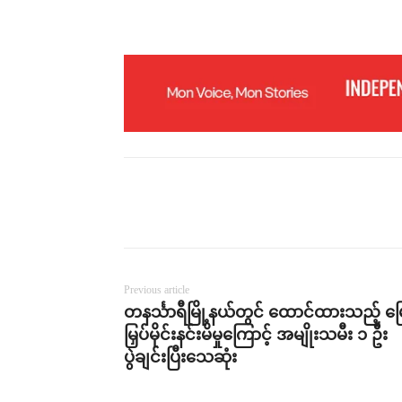
Previous article
တနင်္သာရီမြို့နယ်တွင် ထောင်ထားသည့် မြ
မြှပ်မိုင်းနင်းမိမှုကြောင့် အမျိုးသမီး ၁ ဦး
ပွဲချင်းပြီးသေဆုံး