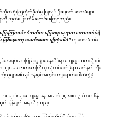
က် ဗုံးကြဲတိုက်ခိုက်မှု ပြုလုပ်ပြီးနောက် ဒေသခံများ
သို့ ထွက်ပြေး တိမ်းရှောင်နေကြရသည်။
ွက်ပြေးကြတယ်။ ဒီဘက်က ပြေးစရာနေရာက တောဘက်ပဲရှိ
 ဖြစ်နေတော့ အခက်အခဲက မျိုးစုံးပါပဲ”
ဟု ဒေသခံတစ်
င်း အရပ်သားပြည်သူများ နေထိုင်ရာ ကျေးရွာဘက်သို့ စစ်
်က ၁၂၀ မမ လက်နက်ကြီး ၄ လုံး ပစ်ခတ်ခဲ့ရာ လက်နက်ကြီး
သူများ၏ လုပ်ငန်းခွင်အတွင်း ကျရောက်ပေါက်ကွဲခဲ့
ေးချောင်းဖျားကျေးရွာနေ အသက် ၄၄ နှစ်အရွယ် စောစိန်
 ထုတ်ပြန်ချက်အရ သိရသည်။