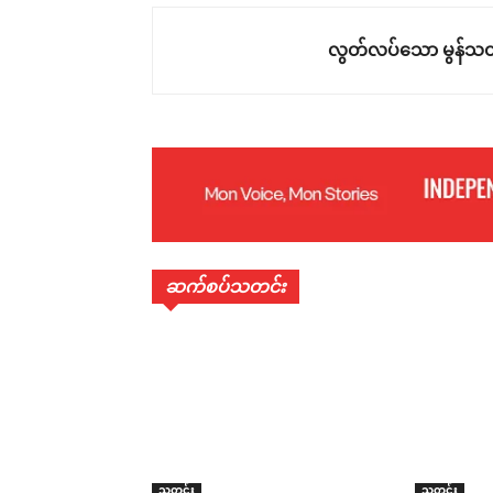
လွတ်လပ်သော မွန်သတ
ဆက်စပ်သတင်း
သတင်း
သတင်း