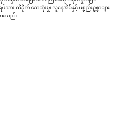
စ်မှတ်ထားပြီး လေကြောင်းတိုက်ခိုက်မှုအပြင်
သား ထိခိုက် သေဆုံးမှု၊ လူနေအိမ်နှင့် ပစ္စည်းဥစ္စာများ
န်ထားသည်။