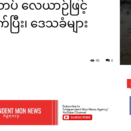
်တပ် လေယာဉ်ဖြင့်
်ပြီး၊ ဒေသခံများ
95
0
WhatsApp