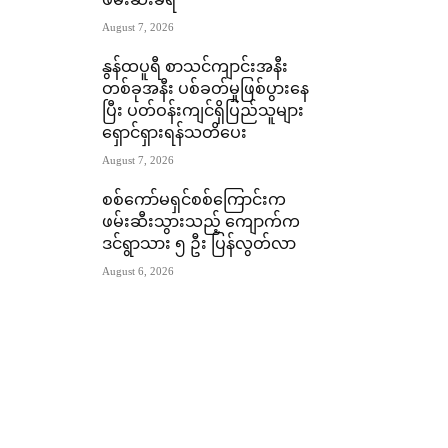
ဖမ်းဆီးခံရ
August 7, 2026
နွန်ထပူရီ စာသင်ကျာင်းအနီး
တစ်ခုအနီး ပစ်ခတ်မှုဖြစ်ပွားနေ
ပြီး ပတ်ဝန်းကျင်ရှိပြည်သူများ
ရှောင်ရှားရန်သတိပေး
August 7, 2026
စစ်ကော်မရှင်စစ်ကြောင်းက
ဖမ်းဆီးသွားသည့် ကျောက်က
ဒင်ရွာသား ၅ ဦး ပြန်လွတ်လာ
August 6, 2026