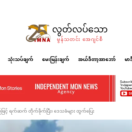
လွတ်လပ်သော
မွန်သတင်း အေဂျင်စီ
သုံးသပ်ချက်
မေးမြန်းချက်
အယ်ဒီတာ့အာဘော်
မာဒ
ြင့် ရက်ဆက် တိုက်ခိုက်ပြီး၊ ဒေသခံများ ထွက်ပြေး