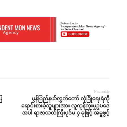
Next article
ေ
မွန်ပြည်နယ်လွှတ်တော် လုံခြုံရေးရဲကို
ရောင်းစားခဲ့သူများအား လူကုန်ကူးမှုဥပဒေ
အပါ ရာဇာသတ်ကြီးပုဒ်မ ၄ ခုဖြင့် အမှုဖွင့်