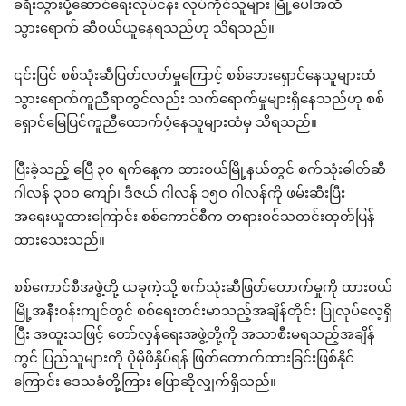
ခရီးသွားပို့ဆောင်ရေးလုပ်ငန်း လုပ်ကိုင်သူများ မြို့ပေါ်အထိ
သွားရောက် ဆီဝယ်ယူနေရသည်ဟု သိရသည်။
၎င်းပြင် စစ်သုံးဆီပြတ်လတ်မှုကြောင့် စစ်ဘေးရှောင်နေသူများထံ
သွားရောက်ကူညီရာတွင်လည်း သက်ရောက်မှုများရှိနေသည်ဟု စစ်
ရှောင်မြေပြင်ကူညီထောက်ပံ့နေသူများထံမှ သိရသည်။
ပြီးခဲ့သည့် ဧပြီ ၃၀ ရက်နေ့က ထားဝယ်မြို့နယ်တွင် စက်သုံးဓါတ်ဆီ
ဂါလန် ၃၀၀ ကျော်၊ ဒီဇယ် ဂါလန် ၁၅၀ ဂါလန်ကို ဖမ်းဆီးပြီး
အရေးယူထားကြောင်း စစ်ကောင်စီက တရားဝင်သတင်းထုတ်ပြန်
ထားသေးသည်။
စစ်ကောင်စီအဖွဲ့တို့ ယခုကဲ့သို့ စက်သုံးဆီဖြတ်တောက်မှုကို ထားဝယ်
မြို့အနီးဝန်းကျင်တွင် စစ်ရေးတင်းမာသည့်အချိန်တိုင်း ပြုလုပ်လေ့ရှိ
ပြီး အထူးသဖြင့် တော်လှန်ရေးအဖွဲ့တို့ကို အသာစီးမရသည့်အချိန်
တွင် ပြည်သူများကို ပိုမိုဖိနှိပ်ရန် ဖြတ်တောက်ထားခြင်းဖြစ်နိုင်
ကြောင်း ဒေသခံတို့ကြား ပြောဆိုလျှက်ရှိသည်။