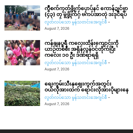
ကွဳစက်ကၠတ်ဖ္ဍိုက်ပၠောပ်နင် ကောန်ဍုင်ဗၟာ
(၄၃) တၠ မွဲဖ္ဍိုက်ဂှ် ဗကပ်အာတုဲ ဒးဒုင်ရပ်
လွတ်လပ်သော မွန်သတင်းအေဂျင်စီ
-
August 7, 2026
ကန်ချနပူရီ ကလေးထိန်းကျောင်းကို
ယာဉ်တစ်စီး အရှိန်လွန်ဝင်တိုက်ပြီး
ကလေး ၁၀ ဦး ဒဏ်ရာရရှိ
လွတ်လပ်သော မွန်သတင်းအေဂျင်စီ
-
August 7, 2026
ရေးကွမ်းသီးနုဈေးကွက်အတွင်း
ဝယ်လိုအားထက် ရောင်းလိုအားပိုများနေ
လွတ်လပ်သော မွန်သတင်းအေဂျင်စီ
-
August 7, 2026