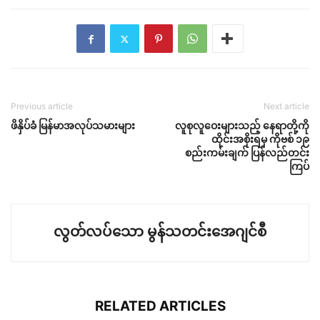
Previous article
Next article
ဖိနှိပ်ခံ မြန်မာအလုပ်သမားများ
လူစုလူဝေးများသည့် နေရာတို့ကို
ထိုင်းအစိုးရမှ ကိုဗစ် ၁၉
စည်းကမ်းချက် ပြန်လည်တင်း
ကြပ်
လွတ်လပ်သော မွန်သတင်းအေဂျင်စီ
RELATED ARTICLES