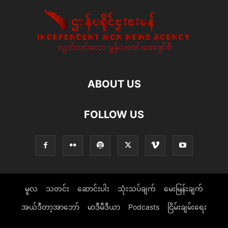
ABOUT US
FOLLOW US
မူလ
သတင်း
ဆောင်းပါး
သုံးသပ်ချက်
မေးမြန်းချက်
အယ်ဒီတာ့အာဘော်
မာဒီမီဒီယာ
Podcasts
ငြိမ်းချမ်းရေး