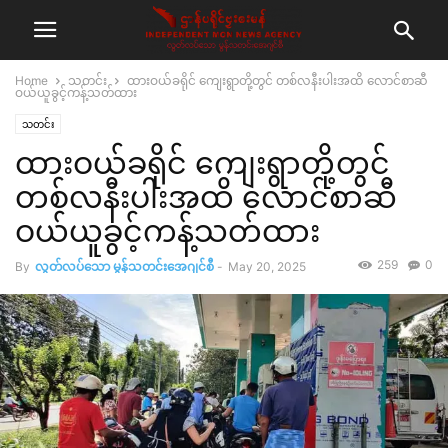
Home
သတင်း
ထားဝယ်ခရိုင် ကျေးရွာတို့တွင် တစ်လနီးပါးအထိ လောင်စာဆီ
ဝယ်ယူခွင့်ကန့်သတ်ထား
သတင်း
ထားဝယ်ခရိုင် ကျေးရွာတို့တွင်
တစ်လနီးပါးအထိ လောင်စာဆီ
ဝယ်ယူခွင့်ကန့်သတ်ထား
259
0
By
လွတ်လပ်သော မွန်သတင်းအေဂျင်စီ
-
May 20, 2025