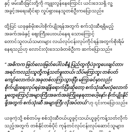
နှင့် ဖမ်းဆီးခြင်းတို့ကို ကျူးလွန်နေကြောင်း ယင်းဒေသရှိ လူ့
အခွင့်အရေးဆိုင်ရာ လှုပ်ရှားနေသူတစ်ဦးကပြောသည်။
ထို့ပြင် ယခုနှစ်မိုးစပါးစိုက်ပျိုးရန်အတွက် စက်သုံးဆီရရှိမည့်
အခက်အခဲနှင့် ဈေးကြီးပေးဝယ်နေရ သောကြောင့်
တောင်သူလယ်သမားများ လယ်လုပ်ငန်းလုပ်ကိုင်ရန်အတွက်စိုးရိမ်
နေရသည်ဟု လောင်းလုံးဒေသခံတစ်ဦးက ဆက်ပြောသည်။
“ အဓိကက ဖြတ်လေးဖြတ်ပေါ်လစီနဲ့ ပြည်တွကိုပဲဒုက္ခပေးချင်တာ၊
အရင်ကလည်းသူတို့ကန့်သတ်ဖူးတယ်၊ သိပ်မကြာဘူး တစ်ပတ်
ကျော်လောက်ပဲ၊ အခုတစ်လကြာသွားပြီး မကြာခင်မှာလည်း
စိုက်ပျိုးရေးလုပ်ရမဲ့အချိန်ရောက်ပြီးဆိုတော့ စက်သုံးဆီမလုံလောက်
မှုတွေကြောင့်အများကြီးအခက်အခဲကြုံနေရတာပေါ့နော်၊ စိုက်ပျိုးနိုင်
ဖို့အတွက် စက်သုံးဆီ အများကြီး လိုအပ်တယ်”
ဟု ၎င်းကပြောသည်။
ယခုကဲ့သို့ စစ်တပ်မှ စစ်သုံးဆီဝယ်ယူခွင့်၊သယ်ယူခွင့်ကန့်သတ်လိုက်
သည့်အတွက် တစ်နိုင်တစ်ပိုင် ကုန်တင်လုပ်ငန်းလုပ်ဆောင်သူများ၊