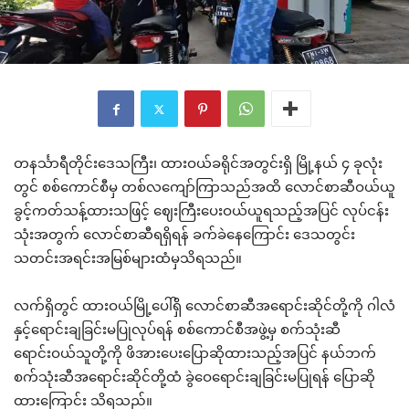
တနင်္သာရီတိုင်းဒေသကြီး၊ ထားဝယ်ခရိုင်အတွင်းရှိ မြို့နယ် ၄ ခုလုံး
တွင် စစ်ကောင်စီမှ တစ်လကျော်ကြာသည်အထိ လောင်စာဆီဝယ်ယူ
ခွင့်ကတ်သန့်ထားသဖြင့် ဈေးကြီးပေးဝယ်ယူရသည့်အပြင် လုပ်ငန်း
သုံးအတွက် လောင်စာဆီရရှိရန် ခက်ခဲနေကြောင်း ဒေသတွင်း
သတင်းအရင်းအမြစ်များထံမှသိရသည်။
လက်ရှိတွင် ထားဝယ်မြို့ပေါ်ရှိ လောင်စာဆီအရောင်းဆိုင်တို့ကို ဂါလံ
နှင့်ရောင်းချခြင်းမပြုလုပ်ရန် စစ်ကောင်စီအဖွဲ့မှ စက်သုံးဆီ
ရောင်းဝယ်သူတို့ကို ဖိအားပေးပြောဆိုထားသည့်အပြင် နယ်ဘက်
စက်သုံးဆီအရောင်းဆိုင်တို့ထံ ခွဲဝေရောင်းချခြင်းမပြုရန် ပြောဆို
ထားကြောင်း သိရသည်။