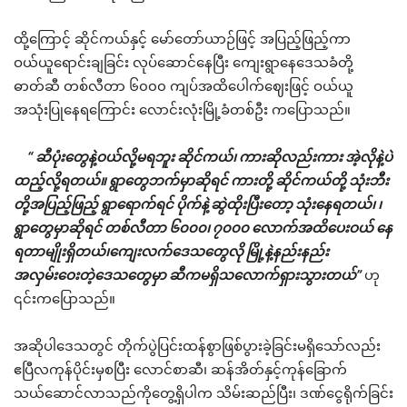
ထို့ကြောင့် ဆိုင်ကယ်နှင့် မော်တော်ယာဉ်ဖြင့် အပြည့်ဖြည့်ကာ
ဝယ်ယူရောင်းချခြင်း လုပ်ဆောင်နေပြီး ကျေးရွာနေဒေသခံတို့
ဓာတ်ဆီ တစ်လီတာ ၆၀၀၀ ကျပ်အထိပေါက်ဈေးဖြင့် ဝယ်ယူ
အသုံးပြုနေရကြောင်း လောင်းလုံးမြို့ခံတစ်ဦး ကပြောသည်။
“ ဆီပုံးတွေနဲ့ဝယ်လို့မရဘူး ဆိုင်ကယ်၊ ကားဆိုလည်းကား အဲ့လိုနဲ့ပဲ
ထည့်လို့ရတယ်။ ရွာတွေဘက်မှာဆိုရင် ကားတို့ ဆိုင်ကယ်တို့ သုံးဘီး
တို့အပြည့်ဖြည့် ရွာရောက်ရင် ပိုက်နဲ့ဆွဲထိုးပြီးတော့ သုံးနေရတယ်၊ ၊
ရွာတွေမှာဆိုရင် တစ်လီတာ ၆၀၀၀၊ ၇၀၀၀ လောက်အထိပေးဝယ် နေ
ရတာမျိုးရှိတယ်၊ကျေးလက်ဒေသတွေလို မြို့နဲ့နည်းနည်း
အလှမ်းဝေးတဲ့ဒေသတွေမှာ ဆီကမရှိသလောက်ရှားသွားတယ်”
ဟု
၎င်းကပြောသည်။
အဆိုပါဒေသတွင် တိုက်ပွဲပြင်းထန်စွာဖြစ်ပွားခဲ့ခြင်းမရှိသော်လည်း
ဧပြီလကုန်ပိုင်းမှစပြီး လောင်စာဆီ၊ ဆန်အိတ်နှင့်ကုန်ခြောက်
သယ်ဆောင်လာသည်ကိုတွေ့ရှိပါက သိမ်းဆည်ပြီး၊ ဒဏ်ငွေရိုက်ခြင်း