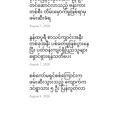
တင်ဆောင်လာသည့် ဗန်းကား
တစ်စီး တိမ်းမှောက်မှုဖြစ်ရာမှ
ဖမ်းဆီးခံရ
August 7, 2026
နွန်ထပူရီ စာသင်ကျာင်းအနီး
တစ်ခုအနီး ပစ်ခတ်မှုဖြစ်ပွားနေ
ပြီး ပတ်ဝန်းကျင်ရှိပြည်သူများ
ရှောင်ရှားရန်သတိပေး
August 7, 2026
စစ်ကော်မရှင်စစ်ကြောင်းက
ဖမ်းဆီးသွားသည့် ကျောက်က
ဒင်ရွာသား ၅ ဦး ပြန်လွတ်လာ
August 6, 2026