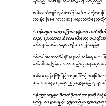
ဟုလည်း ဆန်စျေးကွက်အတွင်းမှ သိရသည်။
စပါးလက်ကျန် နည်းလာခြင်းနှင့် ဝယ်လိုအားမြင
လာခြင်းဖြစ်ကြောင်း ဆန်းရောင်းဝယ်နေသူတိ
“ဆန်စျေးကတော့ ပြောမနေနဲ့တော့ ဆက်တိုက်
လည်း နည်းလာတယ်လေ။ ပြီးတော့ ဝယ်လို
ဆန်ရောင်းဝယ်နေသူတစ်ဦးက ပြောသည်။
စစ်တပ်အာဏာသိမ်းပြီးနောက် ဆန်စျေးများ မြင
ဆနီးပါးခန့် မြင့်တက်လာသည်ဟု ဆန်ရောင်းဝယ်သ
ဆန်ဈေးနှုန်း ကြီးမြင့်လာမှုကြောင့် အခြ
အခက်အခဲနှင့် ရင်ဆိုင်ကြုံတွေ့ရသည်ဟု ၎င်
“မိုးတွင်းကျရင် ဒီထက်ပိုတက်လာမှာကို စိုး
လုပ်မှ တနေ့စားရတဲ့ ကျွန်မတို့လူတွေအတွ