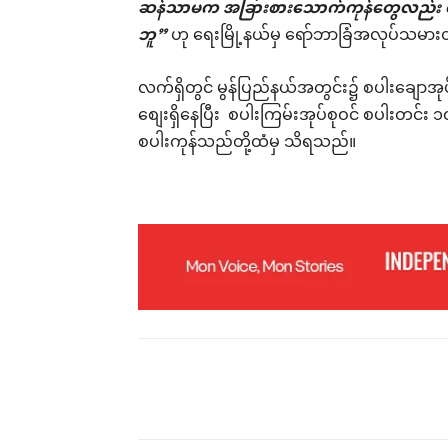
ဆန်သာမက အခြားစားသောက်ကုန်တွေလည်း 
ဘူ”
ဟု ရေးမြို့နယ်မှ ရော်ဘာခြံအလုပ်သမာ
လက်ရှိတွင် မွန်ပြည်နယ်အတွင်း၌ စပါးချောအုပ
စျေးရှိနေပြီး စပါးကြမ်းအုပ်စုဝင် စပါးတင်း ၁
စပါးကုန်သည်တို့ထံမှ သိရသည်။