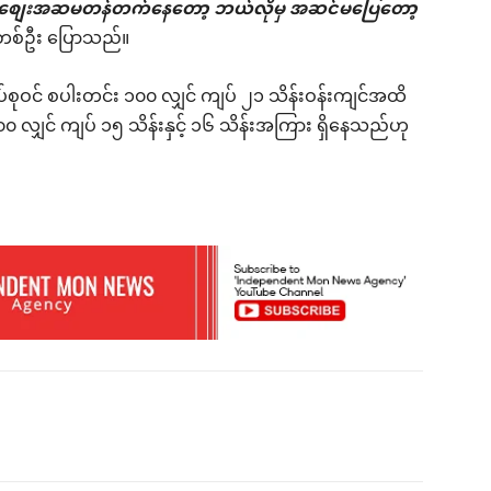
စျေးအဆမတန်တက်နေတော့ ဘယ်လိုမှ အဆင်မပြေတော့
းတစ်ဦး ပြောသည်။
်စုဝင် စပါးတင်း ၁၀၀ လျှင် ကျပ် ၂၁ သိန်းဝန်းကျင်အထိ
၀၀ လျှင် ကျပ် ၁၅ သိန်းနှင့် ၁၆ သိန်းအကြား ရှိနေသည်ဟု