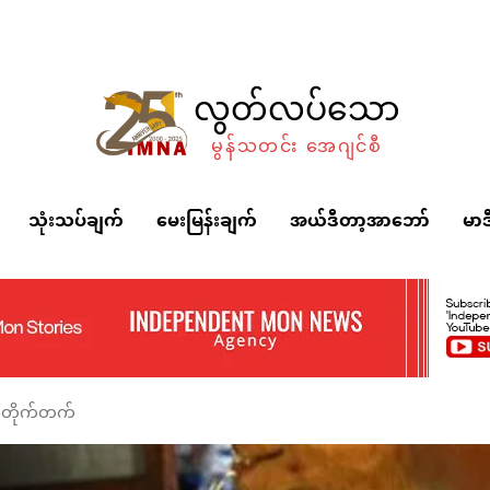
လွတ်လပ်သော
မွန်သတင်း အေဂျင်စီ
သုံးသပ်ချက်
မေးမြန်းချက်
အယ်ဒီတာ့အာဘော်
မာဒ
က်တိုက်တက်