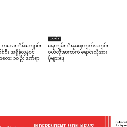
သတင်း
ရီ ကလေးထိန်းကျောင်း
ရေးကွမ်းသီးနုဈေးကွက်အတွင်း
်စီး အရှိန်လွန်ဝင်
ဝယ်လိုအားထက် ရောင်းလိုအား
း ကလေး ၁၀ ဦး ဒဏ်ရာ
ပိုများနေ