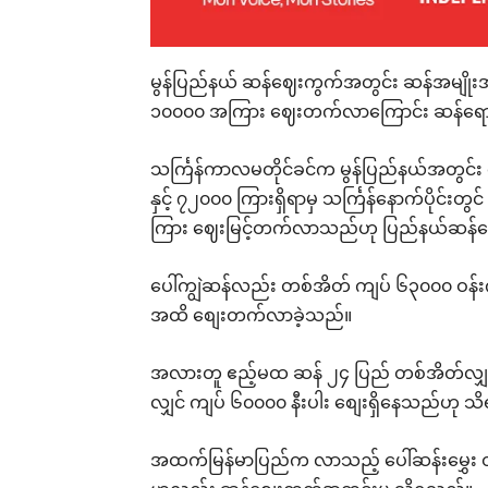
မွန်ပြည်နယ် ဆန်ဈေးကွက်အတွင်း ဆန်အမျိုး
၁၀၀၀၀ အကြား ဈေးတက်လာကြောင်း ဆန်ရောင်းဝယ
သင်္ကြန်ကာလမတိုင်ခင်က မွန်ပြည်နယ်အတွင်း 
နှင့် ၇၂၀၀၀ ကြားရှိရာမှ သင်္ကြန်နောက်ပိုင်းတ
ကြား ဈေးမြင့်တက်လာသည်ဟု ပြည်နယ်ဆန်စ
ပေါ်ကျွဲဆန်လည်း တစ်အိတ် ကျပ် ၆၃၀၀၀ ဝန်းက
အထိ စျေးတက်လာခဲ့သည်။
အလားတူ ဧည့်မထ ဆန် ၂၄ ပြည် တစ်အိတ်လျှင် က
လျှင် ကျပ် ၆၀၀၀၀ နီးပါး စျေးရှိနေသည်ဟု 
အထက်မြန်မာပြည်က လာသည့် ပေါ်ဆန်းမွှေး တ