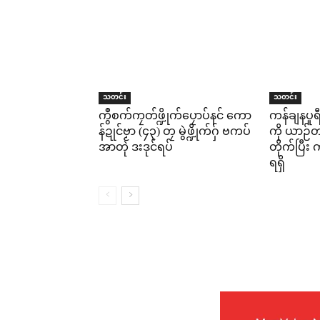
သတင်း
သတင်း
ကွဳစက်ကၠတ်ဖ္ဍိုက်ပၠောပ်နင် ကော
ကန်ချနပူ
န်ဍုင်ဗၟာ (၄၃) တၠ မွဲဖ္ဍိုက်ဂှ် ဗကပ်
ကို ယာဉ်တစ
အာတုဲ ဒးဒုင်ရပ်
တိုက်ပြီ
ရရှိ