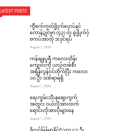
LATEST POSTS
ကွဳစက်ကၠတ်ဖ္ဍိုက်ပၠောပ်နင်
ကောန်ဍုင်ဗၟာ (၄၃) တၠ မွဲဖ္ဍိုက်ဂှ်
ဗကပ်အာတုဲ ဒးဒုင်ရပ်
August 7, 2026
ကန်ချနပူရီ ကလေးထိန်း
ကျောင်းကို ယာဉ်တစ်စီး
အရှိန်လွန်ဝင်တိုက်ပြီး ကလေး
၁၀ ဦး ဒဏ်ရာရရှိ
August 7, 2026
ရေးကွမ်းသီးနုဈေးကွက်
အတွင်း ဝယ်လိုအားထက်
ရောင်းလိုအားပိုများနေ
August 7, 2026
ခိုးဝင်မြန်မာနိုင်ငံသား ၄၃ ဦး