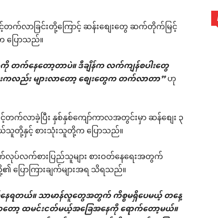
့်တက်လာခြင်းတို့ကြောင့် ဆန်းစျေးတွေ ဆက်တိုက်မြင့်
ု့က ပြောသည်။
ကို တက်နေတော့တာပဲ။ ဒီချိန်က လက်ကျန်စပါးတွေ
အားကလည်း များလာတော့ စျေးတွေက တက်လာတာ”
ဟု
့်တက်လာခဲ့ပြီး နှစ်နှစ်ကျော်ကာလအတွင်းမှာ ဆန်စျေး ၃
ူတို့နှင့် စားသုံးသူတို့က ပြောသည်။
ေခံလက်လုပ်လက်စားပြည်သူများ စားဝတ်နေရေးအတွက်
းတို့၏ ပြောကြားချက်များအရ သိရသည်။
ရိမ်နေရတယ်။ သာမာန်လူတွေအတွက် ကိစ္စမရှိပေမယ့် တနေ့
က်ကတော့ ထမင်းငတ်မယ့်အခြေအနေကို ရောက်တော့မယ်။