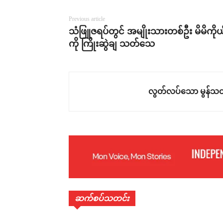
Previous article
သံဖြူဇရပ်တွင် အမျိုးသားတစ်ဦး မိမိကိုယ
ကို ကြိုးဆွဲချ သတ်သေ
လွတ်လပ်သော မွန်သတ
ဆက်စပ်သတင်း