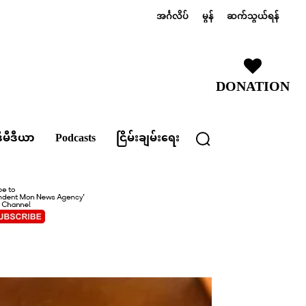
အင်္ဂလိပ်
မွန်
ဆက်သွယ်ရန်
DONATION
ီမီဒီယာ
Podcasts
ငြိမ်းချမ်းရေး