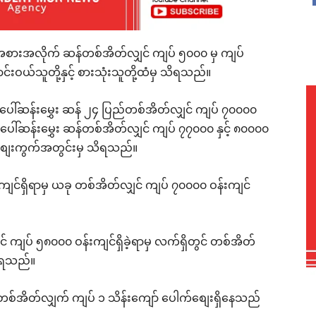
အစားအလိုက် ဆန်တစ်အိတ်လျှင် ကျပ် ၅၀၀၀ မှ ကျပ်
်သူတို့နှင့် စားသုံးသူတို့ထံမှ သိရသည်။
ပေါ်ဆန်းမွှေး ဆန် ၂၄ ပြည်တစ်အိတ်လျှင် ကျပ် ၇၀၀၀၀
ွင် ပေါ်ဆန်းမွှေး ဆန်တစ်အိတ်လျှင် ကျပ် ၇၇၀၀၀ နှင့် ၈၀၀၀၀
ျေးကွက်အတွင်းမှ သိရသည်။
ျင်ရှိရာမှ ယခု တစ်အိတ်လျှင် ကျပ် ၇၀၀၀၀ ဝန်းကျင်
ျပ် ၅၈၀၀၀ ဝန်းကျင်ရှိခဲ့ရာမှ လက်ရှိတွင် တစ်အိတ်
သိရသည်။
စ်အိတ်လျှက် ကျပ် ၁ သိန်းကျော် ပေါက်စျေးရှိနေသည်