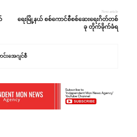
Next article
်
ရေးမြို့နယ် စစ်ကောင်စီစစ်ဆေးရေးဂိတ်တစ်
ခု တိုက်ခိုက်ခံရ
င်းအေဂျင်စီ