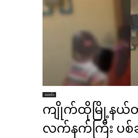
သတင်း
ကျိုက်ထိုမြို့နယ
လက်နက်ကြီး ပစ်ခတ