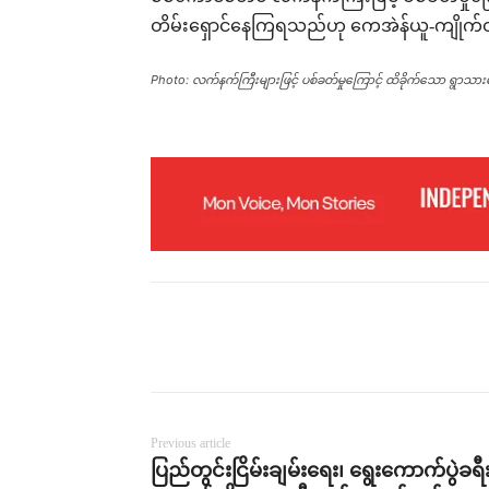
တိမ်းရှောင်နေကြရသည်ဟု ကေအဲန်ယူ-ကျိုက်ထို
Photo: လက်နက်ကြီးများဖြင့် ပစ်ခတ်မှုကြောင့် ထိခိုက်သော ရွာသား
Previous article
ပြည်တွင်းငြိမ်းချမ်းရေး၊ ရွေးကောက်ပွဲခရီ