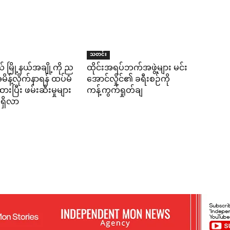
သတင်း
် မြို့နယ်အချို့ကို ည
ထိုင်းအရပ်ဘက်အဖွဲ့များ မင်း
န့်လိုက်နာရန် ထပ်မံ
အောင်လှိုင်၏ ခရီးစဉ်ကို
ပြီး ဖမ်းဆီးမှုများ
ကန့်ကွက်ရှုတ်ချ
ရှိလာ