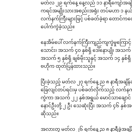
မတ်လ ၂၉ ရက်နေ့ နေ့လည် ၁၁ နာရီကျော်အချိ
ကရင်အမျိုးသားအစည်းအရုံး တပ်မဟာ ၁ နယ်မြေ
လက်နက်ကြီးများဖြင့် ပစ်ခတ်ခဲ့ရာ တောင်ကလ
ပေါက်ကွဲခဲ့သည်။
နေအိမ်ပေါ် လက်နက်ကြီးကျည်ကျကွဲမှုကြောင့်
သောင်း၊ အသက် ၄၀ နှစ်ရှိ ဒေါ်နောပျို၊ အသက် ၁၄
အသက် ၅ နှစ်ရှိ ချစ်မိုးသူနှင့် အသက် ၁၄ နှစ်ရ
ဗဟိုက ထုတ်ပြန်ထားသည်။
ပြီးခဲ့သည့် မတ်လ ၂၇ ရက်နေ့ ည ၈ နာရီအချိ
ခြေလျင်တပ်ရင်းမှ ပစ်ခတ်လိုက်သည့် လက်န
ကွဲကာ အသက် ၂၂ နှစ်အရွယ် မောင်သာချောင် 
နောင်ဦးတို့ ၂ ဦး သေဆုံးပြီး အသက် ၄၆ နှစ်
ဆိုသည်။
အလားတူ မတ်လ ၂၆ ရက်နေ့ ည ၈ နာရီခွဲအချိန်