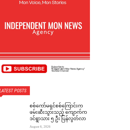
LATEST POSTS
စစ်ကော်မရှင်စစ်ကြောင်းက
ဖမ်းဆီးသွားသည့် ကျောက်က
ဒင်ရွာသား ၅ ဦး ပြန်လွတ်လာ
August 6, 2026