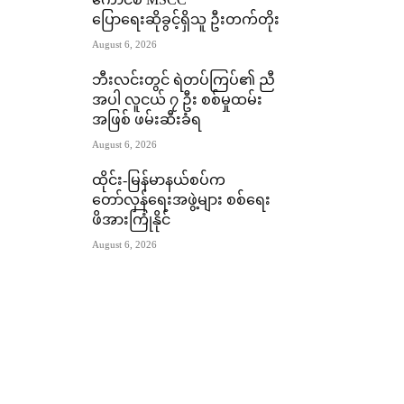
ကောင်စီ MSCC
ပြောရေးဆိုခွင့်ရှိသူ ဦးတက်တိုး
August 6, 2026
ဘီးလင်းတွင် ရဲတပ်ကြပ်၏ ညီ
အပါ လူငယ် ၇ ဦး စစ်မှုထမ်း
အဖြစ် ဖမ်းဆီးခံရ
August 6, 2026
ထိုင်း-မြန်မာနယ်စပ်က
တော်လှန်ရေးအဖွဲ့များ စစ်ရေး
ဖိအားကြုံနိုင်
August 6, 2026