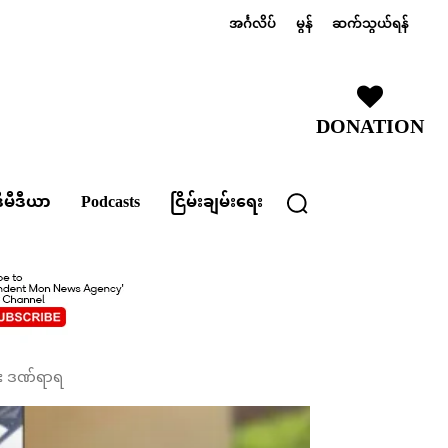
အင်္ဂလိပ်
မွန်
ဆက်သွယ်ရန်
DONATION
ီမီဒီယာ
Podcasts
ငြိမ်းချမ်းရေး
 ဦး ဒဏ်ရာရ