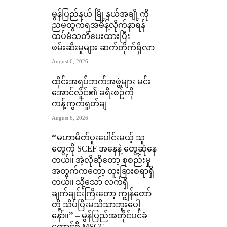
မွန်ပြည်နယ် မြို့နယ်အချို့ကို
ညမထွက်ရအမိန့်လိုက်နာရန်
ထပ်မံသတိပေးထားပြီး
ဖမ်းဆီးမှုများ ဆက်တိုက်ရှိလာ
August 6, 2026
ထိုင်းအရပ်ဘက်အဖွဲ့များ မင်း
အောင်လှိုင်၏ ခရီးစဉ်ကို
ကန့်ကွက်ရှုတ်ချ
August 6, 2026
“မဟာမိတ်ပူးပေါင်းမယ့် သူ
တွေကို SCEF အနေနဲ့ တွေ့ဆုံနေ
တယ်။ အဲ့လိုဆိုတော့ စုစည်းမှု
အတွက်ကတော့ ထူးခြားစရာရှိ
တယ်။ သို့သော် လက်ရှိ
ချက်ချင်းကြီးတော့ ကျွန်တော်
တို့ သိပ်ပြီးမသိသာဘူးပေါ့
နော်။” – မွန်ပြည်အတိုင်ပင်ခံ