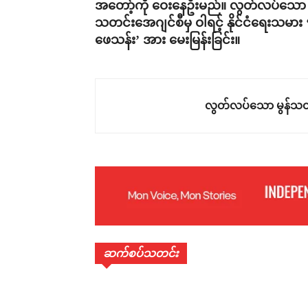
အတော့်ကို ဝေးနေဦးမည်။ လွတ်လပ်သော မ
သတင်းအေဂျင်စီမှ ဝါရင့် နိုင်ငံရေးသမား 
ဖေသန်း’ အား မေးမြန်းခြင်း။
လွတ်လပ်သော မွန်သတ
ဆက်စပ်သတင်း