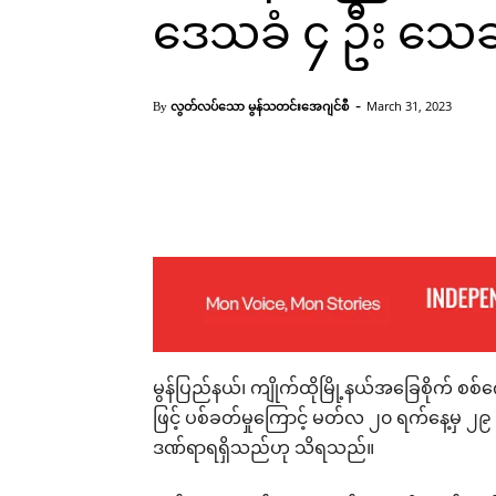
ဒေသခံ ၄ ဦး သေဆု
-
လွတ်လပ်သော မွန်သတင်းအေဂျင်စီ
March 31, 2023
By
Facebook
X
Pinterest
မွန်ပြည်နယ်၊ ကျိုက်ထိုမြို့နယ်အခြေစိုက် စစ
ဖြင့် ပစ်ခတ်မှုကြောင့် မတ်လ ၂၀ ရက်နေ့မှ ၂၉
ဒဏ်ရာရရှိသည်ဟု သိရသည်။