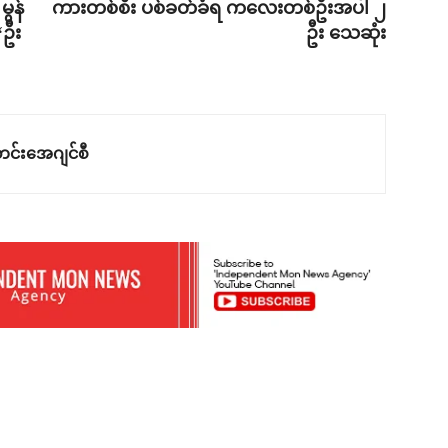
ွန်
ကားတစ်စီး ပစ်ခတ်ခံရ ကလေးတစ်ဦးအပါ ၂
‘ဦး
ဦး သေဆုံး
င်းအေဂျင်စီ