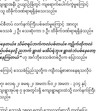
ေးရွာအနီး ဥယျာဉ်ခြံတွင် ကျရောက်ပေါက်ကွဲမှုကြောင့်
ိုသူ ထိခိုက်ဒဏ်ရာရရှိခဲ့သေးသည်။
င်စီတပ် လက်နက်ကြီးပစ်ခတ်မှုကြောင့် အာလူး
် ဒေသခံ ၂ ဦး သေဆုံးကာ ၁ ဦး ထိခိုက်ဒဏ်ရာရရှိခဲ့သည်။
ပစ်နေတယ်။ သိမ်ဇရပ်ဘက်ကလဲပစ်တယ်။ ကျိုက်ထိုကလဲ
စ်နေလို့ ညဘက် ရွာထဲ မအိပ်ရဲဘူး။ ရွာထဲဘဲပစ်နေတော့
ပစ်နေကြတယ်”
ဟု အင်္ဂဘိုဒေသခံတစ်ဦးက ပြောသည်။
ုကြောင့် ဒေသခံပြည်သူတို့က ကျီးလန့်စာစားနေရသလိုပဲ
၇၊ ခလရ-၂၊ ခမရ-၂၊ အမတ-၆၀၂၊ အမတ – ၃၁၄ နှင့်
ေးရွာအုပ်စု ၇ ခုအတွင်းရှိ ကျေးရွာများထဲသို့ လက်နက်ကြီး
းသည်။
ြောင့် ဒေသခံ ၃၈၀၀ ကျော် ဘေးလွတ်ရာသို့ ထွက်ပြေး