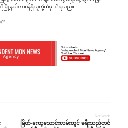
မြို့နယ်တာဝန်ရှိသူတို့ထံမှ သိရသည်။
များ
Next article
း
မြိတ်-ကော့သောင်းလမ်းတွင် ခရီးသည်တင်