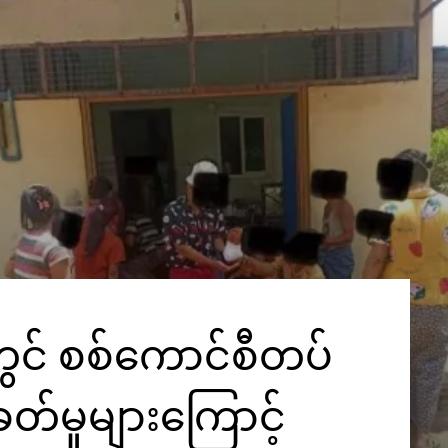
်တွင် စစ်ကောင်စီတပ်
်မှုများကြောင့်