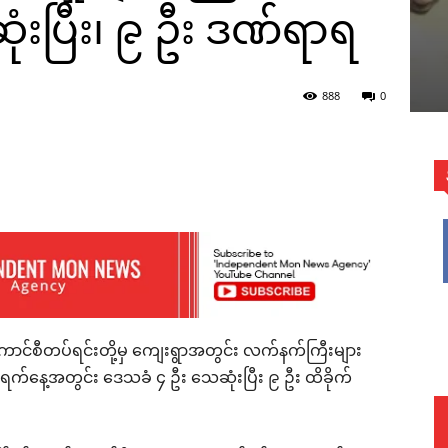
ံးပြီး၊ ၉ ဦး ဒဏ်ရာရ
888
0
WhatsApp
်ကောင်စီတပ်ရင်းတို့မှ ကျေးရွာအတွင်း လက်နက်ကြီးများ
 ရက်နေ့အတွင်း ဒေသခံ ၄ ဦး သေဆုံးပြီး ၉ ဦး ထိခိုက်