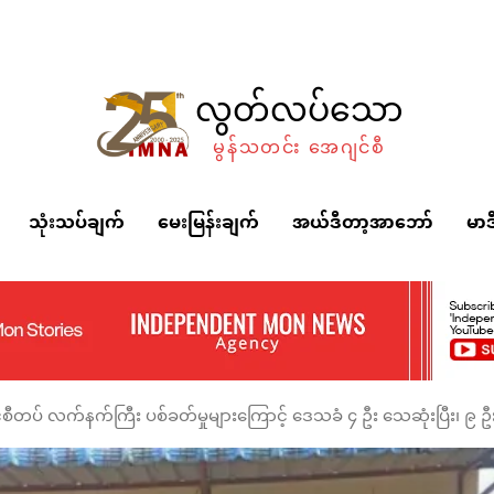
လွတ်လပ်သော
မွန်သတင်း အေဂျင်စီ
သုံးသပ်ချက်
မေးမြန်းချက်
အယ်ဒီတာ့အာဘော်
မာဒ
င်စီတပ် လက်နက်ကြီး ပစ်ခတ်မှုများကြောင့် ဒေသခံ ၄ ဦး သေဆုံးပြီး၊ ၉