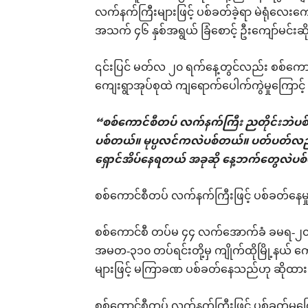
လက်နက်ကြီးများဖြင့် ပစ်ခတ်ခဲ့ရာ မဲရုံလေးကျ
အသက် ၄၆ နှစ်အရွယ် ခြံစောင့် ဦးကျော်မင်းဆ
၎င်းပြင် မတ်လ ၂၀ ရက်နေ့တွင်လည်း စစ်ကော
ကျေးရွာအုပ်စုထဲ ကျရောက်ပေါက်ကွဲမှုကြောင့
“စစ်ကောင်စီတပ် လက်နက်ကြီး ညတိုင်းဘဲ
ပစ်တယ်။ မုပ္ပလင်ကလဲပစ်တယ်။ ပတ်ပတ်လည်ပ
ရှောင်အိပ်နေရတယ် အခုဆို နေ့ဘက်တွေလဲ
စစ်ကောင်စီတပ် လက်နက်ကြီးဖြင့် ပစ်ခတ်နေမှ
စစ်ကောင်စီ တပ်မ ၄၄ လက်အောက်ခံ ခမရ-၂၀
အမတ-၃၁၀ တပ်ရင်းတို့မှ ကျိုက်ထိုမြို့နယ် ကျ
များဖြင့် မကြာခဏ ပစ်ခတ်နေသည်ဟု ဆိုထာ
စစ်ကောင်စီတပ် လက်နက်ကြီးဖြင့် ပစ်ခတ်မှုက