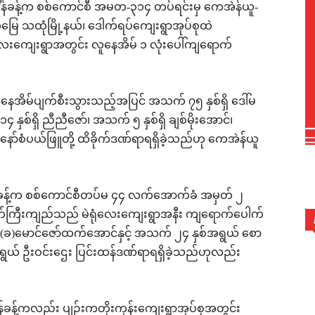
န်ခန့်က စစ်ကောင်စီ အမတ-၃၁၄ တပ်ရင်းမှ ကေအဲန်ယူ-
 သထုံမြို့နယ်၊ ဒေါက်ရပ်ကျေးရွာအုပ်စုထဲ
ေးကျေးရွာအတွင်း လူနေအိမ် ၁ လုံးပေါ်ကျရောက်
 နေအိမ်ပျက်စီးသွားသည့်အပြင် အသက် ၇၅ နှစ်ရှိ ဒေါ်မ
 နှစ်ရှိ ညီညီဇော်၊ အသက် ၅ နှစ်ရှိ ချစ်မိုးအောင်၊
ှိ နော်စံပယ်ဖြူတို့ ထိခိုက်ဒဏ်ရာရရှိခဲ့သည်ဟု ကေအဲန်ယူ
န်ခန့်က စစ်ကောင်စီတပ်မ ၄၄ လက်အောက်ခံ အမှတ် ၂
က်ကြီးကျည်သည် မဲရုံလေးကျေးရွာအနီး ကျရောက်ပေါက်
(ခ)မောင်ဇော်ထက်အောင်နှင့် အသက် ၂၄ နှစ်အရွယ် စော
အရွယ် ဦးဝင်းဌေး ပြင်းထန်ဒဏ်ရာရရှိခဲ့သည်ဟုလည်း
ခန့်ကလည်း ပျဉ်းကတိုးကုန်းကျေးရွာအုပ်စုအတွင်း