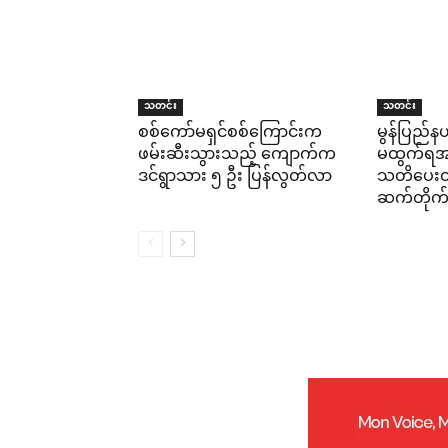
သတင်း
သတင်း
စစ်ကော်မရှင်စစ်ကြောင်းက
မွန်ပြည်နယ
ဖမ်းဆီးသွားသည့် ကျောက်က
မထွက်ရအမိ
ဒင်ရွာသား ၅ ဦး ပြန်လွတ်လာ
သတိပေးထား
ဆက်တိုက်