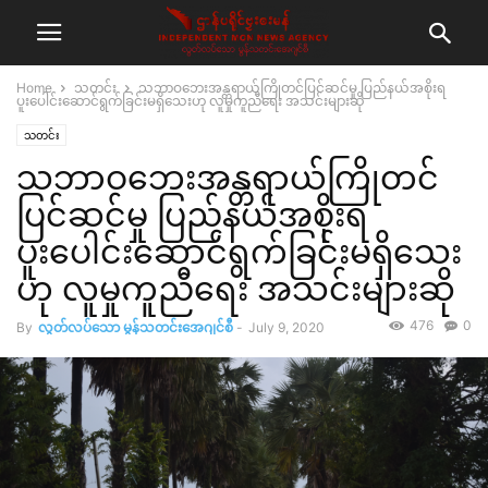
Home
သတင်း
သဘာဝဘေးအန္တရာယ်ကြိုတင်ပြင်ဆင်မှု ပြည်နယ်အစိုးရ
ပူးပေါင်းဆောင်ရွက်ခြင်းမရှိသေးဟု လူမှုကူညီရေး အသင်းများဆို
သတင်း
သဘာဝဘေးအန္တရာယ်ကြိုတင်
ပြင်ဆင်မှု ပြည်နယ်အစိုးရ
ပူးပေါင်းဆောင်ရွက်ခြင်းမရှိသေး
ဟု လူမှုကူညီရေး အသင်းများဆို
476
0
By
လွတ်လပ်သော မွန်သတင်းအေဂျင်စီ
-
July 9, 2020