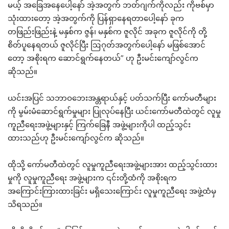
မယ့် အခြေအနေပေါ့နော် အဲ့အတွက် ဘတ်ဂျက်ကိုလည်း ကိုဗစ်မှာ
သုံးထားတော့ အဲ့အတွက်ကို ပြန်ရှာနေရတာပေါ့နော် ခုက
တဖြည်းဖြည်းနဲ့ မနှစ်က ဇွန်၊ မနှစ်က ဇူလိုင် အခုက ဇူလိုင်ကို တို့
စိတ်ပူနေရတယ် ဇူလိုင်ပြီး ဩဂုတ်အတွက်ပေါ့နော် မဖြစ်အောင်
တော့ အစိုးရက ဆောင်ရွက်နေတယ်” ဟု ဦးမင်းကျော်လွင်က
ဆိုသည်။
ယင်းအပြင် သဘာဝဘေးအန္တရာယ်နှင့် ပတ်သက်ပြီး ကော်မတီများ
ကို မွမ်းမံဆောင်ရွက်မှုများ ပြုလုပ်နေပြီး ယင်းကော်မတီထဲတွင် လူမှု
ကူညီရေးအဖွဲ့များနှင့် ကြက်ခြေနီ အဖွဲ့များကိုပါ ထည့်သွင်း
ထားသည်ဟု ဦးမင်းကျော်လွင်က ဆိုသည်။
ထိုသို့ ကော်မတီထဲတွင် လူမှုကူညီရေးအဖွဲ့များအား ထည့်သွင်းထား
မှုကို လူမှုကူညီရေး အဖွဲ့များက ၎င်းတို့ထံကို အစိုးရက
အကြောင်းကြားထားခြင်း မရှိသေးကြောင်း လူမှုကူညီရေး အဖွဲ့ထံမှ
သိရသည်။