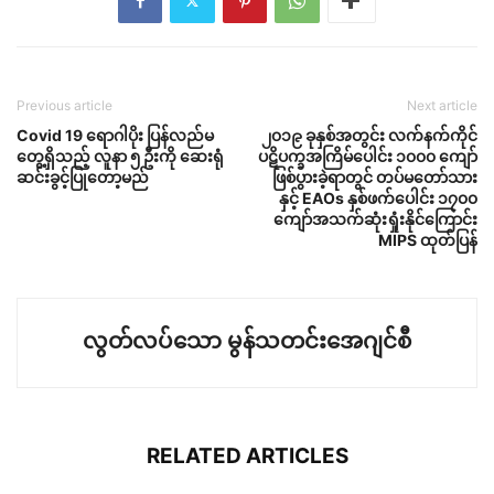
Previous article
Next article
Covid 19 ရောဂါပိုး ပြန်လည်မ
၂၀၁၉ ခုနှစ်အတွင်း လက်နက်ကိုင်
တွေ့ရှိသည့် လူနာ ၅ ဦးကို ဆေးရုံ
ပဋိပက္ခအကြိမ်ပေါင်း ၁၀၀၀ ကျော်
ဆင်းခွင့်ပြုတော့မည်
ဖြစ်ပွားခဲ့ရာတွင် တပ်မတော်သား
နှင့် EAOs နှစ်ဖက်ပေါင်း ၁၇၀၀
ကျော်အသက်ဆုံးရှုံးနိုင်ကြောင်း
MIPS ထုတ်ပြန်
လွတ်လပ်သော မွန်သတင်းအေဂျင်စီ
RELATED ARTICLES