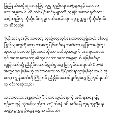
ပြည်နယ်အစိုးရ အနေဖြင့် လူမှုကူညီရေး အဖွဲ့များနှင့် သဘာဝ
ဘေးအန္တရာယ် ကြိုတင်ပြင်ဆင်မှုများကို ညှိနှိုင်းဆောင်ရွက်ထား
သင့်သည်ဟု ဘိုဘိုဝင်းလူမှုကယ်ဆယ်ရေးအဖွဲ့ ဥက္ကဋ္ဌ ကိုဘိုဘိုဝင်း
က ဆိုသည်။
“ပြင်ဆင်မှုအပိုင်းမှာတော့ သူတို့တွေလုပ်နေတာတော့ရှိတယ် ဒါပေမဲ့
ပြည်သူတွေကိုတော့ ဘာတွေပြင်ဆင်နေလဲဆိုတာ ချပြတာမရှိဘူး
အဲ့တော့ ဘာတွေ ပြင်နေလဲဆိုတာ မသိတဲ့အတွက် အားရလားမေး
ရင် အားရစရာတော့မရှိဘူး သဘာဝဘေးအန္တရာယ် မဖြစ်ခင်မှာ
ကျွန်တော်တို့ ညှိနှိုင်းဆောင်ရွက်မှုတွေ ပြုလုပ်ထားရမယ် Covid
အတွင်းမှာ ဖြစ်မယ့် သဘာဝဘေးက ပိုပြီးဆိုးရွားစွာဖြစ်နိုင်တယ် အဲ့
တော့ ကျွန်တော်တို့ ကြိုတင် ညှိနှိုင်းဆောင်ရွက်မှုတွေ ပြုလုပ်ရမယ်”
ဟု ၎င်းကဆိုသည်။
သဘာဝဘေးအန္တရာယ်ကြိုင်တင်ကွယ်ရေးကို အစိုးရအနေဖြင့်
စဉ်းစားရန် လိုအပ်သည်ဟု ကျိုက်ဖနဲ ၁၆ နယ်မြေ လူမှုကူညီရေး
အဖွဲ့မှ ဥက္ကဋ္ဌ ဦးထွန်းရွှေက ဆိုသည်။