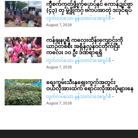
ကွဳစက်ကၠတ်ဖ္ဍိုက်ပၠောပ်နင် ကောန်ဍုင်ဗၟာ
(၄၃) တၠ မွဲဖ္ဍိုက်ဂှ် ဗကပ်အာတုဲ ဒးဒုင်ရပ်
လွတ်လပ်သော မွန်သတင်းအေဂျင်စီ
-
August 7, 2026
ကန်ချနပူရီ ကလေးထိန်းကျောင်းကို
ယာဉ်တစ်စီး အရှိန်လွန်ဝင်တိုက်ပြီး
ကလေး ၁၀ ဦး ဒဏ်ရာရရှိ
လွတ်လပ်သော မွန်သတင်းအေဂျင်စီ
-
August 7, 2026
ရေးကွမ်းသီးနုဈေးကွက်အတွင်း
ဝယ်လိုအားထက် ရောင်းလိုအားပိုများနေ
လွတ်လပ်သော မွန်သတင်းအေဂျင်စီ
-
August 7, 2026