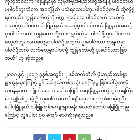
ကိုဘိုဘိုဝင်းက “မြေပြင်မှာ လူမှုအဖွဲ့အစည်းတွေအနေနဲ့ ပါဝင်တယ်
မပါဝင်ဘူးဆိုတာ အခုချိန်ထိ မသိရသေးပါဘူး ပါဝင်ခဲ့တယ် ဆိုလို့ရှိ
ရင်လည်း ကျွန်တော်တို့ကို မိတ္တူနဲ့ပေါ့လေ ပါဝင်တယ် ဘယ်လို
အဆင့်မှာပါဝင်တယ် ပြည်နယ်အဆင့်မှာပါဝင်တယ် မြို့နယ်အဆင့်
မှာပါဝင်တယ်၊ ကျွန်တော်တို့က စာရွက်ထဲမှာ ပါဝင်ဖို့ ပူးပေါင်းတာ
မဟုတ်ဘူး လက်တွေ့မှာပါဝင်ဖို့အတွက် ပူးပေါင်းတာ စာရွက်မှာ
ပါဝင်ဖို့ထက် လက်တွေ့မှာပါဝင်ဖို့ ကျွန်တော်တို့ ပူးပေါင်းတာဖြစ်
တယ်” ဟု ဆိုသည်။
၂၀၁၈ နှင့် ၂၀၁၉ ခုနှစ်အတွင်း ၂ နှစ်ဆက်တိုက် မိုးသည်းထန်စွာ
ရွာသွန်းမှုကြောင့် မွန်ပြည်နယ်တစ်ခုလုံး ရေကြီးမှု ဖြစ်ပေါ်ခဲ့သလို
ယမန်နှစ်က ကျိုက်မရော ၊ မော်လမြိုင် ၊ ရေးမြို့နယ်တို့တွင် ရေကြီး
ရေလျှံဖြစ်ပွားခဲ့၍ လူပေါင်း သောင်းချီ ရေဘေးဒုက္ခ ခံစားခဲ့ရပြီး
ပေါင်မြို့နယ် သဲဖြူကုန်းကျေးရွာအနီး မလတ်တောင် မြေပြိုကျမှု
ကြောင့် လူပေါင်း ၇၀ ကျော် သေဆုံးခဲ့ရသည်။