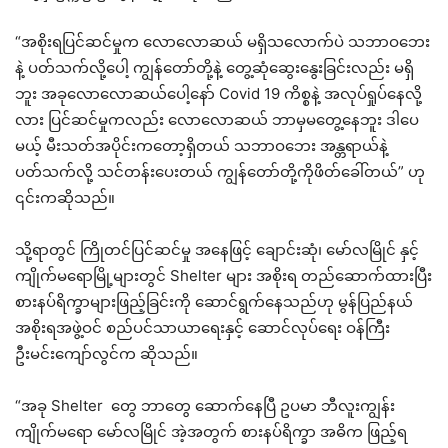
“အစိုးရပြင်ဆင်မှုက လောလောဆယ် မရှိသလောက်ပဲ သဘာဝဘေး
နဲ့ ပတ်သက်လို့ပေါ့ ကျွန်တော်တို့နဲ့ တွေ့ဆုံဆွေးနွေးခြင်းလည်း မရှိ
ဘူး အခုလောလောဆယ်ပေါ့နော် Covid 19 ကိစ္စနဲ့ အလုပ်ရှုပ်နေလို့
လား ပြင်ဆင်မှုကလည်း လောလောဆယ် ဘာမှမတွေ့နေဘူး ဒါပေ
မယ့် မီးသတ်အပိုင်းကတော့ရှိတယ် သဘာဝဘေး အန္တရာယ်နဲ့
ပတ်သက်လို့ သင်တန်းပေးတယ် ကျွန်တော်တို့ကိုဖိတ်ခေါ်တယ်” ဟု
၎င်းကဆိုသည်။
သို့ရာတွင် ကြိုတင်ပြင်ဆင်မှု အနေဖြင့် ချောင်းဆုံ၊ မော်လမြိုင် နှင့်
ကျိုက်မရောမြို့များတွင် Shelter များ အစိုးရ တည်ဆောက်ထားပြီး
စားနပ်ရိက္ခာများဖြည့်ခြင်းကို ဆောင်ရွက်နေသည်ဟု မွန်ပြည်နယ်
အစိုးရအဖွဲ့ဝင် စည်ပင်သာယာရေးနှင့် ဆောင်လုပ်ရေး ဝန်ကြီး
ဦးမင်းကျော်လွင်က ဆိုသည်။
“အခု Shelter တွေ ဘာတွေ ဆောက်နေပြီ ဥပမာ ဘီလူးကျွန်း
ကျိုက်မရော မော်လမြိုင် အဲ့အတွက် စားနပ်ရိက္ခာ အဓိက ဖြည့်ရ