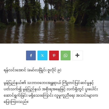
ရန်လင်းအောင် (မော်လမြိုင်၊ ဇူလိုင် ၉)
မွန်ပြည်နယ်၏ သဘာဝဘေးအန္တရာယ် ကြိုတင်ပြင်ဆင်မှုနှင့်
ပတ်သက်၍ မွန်ပြည်နယ် အစိုးရအနေဖြင့် လက်ရှိတွင် ပူးပေါင်း
ဆောင်ရွက်ခြင်း မရှိသေးကြောင်း လူမှုကူညီရေး အသင်းများက
ပြောကြားသည်။