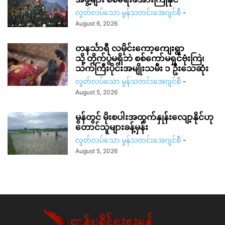
လွတ်လပ်သော မွန်သတင်းအေဂျင်စီ
-
August 6, 2026
တနင်္သာရီ လမိုင်းကော့ကျေးရွာ
သို့ တိုက်ပွဲမရှိဘဲ စစ်ကော်မရှင်ဗုံးကြဲ၊
သက်ကြီးပိုင်းအမျိုးသမီး ၁ ဦးသေဆုံး
လွတ်လပ်သော မွန်သတင်းအေဂျင်စီ
-
August 5, 2026
မွန်တွင် မိုးစပါးအထွက်နှုန်းလျော့နိုင်ဟု
တောင်သူများခန့်မှန်း
လွတ်လပ်သော မွန်သတင်းအေဂျင်စီ
-
August 5, 2026