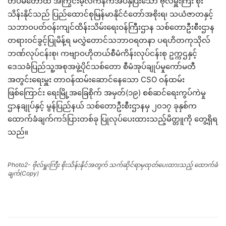
တပ်မတော်ထံ အကြွင်းမဲ့လက်နက်အပ်နှံပြီးသော ဗိုလ်မှူးကြီး စိုး
သိန်းနိုင်သည် ပြည်ထောင်စုမြန်မာနိုင်ငံတော်အစိုးရ၊ သယံဇာတနှင့်
သဘာဝပတ်ဝန်းကျင်ထိန်းသိမ်းရေးဝန်ကြီးဌာန သစ်တောဦးစီးဌာန
တရားဝင်ခွင့်ပြုမိန့်ရ မလွှဲတောင်သဘာဝရတနာ ပရဟိတကုသိုလ်
ဘဏ်လုပ်ငန်းစု၊ ကဗျာဝဟိုတယ်စီမံကိန်းလုပ်ငန်းစု ဥက္ကဌနှင့်
ဒေသခံပြည်သူ့အစုအဖွဲ့ပိုင်သစ်တော စီမံအုပ်ချုပ်မှုကော်မတီ
အတွင်းရေးမှူး တာဝန်ထမ်းဆောင်နေသော CSO ဝန်ထမ်း
ဖြစ်ကြောင်း ရေးမြို့အခြေစိုက် အမှတ်(၁၉) စစ်ဆင်ရေးကွပ်ကဲမှု
ဌာနချုပ်နှင့် မွန်ပြည်နယ် သစ်တောဦးစီးဌာနမှ ၂၀၁၇ ခုနှစ်က
ထောက်ခံချက်ကဒ်ပြားတစ်ခု ပြုလုပ်ပေးထားသည့်မိတ္တူကို တွေ့ရှိရ
သည်။
Photo2- ဗိုလ်မှူးကြီး စိုးသိန်းနိုင်အတွက် သက်ဆိုင်ရာမှထုတ်ပေးထားသည့် ထောက်ခံ
ချက်(Copy)