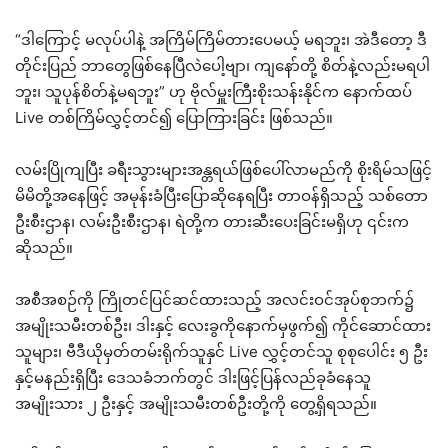
“ဒါကြောင့် မလုပ်ပါနဲ့ အကြိမ်ကြိမ်တားပေမယ့် မရဘူး၊ အဲဒီတော့ ဒီ
တိုင်းပြည် ဘာတွေဖြစ်နေပြီလဲပေါ့ဗျာ၊ ကျနော်တို့ စိတ်နဲ့လည်းမရပါ
ဘူး၊ သူပုန်စိတ်နဲ့မရဘူး” ဟု ဗိုလ်မှူးကြီးစိုးသန်းနိုင်က နောက်ထပ်
Live တစ်ကြိမ်လွှင့်တင်၍ ပြောကြားခြင်း ဖြစ်သည်။
လမ်းပြိုကျပြီး ခရီးသွားများအန္တရယ်ဖြစ်ပေါ်လာမည်ကို စိုးရိမ်သဖြင့်
မိမိတို့အနေဖြင့် အမုန်းခံပြီးပြောဆိုနေရပြီး တာဝန်ရှိသည့် သစ်တော
ဦးစီးဌာန၊ လမ်းဦးစီးဌာန၊ ရဲတို့က တားဆီးပေးခြင်းမရှိဟု ၎င်းက
ဆိုသည်။
အစီအစဉ်ကို ကြိုတင်ပြင်ဆင်ထားသည့် အလင်းဝင်အုပ်စုဘက်၌
အမျိုးသမီးတစ်ဦး၊ ဒါးနှင့် လေးခွကိုနောက်မှဖွက်၍ ကိုင်ဆောင်ထား
သူများ၊ ဗီဒီယိုမှတ်တမ်းရိုက်သူနှင် Live လွှင့်တင်သူ စုစုပေါင်း ၅ ဦး
နှင့်မနည်းရှိပြီး ဒေသခံဘက်တွင် ဒါးဖြင့်ပြန်လည်ခုခံနေသူ
အမျိုးသား ၂ ဦးနှင့် အမျိုးသမီးတစ်ဦးတို့ကို တွေ့ရှိရသည်။