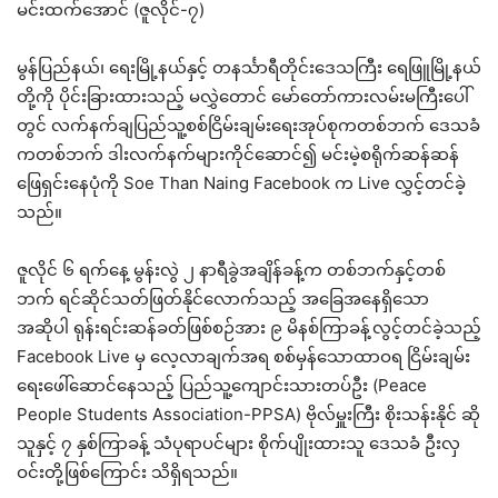
မင်းထက်အောင် (ဇူလိုင်-၇)
မွန်ပြည်နယ်၊ ရေးမြို့နယ်နှင့် တနင်္သာရီတိုင်းဒေသကြီး ရေဖြူမြို့နယ်
တို့ကို ပိုင်းခြားထားသည့် မလွှဲတောင် မော်တော်ကားလမ်းမကြီးပေါ်
တွင် လက်နက်ချပြည်သူ့စစ်ငြိမ်းချမ်းရေးအုပ်စုကတစ်ဘက် ဒေသခံ
ကတစ်ဘက် ဒါးလက်နက်များကိုင်ဆောင်၍ မင်းမဲ့စရိုက်ဆန်ဆန်
ဖြေရှင်းနေပုံကို Soe Than Naing Facebook က Live လွှင့်တင်ခဲ့
သည်။
ဇူလိုင် ၆ ရက်နေ့ မွန်းလွဲ ၂ နာရီခွဲအချိန်ခန့်က တစ်ဘက်နှင့်တစ်
ဘက် ရင်ဆိုင်သတ်ဖြတ်နိုင်လောက်သည့် အခြေအနေရှိသော
အဆိုပါ ရုန်းရင်းဆန်ခတ်ဖြစ်စဉ်အား ၉ မိနစ်ကြာခန့်လွင့်တင်ခဲ့သည့်
Facebook Live မှ လေ့လာချက်အရ စစ်မှန်သောထာဝရ ငြိမ်းချမ်း
ရေးဖေါ်ဆောင်နေသည့် ပြည်သူ့ကျောင်းသားတပ်ဦး (Peace
People Students Association-PPSA) ဗိုလ်မှူးကြီး စိုးသန်းနိုင် ဆို
သူနှင့် ၇ နှစ်ကြာခန့် သံပုရာပင်များ စိုက်ပျိုးထားသူ ဒေသခံ ဦးလှ
ဝင်းတို့ဖြစ်ကြောင်း သိရှိရသည်။