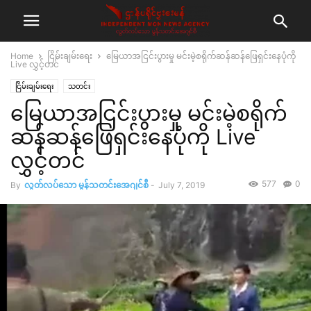
Home
ငြိမ်းချမ်းရေး
မြေယာအငြင်းပွားမှု မင်းမဲ့စရိုက်ဆန်ဆန်ဖြေရှင်းနေပုံကို
Live လွှင့်တင်
ငြိမ်းချမ်းရေး
သတင်း
မြေယာအငြင်းပွားမှု မင်းမဲ့စရိုက်
ဆန်ဆန်ဖြေရှင်းနေပုံကို Live
လွှင့်တင်
577
0
By
လွတ်လပ်သော မွန်သတင်းအေဂျင်စီ
-
July 7, 2019