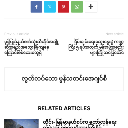
Previous article
Next article
မွန်ပြည်နယ်စက်သုံးဆီဆိုင်အချို့
ငြိမ်းချမ်းရေးဆွေးနွေးပွဲ ကဏ္ဍ
ဆီအရည်အသွေးနိမ့်ကျနေ
ကြီး ၅ ရပ်အတွက် မွန်အဖွဲ့အစည်း
ကြောင်းစစ်ဆေးတွေ့ရှိ
များကြိုတင်ပြင်ဆင်
လွတ်လပ်သော မွန်သတင်းအေဂျင်စီ
RELATED ARTICLES
ထိုင်း-မြန်မာနယ်စပ်က တော်လှန်ရေး
အဖွဲ့များ စစ်ရေးဖိအားကြုံနိုင်