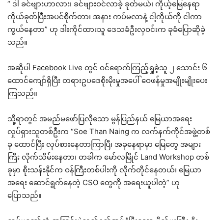
“ ဒါ ခင်ဗျားဟာလား၊ ခင်ဗျားဝင်လာခဲ့ ခုတ်မယ်၊ ကိုယ့်မြေနေရာ
ကိုယ်ခုတ်ပြီးအပင်စိုက်တာ၊ အနား ကပ်မလာနဲ့ ငါ့ကိုယ်ကို ငါကာ
ကွယ်နေတာ” ဟု ဒါးကိုင်ထားသူ ဒေသခံဦးလှဝင်းက ခုခံပြောဆိုခဲ့
သည်။
အဆိုပါ Facebook Live တွင် ဝင်ရောက်ကြည့်ရှုခဲ့သူ ၂ သောင်း ၆
ထောင်ကျော်ရှိပြီး တရားဥပဒေစိုးမိုးမှုအပေါ် ဝေဖန်မှုအမျိုးမျိုးပေး
ကြသည်။
သို့ရာတွင် အမည်မဖော်ပြလိုသော မွန်ပြည်နယ် မြေယာအရေး
လှုပ်ရှားသူတစ်ဦးက “Soe Than Naing က လက်နက်ကိုင်အဖွဲ့တစ်
ခု ထောင်ပြီး လုပ်စားနေတာကြာပြီ၊ အခုနေရာမှာ မြေတွေ အများ
ကြီး လိုက်သိမ်းနေတာ၊ တခါက မော်လမြိုင် Land Workshop တစ်
ခုမှာ စိုးသန်းနိုင်က ဝန်ကြီးတစ်ပါးကို လိုက်တိုင်နေတယ်၊ မြေယာ
အရေး ဆောင်ရွက်နေတဲ့ CSO တွေကို အရေးယူပါတဲ့” ဟု
ပြောသည်။