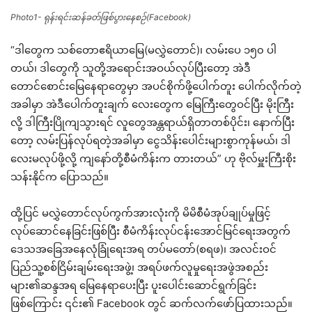
Photo1- ရုန်းရင်းဆန်ခတ်ဖြစ်ပွားနေစဉ်(Facebook)
“ဒါတွေက သစ်တောဧရိယာမြေ(မလွှဲတောင်)၊ လမ်းပေ ၁၅၀ ပါ
တယ်၊ ဒါတွေကို သူတို့အရောင်းအဝယ်လုပ်ပြီးတော့ အဲဒီ
တောင်စောင်းမြေနေရာတွေမှာ အပင်စိုက်ဖို့ပေါက်တူး ပေါက်လိုက်တဲ့
အခါမှာ အဲဒီပေါက်တူးချက် လေးတွေက မြေကြီးတွေဝင်ပြီး မိုးကြီး
လို့ ဒါကြီးပြိုကျသွားရင် လူတွေအန္တရာယ်ရှိတာတစ်ပိုင်း၊ နောက်ပြီး
တော့ လမ်းပြန်လုပ်ရတဲ့အခါမှာ ငွေသိန်းပေါင်းများစွာကုန်မယ်၊ ဒါ
လေးမလုပ်ဖို့လို့ ကျနော်တို့စီမံကိန်းက တားတယ်” ဟု ဗိုလ်မှူးကြီးစိုး
သန်းနိုင်က ပြောသည်။
ထို့ပြင် မလွှဲတောင်လုပ်ကွက်အားလုံးကို မိမိစီမံအုပ်ချုပ်မှုဖြင့်
လုပ်ဆောင်နေခြင်းဖြစ်ပြီး စီမံကိန်းလုပ်ငန်းအောင်မြင်ရေးအတွက်
ဒေသအခြေအနေလုံခြုံရေးအရ တပ်မတော်(စရဖ)၊ အလင်းဝင်
ပြည်သူ့စစ်ငြိမ်းချမ်းရေးအဖွဲ့၊ အရပ်ဖက်လူမှုရေးအဖွဲအစည်း
များ၏ဆန္ဒအရ မြေနေရာပေးပြီး ပူးပေါင်းဆောင်ရွက်ခြင်း
ဖြစ်ကြောင်း ၎င်း၏ Facebook တွင် ဆက်လက်ဖော်ပြထားသည်။