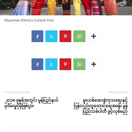
Myanmar Ethnics Culture Fest
Previous article
Next article
၂၀၁၈ ခုနှစ်အတွင်း မွန်ပြည်နယ်
မူးယစ်ဆေးစွဲကုသရေးနှင့်
မုဒိမ်းမှုပိုမိုဖြစ်ပွား
ပြန်လည်ထူထောင်ရေးစခန်း မွန်
ပြည်သစ်ပါတီ ဖွင့်လှစ်မည်