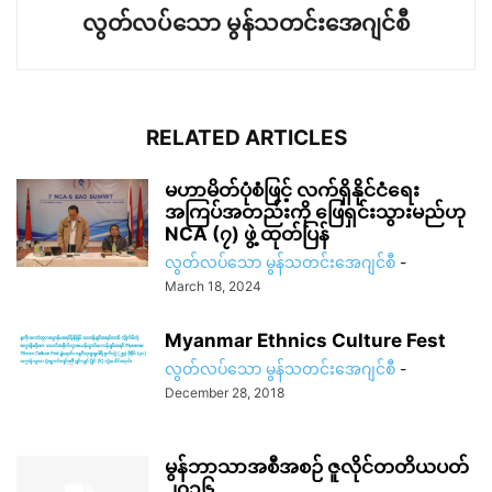
လွတ်လပ်သော မွန်သတင်းအေဂျင်စီ
RELATED ARTICLES
မဟာမိတ်ပုံစံဖြင့် လက်ရှိနိုင်ငံရေး
အကြပ်အတည်းကို ဖြေရှင်းသွားမည်ဟု
NCA (၇) ဖွဲ့ ထုတ်ပြန်
လွတ်လပ်သော မွန်သတင်းအေဂျင်စီ
-
March 18, 2024
Myanmar Ethnics Culture Fest
လွတ်လပ်သော မွန်သတင်းအေဂျင်စီ
-
December 28, 2018
မွန်ဘာသာအစီအစဉ် ဇူလိုင်တတိယပတ်
၂၀၁၆