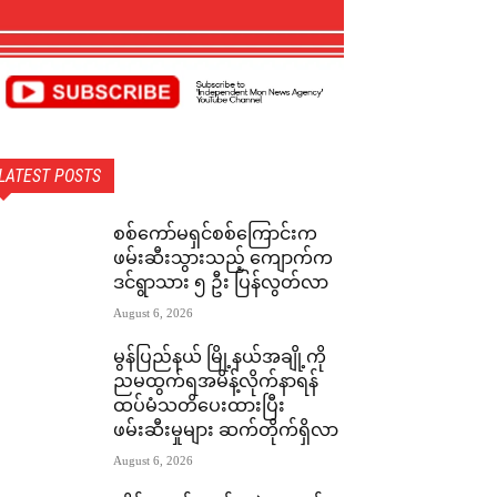
LATEST POSTS
စစ်ကော်မရှင်စစ်ကြောင်းက
ဖမ်းဆီးသွားသည့် ကျောက်က
ဒင်ရွာသား ၅ ဦး ပြန်လွတ်လာ
August 6, 2026
မွန်ပြည်နယ် မြို့နယ်အချို့ကို
ညမထွက်ရအမိန့်လိုက်နာရန်
ထပ်မံသတိပေးထားပြီး
ဖမ်းဆီးမှုများ ဆက်တိုက်ရှိလာ
August 6, 2026