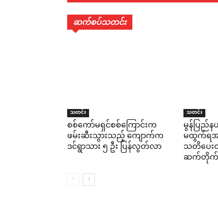
ဆက်စပ်သတင်း
သတင်း
သတင်း
စစ်ကော်မရှင်စစ်ကြောင်းက
မွန်ပြည်နယ
ဖမ်းဆီးသွားသည့် ကျောက်က
မထွက်ရအမိ
ဒင်ရွာသား ၅ ဦး ပြန်လွတ်လာ
သတိပေးထား
ဆက်တိုက်