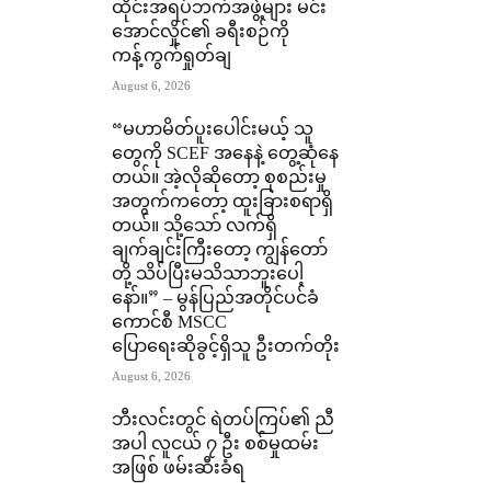
ထိုင်းအရပ်ဘက်အဖွဲ့များ မင်း
အောင်လှိုင်၏ ခရီးစဉ်ကို
ကန့်ကွက်ရှုတ်ချ
August 6, 2026
“မဟာမိတ်ပူးပေါင်းမယ့် သူ
တွေကို SCEF အနေနဲ့ တွေ့ဆုံနေ
တယ်။ အဲ့လိုဆိုတော့ စုစည်းမှု
အတွက်ကတော့ ထူးခြားစရာရှိ
တယ်။ သို့သော် လက်ရှိ
ချက်ချင်းကြီးတော့ ကျွန်တော်
တို့ သိပ်ပြီးမသိသာဘူးပေါ့
နော်။” – မွန်ပြည်အတိုင်ပင်ခံ
ကောင်စီ MSCC
ပြောရေးဆိုခွင့်ရှိသူ ဦးတက်တိုး
August 6, 2026
ဘီးလင်းတွင် ရဲတပ်ကြပ်၏ ညီ
အပါ လူငယ် ၇ ဦး စစ်မှုထမ်း
အဖြစ် ဖမ်းဆီးခံရ