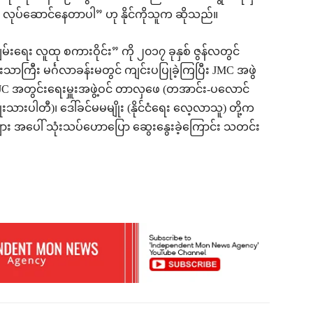
း လုပ်ဆောင်နေတာပါ” ဟု နိုင်ကိုသူက ဆိုသည်။
မ်းရေး လူထု စကားဝိုင်း” ကို ၂၀၁၇ ခုနှစ် ဇွန်လတွင်
်းသာကြီး မင်္ဂလာခန်းမတွင် ကျင်းပပြုခဲ့ကြပြီး JMC အဖွဲ
၊ UPDJC အတွင်းရေးမှူးအဖွဲ့ဝင် တာလှဖေ (တအာင်း-ပလောင်
သားပါတီ)၊ ဒေါ်ခင်မမမျိုး (နိုင်ငံရေး လေ့လာသူ) တို့က
်များ အပေါ် သုံးသပ်ဟောပြော ဆွေးနွေးခဲ့ကြောင်း သတင်း