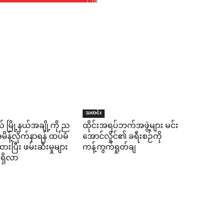
သတင်း
် မြို့နယ်အချို့ကို ည
ထိုင်းအရပ်ဘက်အဖွဲ့များ မင်း
န့်လိုက်နာရန် ထပ်မံ
အောင်လှိုင်၏ ခရီးစဉ်ကို
ပြီး ဖမ်းဆီးမှုများ
ကန့်ကွက်ရှုတ်ချ
ရှိလာ