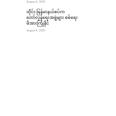
August 6, 2026
ထိုင်း-မြန်မာနယ်စပ်က
တော်လှန်ရေးအဖွဲ့များ စစ်ရေး
ဖိအားကြုံနိုင်
August 6, 2026