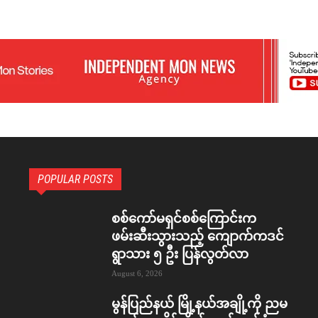
POPULAR POSTS
စစ်ကော်မရှင်စစ်ကြောင်းက
ဖမ်းဆီးသွားသည့် ကျောက်ကဒင်
ရွာသား ၅ ဦး ပြန်လွတ်လာ
August 6, 2026
မွန်ပြည်နယ် မြို့နယ်အချို့ကို ညမ