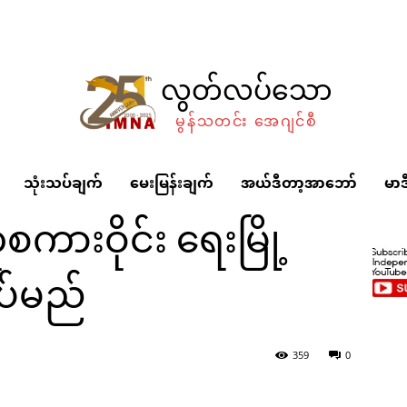
လွတ်လပ်သော
မွန်သတင်း အေဂျင်စီ
သုံးသပ်ချက်
မေးမြန်းချက်
အယ်ဒီတာ့အာဘော်
မာဒ
စကားဝိုင်း ရေးမြို့
ပ်မည်
ေးမြို့တွင် ကျင်းပပြုလုပ်မည်
359
0