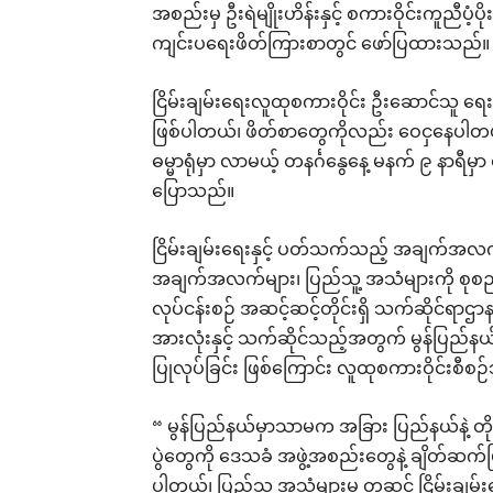
အစည်းမှ ဦးရဲမျိုးဟိန်းနှင့် စကားဝိုင်းကူညီပံ
ကျင်းပရေးဖိတ်ကြားစာတွင် ဖော်ပြထားသည်။
ငြိမ်းချမ်းရေးလူထုစကားဝိုင်း ဦးဆောင်သူ ရေးမြို
ဖြစ်ပါတယ်၊ ဖိတ်စာတွေကိုလည်း ဝေငှနေပါတယ်၊
ဓမ္မာရုံမှာ လာမယ့် တနင်္ဂနွေနေ့ မနက် ၉ နာရီမ
ပြောသည်။
ငြိမ်းချမ်းရေးနှင့် ပတ်သက်သည့် အချက်အလက် 
အချက်အလက်များ၊ ပြည်သူ့ အသံများကို စုစည
လုပ်ငန်းစဉ် အဆင့်ဆင့်တိုင်းရှိ သက်ဆိုင်ရာဌာန
အားလုံးနှင့် သက်ဆိုင်သည့်အတွက် မွန်ပြည်နယ်အ
ပြုလုပ်ခြင်း ဖြစ်ကြောင်း လူထုစကားဝိုင်းစီစဉ
“ မွန်ပြည်နယ်မှာသာမက အခြား ပြည်နယ်နဲ့ တို
ပွဲတွေကို ဒေသခံ အဖွဲ့အစည်းတွေနဲ့ ချိတ်ဆက်
ပါတယ်၊ ပြည်သူ့ အသံများမှ တဆင့် ငြိမ်းချမ