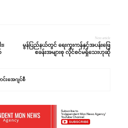
Next article
း၊
မွန်ပြည်နယ်တွင် ရေးကူးကန်နှင့်အပန်းဖြေ
်
စခန်းအများစု လိုင်စင်မရှိသေးဟုဆို
င်းအေဂျင်စီ