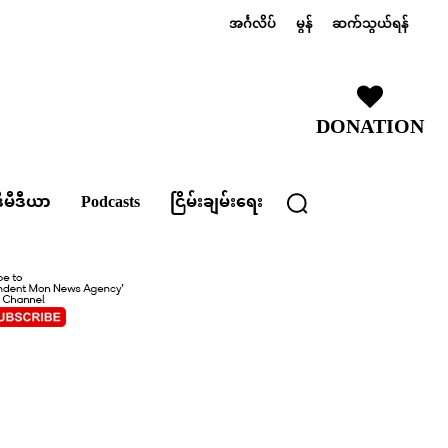
အင်္ဂလိပ်
မွန်
ဆက်သွယ်ရန်
DONATION
ီမီဒီယာ
Podcasts
ငြိမ်းချမ်းရေး