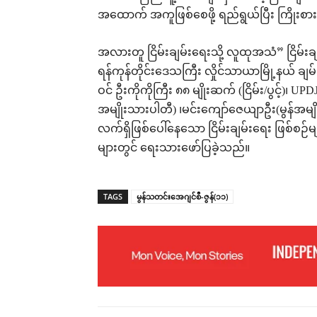
အထောက် အကူဖြစ်စေဖို့ ရည်ရွယ်ပြီး ကြိုးစာ
အလားတူ ငြိမ်းချမ်းရေးသို့ လူထုအသံ” ငြိမ်းချ
ရန်ကုန်တိုင်းဒေသကြီး လှိုင်သာယာမြို့နယ် ချမ
ဝင် ဦးကိုကိုကြီး ၈၈ မျိုးဆက် (ငြိမ်း/ပွင့်)
အမျိုးသားပါတီ) ၊မင်းကျော်ဇေယျာဦး(မွန်အမျိုး
လက်ရှိဖြစ်ပေါ်နေသော ငြိမ်းချမ်းရေး ဖြစ်စဉ
များတွင် ရေးသားဖော်ပြခဲ့သည်။
TAGS
မွန်သတင်းအေဂျင်စီ-ဇွန်(၁၁)