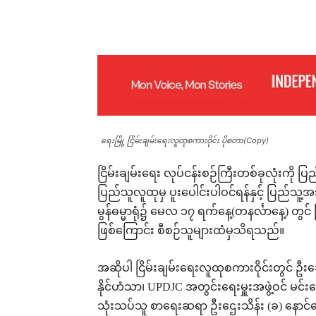
Facebook
X
Pinterest
ရေးမြို့ ငြိမ်းချမ်းရေးလူထုစကားဝိုင်း ပိုစတာ(Copy)
ငြိမ်းချမ်းရေး လုပ်ငန်းစဉ်ကြီးတစ်ခုလုံးကို ပြ
ပြည်သူလူထုမှ ပူးပေါင်းပါဝင်ရန်နှင့် ပြည်သူ့အသ
မွန်ဓမ္မာရုံ၌ မေလ ၁၇ ရက်နေ့(တနင်္လာနေ့) တွင်
ဖြစ်ကြောင်း စီစဉ်သူများထံမှသိရသည်။
အဆိုပါ ငြိမ်းချမ်းရေးလူထုစကားဝိုင်းတွင် ဦ
နိုင်ဟံသာ၊ UPDJC အတွင်းရေးမှူးအဖွဲ့ဝင် မင်
သုံးသပ်သူ စာရေးဆရာ ဦးဌေးသိန်း (ခ) နောင်က