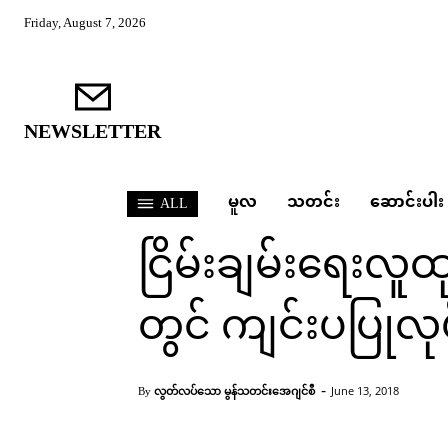
Friday, August 7, 2026
NEWSLETTER
မူလ
သတင်း
ဆောင်းပါး
ALL
သတင်း
ငြိမ်းချမ်းရေးလူထု
တွင် ကျင်းပပြုလု
Home
သတင်း
ငြိမ်းချမ်းရေးလူထုစကားဝိုင်း ရ
-
လွတ်လပ်သော မွန်သတင်းအေဂျင်စီ
June 13, 2018
By