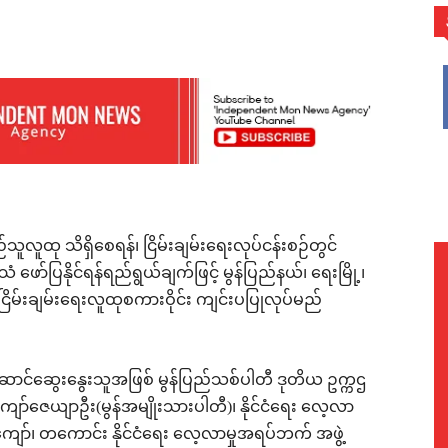
WhatsApp
ည်သူလူထု သိရှိစေရန်၊ ငြိမ်းချမ်းရေးလုပ်ငန်းစဉ်တွင်
ံ ဖော်ပြနိုင်ရန်ရည်ရွယ်ချက်ဖြင့် မွန်ပြည်နယ်၊ ရေးမြို့၊
 ငြိမ်းချမ်းရေးလူထုစကားဝိုင်း ကျင်းပပြုလုပ်မည်
းဆောင်ဆွေးနွေးသူအဖြစ် မွန်ပြည်သစ်ပါတီ ဒုတိယ ဥက္ကဌ
းကျော်ဇေယျာဦး(မွန်အမျိုးသားပါတီ)၊ နိုင်ငံရေး လေ့လာ
ျော်၊ တကောင်း နိုင်ငံရေး လေ့လာမှုအရပ်ဘက် အဖွဲ့