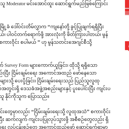
့ပိုးသူ Moderator မင်းအောင်ထူး ဆောင်ရွက်မည်ဖြစ်ကြောင်း
့ခံ ဒေါ်ဝင်းတိမ်လွှာက “ကျနော်တို့ ခွင့်ပြုချက်ရရှိပြီး
 ပါဝင်တက်ရောက်ဖို့ အားလုံးကို ဖိတ်ကြားပါတယ်၊ မွန်
ှာ စကားဝိုင်း စပါမယ် ” ဟု မွန်သတင်းအေဂျင်စီသို့
Survey Form များကောက်ယူခြင်း၊ ထိုသို့ ရရှိသော
်းပြီး ငြိမ်းချမ်းရေး အကောင်အထည် ဖော်နေသော
များသို့ ပေးပို့ခြင်း၊ ငြိမ်းချမ်းရေးသည် ပြည်သူလူထု
တွင်းရှိ ဒေသခံအဖွဲ့အစည်းများနှင့် ပူးပေါင်းပြီး ကျင်းပ
်သူ နိုင်ကိုသူက ပြောသည်။
င်းတွေမှာလည်း “ငြိမ်းချမ်းရေးသို့ လူထုအသံ” စကားဝိုင်း
ပြီး ဆက်လျက် ကျင်းပပြုလုပ်သွားဖို့ အစီစဉ်တွေလည်း ရှိ
်းရေး လုပ်ငန်းစဉ်တွေ အကောင်ထည်ဖော် ဆောင်ရွက်ရာမှာ