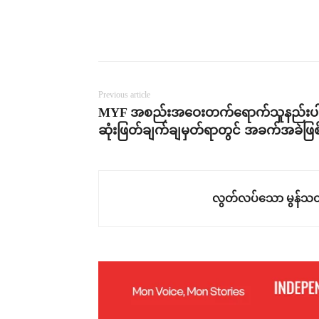
Previous article
MYF အစည်းအဝေးတက်ရောက်သူနည်းပါ
ဆုံးဖြတ်ချက်ချမှတ်ရာတွင် အခက်အခဲဖြစ
လွတ်လပ်သော မွန်သတ