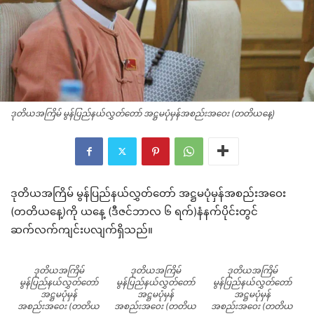
ဒုတိယအကြိမ် မွန်ပြည်နယ်လွှတ်တော် အဋ္ဌမပုံမှန်အစည်းအဝေး (တတိယနေ့)
ဒုတိယအကြိမ် မွန်ပြည်နယ်လွှတ်တော် အဋ္ဌမပုံမှန်အစည်းအဝေး
(တတိယနေ့)ကို ယနေ့ (ဒီဇင်ဘာလ ၆ ရက်)နံနက်ပိုင်းတွင်
ဆက်လက်ကျင်းပလျက်ရှိသည်။
ဒုတိယအကြိမ်
ဒုတိယအကြိမ်
ဒုတိယအကြိမ်
မွန်ပြည်နယ်လွှတ်တော်
မွန်ပြည်နယ်လွှတ်တော်
မွန်ပြည်နယ်လွှတ်တော်
အဋ္ဌမပုံမှန်
အဋ္ဌမပုံမှန်
အဋ္ဌမပုံမှန်
အစည်းအဝေး (တတိယ
အစည်းအဝေး (တတိယ
အစည်းအဝေး (တတိယ