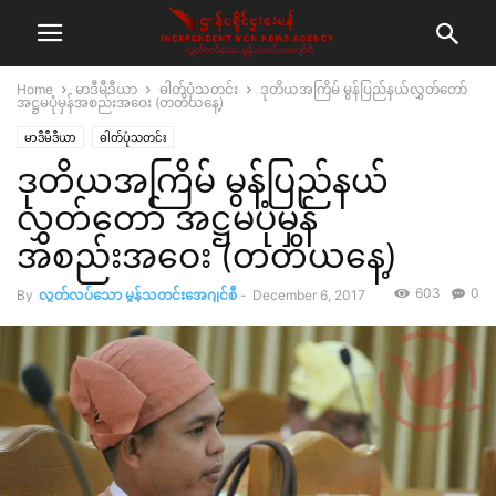
Home
မာဒီမီဒီယာ
ဓါတ်ပုံသတင်း
ဒုတိယအကြိမ် မွန်ပြည်နယ်လွှတ်တော်
အဋ္ဌမပုံမှန်အစည်းအဝေး (တတိယနေ့)
မာဒီမီဒီယာ
ဓါတ်ပုံသတင်း
ဒုတိယအကြိမ် မွန်ပြည်နယ်
လွှတ်တော် အဋ္ဌမပုံမှန်
အစည်းအဝေး (တတိယနေ့)
603
0
By
လွတ်လပ်သော မွန်သတင်းအေဂျင်စီ
-
December 6, 2017