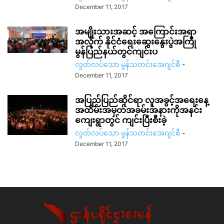
December 11, 2017
အမျိုးသားအဆင့် အကြောင်းအရာ
အလိုက် နိုင်ငံရေးဆွေးနွေးပွဲအကြို
မွန်ပြည်နယ်တွင်ကျင်းပ
လွတ်လပ်သော မွန်သတင်းအေဂျင်စီ
-
December 11, 2017
အပြည်ပြည်ဆိုင်ရာ လူအခွင့်အရေးနေ့
အထိမ်းအမှတ်အခမ်းအနားကိုအနင်း
ကျေးရွာတွင် ကျင်းပြီးစီးခဲ့
လွတ်လပ်သော မွန်သတင်းအေဂျင်စီ
-
December 11, 2017