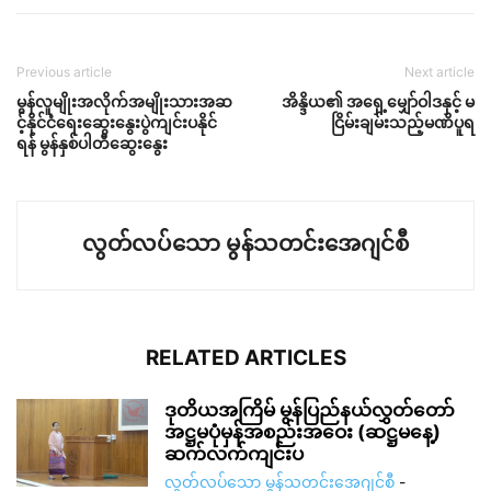
Previous article
Next article
မွန်လူမျိုးအလိုက်အမျိုးသားအဆ
အိန္ဒိယ၏ အရှေ့မျှော်ဝါဒနှင့် မ
င့်နိုင်ငံရေးဆွေးနွေးပွဲကျင်းပနိုင်
ငြိမ်းချမ်းသည့်မဏိပူရ
ရန် မွန်နှစ်ပါတီဆွေးနွေး
လွတ်လပ်သော မွန်သတင်းအေဂျင်စီ
RELATED ARTICLES
ဒုတိယအကြိမ် မွန်ပြည်နယ်လွှတ်တော်
အဋ္ဌမပုံမှန်အစည်းအဝေး (ဆဋ္ဌမနေ့)
ဆက်လက်ကျင်းပ
လွတ်လပ်သော မွန်သတင်းအေဂျင်စီ
-