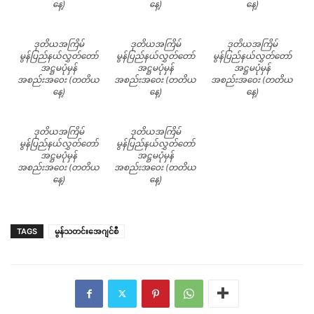
နေ့)
နေ့)
နေ့)
ဒုတိယအကြိမ်
ဒုတိယအကြိမ်
ဒုတိယအကြိမ်
မွန်ပြည်နယ်လွှတ်တော်
မွန်ပြည်နယ်လွှတ်တော်
မွန်ပြည်နယ်လွှတ်တော်
အဋ္ဌမပုံမှန်
အဋ္ဌမပုံမှန်
အဋ္ဌမပုံမှန်
အစည်းအဝေး (တတိယ
အစည်းအဝေး (တတိယ
အစည်းအဝေး (တတိယ
နေ့)
နေ့)
နေ့)
ဒုတိယအကြိမ်
ဒုတိယအကြိမ်
မွန်ပြည်နယ်လွှတ်တော်
မွန်ပြည်နယ်လွှတ်တော်
အဋ္ဌမပုံမှန်
အဋ္ဌမပုံမှန်
အစည်းအဝေး (တတိယ
အစည်းအဝေး (တတိယ
နေ့)
နေ့)
TAGS
မွန်သတင်းအေဂျင်စီ