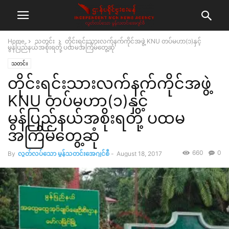
Home
သတင်း
တိုင်းရင်းသားလက်နက်ကိုင်အဖွဲ့ KNU တပ်မဟာ(၁)နှင့်
မွန်ပြည်နယ်အစိုးရတို့ ပထမအကြိမ်တွေ့ဆုံ
သတင်း
တိုင်းရင်းသားလက်နက်ကိုင်အဖွဲ့
KNU တပ်မဟာ(၁)နှင့်
မွန်ပြည်နယ်အစိုးရတို့ ပထမ
အကြိမ်တွေ့ဆုံ
660
0
By
လွတ်လပ်သော မွန်သတင်းအေဂျင်စီ
-
August 18, 2017