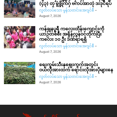
(၄၃) တၠ မွဲဖ္ဍိုက်ဂှ် ဗကပ်အာတုဲ ဒးဒုင်ရပ်
လွတ်လပ်သော မွန်သတင်းအေဂျင်စီ
-
August 7, 2026
ကန်ချနပူရီ ကလေးထိန်းကျောင်းကို
ယာဉ်တစ်စီး အရှိန်လွန်ဝင်တိုက်ပြီး
ကလေး ၁၀ ဦး ဒဏ်ရာရရှိ
လွတ်လပ်သော မွန်သတင်းအေဂျင်စီ
-
August 7, 2026
ရေးကွမ်းသီးနုဈေးကွက်အတွင်း
ဝယ်လိုအားထက် ရောင်းလိုအားပိုများနေ
လွတ်လပ်သော မွန်သတင်းအေဂျင်စီ
-
August 7, 2026