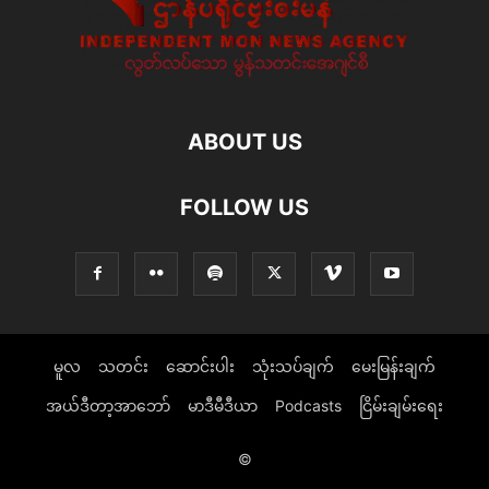
ABOUT US
FOLLOW US
မူလ
သတင်း
ဆောင်းပါး
သုံးသပ်ချက်
မေးမြန်းချက်
အယ်ဒီတာ့အာဘော်
မာဒီမီဒီယာ
Podcasts
ငြိမ်းချမ်းရေး
©