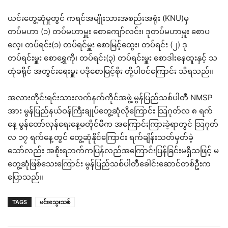
ယင်းတွေ့ဆုံမှုတွင် ကရင်အမျိုးသားအစည်းအရုံး (KNU)မှ
တပ်မဟာ (၁) တပ်မဟာမှူး စောကျော်လင်း၊ ဒုတပ်မဟာမှူး စောပ
လေ့၊ တပ်ရင်း(၁) တပ်ရင်မှူး စောမြင့်ထွေး၊ တပ်ရင်း (၂) ဒု
တပ်ရင်းမှူး စောရွှေကို၊ တပ်ရင်း(၃) တပ်ရင်းမှူး စောဒါးနေထူးနှင့် သ
ထုံခရိုင် အတွင်းရေးမှူး ပဒိုစောမြင့်စိုး တို့ပါဝင်ကြောင်း သိရသည်။
အလားတိုင်းရင်းသားလက်နက်ကိုင်အဖွဲ့ မွန်ပြည်သစ်ပါတီ NMSP
အား မွန်ပြည်နယ်ဝန်ကြီးချုပ်တွေ့ဆုံလိုကြောင်း သြဂုတ်လ ၈ ရက်
နေ့ မွန်တော်လှန်ရေးနေ့မတိုင်မီက အကြောင်းကြားခဲ့ရာတွင် သြဂုတ်
လ ၁၇ ရက်နေ့တွင် တွေ့ဆုံနိုင်ကြောင်း ရက်ချိန်းသတ်မှတ်ခဲ့
သော်လည်း အစိုးရဘက်ကပြန်လည်အကြောင်းပြန်ခြင်းမရှိသဖြင့် မ
တွေ့ဆုံဖြစ်သေးကြောင်း မွန်ပြည်သစ်ပါတီခေါင်းဆောင်တစ်ဦးက
ပြောသည်။
TAGS
မင်းသွေးသစ်