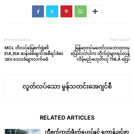
Previous article
Next article
MCL ဘိလပ်မြေစက်ရုံ၏
မြန်မာ့တပ်မတော်သဘောထားမ
EIA,SIA ဆန်းစစ်ချက်အစီရင်ခံစာ
ပြောင်းလဲပါက တိုက်ပွဲများရပ်တန့်
အား ဒေသခံများလက်မခံ
လိမ့်မည်မဟုတ်ဟု TNLA ပြော
လွတ်လပ်သော မွန်သတင်းအေဂျင်စီ
RELATED ARTICLES
ကွဳစက်ကၠတ်ဖ္ဍိုက်ပၠောပ်နင် ကောန်ဍုင်ဗၟာ