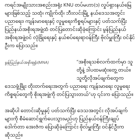
ကရင်အမျိုးသားအစည်းအရုံး KNU တပ်မဟာ(၁) လှုပ်ရှားနယ်မြေ
များဖြစ်သည့် သထုံ၊ ကျိုက်ထို၊ ဘီးလင်းမြို့ နယ်ဒေသအတွင်း
ပညာရေး၊ ကျန်းမာရေးနှင့် လူမှုရေးကိစ္စရပ်များနှင့် ပတ်သက်ပြီး
ပြည်နယ်အစိုးရအဖွဲ့ထံ တင်ပြတောင်းဆိုခဲ့ကြောင်း မွန်ပြည်နယ်
အစိုးရအဖွဲ့ဝင် လုံခြုံရေးနှင့် နယ်စပ်ရေးရာဝန်ကြီး ဗိုလ်မှူးကြီး ဝင်နိုင်
ဦးက ပြောသည်။
“အစိုးရသစ်လက်ထက်မှာ သူ
မွန်ပြည်နယ်အစိုးရရုံး(MNA)
တို့နဲ့ ဒါပထမဆုံးတွေ့ တယ်။
သူတို့လိုအပ်ချက်တွေက
ဒေသဖွံ့ဖြိုး တိုးတက်ရေးအတွက် ပညာရေး ကျန်းမာရေး လူမှုရေး
ကိစ္စရပ်တွေကို စိုးရအဖွဲ့ကို တင်ပြသွားတယ်”ဟု ၎င်းက ပြောသည်။
အဆိုပါ တောင်းဆိုမှုနှင့် ပတ်သက်ပြီး ဒေသအတွင်း လိုအပ်ချက်
များကို စီမံဆောင်ရွက်ပေးသွားမည်ဟု ပြည်နယ်ဝန်ကြီးချုပ်
ဒေါက်တာ အေးဇံက ပြောဆိုခဲ့ကြောင်း ဗိုလ်မှူးကြီး ဝင်နိုင်ဦးက
ဆိုသည်။