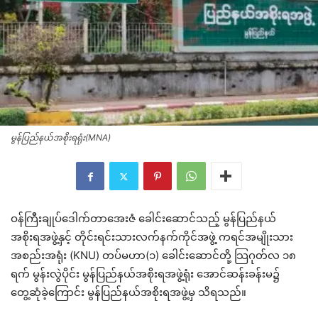
မွန်ပြည်နယ်အစိုးရရုံး(MNA)
ဝန်ကြီးချုပ်ဒေါက်တာအေးဇံ ခေါင်းဆောင်သည့် မွန်ပြည်နယ်
အစိုးရအဖွဲ့နှင့် တိုင်းရင်းသားလက်နက်ကိုင်အဖွဲ့ ကရင်အမျိုးသား
အစည်းအရုံး (KNU) တပ်မဟာ(၁) ခေါင်းဆောင်တို့ သြဂုတ်လ ၁၈
ရက် မွန်းလွဲပိုင်း မွန်ပြည်နယ်အစိုးရအဖွဲ့ရုံး အောင်ဆန်းခန်းမ၌
တွေ့ဆုံခဲ့ကြောင်း မွန်ပြည်နယ်အစိုးရအဖွဲ့မှ သိရသည်။