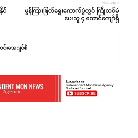
Next article
ုင်
မွန်ကြားဖြတ်ရွေးကောက်ပွဲတွင် ကြိုတင်မဲ
ပေးသူ ၄ ထောင်ကျော်ရှိ
င်းအေဂျင်စီ