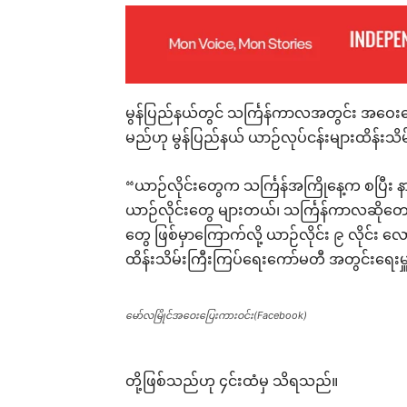
မွန်ပြည်နယ်တွင် သင်္ကြန်ကာလအတွင်း အဝေးပြေး
မည်ဟု မွန်ပြည်နယ် ယာဉ်လုပ်ငန်းများထိန်း
“ယာဉ်လိုင်းတွေက သင်္ကြန်အကြိုနေ့က စပြီး နာ
ယာဉ်လိုင်းတွေ များတယ်၊ သင်္ကြန်ကာလဆိုတေ
တွေ ဖြစ်မှာကြောက်လို့ ယာဉ်လိုင်း ၉ လိုင်း လ
ထိန်းသိမ်းကြီးကြပ်ရေးကော်မတီ အတွင်းရေးမ
မော်လမြိုင်အဝေးပြေးကားဝင်း(Facebook)
တို့ဖြစ်သည်ဟု ၄င်းထံမှ သိရသည်။