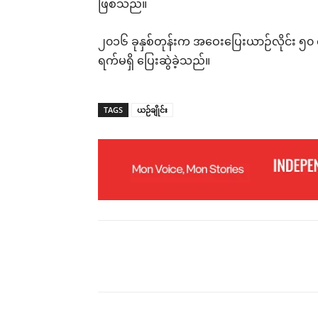
ဖြစ်သည်။
၂၀၁၆ ခုနှစ်တုန်းက အဝေးပြေးယာဉ်လိုင်း ၅၀ လိုင
ရက်မရှိ ပြေးဆွဲခဲ့သည်။
TAGS
ယဉ်ချိုင်း