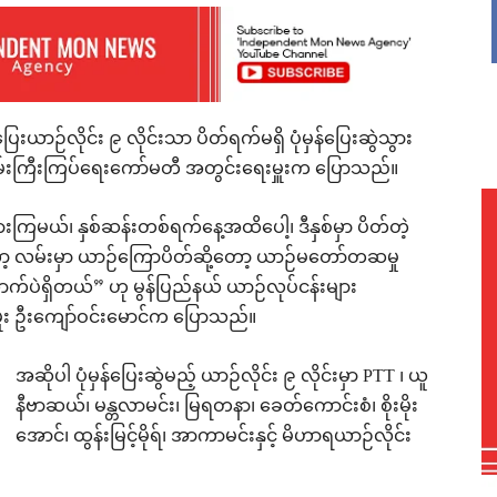
ယာဉ်လိုင်း ၉ လိုင်းသာ ပိတ်ရက်မရှိ ပုံမှန်ပြေးဆွဲသွား
သိမ်းကြီးကြပ်ရေးကော်မတီ အတွင်းရေးမှူးက ပြောသည်။
းကြမယ်၊ နှစ်ဆန်းတစ်ရက်နေ့အထိပေါ့၊ ဒီနှစ်မှာ ပိတ်တဲ့
ာ့ လမ်းမှာ ယာဉ်ကြောပိတ်ဆို့တော့ ယာဉ်မတော်တဆမှု
ောက်ပဲရှိတယ်” ဟု မွန်ပြည်နယ် ယာဉ်လုပ်ငန်းများ
ှူး ဦးကျော်ဝင်းမောင်က ပြောသည်။
အဆိုပါ ပုံမှန်ပြေးဆွဲမည့် ယာဉ်လိုင်း ၉ လိုင်းမှာ PTT ၊ ယူ
နီဗာဆယ်၊ မန္တလာမင်း၊ မြရတနာ၊ ခေတ်ကောင်းစံ၊ စိုးမိုး
အောင်၊ ထွန်းမြင့်မိုရ်၊ အာကာမင်းနှင့် မိဟာရယာဉ်လိုင်း