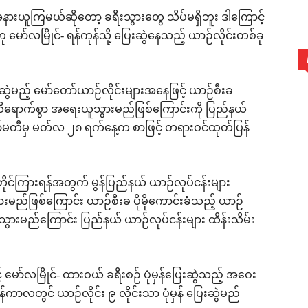
းယူကြမယ်ဆိုတော့ ခရီးသွားတွေ သိပ်မရှိဘူး ဒါကြောင့်
 ဟု မော်လမြိုင်- ရန်ကုန်သို့ ပြေးဆွဲနေသည့် ယာဉ်လိုင်းတစ်ခု
းဆွဲမည့် မော်တော်ယာဉ်လိုင်းများအနေဖြင့် ယာဉ်စီးခ
ါက ထိရောက်စွာ အရေးယူသွားမည်ဖြစ်ကြောင်းကို ပြည်နယ်
ာ်မတီမှ မတ်လ ၂၈ ရက်နေ့က စာဖြင့် တရားဝင်ထုတ်ပြန်
တိုင်ကြားရန်အတွက် မွန်ပြည်နယ် ယာဉ်လုပ်ငန်းများ
ွားမည်ဖြစ်ကြောင်း ယာဉ်စီးခ ပိုမိုကောင်းခံသည့် ယာဉ်
်သွားမည်ကြောင်း ပြည်နယ် ယာဉ်လုပ်ငန်းများ ထိန်းသိမ်း
င့် မော်လမြိုင်- ထားဝယ် ခရီးစဉ် ပုံမှန်ပြေးဆွဲသည့် အဝေး
္ကြန်ကာလတွင် ယာဉ်လိုင်း ၉ လိုင်းသာ ပုံမှန် ပြေးဆွဲမည်