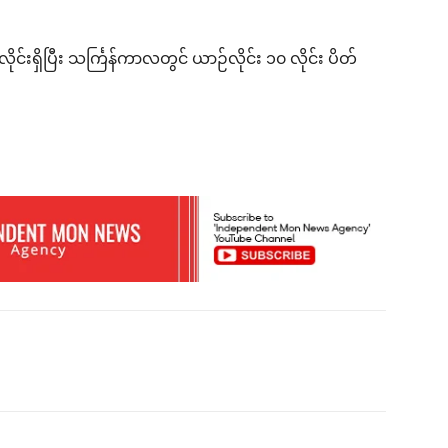
်းရှိပြီး သင်္ကြန်ကာလတွင် ယာဉ်လိုင်း ၁၀ လိုင်း ပိတ်