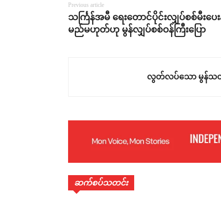
Previous article
သင်္ကြန်အမီ ရေးတောင်ပိုင်းလျှပ်စစ်မီးပေးနိ
မည်မဟုတ်ဟု မွန်လျှပ်စစ်ဝန်ကြီးပြော
လွတ်လပ်သော မွန်သတ
ဆက်စပ်သတင်း