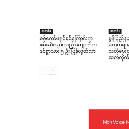
သတင်း
သတင်း
စစ်ကော်မရှင်စစ်ကြောင်းက
မွန်ပြည်နယ
ဖမ်းဆီးသွားသည့် ကျောက်က
မထွက်ရအမိ
ဒင်ရွာသား ၅ ဦး ပြန်လွတ်လာ
သတိပေးထား
ဆက်တိုက်