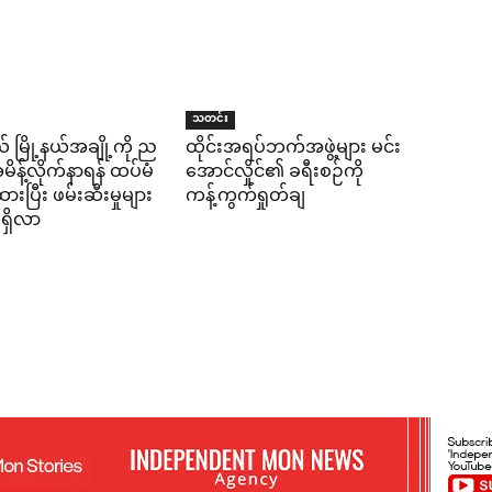
သတင်း
် မြို့နယ်အချို့ကို ည
ထိုင်းအရပ်ဘက်အဖွဲ့များ မင်း
န့်လိုက်နာရန် ထပ်မံ
အောင်လှိုင်၏ ခရီးစဉ်ကို
ပြီး ဖမ်းဆီးမှုများ
ကန့်ကွက်ရှုတ်ချ
ရှိလာ