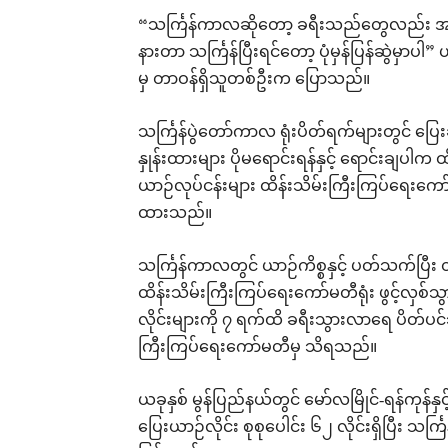
“သင်္ကြန်ကာလဆိုတော့ ခရီးသည်တွေလည်း အနာ
နားတာ သင်္ကြန်ပြီးရင်တော့ ပုံမှန်ပြန်ဆွဲမှာပါ”
မှ တာဝန်ရှိသူတစ်ဦးက ပြောသည်။
သင်္ကြန်ပွဲတော်ကာလ ရုံးပိတ်ရက်များတွင် ပြေ
နှုန်းထားများ ပိုမရောင်းရန်နှင့် ရောင်းချပ
ယာဉ်လုပ်ငန်းများ ထိန်းသိမ်းကြီးကြပ်ရေးကေ
ထားသည်။
သင်္ကြန်ကာလတွင် ယာဉ်ကိစ္စနှင့် ပတ်သက်ပြီး 
ထိန်းသိမ်းကြီးကြပ်ရေးကော်မတီရုံး ဖွင့်လှစ်သ
လိုင်းများကို ၇ ရက်ထိ ခရီးသွားလာရေ ပိတ်ပင
ကြီးကြပ်ရေးကော်မတီမှ သိရသည်။
ယခုနှစ် မွန်ပြည်နယ်တွင် မော်လမြိုင်-ရန်ကုန်နှ
ပြေးယာဉ်လိုင်း စုစုပေါင်း ၆၂ လိုင်းရှိပြီး သင်