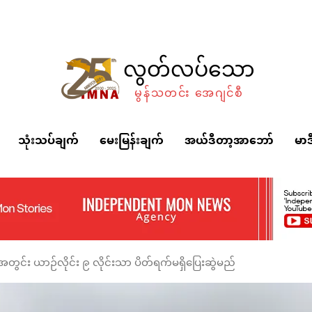
လွတ်လပ်သော
မွန်သတင်း အေဂျင်စီ
သုံးသပ်ချက်
မေးမြန်းချက်
အယ်ဒီတာ့အာဘော်
မာဒ
တွင်း ယာဉ်လိုင်း ၉ လိုင်းသာ ပိတ်ရက်မရှိပြေးဆွဲမည်