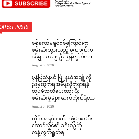
LATEST POSTS
စစ်ကော်မရှင်စစ်ကြောင်းက
ဖမ်းဆီးသွားသည့် ကျောက်က
ဒင်ရွာသား ၅ ဦး ပြန်လွတ်လာ
August 6, 2026
မွန်ပြည်နယ် မြို့နယ်အချို့ကို
ညမထွက်ရအမိန့်လိုက်နာရန်
ထပ်မံသတိပေးထားပြီး
ဖမ်းဆီးမှုများ ဆက်တိုက်ရှိလာ
August 6, 2026
ထိုင်းအရပ်ဘက်အဖွဲ့များ မင်း
အောင်လှိုင်၏ ခရီးစဉ်ကို
ကန့်ကွက်ရှုတ်ချ