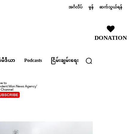
အင်္ဂလိပ်
မွန်
ဆက်သွယ်ရန်
DONATION
ီမီဒီယာ
Podcasts
ငြိမ်းချမ်းရေး