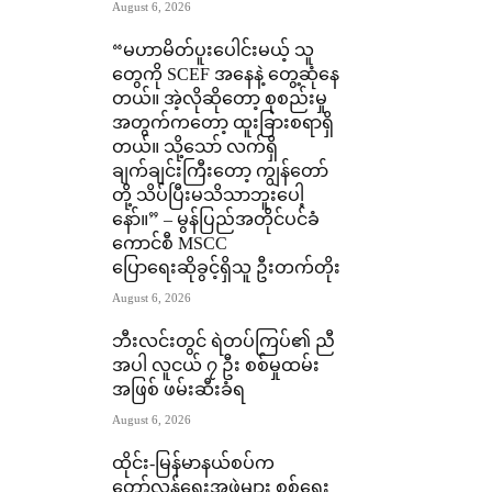
August 6, 2026
“မဟာမိတ်ပူးပေါင်းမယ့် သူ
တွေကို SCEF အနေနဲ့ တွေ့ဆုံနေ
တယ်။ အဲ့လိုဆိုတော့ စုစည်းမှု
အတွက်ကတော့ ထူးခြားစရာရှိ
တယ်။ သို့သော် လက်ရှိ
ချက်ချင်းကြီးတော့ ကျွန်တော်
တို့ သိပ်ပြီးမသိသာဘူးပေါ့
နော်။” – မွန်ပြည်အတိုင်ပင်ခံ
ကောင်စီ MSCC
ပြောရေးဆိုခွင့်ရှိသူ ဦးတက်တိုး
August 6, 2026
ဘီးလင်းတွင် ရဲတပ်ကြပ်၏ ညီ
အပါ လူငယ် ၇ ဦး စစ်မှုထမ်း
အဖြစ် ဖမ်းဆီးခံရ
August 6, 2026
ထိုင်း-မြန်မာနယ်စပ်က
တော်လှန်ရေးအဖွဲ့များ စစ်ရေး