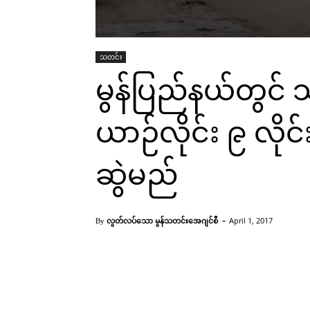
သတင်း
မွန်ပြည်နယ်တွင်
ယာဉ်လိုင်း ၉ လိုင
ဆွဲမည်
-
လွတ်လပ်သော မွန်သတင်းအေဂျင်စီ
April 1, 2017
By
မော်လမြိုင်အဝေးပြေးကားဝင်း(Facebook)
Facebook
X
Pinterest