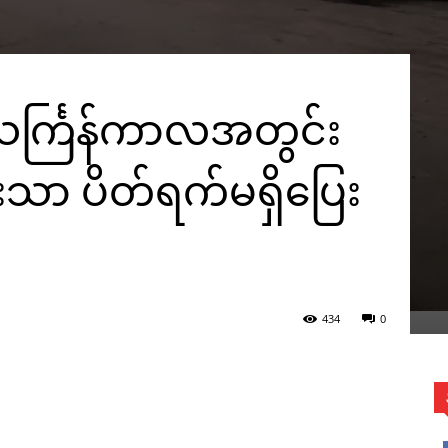
 သင်္ကြန်ကာလအတွင်း
်းသာ ပိတ်ရက်မရှိပြေး
434
0
WhatsApp