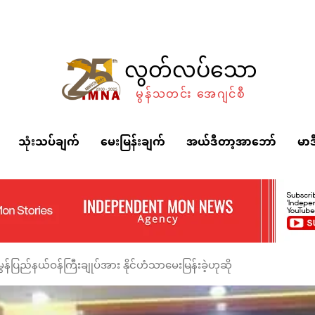
လွတ်လပ်သော
မွန်သတင်း အေဂျင်စီ
သုံးသပ်ချက်
မေးမြန်းချက်
အယ်ဒီတာ့အာဘော်
မာဒ
ွန်ပြည်နယ်ဝန်ကြီးချုပ်အား နိုင်ဟံသာမေးမြန်းခဲ့ဟုဆို