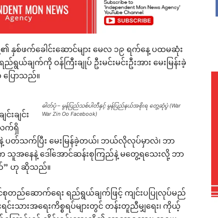
တို့၏ နှစ်ဖက်ခေါင်းဆောင်များ မေလ ၁၉ ရက်နေ့ ပထမဆုံး
ည်ရွယ်ချက်ကို ဝန်ကြီးချုပ် ဦးမင်းမင်းဦးအား မေးမြန်းခဲ့
ာက ပြောသည်။
ဓါတ်ပုံ – မွန်ပြည်သစ်ပါတီနှင့် မွန်ပြည်နယ်အစိုးရ တွေ့ဆုံပွဲ (War
ျင်းချင်း
War Zin Oo Facebook)
က်ရှိ
ဲ့ ပတ်သက်ပြီး မေးမြန်ခဲ့တယ်၊ ဘယ်လိုလုပ်မှာလဲ၊ ဘာ
ုပ်က သူအနေနဲ့ ဒေါ်အောင်ဆန်းစုကြည်နဲ့ မတွေ့ရသေးလို့ ဘာ
တယ်” ဟု ဆိုသည်။
်စုတည်ဆောက်ရေး ရည်ရွယ်ချက်ဖြင့် ကျင်းပပြုလုပ်မည်
င်းသားအရေးကိစ္စရပ်များတွင် တန်းတူညီမျှရေး၊ ကိုယ့်