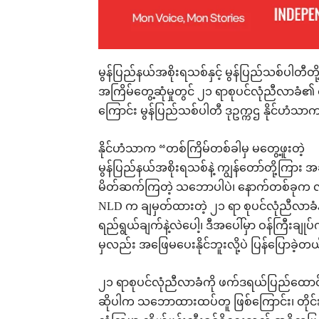
မွန်ပြည်နယ်အစိုးရသစ်နှင့် မွန်ပြည်သစ်ပါတီ
အကြိမ်တွေ့ဆုံမှုတွင် ၂၁ ရာစုပင်လုံညီလာခံ၏ ရ
ကြောင်း မွန်ပြည်သစ်ပါတီ ဒုဥက္ကဌ နိုင်ဟံသ
နိုင်ဟံသာက “တစ်ကြိမ်တစ်ခါမှ မတွေ့ဖူးတဲ့
မွန်ပြည်နယ်အစိုးရသစ်နဲ့ ကျွန်တော်တို့ကြား အခ
မိတ်ဆက်ကြတဲ့ သဘောပါပဲ၊ နောက်တစ်ခုက လ
NLD က ချမှတ်ထားတဲ့ ၂၁ ရာ စုပင်လုံညီလာခံန
ရည်ရွယ်ချက်နဲ့လဲပေါ့၊ ဒီအပေါ်မှာ ဝန်ကြီးချ
မှလည်း အဖြေမပေးနိုင်ဘူးလို့ပဲ ပြန်ပြောခဲ့
၂၁ ရာစုပင်လုံညီလာခံကို ဖက်ဒရယ်ပြည်ထောင
ဆိုပါက သဘောထားထပ်တူ ဖြစ်ကြောင်း၊ တိုင်းရ