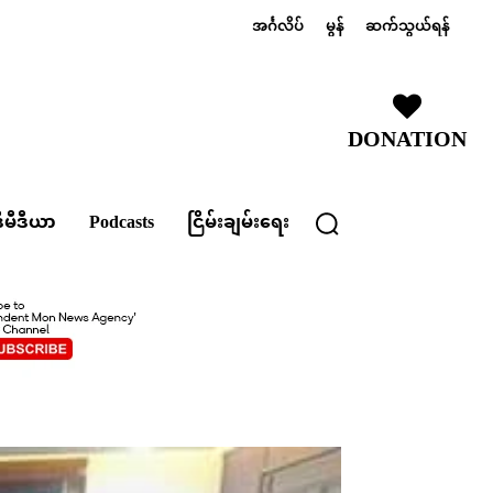
အင်္ဂလိပ်
မွန်
ဆက်သွယ်ရန်
DONATION
ီမီဒီယာ
Podcasts
ငြိမ်းချမ်းရေး