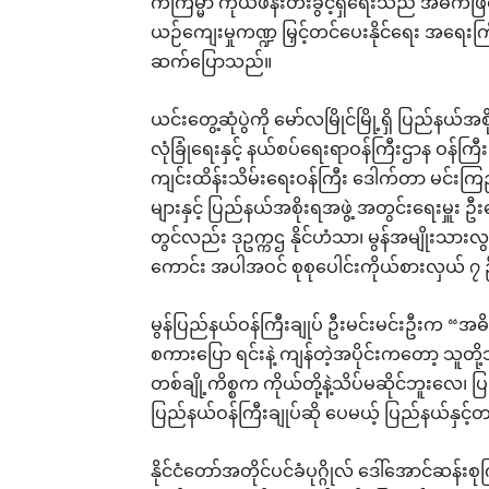
ကံကြမ္မာ ကိုယ်ဖန်းတီးခွင့်ရှိရေးသည် အဓိကဖ
ယဉ်ကျေးမှုကဏ္ဍ မြှင့်တင်ပေးနိုင်ရေး အရေးက
ဆက်ပြောသည်။
ယင်းတွေ့ဆုံပွဲကို မော်လမြိုင်မြို့ရှိ ပြည်နယ်အစ
လုံခြုံရေးနှင့် နယ်စပ်ရေးရာဝန်ကြီးဌာန ဝန်ကြီ
ကျင်းထိန်းသိမ်းရေးဝန်ကြီး ဒေါက်တာ မင်းကြည်
များနှင့် ပြည်နယ်အစိုးရအဖွဲ့ အတွင်းရေးမှူး 
တွင်လည်း ဒုဥက္ကဌ နိုင်ဟံသာ၊ မွန်အမျိုးသား
ကောင်း အပါအဝင် စုစုပေါင်းကိုယ်စားလှယ် ၇ 
မွန်ပြည်နယ်ဝန်ကြီးချုပ် ဦးမင်းမင်းဦးက
စကားပြော ရင်းနဲ့ ကျန်တဲ့အပိုင်းကတော့ သူတို
တစ်ချို့ကိစ္စက ကိုယ်တို့နဲ့သိပ်မဆိုင်ဘူးလေ၊ ပ
ပြည်နယ်ဝန်ကြီးချုပ်ဆို ပေမယ့် ပြည်နယ်နှင
နိုင်ငံတော်အတိုင်ပင်ခံပုဂ္ဂိုလ် ဒေါ်အောင်ဆ