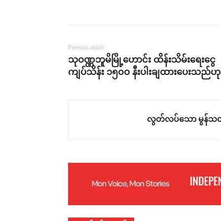
Previous article
သုဝဏ္ဏဘူမိမြို့ဟောင်း ထိန်းသိမ်းရေးငွေ
ကျပ်သိန်း ၁၅၀ဝ နီးပါးချထားပေးသည်ဟု
လွတ်လပ်သော မွန်သတ