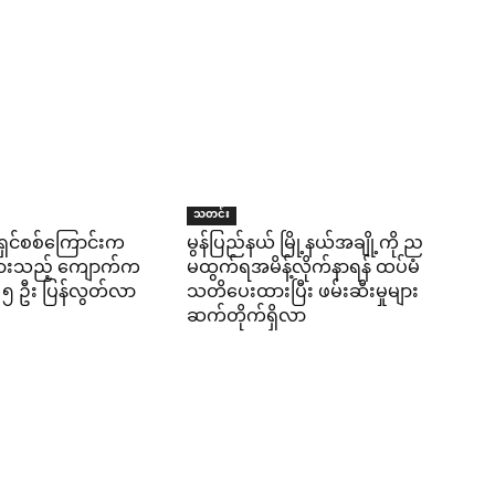
သတင်း
ရှင်စစ်ကြောင်းက
မွန်ပြည်နယ် မြို့နယ်အချို့ကို ည
ွားသည့် ကျောက်က
မထွက်ရအမိန့်လိုက်နာရန် ထပ်မံ
 ၅ ဦး ပြန်လွတ်လာ
သတိပေးထားပြီး ဖမ်းဆီးမှုများ
ဆက်တိုက်ရှိလာ