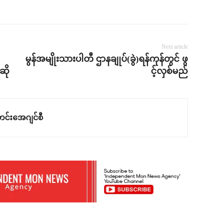
Next article
မွန်အမျိုးသားပါတီ ဌာနချုပ်(ခွဲ)ရန်ကုန်တွင် ဖွ
ဆို
င့်လှစ်မည်
င်းအေဂျင်စီ