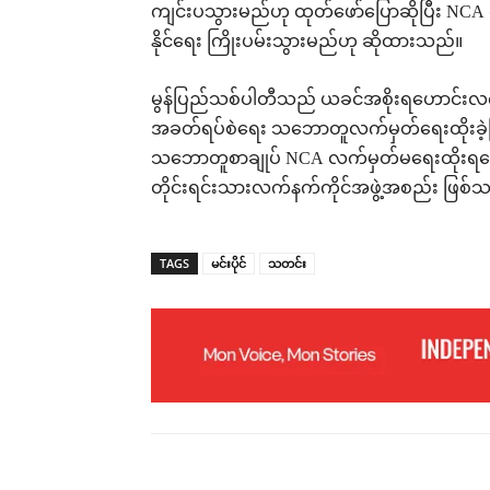
ကျင်းပသွားမည်ဟု ထုတ်ဖော်ပြောဆိုပြီး NC
နိုင်ရေး ကြိုးပမ်းသွားမည်ဟု ဆိုထားသည်။
မွန်ပြည်သစ်ပါတီသည် ယခင်အစိုးရဟောင်းလက
အခတ်ရပ်စဲရေး သဘောတူလက်မှတ်ရေးထိုးခဲ့ပြီး
သဘောတူစာချုပ် NCA လက်မှတ်မရေးထိုးရသေး
တိုင်းရင်းသားလက်နက်ကိုင်အဖွဲ့အစည်း ဖြစ်
TAGS
မင်းပိုင်
သတင်း