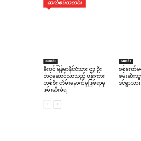
ဆက်စပ်သတင်း
သတင်း
သတင်း
ခိုးဝင်မြန်မာနိုင်ငံသား ၄၃ ဦး
စစ်ကော်မ
တင်ဆောင်လာသည့် ဗန်းကား
ဖမ်းဆီးသ
တစ်စီး တိမ်းမှောက်မှုဖြစ်ရာမှ
ဒင်ရွာသား
ဖမ်းဆီးခံရ