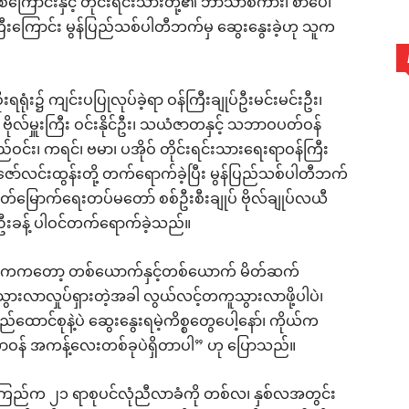
ြစ်ကြောင်းနှင့် တိုင်းရင်းသားတို့၏ ဘာသာစကား၊ စာပေ၊
ြီးကြောင်း မွန်ပြည်သစ်ပါတီဘက်မှ ဆွေးနွေးခဲ့ဟု သူက
ိုးရရုံး၌ ကျင်းပပြုလုပ်ခဲ့ရာ ဝန်ကြီးချုပ်ဦးမင်းမင်းဦး၊
း ဗိုလ်မှူးကြီး ဝင်းနိုင်ဦး၊ သယံဇာတနှင့် သဘာဝပတ်ဝန်
ဝင်း၊ ကရင်၊ ဗမာ၊ ပအိုဝ် တိုင်းရင်းသားရေးရာဝန်ကြီး
ဦးဇော်လင်းထွန်းတို့ တက်ရောက်ခဲ့ပြီး မွန်ပြည်သစ်ပါတီဘက်
လွတ်မြောက်ရေးတပ်မတော် စစ်ဦးစီးချုပ် ဗိုလ်ချုပ်လယီ
ဦးခန့် ပါဝင်တက်ရောက်ခဲ့သည်။
 “အဓိကကတော့ တစ်ယောက်နှင့်တစ်ယောက် မိတ်ဆက်
့သွားလာလှုပ်ရှားတဲ့အခါ လွယ်လင့်တကူသွားလာဖို့ပါပဲ၊
ြည်ထောင်စုနဲ့ပဲ ဆွေးနွေးရမဲ့ကိစ္စတွေပေါ့နော်၊ ကိုယ်က
့်တာဝန် အကန့်လေးတစ်ခုပဲရှိတာပါ” ဟု ပြောသည်။
န်းစုကြည်က ၂၁ ရာစုပင်လုံညီလာခံကို တစ်လ၊ နှစ်လအတွင်း