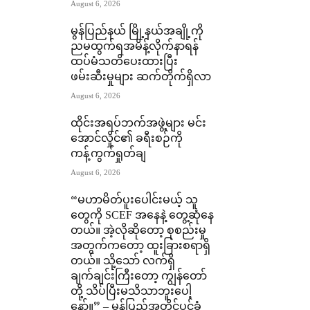
August 6, 2026
မွန်ပြည်နယ် မြို့နယ်အချို့ကို
ညမထွက်ရအမိန့်လိုက်နာရန်
ထပ်မံသတိပေးထားပြီး
ဖမ်းဆီးမှုများ ဆက်တိုက်ရှိလာ
August 6, 2026
ထိုင်းအရပ်ဘက်အဖွဲ့များ မင်း
အောင်လှိုင်၏ ခရီးစဉ်ကို
ကန့်ကွက်ရှုတ်ချ
August 6, 2026
“မဟာမိတ်ပူးပေါင်းမယ့် သူ
တွေကို SCEF အနေနဲ့ တွေ့ဆုံနေ
တယ်။ အဲ့လိုဆိုတော့ စုစည်းမှု
အတွက်ကတော့ ထူးခြားစရာရှိ
တယ်။ သို့သော် လက်ရှိ
ချက်ချင်းကြီးတော့ ကျွန်တော်
တို့ သိပ်ပြီးမသိသာဘူးပေါ့
နော်။” – မွန်ပြည်အတိုင်ပင်ခံ