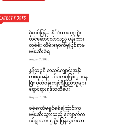
LATEST POSTS
ခိုးဝင်မြန်မာနိုင်ငံသား ၄၃ ဦး
တင်ဆောင်လာသည့် ဗန်းကား
တစ်စီး တိမ်းမှောက်မှုဖြစ်ရာမှ
ဖမ်းဆီးခံရ
August 7, 2026
နွန်ထပူရီ စာသင်ကျာင်းအနီး
တစ်ခုအနီး ပစ်ခတ်မှုဖြစ်ပွားနေ
ပြီး ပတ်ဝန်းကျင်ရှိပြည်သူများ
ရှောင်ရှားရန်သတိပေး
August 7, 2026
စစ်ကော်မရှင်စစ်ကြောင်းက
ဖမ်းဆီးသွားသည့် ကျောက်က
ဒင်ရွာသား ၅ ဦး ပြန်လွတ်လာ