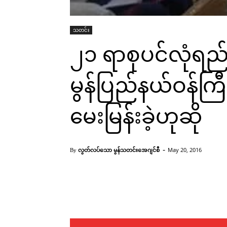
သတင်း
၂၁ ရာစုပင်လုံရည်
မွန်ပြည်နယ်ဝန်ကြီ
မေးမြန်းခဲ့ဟုဆို
-
လွတ်လပ်သော မွန်သတင်းအေဂျင်စီ
May 20, 2016
By
Facebook
X
Pinterest