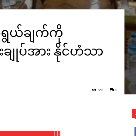
ရွယ်ချက်ကို
းချုပ်အား နိုင်ဟံသာ
386
0
WhatsApp