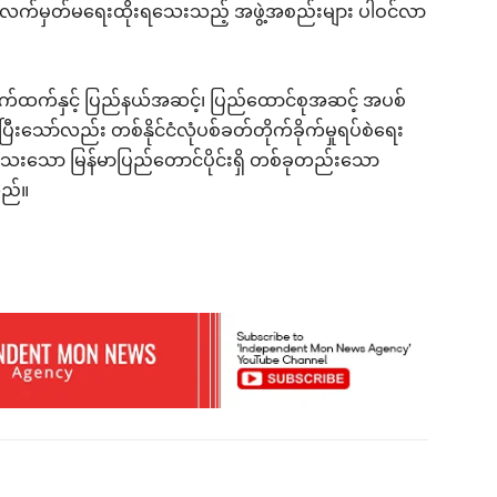
A လက်မှတ်မရေးထိုးရသေးသည့် အဖွဲ့အစည်းများ ပါဝင်လာ
်ထက်နှင့် ပြည်နယ်အဆင့်၊ ပြည်ထောင်စုအဆင့် အပစ်
သော်လည်း တစ်နိုင်ငံလုံပစ်ခတ်တိုက်ခိုက်မှုရပ်စဲရေး
သော မြန်မာပြည်တောင်ပိုင်းရှိ တစ်ခုတည်းသော
သည်။