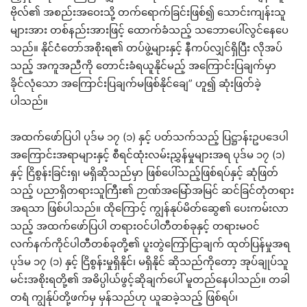
ဗိုလ်၏ အစည်းအဝေးသို့ တက်ရောက်ခြင်းဖြစ်၍ သောင်းကျန်းသူ
များအား တစ်နည်းအားဖြင့် ထောက်ခံသည့် သဘောပေါ်လွင်နေပေ
သည်။ နိုင်ငံတော်အစိုးရ၏ တပ်ဖွဲ့များနှင့် နီကပ်လျှင်ရှိပြီး လိုအပ်
သည့် အကူအညီကို တောင်းခံရယူနိုင်မည့် အကြောင်းပြချက်မှာ
ခိုင်လုံသော အကြောင်းပြချက်မဖြစ်နိုင်ချေ” ဟူ၍ ဆုံးဖြတ်ခဲ့
ပါသည်။
အထက်ဖော်ပြပါ ပုဒ်မ ၁၇ (၁) နှင့် ပတ်သက်သည့် ပြဋ္ဌာန်းဥပဒေပါ
အကြောင်းအရာများနှင့် စီရင်ထုံးလမ်းညွှန်မှုများအရ ပုဒ်မ ၁၇ (၁)
နှင့် ငြိစွန်းခြင်းရှ၊ မရှိဆိုသည်မှာ ဖြစ်ပေါ်သည့်ဖြစ်ရပ်နှင့် ဆုံဖြတ်
သည့် ပညာရှိတရားသူကြီး၏ ဉာဏ်အမြော်အမြင် ဆင်ခြင်တုံတရား
အရသာ ဖြစ်ပါသည်။ ထိုကြောင့် ကျွန်နုပ်မိတ်ဆွေ၏ ပေးကမ်းလာ
သည့် အထက်ဖော်ပြပါ တရားဝင်ပါတီတစ်ခုနှင့် တရားမဝင်
လက်နက်ကိုင်ပါတီတစ်ခုတို့၏ ပူးတွဲကြော်ငြာချက် ထုတ်ပြန်မှုအရ
ပုဒ်မ ၁၇ (၁) နှင့် ငြိစွန်းမှုရှိနိုင်၊ မရှိနိုင် ဆိုသည်ကိုတော့ အုပ်ချုပ်သူ
မင်းအစိုးရတို့၏ အဓိပ္ပါယ်ဖွင့်ဆိုချက်ပေါ် မူတည်နေပါသည်။ တခါ
တရံ ကျွန်ုပ်တို့ဖက်မှ မှန်သည်ဟု ယူဆခဲ့သည့် ဖြစ်ရပ်၊