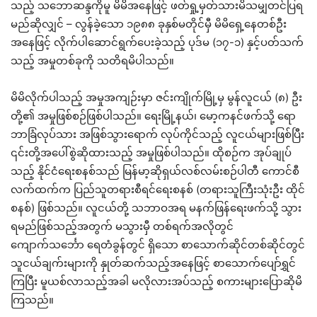
သည့် သဘောဆန္ဒကိုမူ မိမိအနေဖြင့် ဖတ်ရှု့မှတ်သားမိသမျှတင်ပြရ
မည်ဆိုလျှင် – လွန်ခဲ့သော ၁၉၈၈ ခုနှစ်မတိုင်မှီ မိမိရှေ့နေတစ်ဦး
အနေဖြင့် လိုက်ပါဆောင်ရွက်ပေးခဲ့သည့် ပုဒ်မ (၁၇-၁) နှင့်ပတ်သက်
သည့် အမှုတစ်ခုကို သတိရမိပါသည်။
မိမိလိုက်ပါသည့် အမှုအကျဉ်းမှာ ဇင်းကျိုက်မြို့မှ မွန်လူငယ် (၈) ဦး
တို့၏ အမှုဖြစ်စဉ်ဖြစ်ပါသည်။ ရေးမြို့နယ်၊ မော့ကနင်ဖက်သို့ ရော
ဘာခြံလုပ်သား အဖြစ်သွားရောက် လုပ်ကိုင်သည့် လူငယ်များဖြစ်ပြီး
၎င်းတို့အပေါ်စွဲဆိုထားသည့် အမှုဖြစ်ပါသည်။ ထိုစဉ်က အုပ်ချုပ်
သည့် နိုင်ငံရေးစနစ်သည် မြန်မာ့ဆိုရှယ်လစ်လမ်းစဉ်ပါတီ ကောင်စီ
လက်ထက်က ပြည်သူတရားစီရင်ရေးစနစ် (တရားသူကြီးသုံးဦး ထိုင်
စနစ်) ဖြစ်သည်။ လူငယ်တို့ သဘာဝအရ မနက်ဖြန်ရေးဖက်သို့ သွား
ရမည်ဖြစ်သည့်အတွက် မသွားမှီ တစ်ရက်အလိုတွင်
ကျောက်သင်္ဘော ရေတံခွန်တွင် ရှိသော စာသောက်ဆိုင်တစ်ဆိုင်တွင်
သူငယ်ချက်းများကို နှုတ်ဆက်သည့်အနေဖြင့် စာသောက်ပျော်ရွှင်
ကြပြီး မူယစ်လာသည့်အခါ မလိုလားအပ်သည့် စကားများပြောဆိုမိ
ကြသည်။