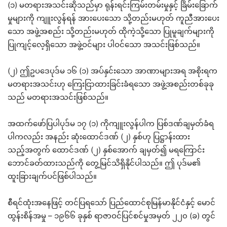
(၁) မတရားအသင်းဆိုသည်မှာ ရုန်းရင်းကြမ်းတမ်းမှုနှင့် ခြိမ်းခြောက်
မှုများကို ကျူးလွန်ရန် အားပေးသော သို့တည်းမဟုတ် ကူညီအားပေး
သော အဖွဲ့အစည်း သို့တည်းမဟုတ် ထိုကဲ့သို့သော ပြုမူချက်များကို
ပြုကျင့်လေ့ရှိသော အဖွဲ့ဝင်များ ပါဝင်သော အသင်းဖြစ်သည်။
(၂) ဤဥပဒေပုဒ်မ ၁၆ (၁) အပ်နှင်းသော အာဏာများအရ အစိုးရက
မတရားအသင်းဟု ကြေးငြာထားခြင်းခံရသော အဖွဲ့အစည်းတစ်ခုခု
သည် မတရားအသင်းဖြစ်သည်။
အထက်ဖော်ပြပါပုဒ်မ ၁၇ (၁) ကိုကျူးလွန်ပါက ပြစ်ဒဏ်ချမှတ်ခံရ
ပါကလည်း အနည်း ဆုံးထောင်ဒဏ် (၂) နှစ်ဟု ပြဋ္ဌာန်းထား
သည့်အတွက် ထောင်ဒဏ် (၂) နှစ်အောက် ချမှတ်၍ မရကြောင်း
ဘောင်ခတ်ထားသည်ကို တွေ့မြင်သိရှိနိုင်ပါသည်။ ဤ ပုဒ်မ၏
ထူးခြားချက်ပင်ဖြစ်ပါသည်။
စီရင်ထုံးအနေဖြင့် တင်ပြရသော် ပြည်ထောင်စုမြန်မာနိုင်ငံနှင့် မောင်
ထွန်းစိန်အမှု – ၁၉၆၆ ခုနှစ် ရာဇာဝင်ပြင်စင်မှုအမှတ် ၂၂၀ (ခ) တွင်