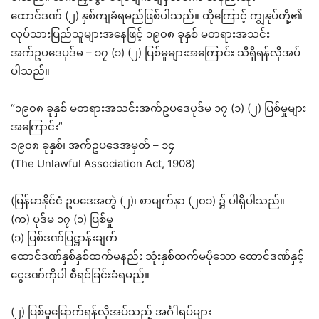
ထောင်ဒဏ် (၂) နှစ်ကျခံရမည်ဖြစ်ပါသည်။ ထိုကြောင့် ကျွနုပ်တို့၏
လုပ်သားပြည်သူများအနေဖြင့် ၁၉၀၈ ခုနှစ် မတရားအသင်း
အက်ဥပဒေပုဒ်မ – ၁၇ (၁) (၂) ပြစ်မှုများအကြောင်း သိရှိရန်လိုအပ်
ပါသည်။
“၁၉၀၈ ခုနှစ် မတရားအသင်းအက်ဥပဒေပုဒ်မ ၁၇ (၁) (၂) ပြစ်မှုများ
အကြောင်း”
၁၉၀၈ ခုနှစ်၊ အက်ဥပဒေအမှတ် – ၁၄
(The Unlawful Association Act, 1908)
(မြန်မာနိုင်ငံ ဥပဒေအတွဲ (၂)၊ စာမျက်နှာ (၂၀၁) ၌ ပါရှိပါသည်။
(က) ပုဒ်မ ၁၇ (၁) ပြစ်မှု
(၁) ပြစ်ဒဏ်ပြဋ္ဌာန်းချက်
ထောင်ဒဏ်နှစ်နှစ်ထက်မနည်း သုံးနှစ်ထက်မပိုသော ထောင်ဒဏ်နှင့်
ငွေဒဏ်ကိုပါ စီရင်ခြင်းခံရမည်။
(၂) ပြစ်မှုမြောက်ရန်လိုအပ်သည့် အင်္ဂါရပ်များ