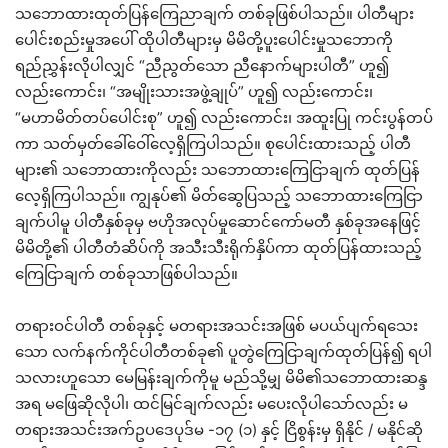
သဘောထားထုတ်ပြန်ကြေညာချက် တစ်ခုဖြစ်ပါသည်။ ပါတီများ
ပေါင်းစည်းမှုအပေါ် ထိုပါတီများမှ မိမိတို့ပူးပေါင်းမှုသဘောကို
ရည်ညွှန်းလိုပါလျှင် “ညီညွတ်သော ညီနောက်များပါတီ” ဟူ၍
လည်းကောင်း၊ “အမျိုးသားအဖွဲ့ချုပ်” ဟူ၍ လည်းကောင်း၊
“မဟာမိတ်တပ်ပေါင်းစု” ဟူ၍ လည်းကောင်း၊ အထူးပြု ကင်းပွန်တပ်
ကာ သတ်မှတ်ခေါ်ဝေါ်လေ့ရှိကြပါသည်။ စုပေါင်းထားသည့် ပါတီ
များ၏ သဘောထားကိုလည်း သဘောထားကြေငြာချက် ထုတ်ပြန်
လေ့ရှိကြပါသည်။ ကျွနုပ်၏ မိတ်ဆွေပြသည့် သဘောထားကြေငြာ
ချက်ပါမူ ပါတီနှစ်ခုမှ ဗဟိုအလုပ်မှုဆောင်ကော်မတီ နှစ်ခုအနေဖြင့်
မိမိတို့၏ ပါတီတံဆိပ်ကို အသီးသီးရိုက်နှိပ်ကာ ထုတ်ပြန်ထားသည့်
ကြေငြာချက် တစ်ခုသာဖြစ်ပါသည်။
တရားဝင်ပါတီ တစ်ခုနှင့် မတရားအသင်းအဖြစ် မပယ်ပျက်ရသေး
သော လက်နက်ကိုင်ပါတီတစ်ခု၏ ပူတွဲကြေငြာချက်ထုတ်ပြန်၍ ရပါ
သလားဟူသော မေမြန်းချက်ကိုမူ မည်သို့မျှ မိမိ၏သဘောထားဆန္ဒ
အရ မဖြေဆိုလိုပါ၊ ထင်မြင်ချက်လည်း မပေးလိုပါသော်လည်း မ
တရားအသင်းအက်ဥပဒေပုဒ်မ -၁၇ (၁) နှင့် ငြိစွန်းမှ ရှိနိုင် / မနိုင်ဆို