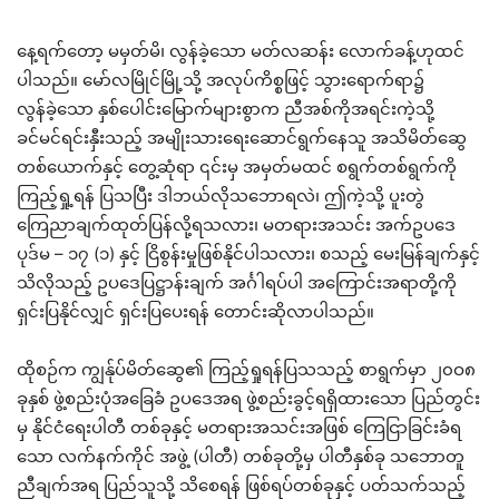
နေ့ရက်တော့ မမှတ်မိ၊ လွန်ခဲ့သော မတ်လဆန်း လောက်ခန့်ဟုထင်
ပါသည်။ မော်လမြိုင်မြို့သို့ အလုပ်ကိစ္စဖြင့် သွားရောက်ရာ၌
လွန်ခဲ့သော နှစ်ပေါင်းမြောက်များစွာက ညီအစ်ကိုအရင်းကဲ့သို့
ခင်မင်ရင်းနှီးသည့် အမျိုးသားရေးဆောင်ရွက်နေသူ အသိမိတ်ဆွေ
တစ်ယောက်နှင့် တွေ့ဆုံရာ ၎င်းမှ အမှတ်မထင် စရွက်တစ်ရွက်ကို
ကြည့်ရှု့ရန် ပြသပြီး ဒါဘယ်လိုသဘောရလဲ၊ ဤကဲ့သို့ ပူးတွဲ
ကြေညာချက်
ထုတ်ပြန်လို့ရသလား၊ မတရားအသင်း အက်ဥပဒေ
ပုဒ်မ – ၁၇ (၁) နှင့် ငြိစွန်းမှုဖြစ်နိုင်ပါသလား၊ စသည့် မေးမြန်ချက်နှင့်
သိလိုသည့် ဥပဒေပြဋ္ဌာန်းချက် အင်္ဂါရပ်ပါ အကြောင်းအရာတို့ကို
ရှင်းပြနိုင်လျှင် ရှင်းပြပေးရန် တောင်းဆိုလာပါသည်။
ထိုစဉ်က ကျွန်ုပ်မိတ်ဆွေ၏ ကြည့်ရှုရန်ပြသသည့် စာရွက်မှာ ၂၀ဝ၈
ခုနှစ် ဖွဲ့စည်းပုံအခြေခံ ဥပဒေအရ ဖွဲ့စည်းခွင့်ရရှိထားသော ပြည်တွင်း
မှ နိုင်ငံရေးပါတီ တစ်ခုနှင့် မတရားအသင်းအဖြစ် ကြေငြာခြင်းခံရ
သော လက်နက်ကိုင် အဖွဲ့ (ပါတီ) တစ်ခုတို့မှ ပါတီနှစ်ခု သဘောတူ
ညီချက်အရ ပြည်သူသို့ သိစေရန် ဖြစ်ရပ်တစ်ခုနှင့် ပတ်သက်သည့်