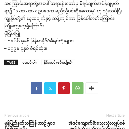
အကြောင်းအရာတို့အပေါ် တရားရုံးတော်မှ စီရင်ချက်အမိန့်ချမှတ်
ရာ၌ “ xxxxxxxxx ဥပဒေက မည်သို့ပင်ဆိုစေကာမူ” ဟု သုံးသပ်ပြီး
ကျွန်ုပ်တို့၏ ယူဆချက်နှင့် ဆန့်ကျင်ကာ ဖြစ်ပေါ်တတ်ကြောင်း၊
ကြုံတွေ့လေ့ရှိကြောင်း
မှီငြမ်းပြု
– ၁၉၆၆ ခုနှစ် မြန်မာနိုင်ငံစီရင်ထုံးများ။
– ၁၉၇၈ ခုနှစ် စီရင်ထုံး။
TAGS
ဆောင်းပါး
နိုင်မောင် (ဇင်းကျိုက်)
Previous article
Next article
မွန်ပြည်နယ်သင်္ကြန် ယာဉ် ၅၀ဝ
အံဒင်ကျောက်မီးသွေးသုံးလျှပ်စစ်
နီးပါး ဖမ်းဆီး
စက်ရုံကို သူတို့ဘယ်လိုတာဝန်ယူ