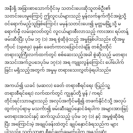
အနီးရှိ အခြားစာသောက်ဝိုင်းမှ သတင်းပေးဆိုသူတစ်ဦး၏
သတင်းပေးမှုကြောင့် ဤလူငယ်များသည် မွန်လက်နက်ကိုင်အဖွဲ့သို့
ဝင်ရောက်မည့်သူဖြစ်ကြောင်း မမှန်သတင်းပေး၍ မုတ္တမမြို့သို့ မ
ရောက်မှီ လမ်းခုလတ်တွင် လူငယ်များစီးလာသည့် ကားအား ရပ်တန့်
ဖမ်းဆီးပြီး ပုဒ်မ ၁၇ (၁) အရ စွဲဆိုခဲ့သည့် အမှုဖြစ်ပါသည်။ ထိုအမှု
ကိုပင် (၁၉၈၉) ခုနှစ်၊ ခေတ်ကာလပြောင်လဲချိန် တစ်ဦးထိုင်
တရားသူကြီးလက်ထက်တွင် စစ်ဆေးသည့်အခါ စွဲဆိုသည့် မတရား
အသင်းအက်ဥပဒေပုဒ်မ ၁၇(၁) အရ ကျူးလွန်ကြောင်း ပေါ်ပေါက်
ခြင်း မရှိသည့်အတွက် အမှုမှ တရားသေးလွှတ်ခဲ့ရပါသည်။
အကယ်၍ ယခင် (မဆလ) ခေတ် တရားစီရင်ရေး (ပြည်သူ့
တရားစီရင်ရေး) လက်ထက်တွင် ကျွနုပ်တို့ မွန် / ကရင်
တိုင်းရင်းသားများသည် အလုပ်အကိုင်မရှိ၍ တဖက်နိုင်ငံသို့ အလုပ်
ထွက်လုပ်ရာမှ မသင်္ကာ၍ ဖမ်းဆီးချုပ်နှောင်ခံရပါက အများအားဖြင့်
မတရားအသင်းနှင့် ဆက်သွယ်သည့် ပုဒ်မ ၁၇ (၁) နှင့် အမှုစွဲဆိုခံရ
ပြီး အကြောင်းမဲ့ အချုပ်ခန်းထဲတွင် ချုပ်နှောင်ခံရသည်က များ
ပါသည်။ သက်ညှာစွာ စီရင်ချက်ချမှတ်ပါက အနည်းဆုံး