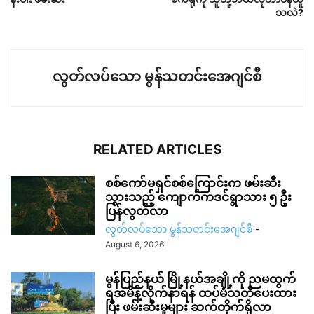
သလဲ?
လွတ်လပ်သော မွန်သတင်းအေဂျင်စီ
RELATED ARTICLES
စစ်ကော်မရှင်စစ်ကြောင်းက ဖမ်းဆီး
သွားသည့် ကျောက်ကဒင်ရွာသား ၅ ဦး
ပြန်လွတ်လာ
လွတ်လပ်သော မွန်သတင်းအေဂျင်စီ
-
August 6, 2026
မွန်ပြည်နယ် မြို့နယ်အချို့ကို ညမထွက်
ရအမိန့်လိုက်နာရန် ထပ်မံသတိပေးထား
ပြီး ဖမ်းဆီးမှုများ ဆက်တိုက်ရှိလာ