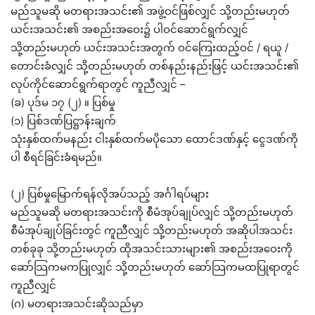
မည်သူမဆို မတရားအသင်း၏ အဖွဲ့ဝင်ဖြစ်လျှင် သို့တည်းမဟုတ်
ယင်းအသင်း၏ အစည်းအဝေး၌ ပါဝင်ဆောင်ရွက်လျှင်
သို့တည်းမဟုတ် ယင်းအသင်းအတွက် ဝင်ကြေးထည့်ဝင် / ရယူ /
တောင်းခံလျှင် သို့တည်းမဟုတ် တစ်နည်းနည်းဖြင့် ယင်းအသင်း၏
လုပ်ကိုင်ဆောင်ရွက်ရာတွင် ကူညီလျှင် –
(ခ) ပုဒ်မ ၁၇ (၂) ။ ပြစ်မှု
(၁) ပြစ်ဒဏ်ပြဋ္ဌာန်းချက်
သုံးနှစ်ထက်မနည်း ငါးနှစ်ထက်မပိုသော ထောင်ဒဏ်နှင့် ငွေဒဏ်ကို
ပါ စီရင်ခြင်းခံရမည်။
(၂) ပြစ်မှုမြောက်ရန်လိုအပ်သည့် အင်္ဂါရပ်များ
မည်သူမဆို မတရားအသင်းကို စီမံအုပ်ချုပ်လျှင် သို့တည်းမဟုတ်
စီမံအုပ်ချုပ်ခြင်းတွင် ကူညီလျှင် သို့တည်းမဟုတ် အဆိုပါအသင်း
တစ်ခုခု သို့တည်းမဟုတ် ထိုအသင်းသားများ၏ အစည်းအဝေးကို
ဆော်သြကမကပြုလျှင် သို့တည်းမဟုတ် ဆော်သြကမထပြုရာတွင်
ကူညီလျှင်
(ဂ) မတရားအသင်းဆိုသည်မှာ