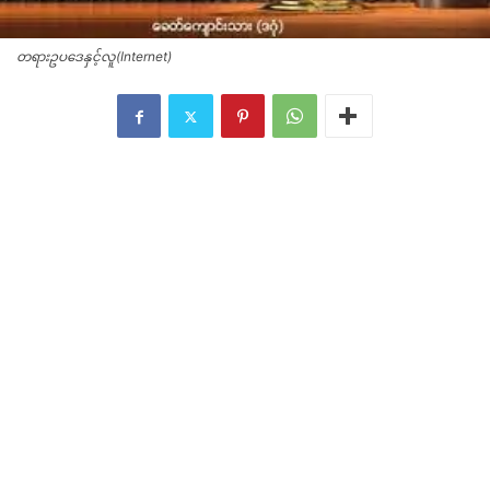
တရားဥပဒေနှင့်လူ(Internet)
တရားဥပဒေနှင့်လူ(Internet)