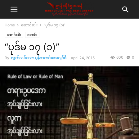
Home
ဆောင်းပါး
“ပုဒ်မ ၁၇ (၁)”
ဆောင်းပါး
သတင်း
“ပုဒ်မ ၁၇ (၁)”
600
0
By
လွတ်လပ်သော မွန်သတင်းအေဂျင်စီ
-
April 24, 2015