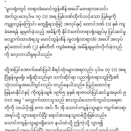
–
“မူလရုံးတွင် တရားခံမောင်ထွန်းစိန်အပေါ် မတရားအသင်း
အက်ဥပဒေပုဒ်မ ၁၇ (၁) အရ ပြစ်ဒဏ်ထိုက်သင့်သော ပြစ်မှုကို
ကျူးလွန်ကြောင်း တွေ့ရှိရသဖြင့် အလုပ်နှင့် ထောင်ဒဏ် (၁) နှစ် ကျ
ခံစေရန် ချမှတ်ခဲ့သည့် အမိန့်ကို နိုင်ငံတော်တရားရုံးချုပ်မှ ပြင်ဆင်မှု
လျှောက်ထားခံရသူ မောင်ထွန်းစိန် (မူလရုံးတရားခံ) အပေါ် အလုပ်
နှင့်ထောင်ဒဏ် (၂) နှစ်တိတိ ကျခံစေရန် အမိန့်ချမှတ်လိုက်ခဲ့သည်
ကို လေ့လာသိရှရပါသည်။
ထို့အပြင်အောက်ဖော်ပြပါ စီရင်ထုံးများအရလည်း ပုဒ်မ ၁၇ (၁) အရ
ငြိစွန်းမှုမရှိ၊ မရှိဆိုသည်မှာ သက်ဆိုင်ရာ ပညာရှိတရားသူကြီး၏
သုံးသပ်မှုအပေါ်တွင်လည်း တည်နေပါသည်။ ပြည်ထောင်စု
မြန်မာနိုင်ငံနှင့် ကိုထွန်းချစ် ၁၉၆၅ ခုနှစ် ရာဇဝတ်ပြင်ဆင်မှုအမှတ် ၉
(က) အမှု “ လျှောက်ထားသူသည် စားဘွယ်သောက်ဘွယ်သရေစာ
တိုကို သယ်ပိုး၍ ကေ၊ အင်၊ ဒီ၊ အို သောင်းကျန်းသူများ ကျက်စားရာ
အရပ်သို့ သွားရောက်ပြီး ရောင်စားနေသူတစ်ဦးဖြစ်သည်။
သောင်းကျန်းသူများရှိသော နယ်ထဲသို့ ဤကဲ့သို့ သွား၍
အရောင်းအဝယ်ပြုပြီး အသက်မွေးခြင်းသည် သောင်းကျန်သူတို့