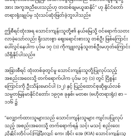
အား အကူအညီပေးသည်ဟု တထစ်ချမယူဆနိုင်” ဟု နိုင်ငံတော်
တရားရုံးချုပ်မှ သုံးသပ်ဆုံးဖြတ်ခဲ့ဘူးပါသည်။
ဤစီရင်ထုံးအရ သောင်းကျန်းသူတို့၏ နယ်မြေသို့ ဝင်ရောက်သဝား
လာခဲ့သော်လည်း ရိုးသားစွာ ဈေးရောင်းစားသူ တစ်ဦး ဖြစ်ကြောင်း
ပေါ်လွင်နေပါက ပုဒ်မ ၁၇ (၁) ကိုကျူးလွန်သူတစ်ဦးမဟုတ်ကြောင်း
သိရှိနိုင်ပါသည်။
အခြားစီရင် ထုံးတစ်ခုတွင်မူ သောင်းကျန်းသူတို့ပြုလုပ်သည့်
အစည်းအဝေးသို့ တက်ရောက်ပါက ပုဒ်မ ၁၇ (၁) တွင် ငြိစွန်း
ကြောင်းကို ဦးသိန်းမောင်ပါ (၁၂) နှင့် ပြည်ထောင်စုဆိုရှယ်လစ်
သမ္မတမြန်မာနိုင်ငံတော်၊ ၁၉၇၈ ခုနှစ်၊ မတစ၊ (ဗဟိုတရားရုံး) စာ –
၁၁၆ ၌
“လျှောက်ထားသူများသည် သောင်းကျန်းသူများ ကျင်းပပြုလုပ်
သည့် အစည်းအဝေးသို့ တက်ရောက်ရန် သင့်၊ မသင့် စည်းဝေး
ညှိနှိုင်းတိုင်ပင်ကြပြီးလျှင် ကေ၊ အိုင်၊ အေ (KIA) သောင်းကျန်းသူ