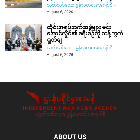
လွတ်လပ်သော မွန်သတင်းအေဂျင်စီ
-
August 6, 2026
ထိုင်းအရပ်ဘက်အဖွဲ့များ မင်း
အောင်လှိုင်၏ ခရီးစဉ်ကို ကန့်ကွက်
ရှုတ်ချ
လွတ်လပ်သော မွန်သတင်းအေဂျင်စီ
-
August 6, 2026
ABOUT US