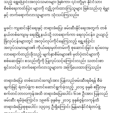
သည့် ရွှေပြောင်းအလုပ်သမားများ ဖြစ်ကာ၊ ၎င်းတို့မှာ နိုင်ငံသား
စိစစ်ရေးကတ်ပြား များကို လျှို့ဝှက်ထားကြသူများ ဖြစ်သည်ဟု ရဲမှူး
နှင့် တက်ရောက်လာသူများက သုံးသပ်ကြသည်။
မှုခင်း ကျဆင်းနိုင်ရေးနှင့် တရားခံပြေး ဖမ်းဆီးနိုင်ရေးအတွက် တစ်
နယ်တစ်ကျေးမှ ရေးမြို့နယ်သို့ လာရောက်ကာ ရေလုပ်ငန်း၊ ဥယျာဉ်
ခြံလုပ်ငန်းများတွင် အလုပ်လုပ်ကိုင်နေကြသည့် ရွှေ့ပြောင်း
အလုပ်သမားများ၏ ကိုယ်ရေးမှတ်တမ်းကို စုဆောင်းခြင်း၊ ရပ်ဝေးမှ
လာရောက်တည်းခိုသည့် မျက်နှာစိမ်းများ၏ မှတ်ပုံတင်များကို
စစ်ဆေးခြင်း စသည်တို့ကို ပြုလုပ်သင့်ကြောင်းလည်း သတင်းစာ
ရှင်းလင်းပွဲ တက်ရောက်လာသူများက အကြံပေးထားကြသည်။
တရားခံပြေး တစ်သောင်းကျော်အား ပြန်လည်ဖမ်းဆီးရမိရန် စီမံ
ချက်ဖြင့် ရဲတပ်ဖွဲ့က စတင်ဆောင်ရွက်ခဲ့သည့် ၂ဝ၁၄ ခုနှစ် ဧပြီလမှ
စက်တင်ဘာလကုန်အထိ တရားခံပြေးပေါင်း ၆၁၈ ဦးအား ပြန်လည်
ဖမ်းဆီး ရမိခဲ့ကြောင်း၊ ၁၉၈၆ ခုနှစ်မှ ၂ဝ၁၄ ခုနှစ်ဇွန်လကုန်ထိ
တရားခံပြေးစုစုပေါင်း ၁၃၄ဝ၄ ဦးရှိကြောင်း မြန်မာနိုင်ငံရဲတပ်ဖွဲ့