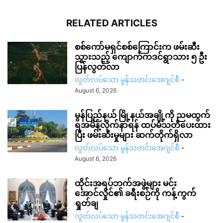
RELATED ARTICLES
စစ်ကော်မရှင်စစ်ကြောင်းက ဖမ်းဆီး
သွားသည့် ကျောက်ကဒင်ရွာသား ၅ ဦး
ပြန်လွတ်လာ
လွတ်လပ်သော မွန်သတင်းအေဂျင်စီ
-
August 6, 2026
မွန်ပြည်နယ် မြို့နယ်အချို့ကို ညမထွက်
ရအမိန့်လိုက်နာရန် ထပ်မံသတိပေးထား
ပြီး ဖမ်းဆီးမှုများ ဆက်တိုက်ရှိလာ
လွတ်လပ်သော မွန်သတင်းအေဂျင်စီ
-
August 6, 2026
ထိုင်းအရပ်ဘက်အဖွဲ့များ မင်း
အောင်လှိုင်၏ ခရီးစဉ်ကို ကန့်ကွက်
ရှုတ်ချ
လွတ်လပ်သော မွန်သတင်းအေဂျင်စီ
-