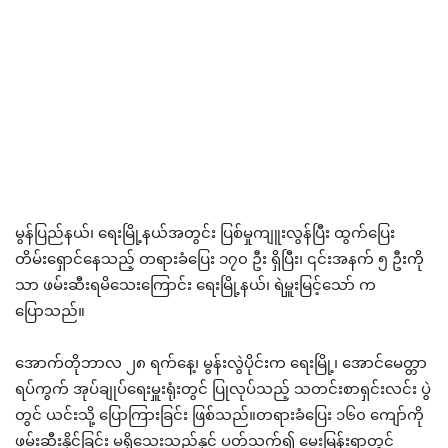
မွန်ပြည်နယ်၊ ရေးမြို့နယ်အတွင်း ပြစ်မှုကျူးလွန်ပြီး ထွက်ပြေး
တိမ်းရှောင်နေသည့် တရားခံပြေး ၁၇၀ ဦး ရှိပြီး၊ ၎င်းအနက် ၅ ဦးကို
သာ ဖမ်းဆီးရမိသေးကြောင်း ရေးမြို့နယ်၊ ရဲမှူးမြင့်သော် က
ပြောသည်။
အောက်တိုဘာလ ၂၈ ရက်နေ့၊ မွန်းလွဲပိုင်းက ရေးမြို့၊ အောင်မေတ္တာ
ရပ်ကွက် အုပ်ချုပ်ရေးမှူးရုံးတွင် ပြုလုပ်သည့် သတင်းစာရှင်းလင်း ပွဲ
တွင် ယင်းသို့ ပြောကြားခြင်း ဖြစ်သည်။တရားခံပြေး ၁၆၀ ကျော်ကို
ဖမ်းဆီးနိုင်ခြင်း မရှိသေးသည်နှင့် ပတ်သက်၍ မေးမြန်းရာတွင်