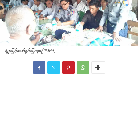
ရဲမှူးမြင့်သော်ရှင်းပြနေစဉ်(IMNA)
ရဲမှူးမြင့်သော်ရှင်းပြနေစဉ်(IMNA)