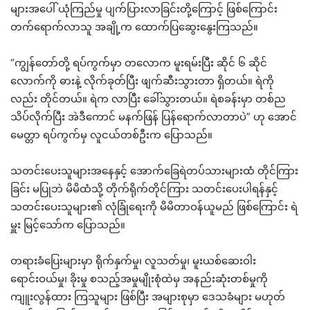
များအပေါ် ယုံကြည်မှု ပျက်ပြားလာခြင်းတို့ကြောင့် ဖြစ်ကြောင်း
တက်ရောက်လာသူ အချို့က ထောက်ပြဆွေးနွေးကြသည်။
“ကျွန်တော်တို့ ရပ်ကွက်မှာ တလောက မူးရမ်းပြီး ဆိုင် ၆ ဆိုင်
လောက်ကို ဓားနဲ့ လိုက်ခုတ်ပြီး ဖျက်ဆီးသွားတာ ရှိတယ်။ ရဲကို
လည်း တိုင်တယ်။ ရဲက လာပြီး ခေါ်သွားတယ်။ ရဲစခန်းမှာ တစ်ည
သိပ်လိုက်ပြီး အဲဒီကောင် မနက်ဖြန် ပြန်ရောက်လာတာပဲ” ဟု အောင်
မေတ္တာ ရပ်ကွက်မှ လူငယ်တစ်ဦးက ပြောသည်။
သတင်းပေးသူများအနေနှင့် အောက်ခြေရဲတပ်သားများထံ တိုင်ကြား
ခြင်း မပြုဘဲ မိမိထံသို့ တိုက်ရိုက်တိုင်ကြား သတင်းပေးပါရန်နှင့်
သတင်းပေးသူများ၏ လုံခြုံရေးကို မိမိတာဝန်ယူမည် ဖြစ်ကြောင်း ရဲ
မှူး မြင့်သော်က ပြောသည်။
တရားခံပြေးများမှာ ရိုက်နှက်မှု၊ လူသတ်မှု၊ မူးယစ်ဆေးဝါး
ရောင်းဝယ်မှု၊ ခိုးမှု စသည့်အမှုမျိုးစုံထဲမှ အနည်းဆုံးတစ်မှုကို
ကျူးလွန်ထား ကြသူများ ဖြစ်ပြီး အများစုမှာ ဒေသခံများ မဟုတ်