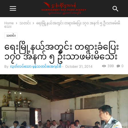
Home
သတင်း
ရေးမြို့နယ်အတွင်း တရားခံပြေး ၁၇၀ အနက် ၅ ဦးသာဖမ်းမိ
သေး
သတင်း
ရေးမြို့နယ်အတွင်း တရားခံပြေး
၁၇၀ အနက် ၅ ဦးသာဖမ်းမိသေး
399
0
By
လွတ်လပ်သော မွန်သတင်းအေဂျင်စီ
-
October 31, 2014