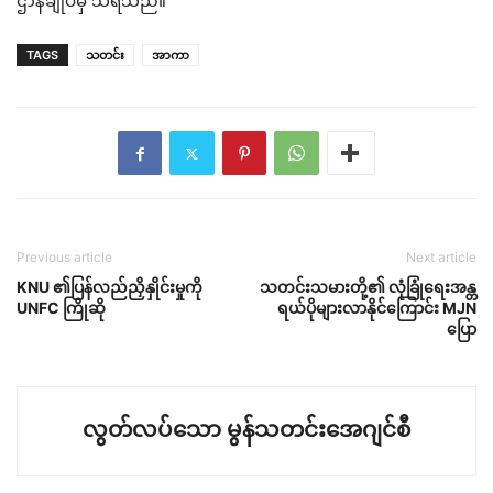
ဌာနချုပ်မှ သိရသည်။
TAGS
သတင်း
အာကာ
Previous article
Next article
KNU ၏ပြန်လည်ညှိနှိုင်းမှုကို
သတင်းသမားတို့၏ လုံခြုံရေးအန္တ
UNFC ကြိုဆို
ရယ်ပိုများလာနိုင်ကြောင်း MJN
ပြော
လွတ်လပ်သော မွန်သတင်းအေဂျင်စီ