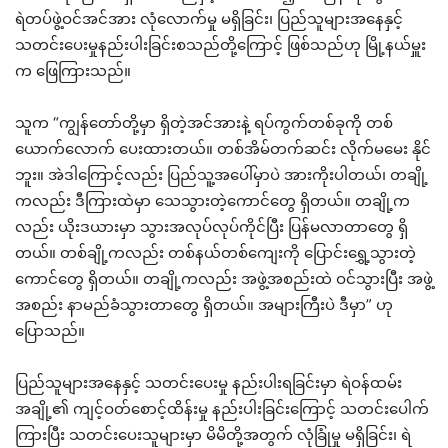
ရဲတပ်ဖွဲ့ဝင်အင်အား လုံလောက်မှု မရှိခြင်း၊ ပြည်သူများအနေနှင့်
သတင်းပေးမှုနည်းပါးခြင်းစသည်တို့ကြောင့် ဖြစ်သည်ဟု မြို့နယ်မှူး
က ဖြေကြားသည်။
သူက “ကျွန်တော်တို့မှာ ရှိတဲ့အင်အားနဲ့ ရပ်ကွက်တစ်ခုကို တစ်
ယောက်လောက် ပေးထားတယ်။ တစ်အိမ်တက်ဆင်း လိုက်မမေး နိုင်
ဘူး။ အဲဒါကြောင့်လည်း ပြည်သူ့အပေါ်မှာပဲ အားကိုးပါတယ်၊ တချို့
ကလည်း ဒီကြားထဲမှာ သေသွားတဲ့ကောင်တွေ ရှိတယ်။ တချို့က
လည်း ယိုးဒယားမှာ သွားအလုပ်လုပ်ကိုင်ပြီး ပြန်မလာတာတွေ ရှိ
တယ်။ တစ်ချို့ကလည်း တစ်နယ်တစ်ကျေးကို ပြောင်းရွှေ့သွားတဲ့
ကောင်တွေ ရှိတယ်။ တချို့ကလည်း အဖွဲ့အစည်းထဲ ဝင်သွားပြီး အဖွဲ့
အစည်း နာမည်ခံသွားတာတွေ ရှိတယ်။ အများကြီးပဲ ဒီမှာ” ဟု
ပြောသည်။
ပြည်သူများအနေနှင့် သတင်းပေးမှု နည်းပါးရခြင်းမှာ ရဲဝန်ထမ်း
အချို့၏ ကျင့်ဝတ်စောင့်ထိန်းမှု နည်းပါးခြင်းကြောင့် သတင်းပေါက်
ကြားပြီး သတင်းပေးသူများမှာ မိမိတို့အတွက် လုံခြုံမှု မရှိခြင်း၊ ရဲ