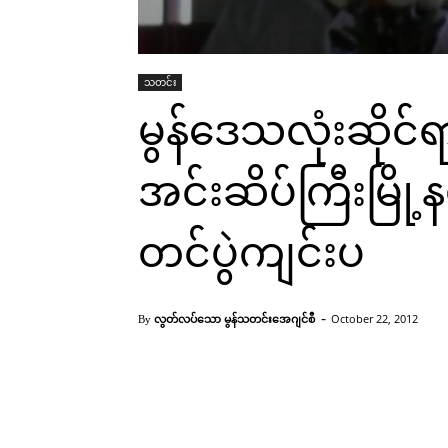
သတင်း
မွန်ဒေသလုံးဆိုင်
အင်းဆိပ်ကြီးမြို့နယ
တင်ပွဲကျင်းပ
-
လွတ်လပ်သော မွန်သတင်းအေဂျင်စီ
October 22, 2012
By
ကြာအင်းဆိပ်ကြီးမြို့နယ် အလုပ်အမှုဆောင်ကော်မတီဝင်များ ရွေးချယ်ဖ
Facebook
X
Pinterest