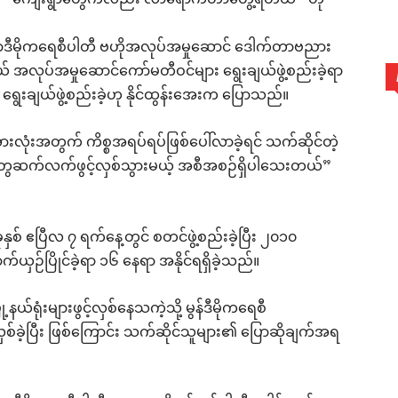
ကျေးရွာတွေကလည်း လာရောက်တာတွေ့ရတယ်” ဟု
်ရာဒီမိုကရေစီပါတီ ဗဟိုအလုပ်အမှုဆောင် ဒေါက်တာဗညား
နယ် အလုပ်အမှုဆောင်ကော်မတီဝင်များ ရွေးချယ်ဖွဲ့စည်းခဲ့ရာ
 ရွေးချယ်ဖွဲ့စည်းခဲ့ဟု နိုင်ထွန်းအေးက ပြောသည်။
းလုံးအတွက် ကိစ္စအရပ်ရပ်ဖြစ်ပေါ်လာခဲ့ရင် သက်ဆိုင်တဲ့
 ရုံးတွေဆက်လက်ဖွင့်လှစ်သွားမယ့် အစီအစဉ်ရှိပါသေးတယ်”
နှစ် ဧပြီလ ၇ ရက်နေ့တွင် စတင်ဖွဲ့စည်းခဲ့ပြီး ၂၀၁၀
ယှဉ်ပြိုင်ခဲ့ရာ ၁၆ နေရာ အနိုင်ရရှိခဲ့သည်။
နယ်ရုံးများဖွင့်လှစ်နေသကဲ့သို့ မွန်ဒီမိုကရေစီ
ှစ်ခဲ့ပြီး ဖြစ်ကြောင်း သက်ဆိုင်သူများ၏ ပြောဆိုချက်အရ