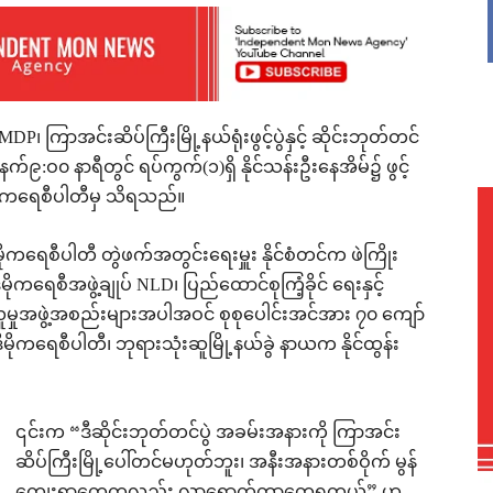
၊ ကြာအင်းဆိပ်ကြီးမြို့နယ်ရုံးဖွင့်ပွဲနှင့် ဆိုင်းဘုတ်တင်
:ဝ၀ နာရီတွင် ရပ်ကွက်(၁)ရှိ နိုင်သန်းဦးနေအိမ်၌ ဖွင့်
ဒီမိုကရေစီပါတီမှ သိရသည်။
ုကရေစီပါတီ တွဲဖက်အတွင်းရေးမှူး နိုင်စံတင်က ဖဲကြိုး
ုကရေစီအဖွဲ့ချုပ် NLD၊ ပြည်ထောင်စုကြံ့ခိုင် ရေးနှင့်
မွန်လူမှုအဖွဲ့အစည်းများအပါအဝင် စုစုပေါင်းအင်အား ၇၀ ကျော်
ိုကရေစီပါတီ၊ ဘုရားသုံးဆူမြို့နယ်ခွဲ နာယက နိုင်ထွန်း
၎င်းက “ဒီဆိုင်းဘုတ်တင်ပွဲ အခမ်းအနားကို ကြာအင်း
ဆိပ်ကြီးမြို့ပေါ်တင်မဟုတ်ဘူး၊ အနီးအနားတစ်ဝိုက် မွန်