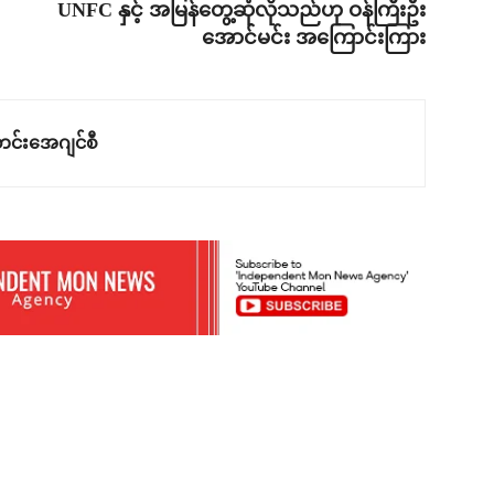
UNFC နှင့် အမြန်တွေ့ဆုံလိုသည်ဟု ဝန်ကြီးဦး
အောင်မင်း အကြောင်းကြား
င်းအေဂျင်စီ