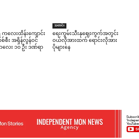
သတင်း
ရီ ကလေးထိန်းကျောင်း
ရေးကွမ်းသီးနုဈေးကွက်အတွင်း
်စီး အရှိန်လွန်ဝင်
ဝယ်လိုအားထက် ရောင်းလိုအား
း ကလေး ၁၀ ဦး ဒဏ်ရာ
ပိုများနေ