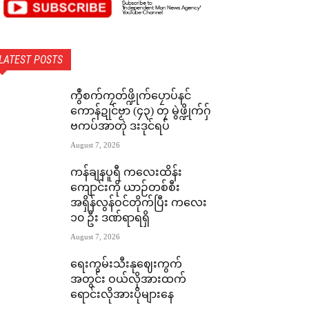
LATEST POSTS
ကွဳစက်ကၠတ်ဖ္ဍိုက်ပၠောပ်နင်
ကောန်ဍုင်ဗၟာ (၄၃) တၠ မွဲဖ္ဍိုက်ဂှ်
ဗကပ်အာတုဲ ဒးဒုင်ရပ်
August 7, 2026
ကန်ချနပူရီ ကလေးထိန်း
ကျောင်းကို ယာဉ်တစ်စီး
အရှိန်လွန်ဝင်တိုက်ပြီး ကလေး
၁၀ ဦး ဒဏ်ရာရရှိ
August 7, 2026
ရေးကွမ်းသီးနုဈေးကွက်
အတွင်း ဝယ်လိုအားထက်
ရောင်းလိုအားပိုများနေ