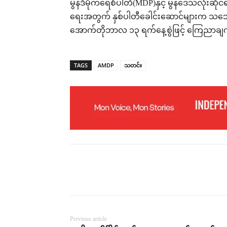
မွန်ဒီမိုကရေစီပါတီ(MDP)နှင့် မွန်ဒေသလုံးဆို
ရေးအတွက် နှစ်ပါတီခေါင်းဆောင်များက သဘေ
အောက်တိုဘာလ ၁၃ ရက်နေ့စွဲဖြင့် ကြေညာချက
TAGS
AMDP
သတင်း
Previous article