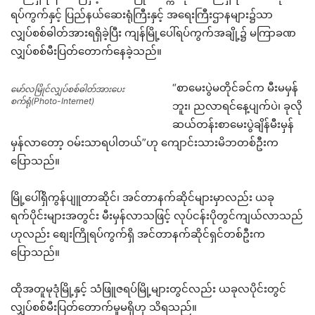
ရပ်ကွက်နှင့် ပြည်နယ်ဆေးရုံကြီးနှင့် အရေးကြီးဌာနများ၌သာ
လျှပ်စစ်ဓါတ်အားရရှိခဲ့ပြီး ကျန်မြို့ပေါ်ရပ်ကွက်အချို့၌ မကြာခဏ
လျှပ်စစ်မီးပြတ်တောက်နေခဲ့သည်။
“စာမေးပွဲမတိုင်ခင်က မီးမမှန်
မော်လမြိုင်လျှပ်စစ်ဓါတ်အားပေး
စက်ရုံ(Photo-Internet)
ဘူး၊ ညလာရင်နေ့ပျက်ပဲ၊ ခုလို
ဆယ်တန်းစာမေးပွဲချိန်မီးမှန်
မှန်လာတော့ ဝမ်းသာရပါတယ်”ဟု ကျောင်းသားမိဘတစ်ဦးက
ပြောသည်။
မြို့ပေါ်ရှိကွန်ပျူတာဆိုင်၊ အင်တာနက်ဆိုင်များမှာလည်း ယခု
ရက်ပိုင်းများအတွင်း မီးမှန်လာသဖြင့် လုပ်ငန်းပိုတွင်ကျယ်လာသည်
ဟုလည်း စျေးကြိုရပ်ကွက်ရှိ အင်တာနက်ဆိုင်ရှင်တစ်ဦးက
ပြောသည်။
ထိုအတူမုဒုံမြို့နှင့် သံဖြူဇရပ်မြို့များတွင်လည်း ယခုလပိုင်းတွင်
လျှပ်စစ်မီးပြတ်တောက်မှုမရှိဟု သိရသည်။