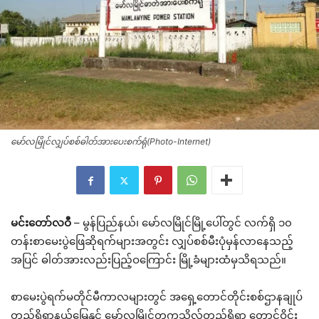
မော်လမြိုင်လျှပ်စစ်ဓါတ်အားပေးစက်ရုံ(Photo-Internet)
မင်းတော်လဝီ
– မွန်ပြည်နယ်၊ မော်လမြိုင်မြို့ပေါ်တွင် လက်ရှိ ၁၀
တန်းစာမေးပွဲဖြေဆိုရက်များအတွင်း လျှပ်စစ်မီးပုံမှန်လာနေသည့်
အပြင် ဓါတ်အားလည်းပြည့်ဝကြောင်း မြို့ခံများထံမှသိရသည်။
စာမေးပွဲရက်မတိုင်မီကာလများတွင် အရှေ့တောင်တိုင်းစစ်ဌာနချုပ်
တည်ရှိရာနယ်မြေနှင့် မော်လမြိုင်တက္ကသိုလ်တည်ရှိရာ တောင်ဝိုင်း