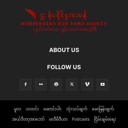
ABOUT US
FOLLOW US
မူလ
သတင်း
ဆောင်းပါး
သုံးသပ်ချက်
မေးမြန်းချက်
အယ်ဒီတာ့အာဘော်
မာဒီမီဒီယာ
Podcasts
ငြိမ်းချမ်းရေး