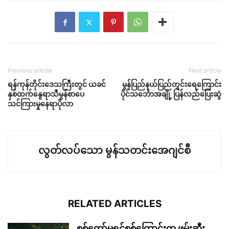
Previous article
Next article
ရန်ကုန်တိုင်းဒေသကြီးတွင် ယခင်
မွန်ပြည်နယ်ပြည်တွင်းရေကြောင်း
နှစ်ထက်နွေရာသီမွန်စာပေ
ပိုင်သင်္ဘောအချို့ ပြန်လည်ပြေးဆွဲ
သင်ကြားမှုနေရာပိုလာ
လွတ်လပ်သော မွန်သတင်းအေဂျင်စီ
RELATED ARTICLES
စစ်ကော်မရှင်စစ်ကြောင်းက ဖမ်းဆီး