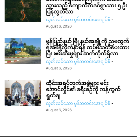
သွားသည့် ကျောက်ကဒင်ရွာသား ၅ ဦး
ပြန်လွတ်လာ
လွတ်လပ်သော မွန်သတင်းအေဂျင်စီ
-
August 6, 2026
မွန်ပြည်နယ် မြို့နယ်အချို့ကို ညမထွက်
ရအမိန့်လိုက်နာရန် ထပ်မံသတိပေးထား
ပြီး ဖမ်းဆီးမှုများ ဆက်တိုက်ရှိလာ
လွတ်လပ်သော မွန်သတင်းအေဂျင်စီ
-
August 6, 2026
ထိုင်းအရပ်ဘက်အဖွဲ့များ မင်း
အောင်လှိုင်၏ ခရီးစဉ်ကို ကန့်ကွက်
ရှုတ်ချ
လွတ်လပ်သော မွန်သတင်းအေဂျင်စီ
-
August 6, 2026