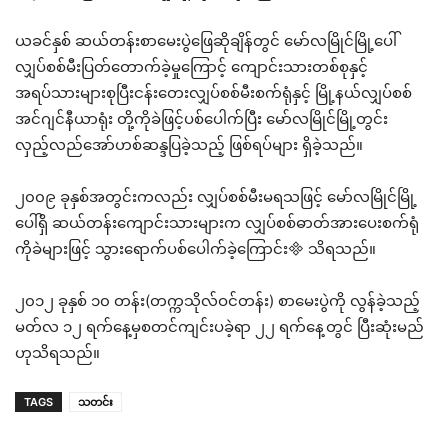
ယခင်နှစ် ဆယ်တန်းစာမေးပွဲဖြေဆိုချိန်တွင် မော်လမြိုင်မြို့ပေါ်
လျှပ်စစ်မီးပြတ်တောက်ခဲ့မှုကြောင့် ကျောင်းသားတစ်စုနှင့်
အရပ်သားများစုပြီးငန်းတေးလျှပ်စစ်မီးစက်ရုံနှင့် မြို့နယ်လျှပ်စစ်
အင်ဂျင်နီယာရုံး တို့ကိုခဲဖြင့်ပစ်ပေါက်ပြီး မော်လမြိုင်မြို့တွင်း
လှည့်လည်အော်ဟစ်ဆန္ဒပြခဲ့သည့် ဖြစ်ရပ်များ ရှိခဲ့သည်။
၂၀၀၉ ခုနှစ်အတွင်းကလည်း လျှပ်စစ်မီးမရသဖြင့် မော်လမြိုင်မြို့
ပေါ်ရှိ ဆယ်တန်းကျောင်းသားများက လျှပ်စစ်ဓာတ်အားပေးစက်ရုံ
ကိုခဲများဖြင့် သွားရောက်ပစ်ပေါက်ခဲ့ကြောင်း သိရသည်။
၂၀၁၂ ခုနှစ် ၁၀ တန်း(တက္ကသိုလ်ဝင်တန်း) စာမေးပွဲကို လွန်ခဲ့သည့်
မတ်လ ၁၂ ရက်နေ့မှစတင်ကျင်းပခဲ့ရာ ၂၂ ရက်နေ့တွင် ပြီးဆုံးမည်
ဟုသိရသည်။
TAGS
သတင်း