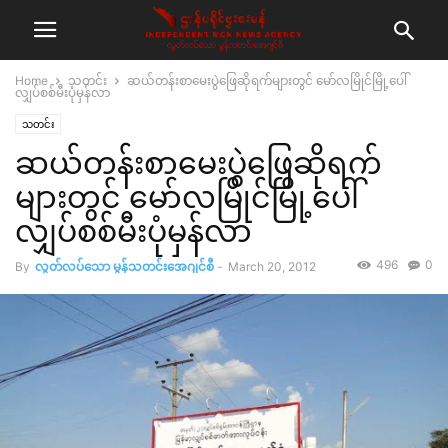
Home
သတင်း
ဆယ်တန်းစာမေးပွဲဖြေဆိုရက်များတွင် မော်လမြိုင်မြို့ပေါ်
လျှပ်စစ်မီးပုံမှန်လာ
သတင်း
ဆယ်တန်းစာမေးပွဲဖြေဆိုရက်
များတွင် မော်လမြိုင်မြို့ပေါ်
လျှပ်စစ်မီးပုံမှန်လာ
496
0
By
လွတ်လပ်သော မွန်သတင်းအေဂျင်စီ
-
March 20, 2012