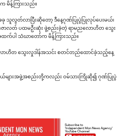
းက မိန့်ကြားသည်။
ု သူလွတ်လာပြီးဆိုတော့ ဒီနေ့ဂုဏ်ပြုပွဲပြုလုပ်ပေးမယ်၊
င်းဇောလတ် ပထမဦးဆုံး ဖွဲ့စည်းခဲ့တဲ့ ရာမညလောဟိတ သွေး
 ဟု အထက်ပါ သံဃာတော်က မိန့်ကြားသည်။
ာဟိတ သွေးလှုဒါန်အသင်း စတင်တည်ထောင်ခဲ့သည့်နေ့
်များအဖွဲ့အစည်းတို့ကလည်း ဝမ်သားကြိုဆို၍ ဂုဏ်ပြုပွဲ