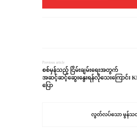
Previous article
စစ်မှန်သည့် ငြိမ်းချမ်းရေးအတွက်
အဆင့်ဆင့်ဆွေးနွေးရန်လိုသေးကြောင်း 
ပြော
လွတ်လပ်သော မွန်သတ