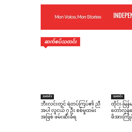
ဆက်စပ်သတင်း
သတင်း
သတင်း
ဘီးလင်းတွင် ရဲတပ်ကြပ်၏ ညီ
ထိုင်း-မြ
အပါ လူငယ် ၇ ဦး စစ်မှုထမ်း
တော်လှန်ရ
အဖြစ် ဖမ်းဆီးခံရ
ဖိအားကြုံနိ