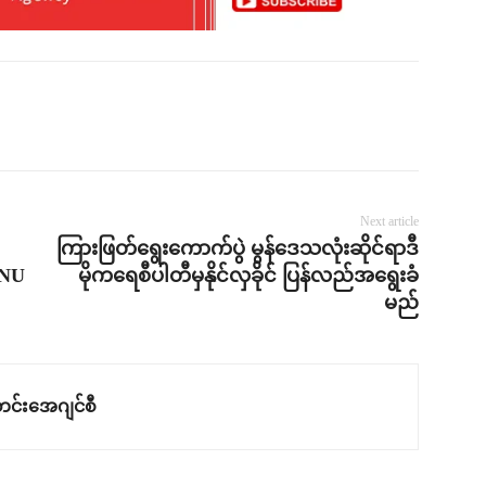
Next article
ကြားဖြတ်ရွေးကောက်ပွဲ မွန်ဒေသလုံးဆိုင်ရာဒီ
KNU
မိုကရေစီပါတီမှနိုင်လှခိုင် ပြန်လည်အရွေးခံ
မည်
င်းအေဂျင်စီ