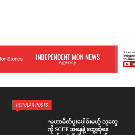
POPULAR POSTS
“မဟာမိတ်ပူးပေါင်းမယ့် သူတွေ
ကို SCEF အနေနဲ့ တွေ့ဆုံနေ