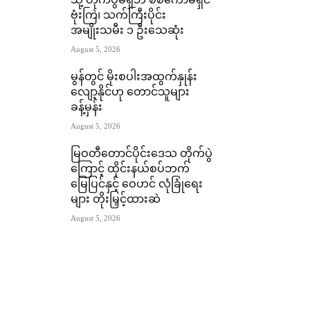
သို့ တိုက်ပွဲမရှိဘဲ စစ်ကော်မရှင်
ဗုံးကြဲ၊ သက်ကြီးပိုင်း
အမျိုးသမီး ၁ ဦးသေဆုံး
August 5, 2026
မွန်တွင် မိုးစပါးအထွက်နှုန်း
လျော့နိုင်ဟု တောင်သူများ
ခန့်မှန်း
August 5, 2026
မြဝတီတောင်ပိုင်းဒေသ တိုက်ပွဲ
ကြောင့် ထိုင်းနယ်စပ်ဘက်
မြေပြင်နှင့် ဝေဟင် လုံခြုံရေး
များ တိုးမြှင့်ထားဆဲ
August 5, 2026