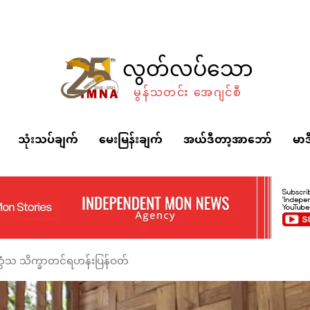
လွတ်လပ်သော
မွန်သတင်း အေဂျင်စီ
သုံးသပ်ချက်
မေးမြန်းချက်
အယ်ဒီတာ့အာဘော်
မာဒ
က္ကံသ သိက္ခာတင်ရဟန်းပြန်ဝတ်