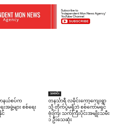
သတင်း
န်မာနယ်စပ်က
တနင်္သာရီ လမိုင်းကော့ကျေးရွာ
ေးအဖွဲ့များ စစ်ရေး
သို့ တိုက်ပွဲမရှိဘဲ စစ်ကော်မရှင်
ုင်
ဗုံးကြဲ၊ သက်ကြီးပိုင်းအမျိုးသမီး
၁ ဦးသေဆုံး