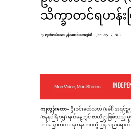
သိက္ခာတင်ရဟန်းပ
-
လွတ်လပ်သော မွန်သတင်းအေဂျင်စီ
January 17, 2012
By
ဦးဇင်းဇော်လတ် ထောင်ကထွက်လားပြီး ၃ ရက်အြကာ ရဟန်းဝတ်နှင့်တ
Facebook
X
Pinterest
ကျလွန်းထော
– ဦးဇင်းဇော်လတ် (ခေါ်) အရှင်
(ဇန်နဝါရီ ၁၅) ရက်နေ့တွင် ဇာတိရွာဖြစ်သည့် မု
တင်မြှောက်ကာ ရဟန်းဘဝသို့ ပြန်လည်ရောက်ရှ