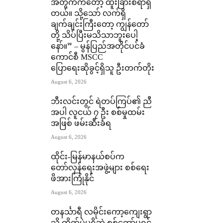
အတွက်ကတော့ ထူးခြားစရာရှိ
တယ်။ သို့သော် လက်ရှိ
ချက်ချင်းကြီးတော့ ကျွန်တော်
တို့ သိပ်ပြီးမသိသာဘူးပေါ့
နော်။” – မွန်ပြည်အတိုင်ပင်ခံ
ကောင်စီ MSCC
ပြောရေးဆိုခွင့်ရှိသူ ဦးတက်တိုး
August 6, 2026
ဘီးလင်းတွင် ရဲတပ်ကြပ်၏ ညီ
အပါ လူငယ် ၇ ဦး စစ်မှုထမ်း
အဖြစ် ဖမ်းဆီးခံရ
August 6, 2026
ထိုင်း-မြန်မာနယ်စပ်က
တော်လှန်ရေးအဖွဲ့များ စစ်ရေး
ဖိအားကြုံနိုင်
August 6, 2026
တနင်္သာရီ လမိုင်းကော့ကျေးရွာ