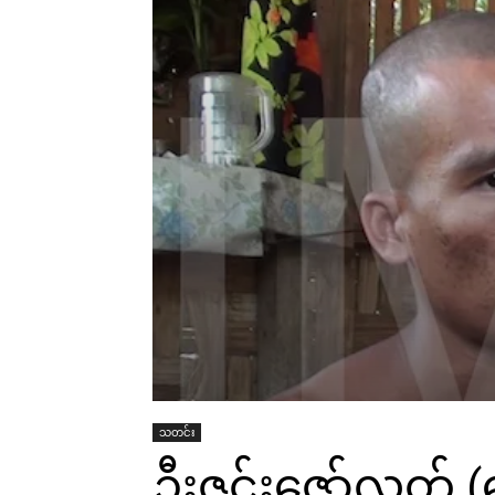
သတင်း
ဦးဇင်းဇော်လတ် (ခ