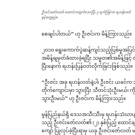
ဦးဇင်းဇော်လတ် ထောင်ကထွက်လားပြီး ၃ ရက်အြကာ ရဟန်းဝတ်
နှင့်တွေ့ရပုံ။
စေချင်ပါတယ်” ဟု ဦးဇင်းက မိန့်ကြားသည်။
၂၀၁၀ ရွေးကောက်ပွဲဆန့်ကျင်သည့်ပြစ်မှုအပြ
အမိန့်ချမှတ်ခံထားခဲ့ရပြီး သမ္မတ၏အမိန့်ဖြင့
ပြီးနောက် ရဟန်းပြန်ဝတ်လိုက်ခြင်းဖြစ်သည်။
“ဦးဇင်း အခု ရဟန်းဝတ်နဲ့ပါ၊ ဦးဇင်း ယခင်က သီတ
တိုက်ကျောင်းမှာ သွားပြီး သီတင်သုံးဦးမယ်၊ ကိ
သွားဦးမယ်” ဟု ဦးဇင်းက မိန့်ကြားသည်။
မွန်ပြည်နယ်ရှိ ဒေသအသီးသီးမှ ရဟန်းသံဃာပျ
သည့် ဦးဇင်းဇော်လတ်၏ (၂) နှစ်ပြည့် ထောင်ခ
ကျော် ပြုလုပ်ခဲ့ပြီးရာမှ ယခု ဦးဇင်းဇော်လတ