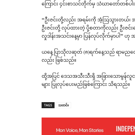
ကြောင်း ၄င်းစာသင်တိုက်မှ သံဃာတော်တစ်ပါ
“ဦးဇင်းတို့လည်း အရမ်းကို အံ့သြသွားတယ်၊ အခ
ဦးဇင်းတို့ လုပ်ထားတဲ့ ပို့စတာကိုလည်း ဦးဇ
လှုဒါန်းအသင်းနေ့မှာ ပြန်လုပ်လိုက်မှာပါ”
ယနေ့ ပြာသိုလဆုတ် (၈)ရက်နေ့သည် ရာမညလေ
လည်း ဖြစ်သည်။
ထို့အပြင် ဒေသအသီးသီးရှိ အခြားသောမွန်လူငယ
များ ပြုလုပ်ပေးမည်ဖြစ်ကြောင်း သိရသည်။
TAGS
သတင်း