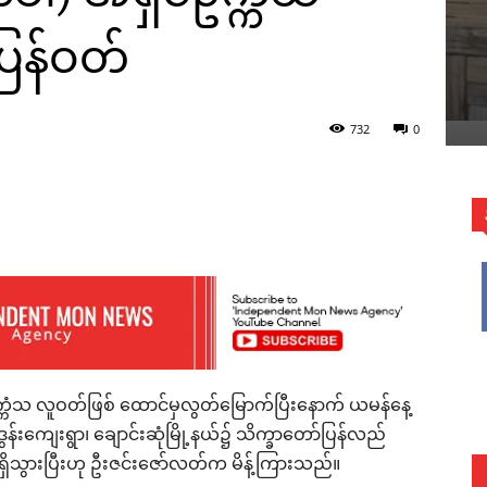
ြန်ဝတ်
732
0
ွေ့ရပုံ။
WhatsApp
ဥက္ကံသ လူဝတ်ဖြစ် ထောင်မှလွတ်မြောက်ပြီးနောက် ယမန်နေ့
ဒွန်းကျေးရွာ၊ ချောင်းဆုံမြို့နယ်၌ သိက္ခာတော်ပြန်လည်
ိသွားပြီးဟု ဦးဇင်းဇော်လတ်က မိန့်ကြားသည်။