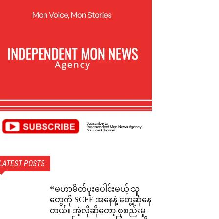
LATEST POSTS
“မဟာမိတ်ပူးပေါင်းမယ့် သူ
တွေကို SCEF အနေနဲ့ တွေ့ဆုံနေ
တယ်။ အဲ့လိုဆိုတော့ စုစည်းမှု