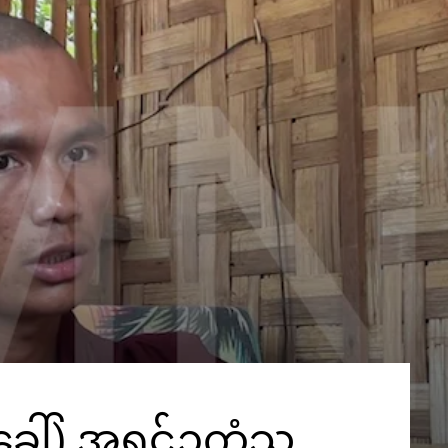
ေါ်) အရှင်ဥက္ကံသ