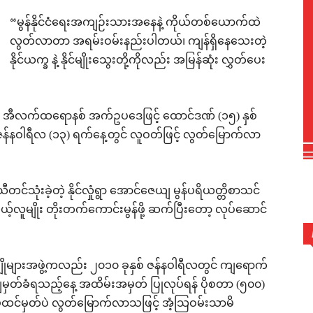
“မွန်နိုင်ငံရေးအကျဉ်းသားအနေနဲ့ ကိုယ်တစ်ယောက်ထဲ
လွတ်လာတာ အရမ်းဝမ်းနည်းပါတယ်၊ ကျန်ရှိနေသေးတဲ့
နိုင်ယက္ခ နဲ့ နိုင်မျိုးသွေးတို့ကိုလည်း အမြန်ဆုံး လွှတ်ပေး
င် အီလက်ထရောနစ် အက်ဥပဒေဖြင့် ထောင်ဒဏ် (၁၅) နှစ်
် ဇန်နဝါရီလ (၁၃) ရက်နေ့တွင် လူဝတ်ဖြင့် လွတ်မြောက်လာ
င်သုံးခဲ့တဲ့ နိုင်လှုံရွာ အောင်ဇေယျ မွန်ပရိယတ္တိစာသင်
ုယ့်လူမျိုး တိုးတက်ကောင်းမွန်ဖို့ ဆက်ပြီးတော့ လုပ်ဆောင်
ိုများအဖွဲ့ကလည်း ၂၀၁၀ ခုနှစ် ဇန်နဝါရီလတွင် ကျရောက်
ျမှတ်ခံရသည့်နေ့ အထိမ်းအမှတ် ပြုလုပ်ရန် ပိုစတာ (၅၀၀)
် မထင်မှတ်ပဲ လွတ်မြောက်လာသဖြင့် အံ့သြဝမ်းသာမိ