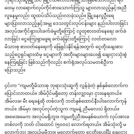
ဝေးမှ လာရောက်လုပ်ကိုင်စားသောက်ကြသူ များလာသည့်နှင့်အညီ
လူနေမှုလည်း ထူထပ်သိပ်သည်းလာခဲ့သည်။ မြို့နေလူဦးရေ
များပြားလာသည့်နှင့်အမျှ ဒေသတွင်းလုပ်ငန်းများ နည်းပါးလာခြင်း
အလုပ်အကိုင်ရှားပါးခက်ခဲမှုတို့ကြောင့် လူထုစားဝတ်နေရေး ခက်ခဲ
လာခြင်း ငွေကြေးရှာဖွေရ ခက်ခဲခြင်းတို့ကြောင့် လတ်တလော
မိသားစု စားဝတ်နေရေးကို ဖြေရှင်းနိုင်ရန်အတွက် ငွေတိုးချေးစား
သည့်ငွေရှင်များထံမှ ငွေများကို အတိုးများများပေး၍ ချေးငှားသုံးစွဲ
နေကြရခြင်း ဖြစ်သည်ကိုလည်း စက်ရုံအလုပ်သမတစ်ဦးက
ပြောသည်။
၄င်းက “ကျမတို့မိသားစု ဘုရားသုံးဆူကို လွန်ခဲ့တဲ့ နှစ်နှစ်လောက်က
ပြောင်းလာတယ်။ အိမ်ပိုင်မရှိတော့ တန်းလျှားမှာ ငှားနေရတယ်။
အိမ်လခ၊ မီး ရေခနဲ့ဆို တစ်လကို ဘတ်နှစ်ထောင်နီးပါးလောက်ကုန်
တယ်။ အိမ်မှာ အလုပ်လုပ်တဲ့သူက ကျမနဲ့ ညီမလေးပဲ ရှိတယ်။
အဖေအမေက အလုပ်မရှိဘူး။ ကျမတို့ညီအမနှစ်ယောက် လုပ်အားခ
တစ်လကို ဘတ် ငါးထောင် (၅၀၀၀) လောက်ရတယ်။ အိမ်သုံးလို့ မ
လောက်ဘူး အလျှဉ်မမှီဘူး။ မလောက်တော့ ငွေတိုးပေးပြီး ချေးငှား