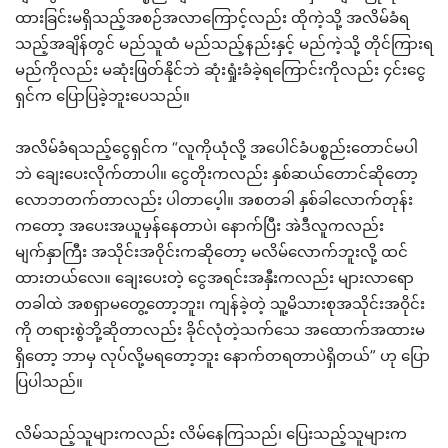
ထားခြင်းမရှိသည့်အစဉ်အလာကြောင့်လည်း ထိုကဲ့သို့ အလိမ်ခံရ
သည့်အချိန်တွင် မည်သူထံ မည်သည့်နည်းနှင့် မည်ကဲ့သို့ တိုင်ကြားရ
မည်ကိုလည်း မဆုံးဖြတ်နိုင်ဘဲ ဆုံးရှုံးခံခဲ့ရကြောင်းကိုလည်း ၄င်းငွေ
ရှင်က ပြောပြခဲ့ဘူးပေသည်။
အလိမ်ခံရသည့်ငွေရှင်က “လူကိုယုံလို့ အပေါင်ခံပစ္စည်းတောင်မပါ
ဘဲ ချေးပေးလိုက်တာပါ။ ငွေတိုးကလည်း နှစ်ဆယ်တောင်ဆိုတော့
လောဘတက်တာလည်း ပါတာပေ့ါ။ အစတခါ နှစ်ခါလောက်တုန်း
ကတော့ အပေးအယူမှန်နေတာပဲ၊ နောက်ပြီး အဲဒီလူကလည်း
မျက်နှာကြီး အသိုင်းအဝိုင်းကဆိုတော့ မလိမ်လောက်ဘူးလို့ ထင်
ထားတယ်လေ။ ချေးပေးတဲ့ ငွေအရင်းအနှီးကလည်း များလာရော
တခါထဲ အစရှာမတွေ့တော့ဘူး၊ ကျန်ခဲ့တဲ့ သူ့မိသားစုအသိုင်းအဝိုင်း
ကို တရားစွဲဘို့ဆိုတာလည်း ခိုင်လုံတဲ့သက်သေ အထောက်အထားမ
ရှိတော့ ဘာမှ လုပ်လို့မရတော့ဘူး နောက်တရတာပဲရှိတယ်” ဟု ပြော
ပြပါသည်။
လိမ်သည့်သူများကလည်း လိမ်နေကြသည်၊ ပြေးသည့်သူများက