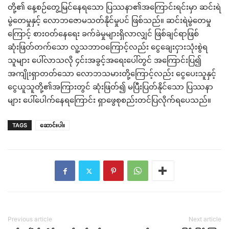
တို့၏ နေ့စဉ်တွေ့မြင်နေရသော ပြဿနာ၏အကြောင်းရင်းမှာ ဆင်းရဲ
မွဲတေမှုနှင့် လောဘဇောမသတ်နိုင်မှုပင် ဖြစ်သည်။ ဆင်းရဲမွဲတေမှု
ကြောင့် စားဝတ်နေရေး ခက်ခဲမှုများရှိလာလျှင် ဖြစ်ချင်ရာဖြစ်
ဆုံးဖြတ်တက်သော လူ့သဘာဝကြောင့်လည်း ငွေချေးငှားသုံးစွဲရ
သူများ ပေါ်လာသလို ၄င်းအခွင့်အရေးပေါ်တွင် အကြောင်းပြ၍
အကျိုးရှာတတ်သော လောဘသမားတို့ကြောင့်လည်း ငွေပေးသူနှင့်
ငွေယူသူတို့၏အကြားတွင် ဆုံးဖြတ်၍ မပြီးပြတ်နိုင်သော ပြဿနာ
များ ပေါ်ပေါက်နေရကြောင်း ရှာဖွေစုစည်းတင်ပြလိုက်ရပေသည်။
TAGS
ဆောင်းပါး
Previous article
Next article