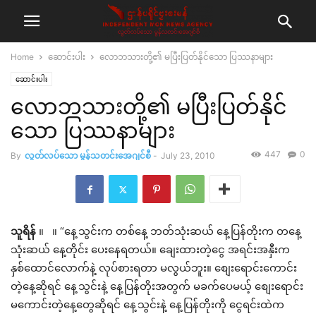
Home
ဆောင်းပါး
လောဘသားတို့၏ မပြီးပြတ်နိုင်သော ပြဿနာများ
ဆောင်းပါး
လောဘသားတို့၏ မပြီးပြတ်နိုင်
သော ပြဿနာများ
447
0
By
လွတ်လပ်သော မွန်သတင်းအေဂျင်စီ
-
July 23, 2010
သူရိန်
။ ။ “နေ့သွင်းက တစ်နေ့ ဘတ်သုံးဆယ် နေ့ပြန်တိုးက တနေ့
သုံးဆယ် နေ့တိုင်း ပေးနေရတယ်။ ချေးထားတဲ့ငွေ အရင်းအနှီးက
နှစ်ထောင်လောက်နဲ့ လုပ်စားရတာ မလွယ်ဘူး။ စျေးရောင်းကောင်း
တဲ့နေ့ဆိုရင် နေ့သွင်းနဲ့ နေ့ပြန်တိုးအတွက် မခက်ပေမယ့် စျေးရောင်း
မကောင်းတဲ့နေ့တွေဆိုရင် နေ့သွင်းနဲ့ နေ့ပြန်တိုးကို ငွေရင်းထဲက