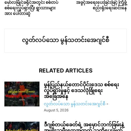
မော်လမြိုင်ခရိုင်အတွင်း စစ်တပ်
အခွင့်အရေးပေးခြင်းဖြင့် ကြံ့ဖွံ့
စစ်ရေးလှုပ်ရှားပြီး ရွာသားများ
စည်းရုံးရေးဆင်းနေ
အား ပေါ်တာဆွဲ
လွတ်လပ်သော မွန်သတင်းအေဂျင်စီ
RELATED ARTICLES
မွန်ပြည်နယ်တောင်ပိုင်းဒေသ စစ်ရေး
လှုပ်ရှားမှုနှင့် ဒေသလုံခြုံရေး
အခြေအနေ
လွတ်လပ်သော မွန်သတင်းအေဂျင်စီ
-
August 5, 2026
ဒီဂျစ်တယ်ခေတ်ရဲ့ အမှောင်ဘက်ခြမ်းနဲ့
အမျိုးသမီးတွေအတွက် သတိပေးချက်