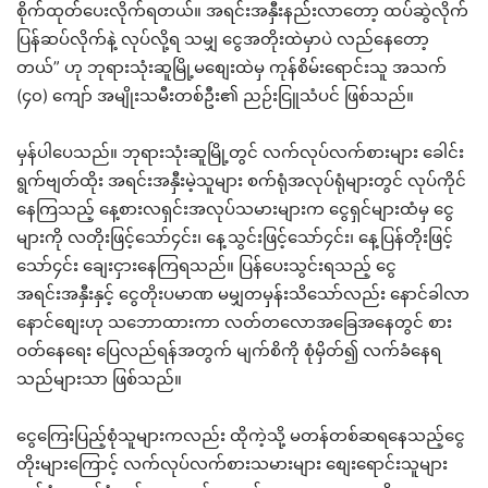
စိုက်ထုတ်ပေးလိုက်ရတယ်။ အရင်းအနှီးနည်းလာတော့ ထပ်ဆွဲလိုက်
ပြန်ဆပ်လိုက်နဲ့ လုပ်လို့ရ သမျှ ငွေအတိုးထဲမှာပဲ လည်နေတော့
တယ်” ဟု ဘုရားသုံးဆူမြို့မစျေးထဲမှ ကုန်စိမ်းရောင်းသူ အသက်
(၄၀) ကျော် အမျိုးသမီးတစ်ဦး၏ ညဉ်းငြူသံပင် ဖြစ်သည်။
မှန်ပါပေသည်။ ဘုရားသုံးဆူမြို့တွင် လက်လုပ်လက်စားများ ခေါင်း
ရွက်ဗျတ်ထိုး အရင်းအနှီးမဲ့သူများ စက်ရုံအလုပ်ရုံများတွင် လုပ်ကိုင်
နေကြသည့် နေ့စားလရှင်းအလုပ်သမားများက ငွေရှင်များထံမှ ငွေ
များကို လတိုးဖြင့်သော်၄င်း၊ နေ့သွင်းဖြင့်သော်၄င်း၊ နေ့ပြန်တိုးဖြင့်
သော်၄င်း ချေးငှားနေကြရသည်။ ပြန်ပေးသွင်းရသည့် ငွေ
အရင်းအနှီးနှင့် ငွေတိုးပမာဏ မမျှတမှန်းသိသော်လည်း နောင်ခါလာ
နောင်စျေးဟု သဘောထားကာ လတ်တလောအခြေအနေတွင် စား
ဝတ်နေရေး ပြေလည်ရန်အတွက် မျက်စိကို စုံမှိတ်၍ လက်ခံနေရ
သည်များသာ ဖြစ်သည်။
ငွေကြေးပြည့်စုံသူများကလည်း ထိုကဲ့သို့ မတန်တစ်ဆရနေသည့်ငွေ
တိုးများကြောင့် လက်လုပ်လက်စားသမားများ စျေးရောင်းသူများ