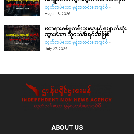
လွတ်လပ်သော မွန်သတင်းအေဂျင်စီ
-
August 3, 2026
မတရားစစ်မှုထမ်းဥပဒေနှင့် ပျောက်ဆုံး
သွားသော လူငယ်အရင်းအမြစ်
လွတ်လပ်သော မွန်သတင်းအေဂျင်စီ
-
July 27, 2026
ABOUT US