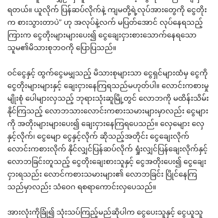
ရတယ်။ ယူလိုက် ပြန်ဆပ်လိုက်နဲ့ ကျမတို့ရဲ့လုပ်အားတွေကို ငွေတိုး
က စားသွားတာပဲ” ဟု အလုပ်နဲ့လက် မပြတ်အောင် လုပ်နေရသည့်
ကြားက ငွေတိုးများများပေး၍ ငွေချေးငှားစားသောက်နေရသော
သူမ၏မိသားစုဘဝကို ပြောပြသည်။
ဝင်ငွေနှင့် ထွက်ငွေမမျှသည့် မိသားစုများသာ ငွေရှင်များထံမှ ငွေကို
ငွေတိုးများများနှင့် ချေးငှားနေကြရသည်မဟုတ်ပါ။ လောင်းကစားမှု
မျိုးစုံ ပေါများလှသည့် ဘုရားသုံးဆူမြို့တွင် လောဘကို မထိန်းသိမ်း
နိုင်ကြသည့် လောဘသားလောင်းကစားသမားများမှာလည်း ငွေများ
ကို အတိုးများများပေး၍ ချေးငှားနေကြရပေသည်။ လှေမျေား လှေ
နှင့်လိုက်၊ ငွေမျော ငွေနှင့်လိုက် ဆိုသည့်အတိုင်း ငွေချေးလိုက်
လောင်းကစားလိုက် နိုင်လျှင်ပြန်ဆပ်လိုက် ရှုံးလျှင်ပြန်ချေးလိုက်နှင့်
လောဘခြင်းတူသည့် ငွေတိုးချေးစားသူနှင့် ငွေအတိုးပေး၍ ငွေချေး
ငှားရသည်း လောင်ကစားသမားများ၏ လောဘခြင်း ပြိုင်နေကြ
သည်မှာလည်း သံဝေဂ ရစရာကောင်းလှပေသည်။
အားလုံးကိုခြုံ၍ သုံးသပ်ကြည့်မည်ဆိုပါက ငွေပေးသူနှင့် ငွေယူသူ