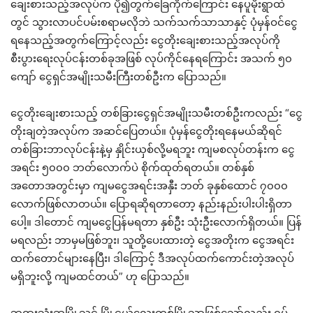
ချေးစားသည့်အလုပ်က ပို၍တွက်ခြေကိုက်ကြောင်း နေပူမိုးရွာထဲ
တွင် သွားလာပင်ပမ်းစရာမလိုဘဲ သက်သက်သာသာနှင့် ပုံမှန်ဝင်ငွေ
ရနေသည့်အတွက်ကြောင့်လည်း ငွေတိုးချေးစားသည့်အလုပ်ကို
စီးပွားရေးလုပ်ငန်းတစ်ခုအဖြစ် လုပ်ကိုင်နေရကြောင်း အသက် ၅၀
ကျော် ငွေရှင်အမျိုးသမီးကြီးတစ်ဦးက ပြောသည်။
ငွေတိုးချေးစားသည့် တစ်ခြားငွေရှင်အမျိုးသမီးတစ်ဦးကလည်း “ငွေ
တိုးချတဲ့အလုပ်က အဆင်ပြေတယ်။ ပုံမှန်ငွေတိုးရနေမယ်ဆိုရင်
တစ်ခြားဘာလုပ်ငန်းနဲ့မှ နှိုင်းယှစ်လို့မရဘူး ကျမစလုပ်တန်းက ငွေ
အရင်း ၅၀၀၀ ဘတ်လောက်ပဲ စိုက်ထုတ်ရတယ်။ တစ်နှစ်
အတောအတွင်းမှာ ကျမငွေအရင်းအနှီး ဘတ် ခုနှစ်ထောင် ၇၀၀၀
လောက်ဖြစ်လာတယ်။ ပြောရဆိုရတာတော့ နည်းနည်းပါးပါးရှိတာ
ပေါ့။ ဒါတောင် ကျမငွေပြန်မရတာ နှစ်ဦး သုံးဦးလောက်ရှိတယ်။ ပြန်
မရလည်း ဘာမှမဖြစ်ဘူး၊ သူတို့ပေးထားတဲ့ ငွေအတိုးက ငွေအရင်း
ထက်တောင်များနေပြီး၊ ဒါကြောင့် ဒီအလုပ်ထက်ကောင်းတဲ့အလုပ်
မရှိဘူးလို့ ကျမထင်တယ်” ဟု ပြောသည်။
ဘုရားသုံးဆူမြို့သင် မြို့ငယ်လေးတစ်မြို့သာဖြစ်သော်လည်း ရပ်