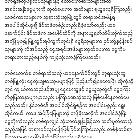
စက်ရုံအလုပ်ရုံလုပ်သူများနှင့် လောင်းကစားသများအထိ
အရင်းအနှီးငွေများကို ထုတ်ပေးကာ အတိုးများ ရယူလေ့ရှိကြသည်။
ယခင်ကာလများက ဘုရားသုံးဆူမြို့တွင် တရားဝင်အမိန့်ရ
အပေါင်ဆိုင်ဟူ၍ နိုင်ဘဇံတစ်ဦးတည်းရှိခဲ့သော်လည်း ယခု
နောက်ပိုင်း နိုင်ဘဇံက အပေါင်ဆိုင်ကို အနားယူရုတ်သိမ်းလိုက်သည့်
အချိန်မှစ၍ မြို့တွင်းရပ်ကွက်တွင်းရှိ ငွေရှိသူများက ၄င်းတို့နှင့်နီးစပ်
သူများကို လိုအပ်သည့် ငွေအရင်းအနှီးများထုတ်ပေးကာ ငွေကိုမ
တရားစားသည့်စနစ်ကို ကျင့်သုံးလာခဲ့ကြပေသည်။
တစ်ယောက်စ တစ်ရာဆိုသလို ယခုနောက်ပိုင်းတွင် ဘုရားသုံးဆူ
တစ်မြို့လုံး ငွေတိုးချစားသူမများဖြင့် ပြည့်နှက်၍နေလေပြီ။ ထိုကဲ့သို့
တွင် ကျယ်လာသည်နှင့်အမျှ ငွေပေးသူနှင့် ငွေယူသူတို့၏ ငွေကြေး
ကိစ္စပြဿနာများမှာလည်း မကြာခဏဆိုသလို ဖြစ်ပေါ်နေတတ်ပေ
သည်သည်။ နိုင်ဘဇံ၏ အပေါင်ဆိုင်ရှိစဉ်က အပေါင်ပစ္စည်း ရွှေ၊
ဆိုင်ကယ်၊ ကား၊ အိမ်ခြံမြေများကို တန်ဖိုးအလိုက် အပေါင်ခံခဲ့ပြီး
ငွေတိုးကိုလည်း တစ်ရာလျှင် သုံးဘတ်နှုန်းဖြင့်သာ သတ်မှတ်ထားခဲ့
သည့်အပြင် တရားဝင်လုပ်ငန်းဖြစ်ခြင်းကြောင်းလည်း တစ်စုံတစ်ရာ
ပြဿနာများ ပေါ်ပေါက်ခဲ့ခြင်းလည်း မရှိခဲ့ပေ။