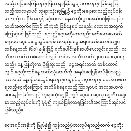
လည်း ပြေးနေကြသည်၊ ပြဿနာဖြစ်သူများကလည်း ဖြစ်နေကြ
သည့်ကာလမှာပင် ဘုရားသုံးဆူမြို့၌ ငွေတိုးချေးစားသည့်လုပ်ငန်း
မှာလည်း အရှိန်အဟုန်မြင့်မားလာနေဆဲ တိုးပွားနေဆဲပင်ဖြစ်သည်။
ဘယ်အတွက်ကြောင့် ထိုကဲ့သို့ ဖြစ်နေရပါသနည်း လောဘအတွက်
ကြောင့်ပင် ဖြစ်သည်။ ရသည့်ငွေအတိုးကလည်း မက်မောလောက်
စရာပင် ငွေပေးငွေသွင်းစနစ်ကလည်း ငွေအရင်းတစ်ထောင်လျှင်
တစ်နေ့ဘတ် (၆၀) နှုန်းဖြင့် ရက်ပေါင်းနှစ်ဆယ်ပေးသွင်းရသည်။ လ
တိုးက ဘတ် တစ်ထောင်လျှင် တစ်လအတိုး ဘတ် ၂၀၀ ပေးသွင်းရ
သည်။ နေ့ပြန်တိုးက ပို၍ဆိုးသည်။ ငွေအရင်းဘတ် တစ်ထောင်
လျှင် ငွေတိုးတစ်နေ့ ဘတ်သုံးဆယ်ကို အရင်းငွေပြန်ဆပ်နိုင်သည့်
ကာလထိ နေ့စဉ်ပေးသွင်းရသည်။ ငွေရှင်များမှာလည်း မတန်တစ်ဆ
ရသည့်ငွေတိုးကြောင့် အလိမ်ခံနေရသည့်ကြားမှာပင် အလုအယက်
ပေးနေကြခြင်းသည့် ဘုရားသုံးဆူမြို့တွင် ငွေပေး ငွေယူ ငွေတိုး ချေး
စားသည့်လုပ်ငန်းကို ပိုမို၍ ကျယ်ပြန့်လာရခြင်း၏အကြောင်းရင်းပင်
ဖြစ်သည်။
ငွေအရင်းအနှီးကို မြုပ်နှံ၍ ကုန်သည်ပွဲစားလုပ်ရသည်ထက် ငွေတိုး