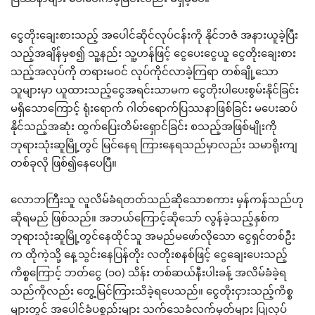
ငွေတိုးချေးစားသည့် အပေါင်ဆိုင်လုပ်ငန်းကို နိုင်ဘဇံ အနားယူခဲ့ပြီး
သည့်အချိန်မှစ၍ သူ့နည်း သူ့ဟန်ဖြင့် ငွေပေးငွေယူ ငွေတိုးချေးစား
သည့်အလုပ်ကို တရားမဝင် လုပ်ကိုင်လာခဲ့ကြရာ တစ်ချို့သော
သူများမှာ ယူထားသည့်ငွေအရင်းသာမက ငွေတိုးပါပေးစွမ်းနိုင်ခြင်း
မရှိသောကြောင့် ရုံးရောက် ဂါတ်ရောက်ပြဿနာဖြစ်ခြင်း မပေးဆပ်
နိုင်သည့်အဆုံး ထွက်ပြေးတိမ်းရှောင်ခြင်း စသည့်အဖြစ်မျိုးကို
ဘုရားသုံးဆူမြို့တွင် မြင်နေရ ကြားနေရသည်မှာလည်း သမာရိုးကျ
တစ်ခုလို ဖြစ်၍နေပေပြီ။
လောဘကြီးသူ လူလိမ်ခံရတတ်သည်ဆိုသောစကား မှန်ကန်သည်ဟု
ဆိုရမည် ဖြစ်သည်။ အဘယ်ကြောင့်ဆိုသော် လွန်ခဲ့သည့်နှစ်က
ဘုရားသုံးဆူမြို့တွင်နေထိုင်သူ အမည်မဖော်လိုသော ငွေရှင်တစ်ဦး
က ထိုကဲ့သို့ နေ့သွင်းနေပြန်တိုး လတိုးစနစ်ဖြင့် ငွေချေးပေးသည့်
ကိစ္စကြောင့် ဘတ်ငွေ (၁၀) သိန်း တစ်ဆယ်နီးပါးခန့် အလိမ်ခံခဲ့ရ
သည်ကိုလည်း တွေ့မြင်ကြားသိခဲ့ရပေသည်။ ငွေတိုးငှားသည့်ကိစ္စ
များတွင် အပေါင်ခံပစ္စည်းများ သက်သေခံလက်မှတ်များ ပြုလုပ်