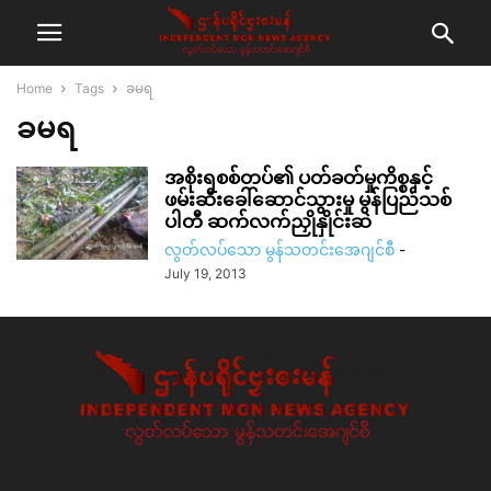
Home
Tags
ခမရ
ခမရ
အစိုးရစစ်တပ်၏ ပတ်ခတ်မှုကိစ္စနှင့်
ဖမ်းဆီးခေါ်ဆောင်သွားမှု မွန်ပြည်သစ်
ပါတီ ဆက်လက်ညှိုနှိုင်းဆဲ
လွတ်လပ်သော မွန်သတင်းအေဂျင်စီ
-
July 19, 2013