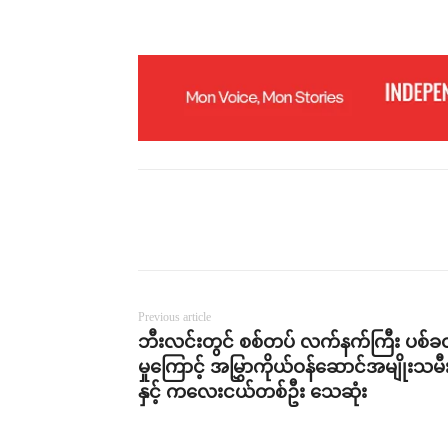
Previous article
ဘီးလင်းတွင် စစ်တပ် လက်နက်ကြီး ပစ်ခ
မှုကြောင့် အမြွှာကိုယ်ဝန်ဆောင်အမျိုးသမီ
နှင့် ကလေးငယ်တစ်ဦး သေဆုံး