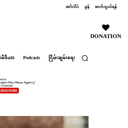
အင်္ဂလိပ်
မွန်
ဆက်သွယ်ရန်
DONATION
ီမီဒီယာ
Podcasts
ငြိမ်းချမ်းရေး