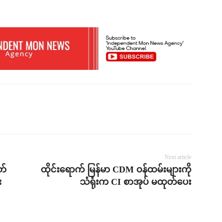
Next article
တ်
ထိုင်းရောက် မြန်မာ CDM ဝန်ထမ်းများကို
း
သံရုံးက CI စာအုပ် မထုတ်ပေး