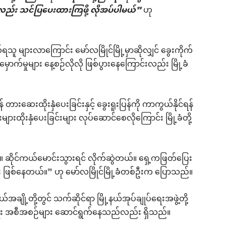
ုလည်း သင်ပြပေးထားကြဖို့ လိုအပ်ပါမယ်”
ဟု
ရသူ များလာကြောင်း မော်လမြိုင်မြို့မှာဆိုလျှင် ခွေးကိုက်
မှောက်မှုများ နေ့စဉ်လိုလို ဖြစ်ပွားနေကြောင်းလည်း မြို့ခံ
 တားဆေးထိုးနှံပေးခြင်းနှင့် ခွေးရူးပြန်ကို ကာကွယ်နိုင်ရန်
ထိုးနှံပေးခြင်းများ လုပ်ဆောင်စေလိုကြောင်း မြို့ခံတို့
 ဆိုင်ကယ်မောင်းသွားရင် လိုက်ဆွဲတယ်။ ရှေ့ကဖြတ်ပြေး
ည်း ဖြစ်နေတယ်။” ဟု မော်လမြိုင်မြို့ခံတစ်ဦးက ပြောသည်။
်အချို့တို့တွင် သက်ဆိုင်ရာ မြို့နယ်အုပ်ချုပ်ရေးအဖွဲ့တို့
ရေး အစီအစဉ်များ ဆောင်ရွက်နေသည်လည်း ရှိသည်။