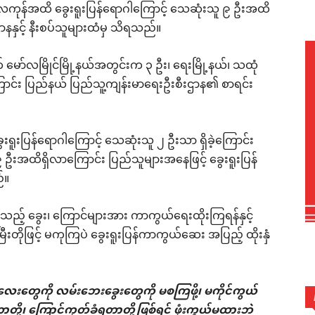
ွန်လကုန်အထိ ခွေးရူးပြန်ရောဂါကြောင့် သေဆုံးသူ ၉ ဦးအထိ
နနှင့် နီးစပ်သူများထံမှ သိရသည်။
မော်လမြိုင်မြို့နယ်အတွင်းက ၃ ဦး၊ ရေးမြို့နယ်၊ သထုံ
ရှိကြောင်း ပြည်နယ် ပြည်သူ့ကျန်းမာရေးဦးစီးဌာန၏ စာရင်း
ွေးရူးပြန်ရောဂါကြောင့် သေဆုံးသူ ၂ ဦးသာ ရှိခဲ့ကြောင်း
းအထိရှိလာကြောင်း ပြည်သူများအနေဖြင့် ခွေးရူးပြန်
်။
းသည့် ခွေး၊ ကြောင်များအား ကာကွယ်ရေးထိုးကြရန်နှင့်
ီးတိုဖြင့် မကုကြပဲ ခွေးရူးပြန်ကာကွယ်ဆေး အပြည့် ထိုးနှံ
ေးတွေကို လမ်းဘေးခွေးတွေကို မစကြဖို့၊ မကိုင်ကွယ်
တို့၊ ကြောင်ကုတ်ခံရတာတို့ဖြစ်ရင် ဖုံးကွယ်မထားဘဲ