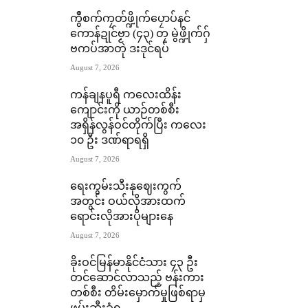
ကွဳစက်ကၠတ်ဖ္ဍိုက်ပၠောပ်နင်
ကောန်ဍုင်ဗၟာ (၄၃) တၠ မွဲဖ္ဍိုက်ဂှ်
ဗကပ်အာတုဲ ဒးဒုင်ရပ်
August 7, 2026
ကန်ချနပူရီ ကလေးထိန်း
ကျောင်းကို ယာဉ်တစ်စီး
အရှိန်လွန်ဝင်တိုက်ပြီး ကလေး
၁၀ ဦး ဒဏ်ရာရရှိ
August 7, 2026
ရေးကွမ်းသီးနုဈေးကွက်
အတွင်း ဝယ်လိုအားထက်
ရောင်းလိုအားပိုများနေ
August 7, 2026
ခိုးဝင်မြန်မာနိုင်ငံသား ၄၃ ဦး
တင်ဆောင်လာသည့် ဗန်းကား
တစ်စီး တိမ်းမှောက်မှုဖြစ်ရာမှ