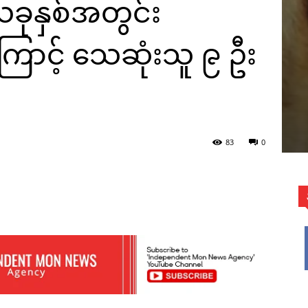
ယခုနှစ်အတွင်း
ကြောင့် သေဆုံးသူ ၉ ဦး
83
0
WhatsApp