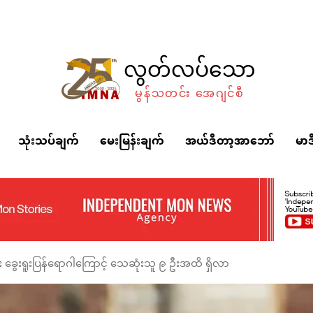
လွတ်လပ်သော
မွန်သတင်း အေဂျင်စီ
သုံးသပ်ချက်
မေးမြန်းချက်
အယ်ဒီတာ့အာဘော်
မာဒ
း ခွေးရူးပြန်ရောဂါကြောင့် သေဆုံးသူ ၉ ဦးအထိ ရှိလာ