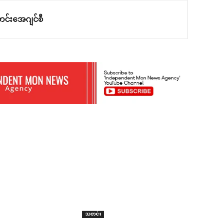
င်းအေဂျင်စီ
သတင်း