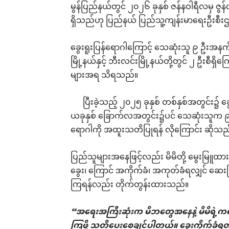
မွန်ပြည်နယ်တွင် ၂၀၂၆ ခုနှစ် ဇန်နဝါရီလမှ ဇ
ရှိသည်ဟု ပြည်နယ် ပြည်သူ့ကျန်းမာရေးဦးစီးဌာ
ခွေးရူးပြန်ရောဂါကြောင့် သေဆုံးသူ ၉ ဦးအနက် 
မြို့နယ်နှင့် ဘီးလင်းမြို့နယ်တို့တွင် ၂ ဦးစီ
များအရ သိရသည်။
ပြီးခဲ့သည့် ၂၀၂၅ ခုနှစ် တစ်နှစ်အတွင်း၌ ခ
ယခုနှစ် ခြောက်လအတွင်း၌ပင် သေဆုံးသူက ၉ ဦ
ရောဂါကို အထူးသတိပြုရန် လိုကြောင်း ဆိုသည
ပြည်သူများအနေဖြင့်လည်း မိမိတို့ မွေးမြူထာ
‌ခွေး၊ ကြောင် အကိုက်ခံ၊ အကုတ်ခံရလျှင် ဆေးမြ
ကြရန်လည်း တိုက်တွန်းထားသည်။
“အရေးအကြီးဆုံးက မိဘတွေအနေနဲ့ မိမိရဲ့ကလ
ကြဖို့ သတိပေးစေချင်ပါတယ်။ ခွေးကိုက်ခံရတာ