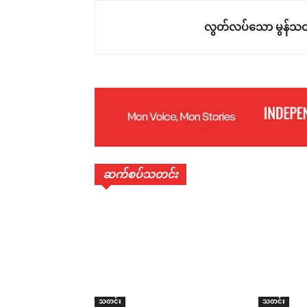
လွတ်လပ်သော မွန်သတ
ဆက်စပ်သတင်း
သတင်း
သတင်း