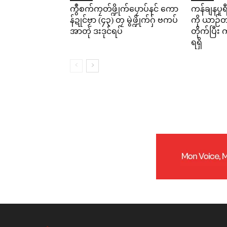
ကွဳစက်ကၠတ်ဖ္ဍိုက်ပၠောပ်နင် ကော
ကန်ချနပူ
န်ဍုင်ဗၟာ (၄၃) တၠ မွဲဖ္ဍိုက်ဂှ် ဗကပ်
ကို ယာဉ်တစ
အာတုဲ ဒးဒုင်ရပ်
တိုက်ပြီ
ရရှိ