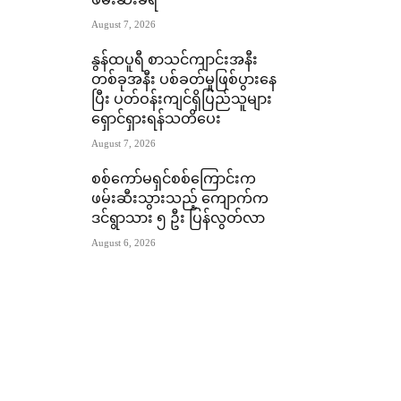
ဖမ်းဆီးခံရ
August 7, 2026
နွန်ထပူရီ စာသင်ကျာင်းအနီး
တစ်ခုအနီး ပစ်ခတ်မှုဖြစ်ပွားနေ
ပြီး ပတ်ဝန်းကျင်ရှိပြည်သူများ
ရှောင်ရှားရန်သတိပေး
August 7, 2026
စစ်ကော်မရှင်စစ်ကြောင်းက
ဖမ်းဆီးသွားသည့် ကျောက်က
ဒင်ရွာသား ၅ ဦး ပြန်လွတ်လာ
August 6, 2026