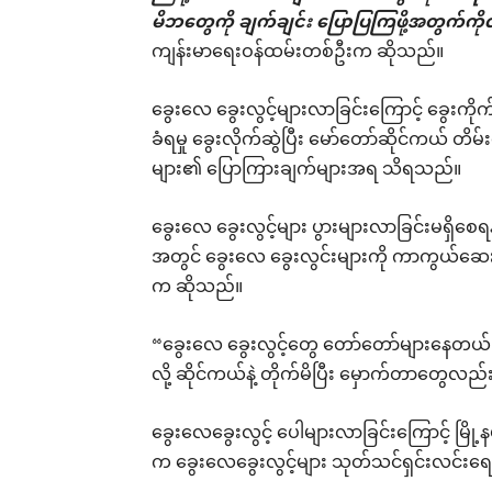
မိဘတွေကို ချက်ချင်း ပြောပြကြဖို့အတွက်ကိ
ကျန်းမာရေးဝန်ထမ်းတစ်ဦးက ဆိုသည်။
ခွေးလေ ခွေးလွင့်များလာခြင်းကြောင့် ခွေးကိုက်
ခံရမှု ခွေးလိုက်ဆွဲပြီး မော်တော်ဆိုင်ကယ် တိမ်း
များ၏ ပြောကြားချက်များအရ သိရသည်။
ခွေးလေ ခွေးလွင့်များ ပွားများလာခြင်းမရှိစေရန်
အတွင် ခွေးလေ ခွေးလွင်းများကို ကာကွယ်ဆေးများ
က ဆိုသည်။
“ခွေးလေ ခွေးလွင့်တွေ တော်တော်များနေတယ်။
လို့ ဆိုင်ကယ်နဲ့ တိုက်မိပြီး မှောက်တာတွေလ
ခွေးလေခွေးလွင့် ပေါများလာခြင်းကြောင့် မြို့နယ
က ခွေးလေခွေးလွင့်များ သုတ်သင်ရှင်းလင်း