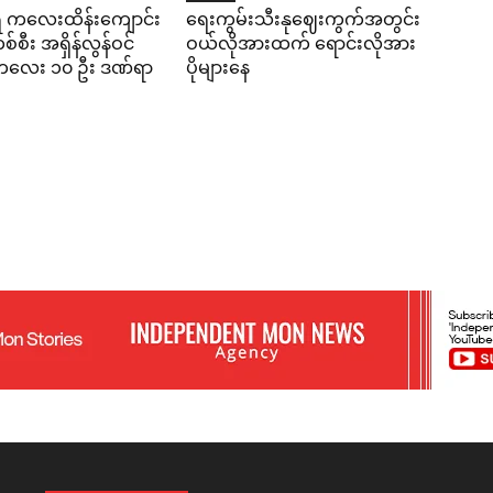
ရီ ကလေးထိန်းကျောင်း
ရေးကွမ်းသီးနုဈေးကွက်အတွင်း
်စီး အရှိန်လွန်ဝင်
ဝယ်လိုအားထက် ရောင်းလိုအား
း ကလေး ၁၀ ဦး ဒဏ်ရာ
ပိုများနေ