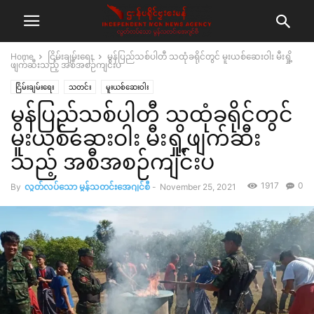
Home
ငြိမ်းချမ်းရေး
မွန်ပြည်သစ်ပါတီ သထုံခရိုင်တွင် မူးယစ်ဆေးဝါး မီးရှို့
ဖျက်ဆီးသည့် အစီအစဉ်ကျင်းပ
ငြိမ်းချမ်းရေး
သတင်း
မူးယစ်ဆေးဝါး
မွန်ပြည်သစ်ပါတီ သထုံခရိုင်တွင်
မူးယစ်ဆေးဝါး မီးရှို့ဖျက်ဆီး
သည့် အစီအစဉ်ကျင်းပ
1917
0
By
လွတ်လပ်သော မွန်သတင်းအေဂျင်စီ
-
November 25, 2021