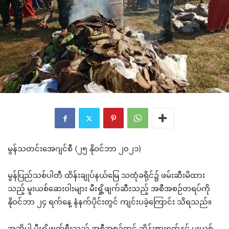
မွန်သတင်းအေဂျင်စီ (၂၅ နိုဝင်ဘာ ၂၀၂၁)
မွန်ပြည်သစ်ပါတီ ထိန်းချုပ်နယ်မြေ သထုံခရိုင်၌ ဖမ်းဆီးမိထား
သည့် မူးယစ်ဆေးဝါးများ မီးရှို့ဖျက်ဆီးသည့် အစီအစဉ်တရပ်ကို
နိုဝင်ဘာ ၂၄ ရက်နေ့ နံနက်ပိုင်းတွင် ကျင်းပခဲ့ကြောင်း သိရသည်။
အဆိုပါ မီးရှို့ဖျက်စီးသည့် အစီအစဉ်တွင် ဘိန်းစားရွက်နှင့် မူးယစ်