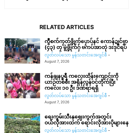
RELATED ARTICLES
ကွဳစက်ကၠတ်ဖ္ဍိုက်ပၠောပ်နင် ကောန်ဍုင်ဗၟာ
(၄၃) တၠ မွဲဖ္ဍိုက်ဂှ် ဗကပ်အာတုဲ ဒးဒုင်ရပ်
လွတ်လပ်သော မွန်သတင်းအေဂျင်စီ
-
August 7, 2026
ကန်ချနပူရီ ကလေးထိန်းကျောင်းကို
ယာဉ်တစ်စီး အရှိန်လွန်ဝင်တိုက်ပြီး
ကလေး ၁၀ ဦး ဒဏ်ရာရရှိ
လွတ်လပ်သော မွန်သတင်းအေဂျင်စီ
-
August 7, 2026
ရေးကွမ်းသီးနုဈေးကွက်အတွင်း
ဝယ်လိုအားထက် ရောင်းလိုအားပိုများနေ
လွတ်လပ်သော မွန်သတင်းအေဂျင်စီ
-