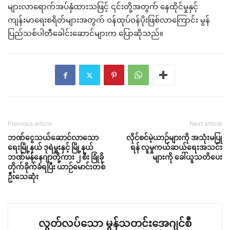
များလာရောက်အပ်နှံထားသဖြင့် ၎င်းတို့အတွက် နေထိုင်မှုနှင့်
ကျန်းမာရေးစရိတ်များအတွက် ဝန်ထုပ်ဝန်ပိုးဖြစ်လာကြောင်း မွန်
ပြည်သစ်ပါတီခေါင်းဆောင်များက ပြောဆိုသည်။
Previous article
Next article
ဘဏ်ငွေသယ်ဆောင်လာသော
လိုင်စင်မဲ့ယာဉ်များကို အသုံးမပြု
ရေးမြို့နယ် ဒုရဲမှူးနှင့် မြို့နယ်
ရန် လူမှုကယ်ဆယ်ရေးအသင်း
ဘဏ်မန်နေဂျာတို့ကား ၂ စီး ခြုံခို
များကို ခေါ်ယူသတိပေး
တိုက်ခိုက်ခံရပြီး ယာဉ်မောင်းတစ်
ဦးသေဆုံး
လွတ်လပ်သော မွန်သတင်းအေဂျင်စီ