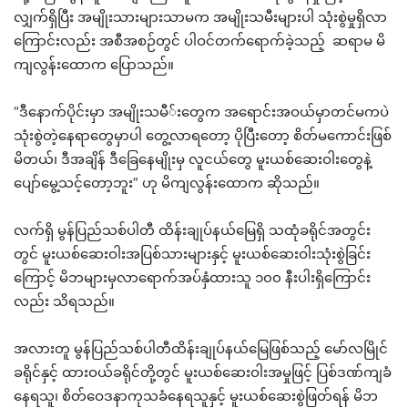
လျှက်ရှိပြီး အမျိုးသားများသာမက အမျိုးသမီးများပါ သုံးစွဲမှုရှိလာ
ကြောင်းလည်း အစီအစဉ်တွင် ပါဝင်တက်ရောက်ခဲ့သည့် ဆရာမ မိ
ကျလွန်းထောက ပြောသည်။
“ဒီနောက်ပိုင်းမှာ အမျိုးသမီ်းတွေက အရောင်းအဝယ်မှာတင်မကပဲ
သုံးစွဲတဲ့နေရာတွေမှာပါ တွေ့လာရတော့ ပိုပြီးတော့ စိတ်မကောင်းဖြစ်
မိတယ်၊ ဒီအချိန် ဒီခြေနေမျိုးမှ လူငယ်တွေ မူးယစ်ဆေးဝါးတွေနဲ့
ပျော်မွေ့သင့်တော့ဘူး” ဟု မိကျလွန်းထောက ဆိုသည်။
လက်ရှိ မွန်ပြည်သစ်ပါတီ ထိန်းချုပ်နယ်မြေရှိ သထုံခရိုင်အတွင်း
တွင် မူးယစ်ဆေးဝါးအပြစ်သားများနှင့် မူးယစ်ဆေးဝါးသုံးစွဲခြင်း
ကြောင့် မိဘများမှလာရောက်အပ်နှံထားသူ ၁၀၀ နီးပါးရှိကြောင်း
လည်း သိရသည်။
အလားတူ မွန်ပြည်သစ်ပါတီထိန်းချုပ်နယ်မြေဖြစ်သည့် မော်လမြိုင်
ခရိုင်နှင့် ထားဝယ်ခရိုင်တို့တွင် မူးယစ်ဆေးဝါးအမှုဖြင့် ပြစ်ဒဏ်ကျခံ
နေရသူ၊ စိတ်ဝေဒနာကုသခံနေရသူနှင့် မူးယစ်ဆေးစွဲဖြတ်ရန် မိဘ