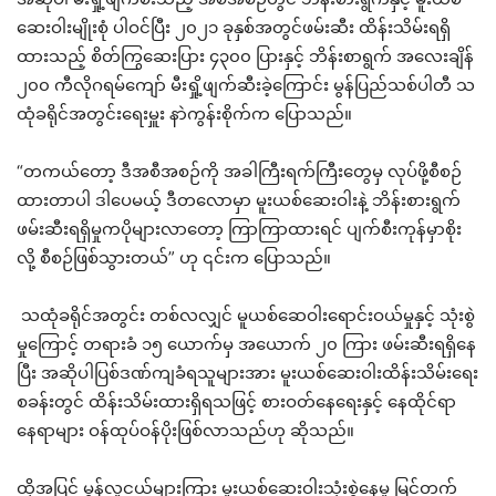
ဆေးဝါးမျိုးစုံ ပါဝင်ပြီး ၂၀၂၁ ခုနှစ်အတွင်ဖမ်းဆီး ထိန်းသိမ်းရရှိ
ထားသည့် စိတ်ကြွဆေးပြား ၄၃၀၀ ပြားနှင့် ဘိန်းစာရွက် အလေးချိန်
၂၀၀ ကီလိုဂရမ်ကျော် မီးရှို့ဖျက်ဆီးခဲ့ကြောင်း မွန်ပြည်သစ်ပါတီ သ
ထုံခရိုင်အတွင်းရေးမှူး နာဲကွန်းစိုက်က ပြောသည်။
“တကယ်တော့ ဒီအစီအစဉ်ကို အခါကြီးရက်ကြီးတွေမှ လုပ်ဖို့စီစဉ်
ထားတာပါ ဒါပေမယ့် ဒီတလောမှာ မူးယစ်ဆေးဝါးနဲ့ ဘိန်းစားရွက်
ဖမ်းဆီးရရှိမှုကပိုများလာတော့ ကြာကြာထားရင် ပျက်စီးကုန်မှာစိုး
လို့ စီစဉ်ဖြစ်သွားတယ်” ဟု ၎င်းက ပြောသည်။
သထုံခရိုင်အတွင်း တစ်လလျှင် မူယစ်ဆေဝါးရောင်းဝယ်မှုနှင့် သုံးစွဲ
မှုကြောင့် တရားခံ ၁၅ ယောက်မှ အယောက် ၂၀ ကြား ဖမ်းဆီးရရှိနေ
ပြီး အဆိုပါပြစ်ဒဏ်ကျခံရသူများအား မူးယစ်ဆေးဝါးထိန်းသိမ်းရေး
စခန်းတွင် ထိန်းသိမ်းထားရှိရသဖြင့် စားဝတ်နေရေးနှင့် နေထိုင်ရာ
နေရာများ ဝန်ထုပ်ဝန်ပိုးဖြစ်လာသည်ဟု ဆိုသည်။
ထို့အပြင် မွန်လူငယ်များကြား မူးယစ်ဆေးဝါးသုံးစွဲနေမှု မြင့်တက်