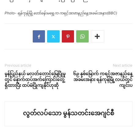
Photo- ရန်ကုန်မြို့တော်ခန်းမရှေ့က ကရင့်အာဇာနည်နေ့အခမ်းအနား(BBC)
Previous article
Next article
မွန်ပြည်နယ် မလတ်တောင်မြေပြိုမှု
၆၉ နှစ်မြောက် ကရင့်အဇာနည်နေ့
တွင် နောက်ထပ်အက်ကြောင်းတွေ့
အခမ်းအနား ရန်ကုန်မြို့လယ်တွင်
ရှိထားပြီး ထပ်မံပြိုကျနိုင်ဟုဆို
ကျင်းပ
လွတ်လပ်သော မွန်သတင်းအေဂျင်စီ