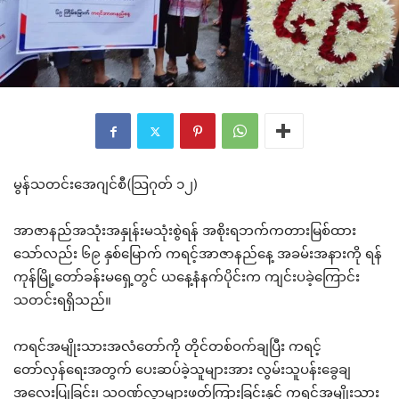
မွန်သတင်းအေဂျင်စီ(သြဂုတ် ၁၂)
အာဇာနည်အသုံးအနှုန်းမသုံးစွဲရန် အစိုးရဘက်ကတားမြစ်ထား
သော်လည်း ၆၉ နှစ်မြောက် ကရင့်အာဇာနည်နေ့ အခမ်းအနားကို ရန်
ကုန်မြို့တော်ခန်းမရှေ့တွင် ယနေ့နံနက်ပိုင်းက ကျင်းပခဲ့ကြောင်း
သတင်းရရှိသည်။
ကရင်အမျိုးသားအလံတော်ကို တိုင်တစ်ဝက်ချပြီး ကရင့်
တော်လှန်ရေးအတွက် ပေးဆပ်ခဲ့သူများအား လွမ်းသူပန်းခွေချ
အလေးပြုခြင်း၊ သဝဏ်လွှာများဖတ်ကြားခြင်းနှင့် ကရင်အမျိုးသား