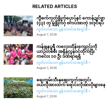
RELATED ARTICLES
ကွဳစက်ကၠတ်ဖ္ဍိုက်ပၠောပ်နင် ကောန်ဍုင်ဗၟာ
(၄၃) တၠ မွဲဖ္ဍိုက်ဂှ် ဗကပ်အာတုဲ ဒးဒုင်ရပ်
လွတ်လပ်သော မွန်သတင်းအေဂျင်စီ
-
August 7, 2026
ကန်ချနပူရီ ကလေးထိန်းကျောင်းကို
ယာဉ်တစ်စီး အရှိန်လွန်ဝင်တိုက်ပြီး
ကလေး ၁၀ ဦး ဒဏ်ရာရရှိ
လွတ်လပ်သော မွန်သတင်းအေဂျင်စီ
-
August 7, 2026
ရေးကွမ်းသီးနုဈေးကွက်အတွင်း
ဝယ်လိုအားထက် ရောင်းလိုအားပိုများနေ
လွတ်လပ်သော မွန်သတင်းအေဂျင်စီ
-
August 7, 2026