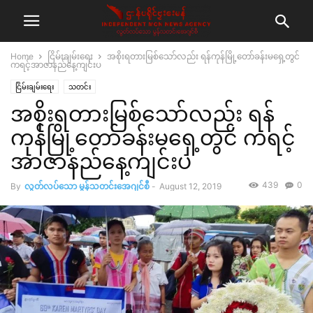
Home
ငြိမ်းချမ်းရေး
အစိုးရတားမြစ်သော်လည်း ရန်ကုန်မြို့တော်ခန်းမရှေ့တွင်
ကရင့်အာဇာနည်နေ့ကျင်းပ
ငြိမ်းချမ်းရေး
သတင်း
အစိုးရတားမြစ်သော်လည်း ရန်
ကုန်မြို့တော်ခန်းမရှေ့တွင် ကရင့်
အာဇာနည်နေ့ကျင်းပ
439
0
By
လွတ်လပ်သော မွန်သတင်းအေဂျင်စီ
-
August 12, 2019