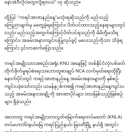
နော်အဲဒီလိုပဲတွေးလို့ရတယ်” ဟု ဆိုသည်။
ထို့ပြင် “ကရင်အာဇာနည်နေ့”မသုံးရဆိုသည်ကို မည်သည့်
ကြေညာချက်မှ မတွေ့ခဲ့ရကြောင်း၊ ပိတ်ပင်ထားသည့်နေရာများတွင်
လည်း မည်သည့်အတွက်ကြောင့်ပိတ်ပင်ရသည်ကို မိမိတို့မသိရ
ကြောင်း၊ အခမ်းအနားကျင်းပပြုလုပ်ခွင့် မပေးသည်ကိုသာ သိခဲ့ရ
ကြောင်း ၄င်းကဆက်ပြောသည်။
ကရင်အမျိုးသားအစည်းအရုံး KNU အနေဖြင့် တစ်နိုင်ငံလုံးပစ်ခတ်
တိုက်ခိုက်မှုရပ်စဲရေးသဘောတူစာချုပ် NCA လက်မှတ်ရေးထိုပြီး
နောက်ပိုင်းတွင် ကရင့်အာဇာနည်နေ့ အခမ်းအနားများကို နှစ်စဉ်
ကျင်းပခဲ့သော်လည်း ယမန်နှှစ်ကစ၍ ကရင့်အာဇာနည်နေ့ကျင်းပ
သည့် အခမ်းအနားအချို့ကို အာဏာပိုင်များ တားမြစ်သည့်ဖြစ်စဉ်
များ ရှိခဲ့သည်။
အလားတူ ကရင်အမျိုးသားလွတ်မြောက်ရေးတပ်မတော် (KNLA)
တပ်မဟာ(၆)နယ်မြေ ကရင်ပြည်နယ်၊ မြဝတီမြို့ နယ်ရှိ အတွင်း