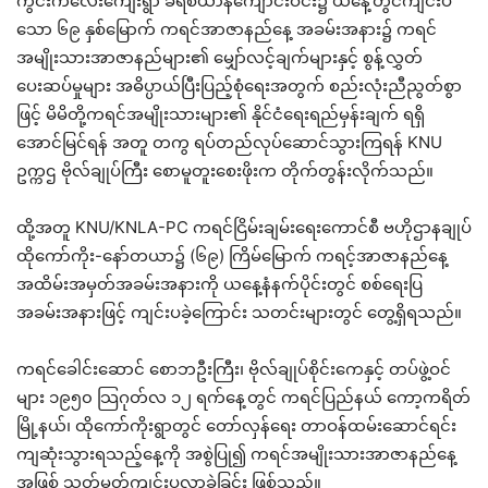
ကွင်းကလေးကျေးရွာ ခရစ်ယာန်ကျောင်းဝင်း၌ ယနေ့တွင်ကျင်းပ
သော ၆၉ နှစ်မြောက် ကရင်အာဇာနည်နေ့ အခမ်းအနား၌ ကရင်
အမျိုးသားအာဇာနည်များ၏ မျှော်လင့်ချက်များနှင့် စွန့်လွှတ်
ပေးဆပ်မှုများ အဓိပ္ပာယ်ပြီးပြည့်စုံရေးအတွက် စည်းလုံးညီညွတ်စွာ
ဖြင့် မိမိတို့ကရင်အမျိုးသားများ၏ နိုင်ငံရေးရည်မှန်းချက် ရရှိ
အောင်မြင်ရန် အတူ တကွ ရပ်တည်လုပ်ဆောင်သွားကြရန် KNU
ဥက္ကဌ ဗိုလ်ချုပ်ကြီး စောမူတူးစေးဖိုးက တိုက်တွန်းလိုက်သည်။
ထို့အတူ KNU/KNLA-PC ကရင်ငြိမ်းချမ်းရေးကောင်စီ ဗဟိုဌာနချုပ်
ထိုကော်ကိုး-နော်တယာ၌ (၆၉) ကြိမ်မြောက် ကရင့်အာဇာနည်နေ့
အထိမ်းအမှတ်အခမ်းအနားကို ယနေ့နံနက်ပိုင်းတွင် စစ်ရေးပြ
အခမ်းအနားဖြင့် ကျင်းပခဲ့ကြောင်း သတင်းများတွင် တွေ့ရှိရသည်။
ကရင်ခေါင်းဆောင် စောဘဦးကြီး၊ ဗိုလ်ချုပ်စိုင်းကေနှင့် တပ်ဖွဲ့ဝင်
များ ၁၉၅၀ သြဂုတ်လ ၁၂ ရက်နေ့တွင် ကရင်ပြည်နယ် ကော့ကရိတ်
မြို့နယ်၊ ထိုကော်ကိုးရွာတွင် တော်လှန်ရေး တာဝန်ထမ်းဆောင်ရင်း
ကျဆုံးသွားရသည့်နေ့ကို အစွဲပြု၍ ကရင်အမျိုးသားအာဇာနည်နေ့
အဖြစ် သတ်မှတ်ကျင်းပလာခဲ့ခြင်း ဖြစ်သည်။