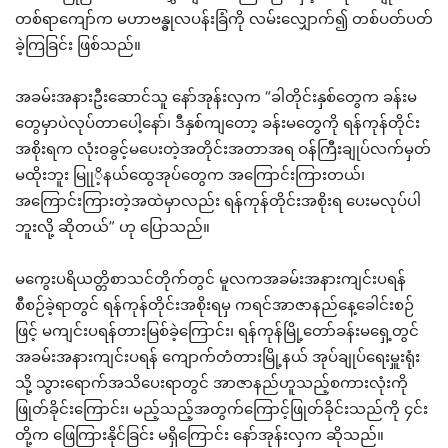
တစ်ရာကျော်က မဟာဗန္ဓုလပန်းခြံကို လမ်းလျှောက်၍ တစ်ပတ်ပတ်
ခဲ့ကြခြင်း ဖြစ်သည်။
အခမ်းအနားဦးဆောင်သူ နော်အုန်းလှက “ခါတိုင်းနှစ်တွေက ခန်းမ
တွေမှာပဲလုပ်တာပေါ့နော်၊ ဒီနှစ်ကျတော့ ခန်းမတွေကို ရန်ကုန်တိုင်း
အစိုးရက လုံးဝခွင့်မပေးတဲ့အတိုင်းအတာအရ ဝန်ကြီးချုပ်လက်မှတ်
မထိုးဘူး မြုုိ့နယ်ထွေအုပ်တွေက အကြောင်းကြားတယ်၊
အကြောင်းကြားတဲ့အထဲမှာလည်း ရန်ကုန်တိုင်းအစိုးရ ပေးမလုပ်ပါ
ဘူးလို့ ဆိုတယ်” ဟု ပြောသည်။
မကွေးပရိယတ္တိစာသင်တိုက်တွင် မူလကအခမ်းအနားကျင်းပရန်
စီစဉ်ခဲ့ရာတွင် ရန်ကုန်တိုင်းအစိုးရမှ ကရင်အာဇာနည်နေ့ခေါင်းစဉ်
ဖြင့် မကျင်းပရန်တားမြစ်ခဲ့ကြောင်း၊ ရန်ကုန်မြို့တော်ခန်းမရှေ့တွင်
အခမ်းအနားကျင်းပရန် ကျောက်တံတားမြို့နယ် အုပ်ချုပ်ရေးမှူးရုံး
သို့ သွားရောက်အသိပေးရာတွင် အာဇာနည်ဟူသည့်စကားလုံးကို
ဖြုတ်ခိုင်းကြောင်း၊ မည့်သည့်အတွက်ကြောင့်ဖြုတ်ခိုင်းသည်ကို ၄င်း
တို့က ဖြေကြားနိုင်ခြင်း မရှိကြောင်း နော်အုန်းလှက ဆိုသည်။