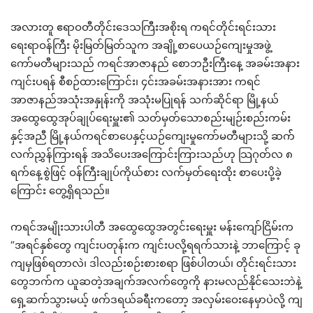
အလားတူ ဧရာဝတီတိုင်းဒေသကြီးအစိုးရ ကရင်တိုင်းရင်းသား
ရေးရာဝန်ကြီး မိုးမြတ်မြတ်သူက အချို့စာပေယဉ်ကျေးမှုအဖွဲ့
ကော်မတီများသည် ကရင်အာဇာနည် စောဘဦးကြီးနေ့ အခမ်းအနား
ကျင်းပရန် စီစဉ်ထားကြောင်း၊ ၄င်းအခမ်းအနားအား ကရင်
အာဇာနည်အသုံးအနှုန်းကို အသုံးမပြုရန် သက်ဆိုင်ရာ မြို့နယ်
အထွေထွေအုပ်ချုပ်ရေးမှူး၏ သတ်မှတ်သောစည်းမျဉ်းစည်းကမ်း
နှင့်အညီ မြို့နယ်ကရင်စာပေနှင့်ယဉ်ကျေးမှုကော်မတီများသို့ ဆက််
လက်ညွှန်ကြားရန် အသိပေးအကြောင်းကြားသည်ဟု သြဂုတ်လ ၈
ရက်နေ့စွဲဖြင့် ဝန်ကြီးချုပ်ကိုယ်စား လက်မှတ်ရေးထိုး စာပေးပို့ခဲ့
ကြောင်း တွေ့ရှိရသည်။
ကရင်အမျိုးသားပါတီ အထွေထွေအတွင်းရေးမှူး မန်းကျော်ငြိမ်းက
“အရင်နှစ်တွေ ကျင်းပတုန်းက ကျင်းပလို့ရရက်သားနဲ့ ဘာကြောင့် ခု
ကျမှဖြစ်ရတာလဲ၊ ဒါလည်းစဉ်းစားစရာ ဖြစ်ပါတယ်၊ တိုင်းရင်းသား
တွေဘက်က ယူဆတဲ့အချက်အလက်တွေကို နားမလည်နိုင်သေးဘဲနဲ့
ရှေ့ဆက်သွားမယ့် ဖက်ဒရယ်ခရီးကတော့ အလှမ်းဝေးနေမှာပဲလို့ ကျ