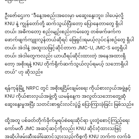
ဦးဇော်ဌေးက “ဒီနေ့အစည်းအဝေးမှာ မဆွေးနွေးဘူး၊ ဒါပေမဲ့လို့
KNU နဲ့ ကျွန်တော်တို့ ဆက်သွယ်ပြီးတော့ ပြောနေတာတွေ ရှိပါ
တယ်၊ အဓိကတော့ စည်းမျဉ်းစည်းကမ်းတွေ တစ်ဖက်ဖက်က
ဖောက်ဖျက်ကျူးလွန်တယ်ဆိုရင် ဖြေရှင်းရမယ့်လုပ်ငန်းစဉ်တွေ ရှိပါ
တယ်၊ အဲဒါနဲ့ အထူးသဖြင့်ဆိုင်တာက JMC-U, JMC-S တွေရှိပါ
တယ်၊ အဲဒါတွေကလည်း ယာယီရပ်ဆိုင်းထားတဲ့ အနေအထားရှိ
တော့ အစိုးရနဲ့ KNU တိုက်ရိုက်ဆက်သွယ်လုပ်ရမယ့် သဘောရှိပါ
တယ်” ဟု ဆိုသည်။
ရန်ကုန်မြို့ NRPC တွင် အစိုးရငြိမ်းချမ်းရေး ကိုယ်စားလှယ်အဖွဲ့နှင့်
KNU ကိုယ်စားလှယ်အဖွဲ့တို့ ယမန်နေ့က အလွတ်သဘောတွေ့ဆုံံ
ဆွေးနွေးမှုအပြီး သတင်းစာရှင်းလင်းပွဲ၌ ပြောကြားခဲ့ခြင်း ဖြစ်သည်။
ထို့အတူ ပစ်ခတ်တိုက်ခိုက်မှုရပ်စဲရေးဆိုင်ရာ ပူးတွဲစောင့်ကြည့်ရေး
ကော်မတီ JMC အဆင့်ဆင့်ကိုလည်း KNU ဆိုင်းငံ့ထားသဖြင့်
အဆိုပါဖမ်းဆီးခေါ်ဆောင်သွားသည့်ကိစ္စကို KNU ဘက်က လက်ခံ