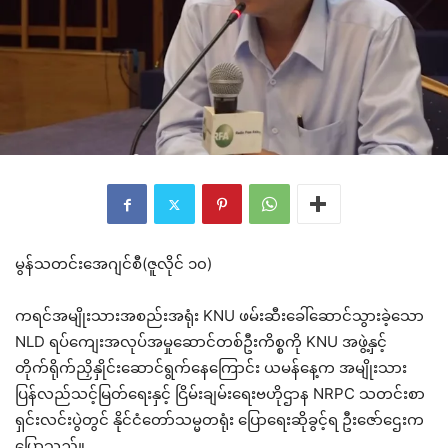
မွန်သတင်းအေဂျင်စီ(ဇူလိုင် ၁၀)
ကရင်အမျိုးသားအစည်းအရုံး KNU ဖမ်းဆီးခေါ်ဆောင်သွားခဲ့သော
NLD ရပ်ကျေးအလုပ်အမှုဆောင်တစ်ဦးကိစ္စကို KNU အဖွဲ့နှင့်
တိုက်ရိုက်ညှိနှိုင်းဆောင်ရွက်နေကြောင်း ယမန်နေ့က အမျိုးသား
ပြန်လည်သင့်မြတ်ရေးနှင့် ငြိမ်းချမ်းရေးဗဟိုဌာန NRPC သတင်းစာ
ရှင်းလင်းပွဲတွင် နိုင်ငံတော်သမ္မတရုံး ပြောရေးဆိုခွင့်ရ ဦးဇော်ဌေးက
ပြောသည်။