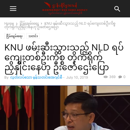
Home
ငြိမ်းချမ်းရေး
KNU ဖမ်းဆီးသွားသည့် NLD ရပ်ကျေးတစ်ဦးကိစ္စ
တိုက်ရိုက်ညှိနှိုင်းနေဟု ဦးဇော်ဌေးပြော
ငြိမ်းချမ်းရေး
သတင်း
KNU ဖမ်းဆီးသွားသည့် NLD ရပ်
ကျေးတစ်ဦးကိစ္စ တိုက်ရိုက်
ညှိနှိုင်းနေဟု ဦးဇော်ဌေးပြော
369
0
By
လွတ်လပ်သော မွန်သတင်းအေဂျင်စီ
-
July 10, 2019