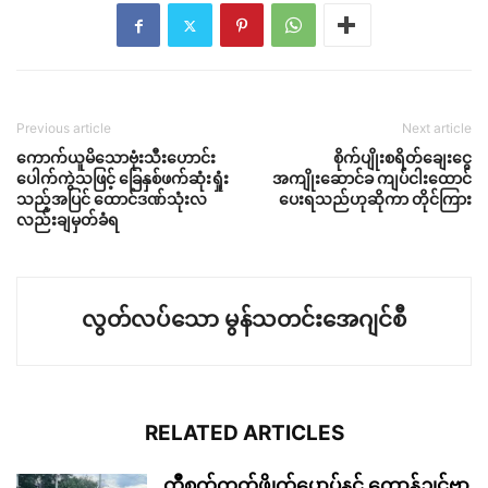
Previous article
Next article
ကောက်ယူမိသောဗုံးသီးဟောင်း
စိုက်ပျိုးစရိတ်ချေးငွေ
ပေါက်ကွဲသဖြင့် ခြေနှစ်ဖက်ဆုံးရှုံး
အကျိုးဆောင်ခ ကျပ်ငါးထောင်
သည့်အပြင် ထောင်ဒဏ်သုံးလ
ပေးရသည်ဟုဆိုကာ တိုင်ကြား
လည်းချမှတ်ခံရ
လွတ်လပ်သော မွန်သတင်းအေဂျင်စီ
RELATED ARTICLES
ကွဳစက်ကၠတ်ဖ္ဍိုက်ပၠောပ်နင် ကောန်ဍုင်ဗၟာ