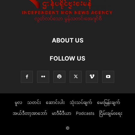
ABOUT US
FOLLOW US
မူလ
သတင်း
ဆောင်းပါး
သုံးသပ်ချက်
မေးမြန်းချက်
အယ်ဒီတာ့အာဘော်
မာဒီမီဒီယာ
Podcasts
ငြိမ်းချမ်းရေး
©