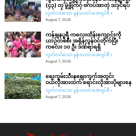
(၄၃) တၠ မွဲဖ္ဍိုက်ဂှ် ဗကပ်အာတုဲ ဒးဒုင်ရပ်
လွတ်လပ်သော မွန်သတင်းအေဂျင်စီ
-
August 7, 2026
ကန်ချနပူရီ ကလေးထိန်းကျောင်းကို
ယာဉ်တစ်စီး အရှိန်လွန်ဝင်တိုက်ပြီး
ကလေး ၁၀ ဦး ဒဏ်ရာရရှိ
လွတ်လပ်သော မွန်သတင်းအေဂျင်စီ
-
August 7, 2026
ရေးကွမ်းသီးနုဈေးကွက်အတွင်း
ဝယ်လိုအားထက် ရောင်းလိုအားပိုများနေ
လွတ်လပ်သော မွန်သတင်းအေဂျင်စီ
-
August 7, 2026