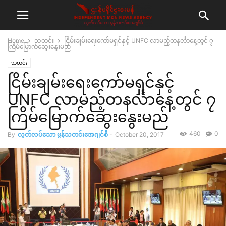
Home
သတင်း
ငြိမ်းချမ်းရေးကော်မရှင်နှင့် UNFC လာမည့်တနင်္လာနေ့တွင် ၇
ကြိမ်မြောက်ဆွေးနွေးမည်
သတင်း
ငြိမ်းချမ်းရေးကော်မရှင်နှင့်
UNFC လာမည့်တနင်္လာနေ့တွင် ၇
ကြိမ်မြောက်ဆွေးနွေးမည်
460
0
By
လွတ်လပ်သော မွန်သတင်းအေဂျင်စီ
-
October 20, 2017