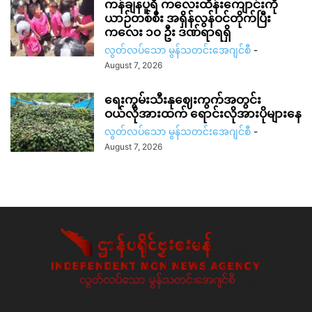
ကန်ချနပူရီ ကလေးထိန်းကျောင်းကို
ယာဉ်တစ်စီး အရှိန်လွန်ဝင်တိုက်ပြီး
ကလေး ၁၀ ဦး ဒဏ်ရာရရှိ
လွတ်လပ်သော မွန်သတင်းအေဂျင်စီ
-
August 7, 2026
ရေးကွမ်းသီးနုဈေးကွက်အတွင်း
ဝယ်လိုအားထက် ရောင်းလိုအားပိုများနေ
လွတ်လပ်သော မွန်သတင်းအေဂျင်စီ
-
August 7, 2026