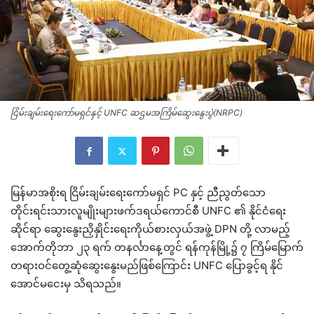
ငြိမ်းချမ်းရေးကော်မရှင်နှင့် UNFC ဆဌမအကြိမ်ဆွေးနွေးပွဲ(NRPC)
မြန်မာအစိုးရ ငြိမ်းချမ်းရေးကော်မရှင် PC နှင့် ညီညွတ်သော
တိုင်းရင်းသားလူမျိုးများဖက်ဒရယ်ကောင်စီ UNFC ၏ နိုင်ငံရေး
ဆိုင်ရာ ဆွေးနွေးညှိနှိုင်းရေးကိုယ်စားလှယ်အဖွဲ့ DPN တို့ လာမည့်
အောက်တိုဘာ ၂၃ ရက် တနင်္လာနေ့တွင် ရန်ကုန်မြို့၌ ၇ ကြိမ်မြောက်
တရားဝင်တွေ့ဆုံဆွေးနွေးမည်ဖြစ်ကြောင်း UNFC ပြောခွင့်ရ နိုင်
အောင်မငေးမှ သိရသည်။