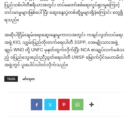
ပြည်သစ်ပါတီဧရိယာအတွင်း တပ်မတော်စစ်ရေးလှုပ်ရှားမှုကြောင့်
တင်းမာမှုများဖြစ်ပေါ်ပြီး ဆွေးနွေးပွဲတစ်ဆို့မှုများရှိခဲ့ကြောင်း တွေ့ရှိ
ရသည်။
အဆိုပါငြိမ်းချမ်းရေးဆွေးနွေးမှုကာလအတွင်း ကချင်လွတ်လပ်ရေး
အဖွဲ့ KIO, သျှမ်းပြည်တိုးတက်ရေးပါတီ SSPP, ဝအမျိုးသားအဖွဲ့
ချုပ် WNO တို့ UNFC မှနုတ်ထွက်လိုက်ပြီး NCA စာချုပ်လက်မခံသ
ည့် ဝပြည်သွေးစည်းညီညွတ်ရေးပါတီ UWSP မြောက်ပိုင်းမဟာမိတ်
အဖွဲ့တွင် ပူးပေါင်းပါဝင်လိုက်သည်။
TAGS
မင်းသုတ