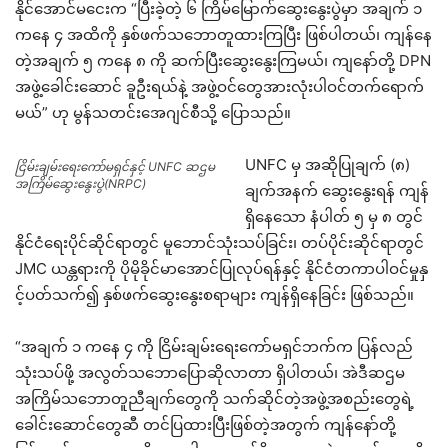
နိုင်အောင်မငေးက “ပြီးခဲ့တဲ့ ၆ ကြိမ်မြောက်ဆွေးနွေးပွဲမှာ အချက် ၁
ကနေ ၄ အထိကို နှစ်ဖက်သဘောတူထားကြပြီး ဖြစ်ပါတယ်၊ ကျန်နေ
တဲ့အချက် ၅ ကနေ ၈ ကို ဆက်ပြီးဆွေးနွေးကြမယ်၊ ကျနော်တို့ DPN
အဖွဲ့ခေါင်းဆောင် ခူဦးရယ်နဲ့ အဖွဲ့ဝင်တွေအားလုံးပါဝင်တက်ရောက်
မယ်” ဟု မွန်သတင်းအေဂျင်စီသို့ ပြောသည်။
UNFC မှ အဆိုပြုချက် (၈)
ငြိမ်းချမ်းရေးကော်မရှင်နှင့် UNFC ဆဌမ
အကြိမ်ဆွေးနွေးပွဲ(NRPC)
ချက်အနက် ဆွေးနွေးရန် ကျန်
ရှိနေသော နံပါတ် ၅ မှ ၈ တွင်
နိုင်ငံရေးပိုင်ဆိုင်ရာတွင် မူဘောင်သုံးသပ်ခြင်း၊ တပ်ပိုင်းဆိုင်ရာတွင်
JMC ယန္တရားကို ပိုမိုခိုင်မာအောင်ပြုလုပ်ရန်နှင့် နိုင်ငံတကာပါဝင်မှုနှ
င့်ပတ်သက်၍ နှစ်ဖက်ဆွေးနွေးစရာများ ကျန်ရှိနေခြင်း ဖြစ်သည်။
“အချက် ၁ ကနေ ၄ ကို ငြိမ်းချမ်းရေးကော်မရှင်ဘက်က ပြန်လည်
သုံးသပ်ဖို့ အလွတ်သဘောပြောဆိုလာတာ ရှိပါတယ်၊ အဲဒီဆဌမ
အကြိမ်သဘောတူညီချက်တွေကို သက်ဆိုင်တဲ့အဖွဲ့အစည်းတွေရဲ့
ခေါင်းဆောင်တွေဆီ တင်ပြထားပြီးဖြစ်တဲ့အတွက် ကျန်နော်တို့