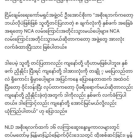
ငြိမ်းချမ်းရေးကော်မရှင်အဖွဲ့ဝင် ဦးအောင်စိုးက “အစိုးရဘက်ကတော့
ဘယ်လိုပဲဖြစ်ဖြစ် သူတို့တင်ပြလာတဲ့ ၈ ချက်လုံးကို နှစ်ဖက် အခြေခံ
အရတော့ NCA လမ်းကြောင်းအတိုင်းသွားမယ်ပေါ့ဗျာ။ NCA
လမ်းကြောင်းအတိုင်းသွားမယ်ဆိုတာကတော့ အဖွဲ့တွေ အားလုံး
လက်ခံထားပြီးသား ဖြစ်ပါတယ်။
ဒါပေမဲ့ သူတို့ တင်ပြတာလည်း ကျနော်တို့ ဟိုဟာမဖြစ်ပါဘူး။ နှစ်
ဖက် ညှိနှိုင်း ပြီးရင် ကျနော်တို့ ဒါအားလုံးကို တချို ့ မပြေလည်တာ
လဲ ရှိကောင်း ရှိမှာပေါ့ဗျာ။ အပြင်ကနေ ပြောနေတာထက် အထဲဝင်
ပြီးတော့ ဝိုင်းဝန်းပြီး လုပ်တာကတော့ ပိုခရီးရောက်မယ်ဆိုတာလည်း
ကျနော်တို့ ညှိနှိုင်းခဲ့တဲ့အတွက် ဒါကိုလည်း နှစ်ဖက် လက်ခံကြပါ
တယ်။ ဒါကြောင့်လည်း ကျနော်တို့ အောင်မြင်မယ်လို့လည်း
ယုံကြည်ပါတယ်” ဟု ပြောသည်။
NLD အစိုးရလက်ထက် ၁၆ လကြာဆွေးနွေးမှုကာလများတွင်
တပ်မတော်မှ မြန်မာပြည်မြောက်ပိုင်းဒေသတွင် ထိုးစစ်ဆင်ခြင်း၊ မွန်