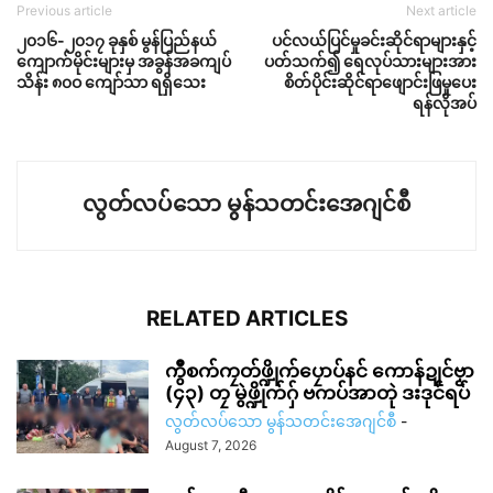
Previous article
Next article
၂၀၁၆-၂၀၁၇ ခုနှစ် မွန်ပြည်နယ်
ပင်လယ်ပြင်မှုခင်းဆိုင်ရာများနှင့်
ကျောက်မိုင်းများမှ အခွန်အခကျပ်
ပတ်သက်၍ ရေလုပ်သားများအား
သိန်း ၈၀ဝ ကျော်သာ ရရှိသေး
စိတ်ပိုင်းဆိုင်ရာဖျောင်းဖြမှုပေး
ရန်လိုအပ်
လွတ်လပ်သော မွန်သတင်းအေဂျင်စီ
RELATED ARTICLES
ကွဳစက်ကၠတ်ဖ္ဍိုက်ပၠောပ်နင် ကောန်ဍုင်ဗၟာ
(၄၃) တၠ မွဲဖ္ဍိုက်ဂှ် ဗကပ်အာတုဲ ဒးဒုင်ရပ်
လွတ်လပ်သော မွန်သတင်းအေဂျင်စီ
-
August 7, 2026