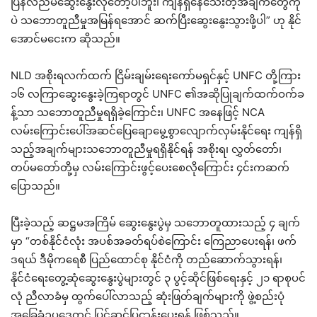
ပြန်လည်မဆွေးနွေးလိုတော့ပါဘူး၊ ကျန်ရှိနေသေးတဲ့အချက်တွေကို
ပဲ သဘောတူညီမှုအမြန်ရအောင် ဆက်ပြီးဆွေးနွေးသွားဖို့ပါ” ဟု နိုင်
အောင်မငေးက ဆိုသည်။
NLD အစိုးရလက်ထက် ငြိမ်းချမ်းရေးကော်မရှင်နှင့် UNFC တို့ကြား
၁၆ လကြာဆွေးနွေးခဲ့ကြရာတွင် UNFC ၏အဆိုပြုချက်ထက်ဝက်ခ
န့်သာ သဘောတူညီမှုရရှိခဲ့ကြောင်း၊ UNFC အနေဖြင့် NCA
လမ်းကြောင်းပေါ်အဆင်ပြေချောမွေ့စွာလျောက်လှမ်းနိုင်ရေး ကျန်ရှိ
သည့်အချက်များသဘောတူညီမှုရရှိနိုင်ရန် အစိုးရ၊ လွှတ်တော်၊
တပ်မတော်တို့မှ လမ်းကြောင်းဖွင့်ပေးစေလိုကြောင်း ၄င်းကဆက်
ပြောသည်။
ပြီးခဲ့သည့် ဆဋ္ဌမအကြိမ် ဆွေးနွေးပွဲမှ သဘောတူထားသည့် ၄ ချက်
မှာ “တစ်နိုင်ငံလုံး အပစ်အခတ်ရပ်စဲကြောင်း ကြေညာပေးရန်၊ ဖက်
ဒရယ် ဒီမိုကရေစီ ပြည်ထောင်စု နိုင်ငံကို တည်ဆောက်သွားရန်၊
နိုင်ငံရေးတွေ့ဆုံဆွေးနွေးပွဲများတွင် ၃ ပွင့်ဆိုင်ဖြစ်ရေးနှင့် ၂၁ ရာစုပင်
လုံ ညီလာခံမှ ထွက်ပေါ်လာသည့် ဆုံးဖြတ်ချက်များကို ဖွဲ့စည်းပုံ
အခြေခံဥပဒေတွင် ပြင်ဆင်ပြဌာန်းပေးရန် ဖြစ်သည်။