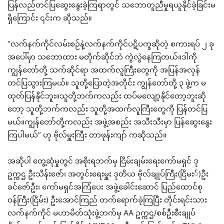
ပြန်လည်တင်ပြဆွေးနွေးခဲ့ကြရာတွင် သဘောတူညီမှုရယူနိုင်ခဲ့ခြင်းမ
ရှိကြောင်း ၎င်းက ဆိုသည်။
“လက်နက်ကိုင်လမ်းစဉ်နဲ့လက်နက်ကိုင်ပဋိပက္ခဆိုတဲ့ စကားရပ် ၂ ခု
အပေါ်မှာ သဘောထား မတိုက်ဆိုင်ဘဲ ကွဲလွဲနေကြတယ်။ဒါကို
ကျွန်တော်တို့ သက်ဆိုင်ရာ အထက်လူကြီးတွေကို အပြန်အလှန်
တင်ပြသွားကြမယ်။ သူတို့ပြောတဲ့အတိုင်း ကျွန်တော်တို့ ၃ ဖွဲ့က မ
ထုတ်ပြန်နိုင်ဘူး။သူတို့ဘက်ကလည်း ထပ်မလျော့နိုင်တော့ဘူးဆို
တော့ သူတို့ဘက်ကလည်း သူတို့အထက်လူကြီးတွေကို ပြန်တင်ပြ
မယ်။ကျွန်တော်တို့ကလည်း အဖွဲ့အစည်း အသီးသီးမှာ ပြန်ဆွေးနွေး
ကြပါမယ်” ဟု ဗိုလ်မှူးကြီး တာဖုန်းကျာ် ကဆိုသည်။
အဆိုပါ တွေ့ဆုံမှုတွင် အစိုးရဘက်မှ ငြိမ်းချမ်းရေးကော်မရှင် ဒု
ဥက္ကဌ ဦးသိန်းဇော်၊ အတွင်းရေးမှူး ဒုတိယ ဗိုလ်ချုပ်ကြီး(ငြိမး်)ဦး
ခင်ဇော်ဦး၊ ကော်မရှင်အကြံပေး အဖွဲ့ခေါင်းဆောင် ပြည်ထောင်စု
ဝန်ကြီး(ငြိမ်း) ဦးအောင်ကြည် တက်ရောက်ခဲ့ကြပြီး တိုင်းရင်းသား
လက်နက်ကိုင် မဟာမိတ်သုံးဖွဲ့ဘက်မှ AA ဥက္ကဌ/စစ်ဦးစီးချုပ်