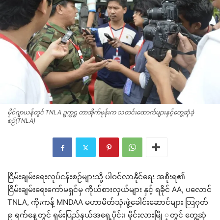
မိုင်ဂျာယန်တွင် TNLA ဥက္ကဌ တာအိုက်ဖုန်းက သတင်းထောက်များနှင့်တွေ့ဆုံခဲ့
စဉ်(TNLA)
ငြိမ်းချမ်းရေးလုပ်ငန်းစဉ်များသို့ ပါဝင်လာနိုင်ရေး အစိုးရ၏
ငြိမ်းချမ်းရေးကော်မရှင်မှ ကိုယ်စားလှယ်များ နှင့် ရခိုင် AA, ပလောင်
TNLA, ကိုးကန့် MNDAA မဟာမိတ်သုံးဖွဲ့ခေါင်းဆောင်များ သြဂုတ်
၉ ရက်နေ့တွင် ရှမ်းပြည်နယ်အရှေ့ပိုင်း၊ မိုင်းလားမြို ့တွင် တွေ့ဆုံ