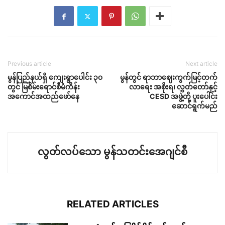
Previous article
Next article
မွန်ပြည်နယ်ရှိ ကျေးရွာပေါင်း ၃၀
မွန်တွင် ရာဘာဈေးကွက်မြင့်တက်
တွင် မြစိမ်းရောင်စီမံကိန်း
လာရေး အစိုးရ၊ လွှတ်တော်နှင့်
အကောင်အထည်ဖော်နေ
CESD အဖွဲ့တို့ ပူးပေါင်း
ဆောင်ရွက်မည်
လွတ်လပ်သော မွန်သတင်းအေဂျင်စီ
RELATED ARTICLES