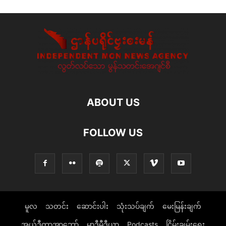
ABOUT US
FOLLOW US
မူလ
သတင်း
ဆောင်းပါး
သုံးသပ်ချက်
မေးမြန်းချက်
အယ်ဒီတာ့အာဘော်
မာဒီမီဒီယာ
Podcasts
ငြိမ်းချမ်းရေး