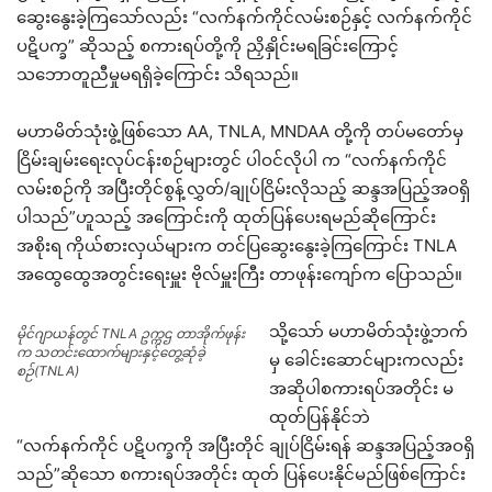
ဆွေးနွေးခဲ့ကြသော်လည်း “လက်နက်ကိုင်လမ်းစဉ်နှင့် လက်နက်ကိုင်
ပဋိပက္ခ” ဆိုသည့် စကားရပ်တို့ကို ညှိနှိုင်းမရခြင်းကြောင့်
သဘောတူညီမှုမရရှိခဲ့ကြောင်း သိရသည်။
မဟာမိတ်သုံးဖွဲဲ့ဖြစ်သော AA, TNLA, MNDAA တို့ကို တပ်မတော်မှ
ငြိမ်းချမ်းရေးလုပ်ငန်းစဉ်များတွင် ပါဝင်လိုပါ က “လက်နက်ကိုင်
လမ်းစဉ်ကို အပြီးတိုင်စွန့်လွှတ်/ချုပ်ငြိမ်းလိုသည့် ဆန္ဒအပြည့်အဝရှိ
ပါသည်”ဟူသည့် အကြောင်းကို ထုတ်ပြန်ပေးရမည်ဆိုကြောင်း
အစိုးရ ကိုယ်စားလှယ်များက တင်ပြဆွေးနွေးခဲ့ကြကြောင်း TNLA
အထွေထွေအတွင်းရေးမှူး ဗိုလ်မှူးကြီး တာဖုန်းကျော်က ပြောသည်။
သို့သော် မဟာမိတ်သုံးဖွဲ့ဘက်
မိုင်ဂျာယန်တွင် TNLA ဥက္ကဌ တာအိုက်ဖုန်း
က သတင်းထောက်များနှင့်တွေ့ဆုံခဲ့
မှ ခေါင်းဆောင်များကလည်း
စဉ်(TNLA)
အဆိုပါစကားရပ်အတိုင်း မ
ထုတ်ပြန်နိုင်ဘဲ
“လက်နက်ကိုင် ပဋိပက္ခကို အပြီးတိုင် ချုပ်ငြိမ်းရန် ဆန္ဒအပြည့်အဝရှိ
သည်”ဆိုသော စကားရပ်အတိုင်း ထုတ် ပြန်ပေးနိုင်မည်ဖြစ်ကြောင်း