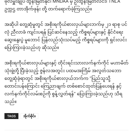
ဗိုလ်မှူးချုပ် ထွန်းမြတ်နိုင်၊ MNDAA မှ ဦးထွန်းမြတ်လင်း၊ TNLA
ဥက္ကဌ တာအိုက်ဖုန်း တို့ တက်ရောက်ခဲ့ကြသည်။
အဆိုပါ တွေ့ဆုံမှုတွင် အစိုးရကိုယ်စားလှယ်များဘက်မှ ၂၁ ရာစု ပင်
လုံ ညီလာခံ ကျင်းပရန် ပြင်ဆင်နေသည့် ကိစ္စရပ်များနှင့် နိုင်ငံရေး
ဆွေးနွေးပွဲ မူဘောင် ပြန်လည်သုံးသပ်မည့် ကိစ္စရပ်များကို ရှင်းလင်း
ပြောကြားခဲ့သည်ဟု ဆိုသည်။
အစိုးရကိုယ်စားလှယ်များနှင့် တိုင်းရင်းသားလက်နက်ကိုင် မဟာမိတ်
သုံးဖွဲ့တို့ ပြီးခဲ့သည့် ဇွန်လအတွင်း ပထမအကြိမ် အလွတ်သဘော
တွေ့ဆုံခဲ့ရာတွင် အစိုးရကိုယ်စားလှယ်ဘက်က “ပြည်သူသို့
တောင်းပန်ကြောင်း ကြေညာချက် တစ်စောင်ထုတ်ပြန်ပေးရန် နှင့်
လက်နက်ကိုင်လမ်းစဉ်ကို စွန့်လွှတ်ရန်” ပြောကြားခဲ့သည်ဟု သိရ
သည်။
TAGS
အိုက်စိုင်း