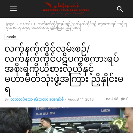
Home
သတင်း
လက်နက်ကိုင်လမ်းစဉ်/လက်နက်ကိုင်ပဋိပက္ခစကားရပ် အစိုးရ
ကိုယ်စားလှယ်နှင့် မဟာမိတ်သုံးဖွဲ့အကြား ညှိနှိုင်းမရ
သတင်း
လက်နက်ကိုင်လမ်းစဉ်/
လက်နက်ကိုင်ပဋိပက္ခစကားရပ်
အစိုးရကိုယ်စားလှယ်နှင့်
မဟာမိတ်သုံးဖွဲ့အကြား ညှိနှိုင်းမ
ရ
448
0
By
လွတ်လပ်သော မွန်သတင်းအေဂျင်စီ
-
August 11, 2016