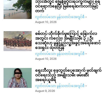
ဘားအံတွင် မြေနိမ့်ပိုင်းရပ်ကွက်များ ရေ
ဝင်ရောက်နေပြီး မြစ်ရေဆက်လက်မြင့်
တက်
လွတ်လပ်သော မွန်သတင်းအေဂျင်စီ
-
August 10, 2026
စစ်တပ် တိုက်ခိုက်မှုကြောင့် ခြောက်လ
အတွင်း ကလေး၊ အမျိုးသမီး ၃၂ ဦး
သေဆုံးဟု မွန်ပြည်လူ့အခွင့်အရေးဖောင်
ဒေးရှင်း ထုတ်ပြန်
လွတ်လပ်သော မွန်သတင်းအေဂျင်စီ
-
August 10, 2026
ရေးဘီလူး ဖေ့ဘွတ်ပေ့အောက် မှတ်ချက်
ဝင်ရေးသည့် အမျိုးသမီး ဖမ်းဆီး
အရေးယူခံရ
လွတ်လပ်သော မွန်သတင်းအေဂျင်စီ
-
August 9, 2026